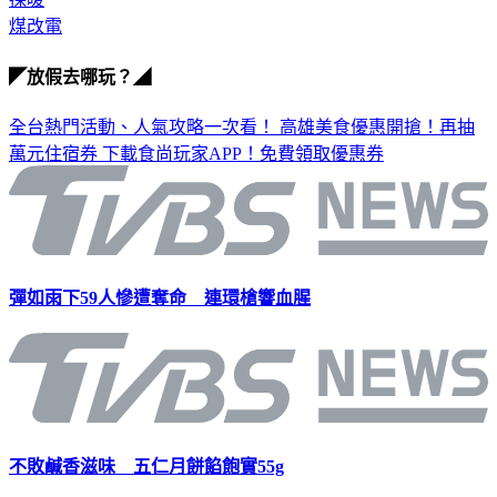
煤改電
◤放假去哪玩？◢
全台熱門活動、人氣攻略一次看！
高雄美食優惠開搶！再抽
萬元住宿券
下載食尚玩家APP！免費領取優惠券
彈如雨下59人慘遭奪命 連環槍響血腥
不敗鹹香滋味 五仁月餅餡飽實55g