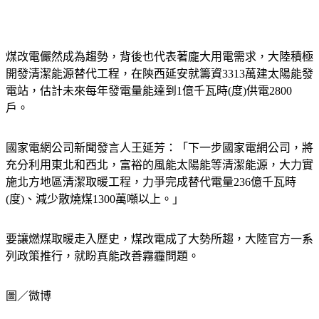
煤改電儼然成為趨勢，背後也代表著龐大用電需求，大陸積極
開發清潔能源替代工程，在陝西延安就籌資3313萬建太陽能發
電站，估計未來每年發電量能達到1億千瓦時(度)供電2800
戶。
國家電網公司新聞發言人王延芳：「下一步國家電網公司，將
充分利用東北和西北，富裕的風能太陽能等清潔能源，大力實
施北方地區清潔取暖工程，力爭完成替代電量236億千瓦時
(度)、減少散燒煤1300萬噸以上。」
要讓燃煤取暖走入歷史，煤改電成了大勢所趨，大陸官方一系
列政策推行，就盼真能改善霧霾問題。
圖／微博