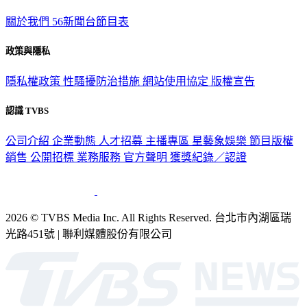
關於我們
56新聞台節目表
政策與隱私
隱私權政策
性騷擾防治措施
網站使用協定
版權宣告
認識 TVBS
公司介紹
企業動態
人才招募
主播專區
星藝象娛樂
節目版權
銷售
公開招標
業務服務
官方聲明
獲獎紀錄／認證
2026 © TVBS Media Inc. All Rights Reserved. 台北市內湖區瑞
光路451號 | 聯利媒體股份有限公司