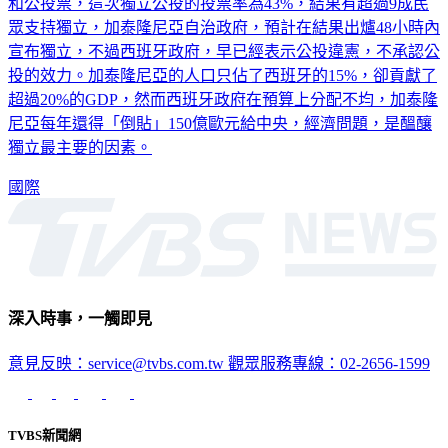
和公投票，這次獨立公投的投票率為43%，結果有超過9成民
眾支持獨立，加泰隆尼亞自治政府，預計在結果出爐48小時內
宣布獨立，不過西班牙政府，早已經表示公投違憲，不承認公
投的效力。加泰隆尼亞的人口只佔了西班牙的15%，卻貢獻了
超過20%的GDP，然而西班牙政府在預算上分配不均，加泰隆
尼亞每年還得「倒貼」150億歐元給中央，經濟問題，是醞釀
獨立最主要的因素。
國際
深入時事，一觸即見
意見反映：service@tvbs.com.tw
觀眾服務專線：02-2656-1599
TVBS新聞網