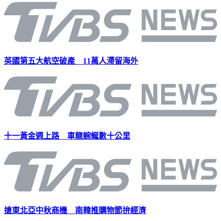
英國第五大航空破產 11萬人滯留海外
十一黃金週上路 車龍蜿蜒數十公里
搶東北亞中秋商機 南韓推購物節拚經濟