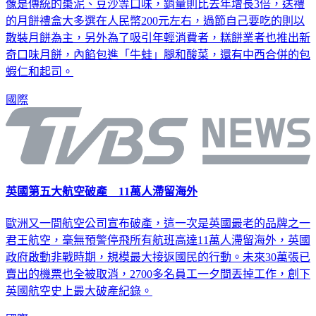
像是傳統的棗泥、豆沙等口味，銷量則比去年增長3倍，送禮
的月餅禮盒大多選在人民幣200元左右，過節自己要吃的則以
散裝月餅為主，另外為了吸引年輕消費者，糕餅業者也推出新
奇口味月餅，內餡包進「牛蛙」腿和酸菜，還有中西合併的包
蝦仁和起司。
國際
英國第五大航空破產 11萬人滯留海外
歐洲又一間航空公司宣布破產，這一次是英國最老的品牌之一
君王航空，毫無預警停飛所有航班高達11萬人滯留海外，英國
政府啟動非戰時期，規模最大接返國民的行動。未來30萬張已
賣出的機票也全被取消，2700多名員工一夕間丟掉工作，創下
英國航空史上最大破產紀錄。