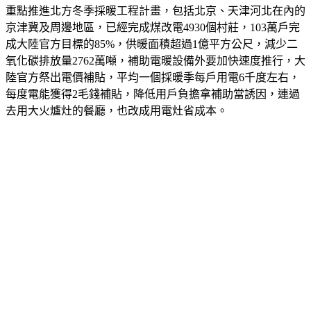
重點推進北方冬季採暖工程計畫，包括北京、天津河北在內的
京津冀及周邊地區，已經完成煤改電4930個村莊，103萬戶完
成大陸官方目標的85%，供暖面積超過1億平方公尺，減少二
氧化碳排放量2762萬噸，補助電暖設備外要加快速度推行，大
陸官方祭出電價補貼，平均一個採暖季每戶用電6千度左右，
每度電能獲得2毛錢補貼，降低用戶負擔拿補助當誘因，連過
去用大火爐灶的餐廳，也改成用電灶省成本。