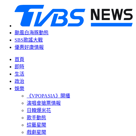
颱風白海豚動態
SBS歌謠大戰
優惠好康情報
首頁
即時
生活
政治
娛樂
《VPOPASIA》開播
演唱會搶票情報
日韓爆米花
歌手動態
綜藝星聞
戲劇星聞