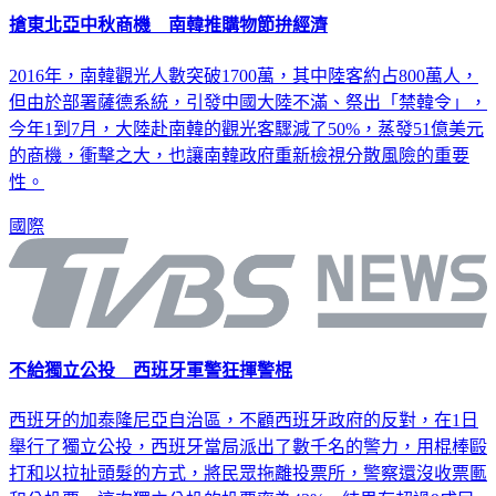
搶東北亞中秋商機 南韓推購物節拚經濟
2016年，南韓觀光人數突破1700萬，其中陸客約占800萬人，
但由於部署薩德系統，引發中國大陸不滿、祭出「禁韓令」，
今年1到7月，大陸赴南韓的觀光客驟減了50%，蒸發51億美元
的商機，衝擊之大，也讓南韓政府重新檢視分散風險的重要
性。
國際
不給獨立公投 西班牙軍警狂揮警棍
西班牙的加泰隆尼亞自治區，不顧西班牙政府的反對，在1日
舉行了獨立公投，西班牙當局派出了數千名的警力，用棍棒毆
打和以拉扯頭髮的方式，將民眾拖離投票所，警察還沒收票匭