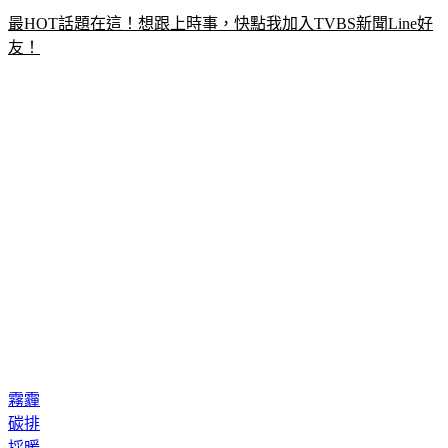
最HOT話題在這！想跟上時事，快點我加入TVBS新聞Line好
友！
霧霾
碳排
採暖