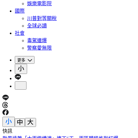
娛樂電影院
國際
川普對等關稅
全球必讀
社會
毒駕連爆
警察愛無限
更多
快訊