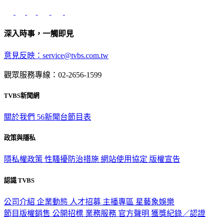
深入時事，一觸即見
意見反映：service@tvbs.com.tw
觀眾服務專線：02-2656-1599
TVBS新聞網
關於我們
56新聞台節目表
政策與隱私
隱私權政策
性騷擾防治措施
網站使用協定
版權宣告
認識 TVBS
公司介紹
企業動態
人才招募
主播專區
星藝象娛樂
節目版權銷售
公開招標
業務服務
官方聲明
獲獎紀錄／認證