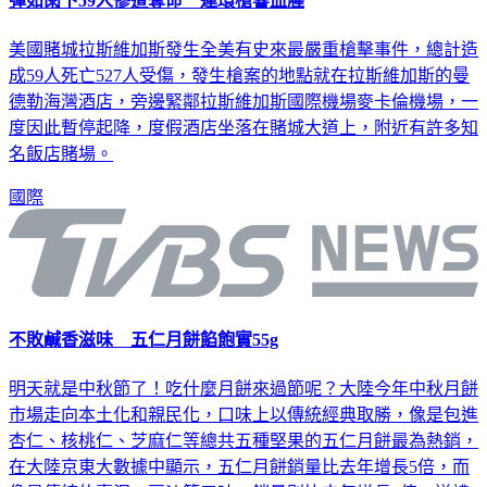
彈如雨下59人慘遭奪命 連環槍響血腥
美國賭城拉斯維加斯發生全美有史來最嚴重槍擊事件，總計造
成59人死亡527人受傷，發生槍案的地點就在拉斯維加斯的曼
德勒海灣酒店，旁邊緊鄰拉斯維加斯國際機場麥卡倫機場，一
度因此暫停起降，度假酒店坐落在賭城大道上，附近有許多知
名飯店賭場。
國際
不敗鹹香滋味 五仁月餅餡飽實55g
明天就是中秋節了！吃什麼月餅來過節呢？大陸今年中秋月餅
市場走向本土化和親民化，口味上以傳統經典取勝，像是包進
杏仁、核桃仁、芝麻仁等總共五種堅果的五仁月餅最為熱銷，
在大陸京東大數據中顯示，五仁月餅銷量比去年增長5倍，而