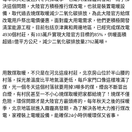
決這個問題，大陸官方積極推行煤改電，也就是裝置電暖設
備，取代過去燒煤取暖減少二氧化碳排放，為此大陸官方給煤
改電用戶祭出電價優惠，面對龐大用電需求，他們更積極開發
清潔能源工程，目前包括京津冀和周邊地區，已經完成煤改電
4930個村莊，有103萬戶實現大陸官方目標的85%，供暖面積
超過1億平方公尺，減少二氧化碳排放量2762萬噸。
用散煤取暖，不只是在河北這座村莊，北京房山位於半山腰的
村落，採光差溫度比平地氣溫更低，每戶家門口像這樣堆滿了
煤，光一個冬天這個村落就要用掉3噸多的煤，煙囪不斷冒出
白煙，有村民甚至一不小心燒煤取暖把家都給燒了！燒煤不僅
危險，環保問題才是大陸官方最頭疼的，每年秋天之後的採暖
季，北京地區就進入霧霾高發期，為了解決各地大力推行煤改
電，家裡裝上電暖設備，能確保24小時供暖環保又省事。