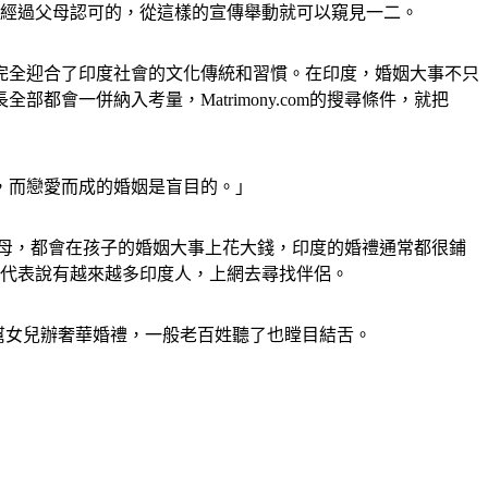
PP是經過父母認可的，從這樣的宣傳舉動就可以窺見一二。
.com，完全迎合了印度社會的文化傳統和習慣。在印度，婚姻大事不只
一併納入考量，Matrimony.com的搜尋條件，就把
，而戀愛而成的婚姻是盲目的。」　　
度父母，都會在孩子的婚姻大事上花大錢，印度的婚禮通常都很鋪
就代表說有越來越多印度人，上網去尋找伴侶。　
幣，幫女兒辦奢華婚禮，一般老百姓聽了也瞠目結舌。　　　