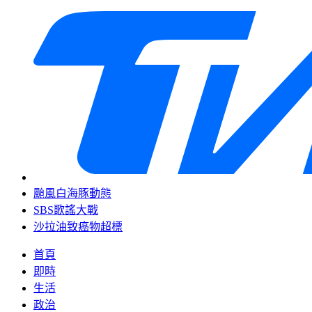
颱風白海豚動態
SBS歌謠大戰
沙拉油致癌物超標
首頁
即時
生活
政治