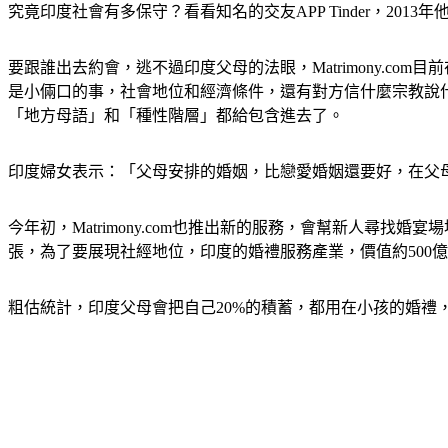
究竟印度社會有多保守？看看知名的交友APP Tinder，2
要跟誰出去約會，逃不過印度父母的法眼，Matrimony.com
是小倆口的事，社會地位和經濟條件，還有對方信什麼宗教說什麼
「地方母語」和「種性階層」都給包含進去了。　　
印度婦女表示：「父母安排的婚姻，比戀愛婚姻還要好，在父
今年初，Matrimony.com也推出新的服務，會幫新人
張，為了要展現社經地位，印度的婚禮服務產業，價值約500
粗估統計，印度父母會把自己20%的積蓄，都用在小孩的婚禮，