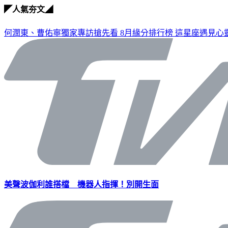
◤人氣夯文◢
何潤東、曹佑寧獨家專訪搶先看
8月緣分排行榜 這星座遇見心
美聲波伽利誰搭檔 機器人指揮！別開生面