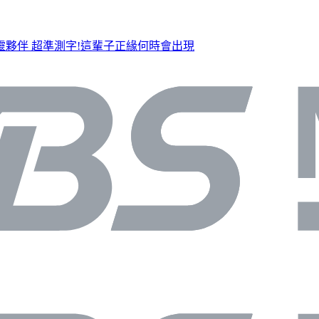
靈夥伴
超準測字!這輩子正緣何時會出現