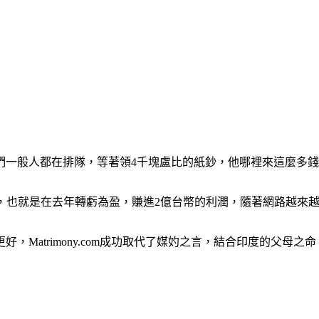
我們一般人都在排隊，等著領4千塊盧比的紙鈔，他哪裡來這麼多
激增22%，也就是在去年轉虧為盈，賺進2億台幣的利潤，隨著網路
Matrimony.com成功取代了媒妁之言，結合印度的父母之