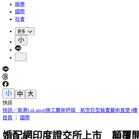
娛樂
國際
社會
更多
快訊
快訊／南港LaLaport施工鷹架坍塌 航空巨型裝置藝術直墜3樓
首頁
｜
國際
婚配網印度證交所上市 顛覆