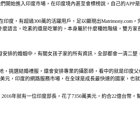
013年他們開始進入印度市場，在印度境內甚至會標榜說，自己的A
目前在印度，有超過300萬的活躍用戶，足以顯現出Matrimony
語言，吃素的還是吃葷的，本身屬於什麼種姓階級，雙方家長全部都會
母安排的婚姻中，有關女孩子家的所有資訊，全部都會一清二楚
尋找婚宴場地，挑選結婚禮服，還會安排專業的攝影師，看中的就是印
億美元，印度的網路服務市場，在全球是成長最快速的國家，也
2016年就有一位印度部長，花了7350萬美元，約合22億台