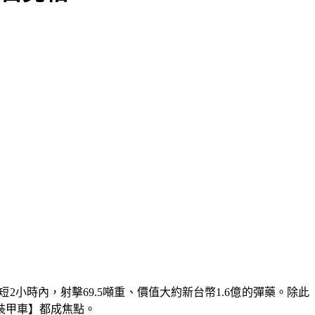
時內，射擊69.5噸重、價值大約新台幣1.6億的彈藥。除此
裝甲車】都成焦點。