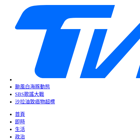
颱風白海豚動態
SBS歌謠大戰
沙拉油致癌物超標
首頁
即時
生活
政治