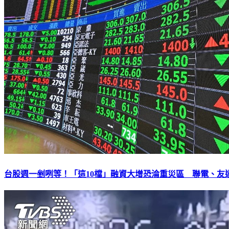
台股週一剉咧等！「這10檔」融資大增恐淪重災區 聯電、友