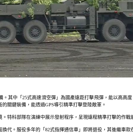
備。其中「25式高速滑空彈」為國產遠距打擊飛彈，能以高高度
的關鍵裝備，能透過GPS導引精準打擊登陸敵軍。
境。特科部隊在演練中展示發射程序，呈現遠程精準打擊的作戰
面換代。服役多年的「82式指揮通信車」即將退役，其後繼車款