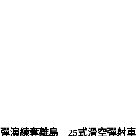
本實彈演練奪離島 25式滑空彈射