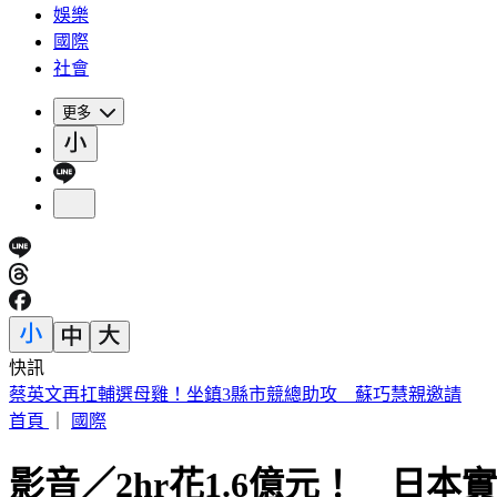
娛樂
國際
社會
更多
快訊
昔遭轟阻慈濟買疫苗！陳時中：「不實指控者」應道歉
首頁
｜
國際
影音／2hr花1.6億元！ 日