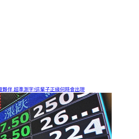
靈夥伴
超準測字!這輩子正緣何時會出現