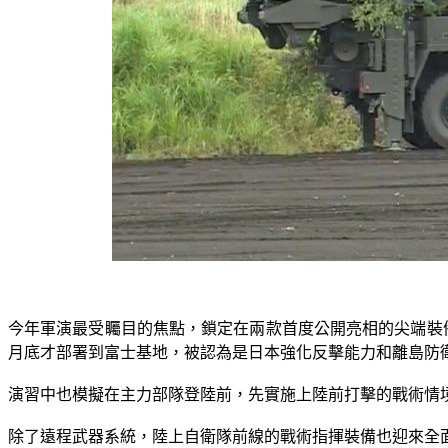
今年軍演最受矚目的焦點，鎖定在兩款首度公開亮相的尖端裝
月底才部署到富士基地，被認為是日本強化反擊能力和離島防衛
演習中也模擬在主力部隊登陸前，先實施上陸前打擊的戰術情
除了遠程武器系統，陸上自衛隊前線的戰術指揮裝備也迎來全