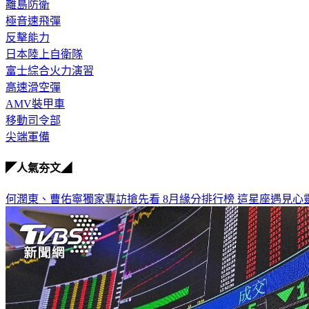
離島防衛
極音速飛彈
反擊能力
日本陸上自衛隊
富士綜合火力演習
高速滑空彈
AMV裝甲車
移動司令部
尖端軍備
◤人氣夯文◢
何潤東、曹佑寧獨家專訪搶先看
8月緣分排行榜 這星座遇見心