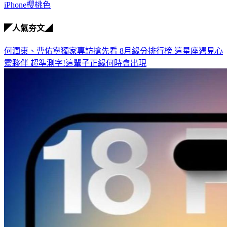
◤人氣夯文◢
何潤東、曹佑寧獨家專訪搶先看
8月緣分排行榜 這星座遇見心
靈夥伴
超準測字!這輩子正緣何時會出現