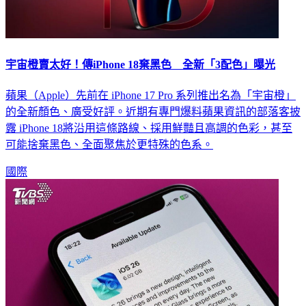
宇宙橙賣太好！傳iPhone 18棄黑色 全新「3配色」曝光
蘋果（Apple）先前在 iPhone 17 Pro 系列推出名為「宇宙橙」
的全新顏色、廣受好評。近期有專門爆料蘋果資訊的部落客披
露 iPhone 18將沿用這條路線、採用鮮豔且高調的色彩，甚至
可能捨棄黑色、全面聚焦於更特殊的色系。
國際