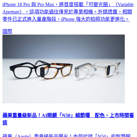
Aperture），這項功能過往僅見於專業相機。外媒透露，相關
零件已正式進入量產階段，iPhone 強大的拍照功能更進化。
國際
蘋果重量級新品！AI眼鏡「N50」細節曝 配色、上市時間看
這
蘋果（Apple）重量級新品曝光！內部代號「N50」的智慧眼
鏡預計最快2026年底亮相、2027年開賣，主打無螢幕設計，結