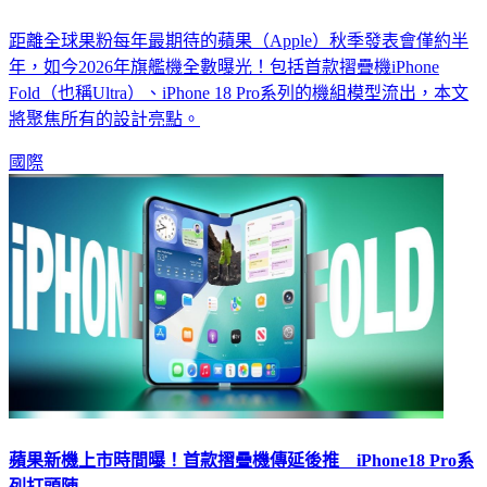
距離全球果粉每年最期待的蘋果（Apple）秋季發表會僅約半
年，如今2026年旗艦機全數曝光！包括首款摺疊機iPhone
Fold（也稱Ultra）、iPhone 18 Pro系列的機組模型流出，本文
將聚焦所有的設計亮點。
國際
蘋果新機上市時間曝！首款摺疊機傳延後推 iPhone18 Pro系
列打頭陣