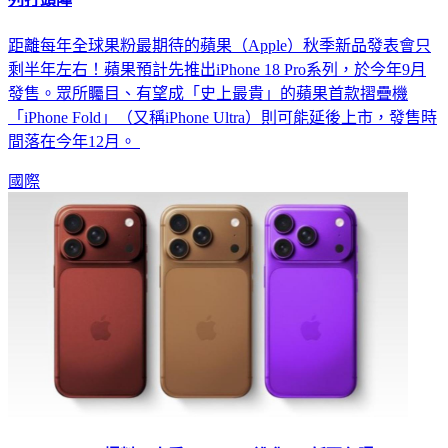
距離每年全球果粉最期待的蘋果（Apple）秋季新品發表會只
剩半年左右！蘋果預計先推出iPhone 18 Pro系列，於今年9月
發售。眾所矚目、有望成「史上最貴」的蘋果首款摺疊機
「iPhone Fold」（又稱iPhone Ultra）則可能延後上市，發售時
間落在今年12月。
國際
iPhone 18 Pro爆料一次看 Face ID進化、3新配色曝