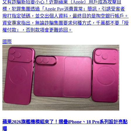
標，犯罪集團透過「Apple Pay消費異常」簡訊，引誘受害者
撥打指定號碼，並交出個人資料，最終目的是掏空銀行帳戶。
資安專家指出，無論詐騙集團要求何種方式，千萬都不要「授
權付款」，否則款項會更難追回。
國際
蘋果2026旗艦機模組來了！摺疊iPhone、18 Pro系列設計亮點
曝