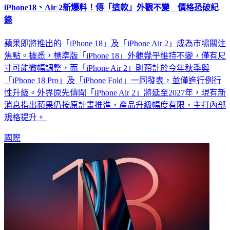
錄
蘋果即將推出的「iPhone 18」及「iPhone Air 2」成為市場關注
焦點。據悉，標準版「iPhone 18」外觀幾乎維持不變，僅有尺
寸可能微幅調整，而「iPhone Air 2」則預計於今年秋季與
「iPhone 18 Pro」及「iPhone Fold」一同發表，並僅進行例行
性升級。外界原先傳聞「iPhone Air 2」將延至2027年，現有新
消息指出蘋果仍按原計畫推進，產品升級幅度有限，主打內部
規格提升。
國際