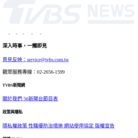
深入時事，一觸即見
意見反映：service@tvbs.com.tw
觀眾服務專線：02-2656-1599
TVBS新聞網
關於我們
56新聞台節目表
政策與隱私
隱私權政策
性騷擾防治措施
網站使用協定
版權宣告
認識 TVBS