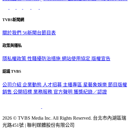
TVBS新聞網
關於我們
56新聞台節目表
政策與隱私
隱私權政策
性騷擾防治措施
網站使用協定
版權宣告
認識 TVBS
公司介紹
企業動態
人才招募
主播專區
星藝象娛樂
節目版權
銷售
公開招標
業務服務
官方聲明
獲獎紀錄／認證
2026 © TVBS Media Inc. All Rights Reserved. 台北市內湖區瑞
光路451號 | 聯利媒體股份有限公司