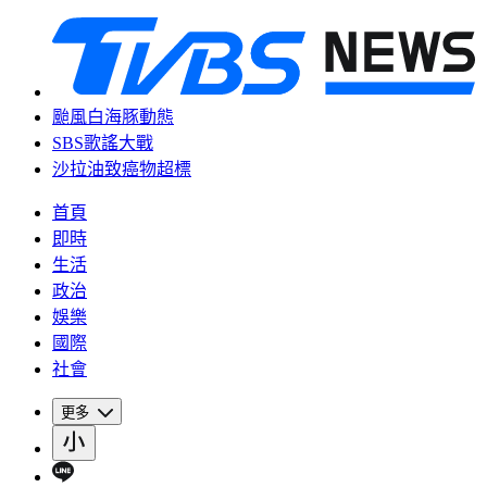
颱風白海豚動態
SBS歌謠大戰
沙拉油致癌物超標
首頁
即時
生活
政治
娛樂
國際
社會
更多