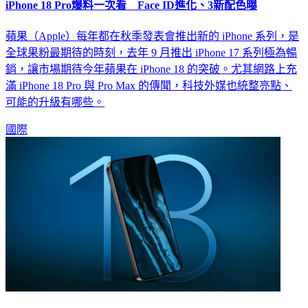
蘋果（Apple）每年都在秋季發表會推出新的 iPhone 系列，是
全球果粉最期待的時刻，去年 9 月推出 iPhone 17 系列極為暢
銷，讓市場期待今年蘋果在 iPhone 18 的突破。尤其網路上充
滿 iPhone 18 Pro 與 Pro Max 的傳聞，科技外媒也統整亮點、
可能的升級有哪些。
國際
iPhone18、Air 2新爆料！傳「這款」外觀不變 價格恐破紀