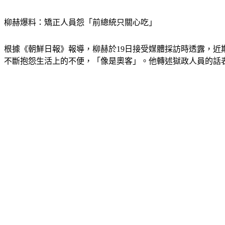
柳赫爆料：矯正人員怨「前總統只關心吃」
根據《朝鮮日報》報導，柳赫於19日接受媒體採訪時透露，
不斷抱怨生活上的不便，「像是奧客」。他轉述獄政人員的話