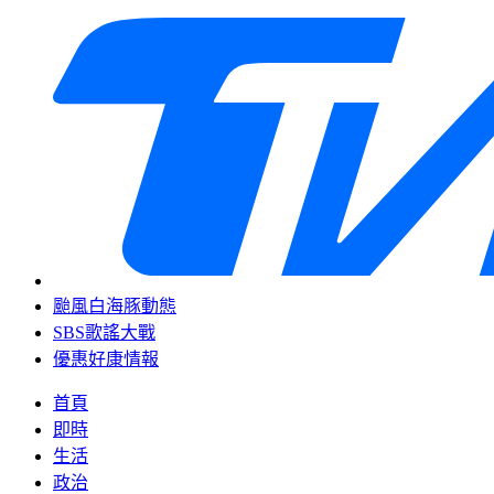
颱風白海豚動態
SBS歌謠大戰
優惠好康情報
首頁
即時
生活
政治