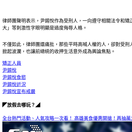
律師團聲明表示，尹錫悅作為受刑人，一向遵守相關法令和矯
大」等刺激性字眼明顯是過度侮辱人格。
不僅如此，律師團還痛批，那些平時高喊人權的人，卻對受刑
掀起波瀾，也讓前總統的收押生活意外成為輿論焦點。
矯正人員
尹錫悅
尹錫悅食慾
尹錫悅近況
尹錫悅宣布戒嚴
◤放假去哪玩？◢
全台熱門活動、人氣攻略一次看！
高雄美食優惠開搶！再抽萬