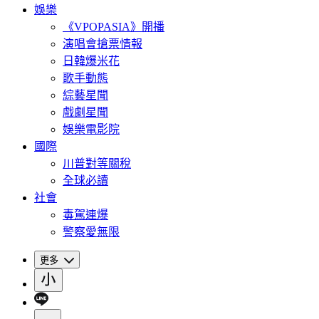
娛樂
《VPOPASIA》開播
演唱會搶票情報
日韓爆米花
歌手動態
綜藝星聞
戲劇星聞
娛樂電影院
國際
川普對等關稅
全球必讀
社會
毒駕連爆
警察愛無限
更多