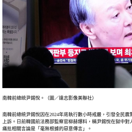
南韓前總統尹錫悅。（圖／達志影像美聯社）
南韓前總統尹錫悅因在2024年底執行數小時戒嚴，引發全民
上訴。日前韓國前法務部監察官柳赫爆料，稱尹錫悅在獄中對
痛批相關言論是「毫無根據的惡意傳言」。