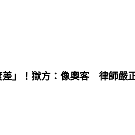
度差」！獄方：像奧客 律師嚴