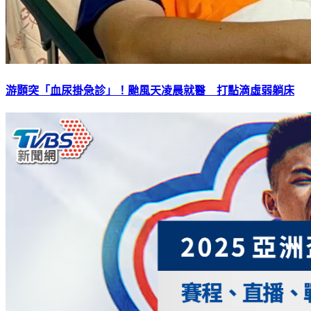
游顥突「血尿掛急診」！颱風天凌晨就醫 打點滴虛弱躺床