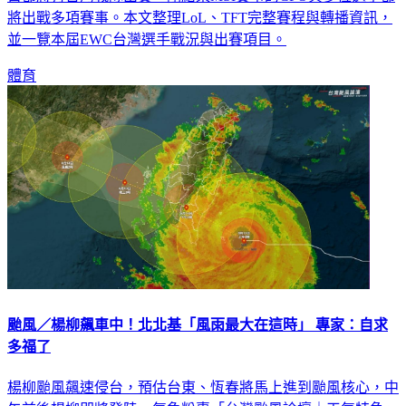
目都將有台灣戰隊出賽，剛結束MSI賽事的CFO與多位選手都
將出戰多項賽事。本文整理LoL、TFT完整賽程與轉播資訊，
並一覽本屆EWC台灣選手戰況與出賽項目。
體育
颱風／楊柳飆車中！北北基「風雨最大在這時」 專家：自求
多福了