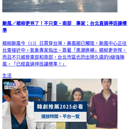
颱風／楊柳更兇了！不只東、南部 專家：台北直逼停班課標
準
楊柳颱風今（13）日貫穿台灣，暴風圈已觸陸，颱風中心正往
台東接近中。氣象專家指出，靠著「黑潮進補」楊柳更兇悍，
而且不只威脅東部和南部，台北市區也恐出現久違的9級強陣
風，「已經直逼停班課標準！」
生活