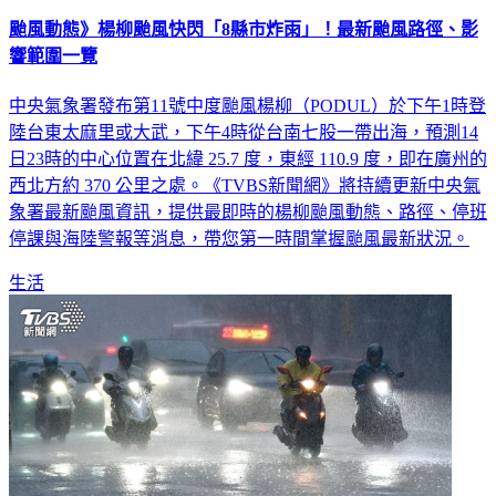
颱風動態》楊柳颱風快閃「8縣市炸雨」！最新颱風路徑、影
響範圍一覽
中央氣象署發布第11號中度颱風楊柳（PODUL）於下午1時登
陸台東太麻里或大武，下午4時從台南七股一帶出海，預測14
日23時的中心位置在北緯 25.7 度，東經 110.9 度，即在廣州的
西北方約 370 公里之處。《TVBS新聞網》將持續更新中央氣
象署最新颱風資訊，提供最即時的楊柳颱風動態、路徑、停班
停課與海陸警報等消息，帶您第一時間掌握颱風最新狀況。
生活