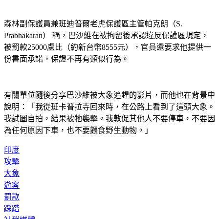
森林副保護員兼班迪普爾老虎保護區主管帕克朗（S. 
Prabhakaran） 稱，巴沙維在被拘留後承認違反保護區規定，
被罰款25000盧比（約新台幣8555元），官員還要求他提供一
份書面承諾，保證不再有類似行為。
有關單位隨後分享巴沙維被大象追趕的影片，而他也在背景中
說明：「我從班卡普拉寺回來時，在公路上看到了這頭大象。
我試圖自拍，結果被牠襲擊。我敦促其他人不要停車，不要因
為任何原因下車，也不要餵食野生動物。」
印度
攻擊
大象
遊客
罰款