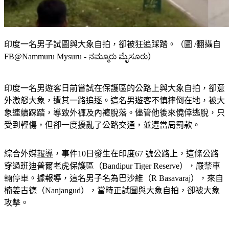
印度一名男子試圖與大象自拍，卻被狂追踩踏。（圖 /翻攝自
FB@Nammuru Mysuru - ನಮ್ಮೂರು ಮೈಸೂರು）
印度一名男遊客日前嘗試在保護區的公路上與大象自拍，卻意
外激怒大象，遭其一路追逐。這名男遊客不慎摔倒在地，被大
象連續踩踏，導致外褲及內褲脫落。儘管他後來僥倖逃脫，只
受到輕傷，但卻一度擾亂了公路交通，並遭當局罰款。
綜合外媒
報導
，事件10日發生在印度67 號公路上，這條公路
穿過班迪普爾老虎保護區（Bandipur Tiger Reserve），嚴禁車
輛停車。據報導，這名男子名為巴沙維（R Basavaraj），來自
楠姜古德（Nanjangud），當時正試圖與大象自拍，卻被大象
攻擊。