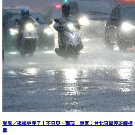
颱風／楊柳更兇了！不只東、南部 專家：台北直逼停班課標