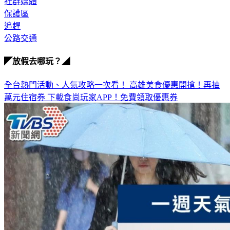
踩踏
社群媒體
保護區
追趕
公路交通
◤放假去哪玩？◢
全台熱門活動、人氣攻略一次看！
高雄美食優惠開搶！再抽
萬元住宿券
下載食尚玩家APP！免費領取優惠券