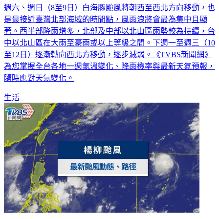
週六、週日（8至9日）白海豚颱風將朝西至西北方向移動，也
是最接近臺灣北部海域的時間點，風雨浪將會最為集中且顯
著。西半部降雨增多，北部及中部以北山區雨勢較為持續，台
中以北山區在大雨至豪雨或以上等級之間。下週一至週三（10
至12日）逐漸轉向西北方移動，逐步減弱。《TVBS新聞網》
為您掌握全台各地一週氣溫變化、降雨機率與最新天氣預報，
隨時應對天氣變化。
生活