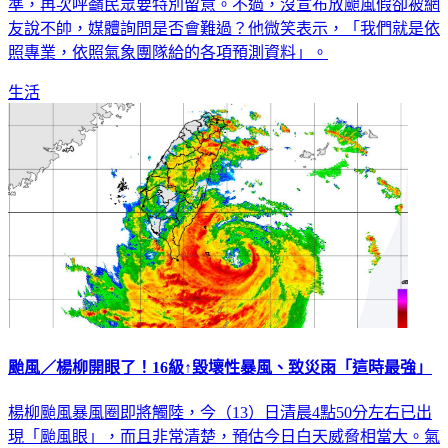
否可能停班課？蔣萬安認為，目前起來不至於達到停班課標
準，再次呼籲民眾要特別留意。不過，沒宣布放颱風假卻被網
友說不帥，媒體詢問是否會難過？他微笑表示，「我們就是依
照專業，依照氣象團隊給的各項預測資料」。
生活
颱風／楊柳開眼了！16級↑毀壞性暴風、致災雨「這時最強」
楊柳颱風暴風圈即將觸陸，今（13）日清晨4點50分左右已出