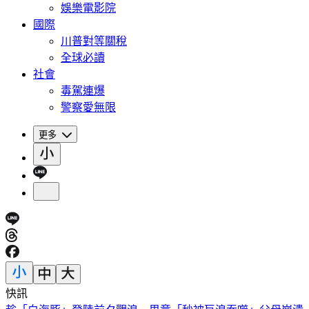
娛樂電影院
國際
川普對等關稅
全球必讀
社會
毒駕連爆
警察愛無限
更多
快訊