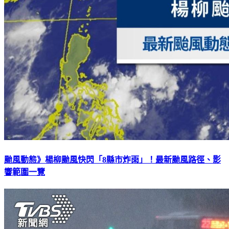
颱風動態》楊柳颱風快閃「8縣市炸雨」！最新颱風路徑、影
響範圍一覽