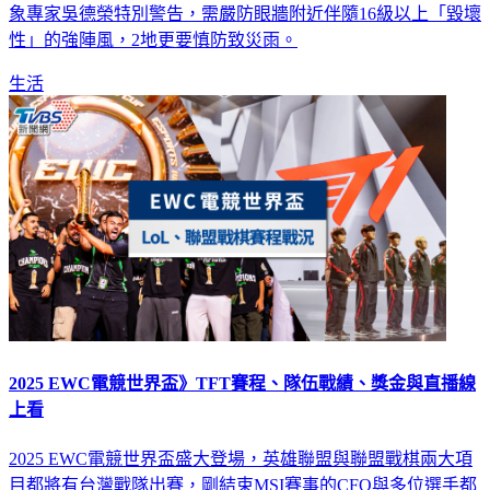
現「颱風眼」，而且非常清楚，預估今日白天威脅相當大。氣
象專家吳德榮特別警告，需嚴防眼牆附近伴隨16級以上「毀壞
性」的強陣風，2地更要慎防致災雨。
生活
2025 EWC電競世界盃》TFT賽程、隊伍戰績、獎金與直播線
上看
2025 EWC電競世界盃盛大登場，英雄聯盟與聯盟戰棋兩大項