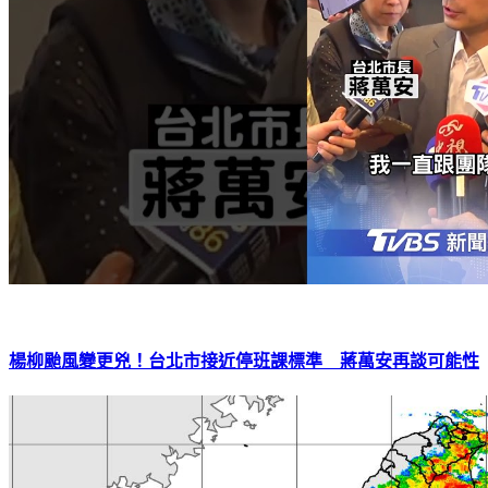
楊柳颱風變更兇！台北市接近停班課標準 蔣萬安再談可能性