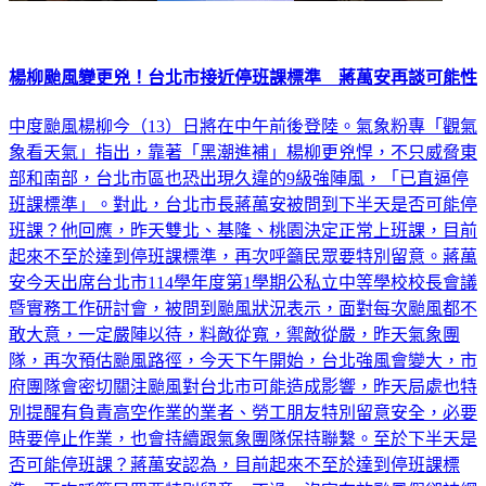
楊柳颱風變更兇！台北市接近停班課標準 蔣萬安再談可能性
中度颱風楊柳今（13）日將在中午前後登陸。氣象粉專「觀氣
象看天氣」指出，靠著「黑潮進補」楊柳更兇悍，不只威脅東
部和南部，台北市區也恐出現久違的9級強陣風，「已直逼停
班課標準」。對此，台北市長蔣萬安被問到下半天是否可能停
班課？他回應，昨天雙北、基隆、桃園決定正常上班課，目前
起來不至於達到停班課標準，再次呼籲民眾要特別留意。蔣萬
安今天出席台北市114學年度第1學期公私立中等學校校長會議
暨實務工作研討會，被問到颱風狀況表示，面對每次颱風都不
敢大意，一定嚴陣以待，料敵從寬，禦敵從嚴，昨天氣象團
隊，再次預估颱風路徑，今天下午開始，台北強風會變大，市
府團隊會密切關注颱風對台北市可能造成影響，昨天局處也特
別提醒有負責高空作業的業者、勞工朋友特別留意安全，必要
時要停止作業，也會持續跟氣象團隊保持聯繫。至於下半天是