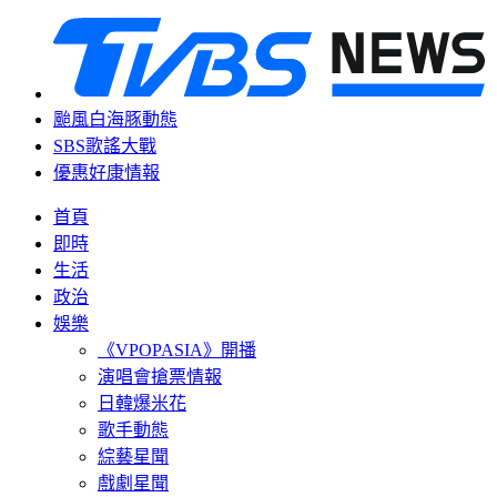
颱風白海豚動態
SBS歌謠大戰
優惠好康情報
首頁
即時
生活
政治
娛樂
《VPOPASIA》開播
演唱會搶票情報
日韓爆米花
歌手動態
綜藝星聞
戲劇星聞