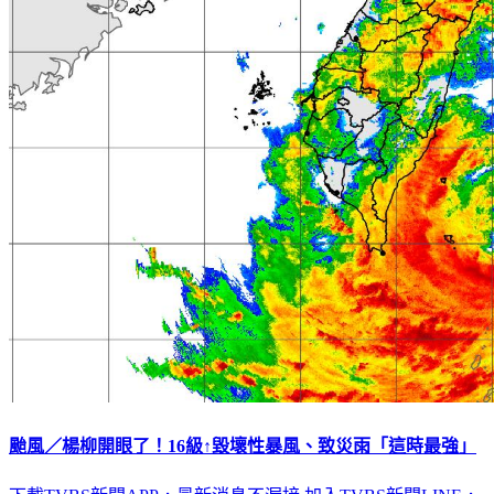
颱風／楊柳開眼了！16級↑毀壞性暴風、致災雨「這時最強」