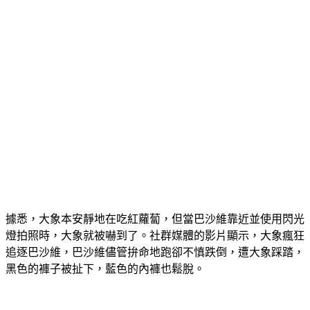
據悉，大象本安靜地在吃紅蘿蔔，但當巴沙維靠近並使用閃光
燈拍照時，大象就被嚇到了。社群媒體的影片顯示，大象瘋狂
追逐巴沙維，巴沙維儘管拚命地跑卻不慎跌倒，遭大象踩踏，
黑色的褲子被扯下，藍色的內褲也鬆脫。