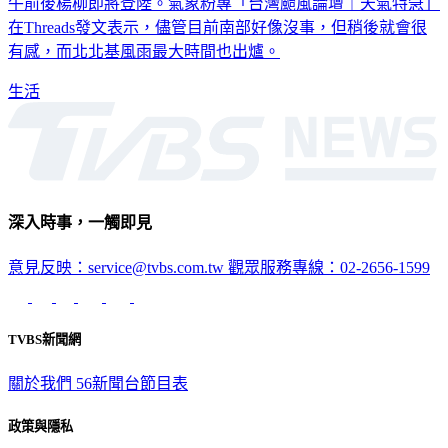
楊柳颱風飆速侵台，預估台東、恆春將馬上進到颱風核心，中
午前後楊柳即將登陸。氣象粉專「台灣颱風論壇｜天氣特急」
在Threads發文表示，儘管目前南部好像沒事，但稍後就會很
有感，而北北基風雨最大時間也出爐。
生活
深入時事，一觸即見
意見反映：service@tvbs.com.tw
觀眾服務專線：02-2656-1599
TVBS新聞網
關於我們
56新聞台節目表