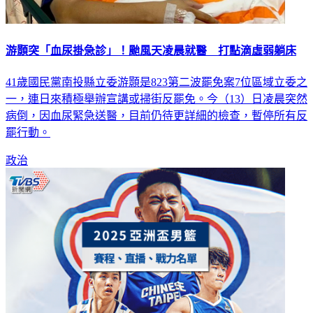
游顥突「血尿掛急診」！颱風天凌晨就醫 打點滴虛弱躺床
41歲國民黨南投縣立委游顥是823第二波罷免案7位區域立委之
一，連日來積極舉辦宣講或掃街反罷免。今（13）日凌晨突然
病倒，因血尿緊急送醫，目前仍待更詳細的檢查，暫停所有反
罷行動。
政治