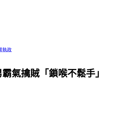
黨執政
男霸氣擒賊「鎖喉不鬆手」