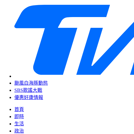
颱風白海豚動態
SBS歌謠大戰
優惠好康情報
首頁
即時
生活
政治