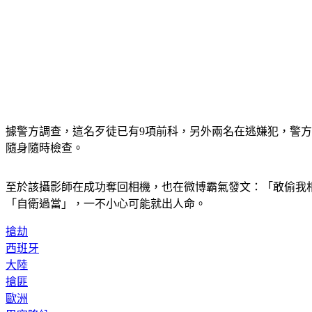
據警方調查，這名歹徒已有9項前科，另外兩名在逃嫌犯，警
隨身隨時檢查。
至於該攝影師在成功奪回相機，也在微博霸氣發文：「敢偷我
「自衛過當」，一不小心可能就出人命。
搶劫
西班牙
大陸
搶匪
歐洲