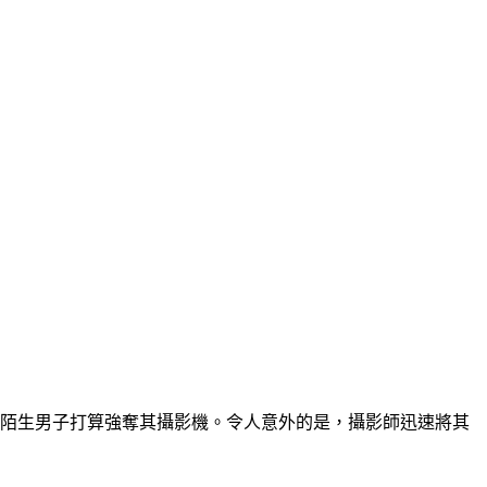
時，有3名陌生男子打算強奪其攝影機。令人意外的是，攝影師迅速將其