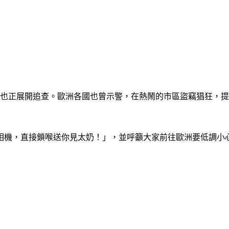
方也正展開追查。歐洲各國也曾示警，在熱鬧的市區盜竊猖狂，
相機，直接鎖喉送你見太奶！」，並呼籲大家前往歐洲要低調小