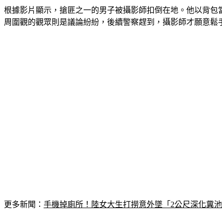
根據影片顯示，搶匪之一的男子被攝影師扣倒在地。他以背包
周圍觀的觀眾則是議論紛紛，後續警察趕到，攝影師才願意鬆
更多新聞：
手機掉廁所！陸女大生打撈意外墜「2公尺深化糞