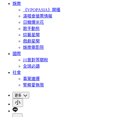
娛樂
《VPOPASIA》開播
演唱會搶票情報
日韓爆米花
歌手動態
綜藝星聞
戲劇星聞
娛樂電影院
國際
川普對等關稅
全球必讀
社會
毒駕連爆
警察愛無限
更多