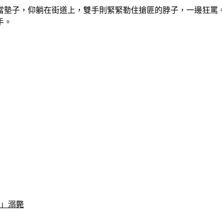
當墊子，仰躺在街道上，雙手則緊緊勒住搶匪的脖子，一邊狂罵
手。
池」溺斃