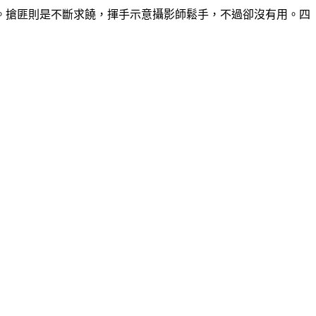
。搶匪則是不斷求饒，揮手示意攝影師鬆手，不過卻沒有用。四