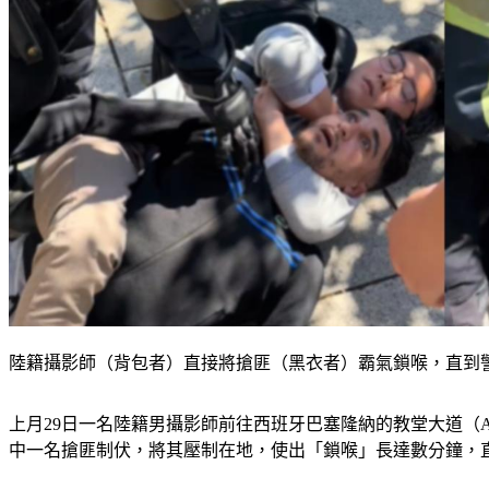
陸籍攝影師（背包者）直接將搶匪（黑衣者）霸氣鎖喉，直到警方來
上月29日一名陸籍男攝影師前往西班牙巴塞隆納的教堂大道（Aven
中一名搶匪制伏，將其壓制在地，使出「鎖喉」長達數分鐘，