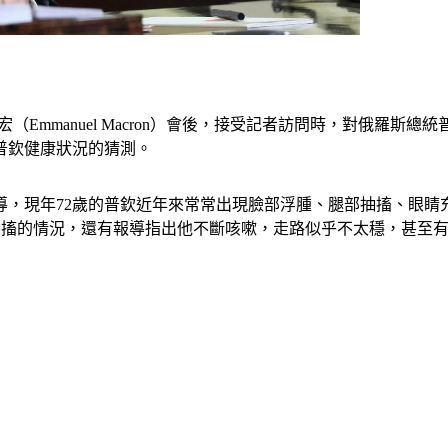
馬克宏（Emmanuel Macron）會後，接受記者訪問時，對俄羅斯總統
普欽健康狀況的猜測。
導，現年72歲的普欽近年來常常出現臉部浮腫、腿部抽搐、眼睛充
背、手腳抽搐的情況，還有報導指出他不斷咳嗽，走路似乎不太穩，甚