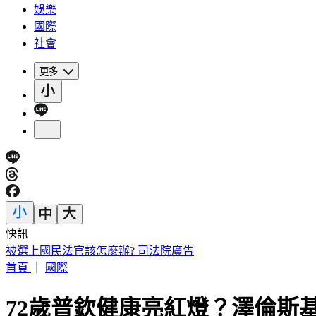
娛樂
國際
社會
更多
快訊
被選上國民法官該怎麼辦? 司法院廣告
首頁
｜
國際
72歲普欽健康亮紅燈？澤倫斯