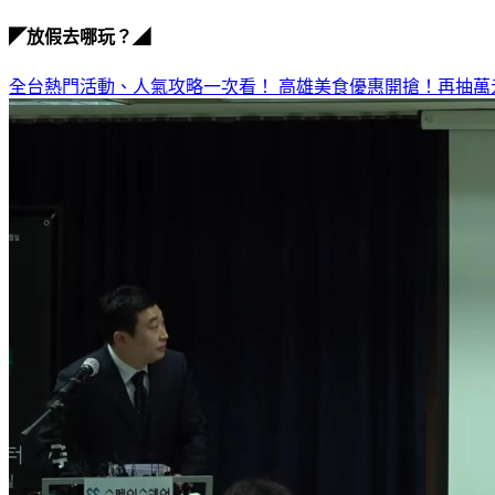
◤放假去哪玩？◢
全台熱門活動、人氣攻略一次看！
高雄美食優惠開搶！再抽萬