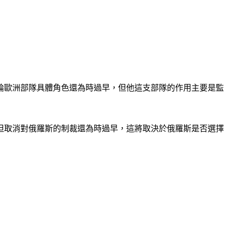
論歐洲部隊具體角色還為時過早，但他這支部隊的作用主要是監
但取消對俄羅斯的制裁還為時過早，這將取決於俄羅斯是否選擇