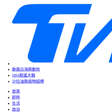
颱風白海豚動態
SBS歌謠大戰
沙拉油致癌物超標
首頁
即時
生活
政治