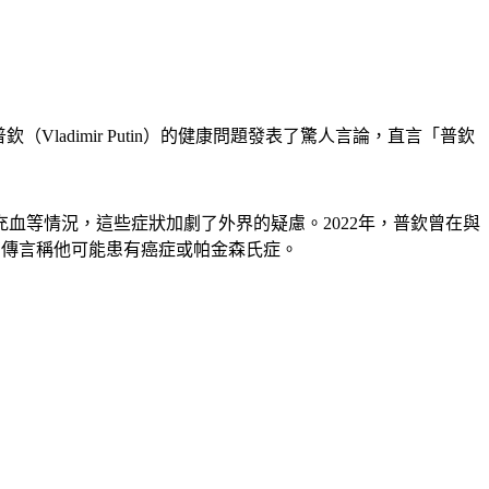
普欽（Vladimir Putin）的健康問題發表了驚人言論，直言「普欽
血等情況，這些症狀加劇了外界的疑慮。2022年，普欽曾在與
至有傳言稱他可能患有癌症或帕金森氏症。