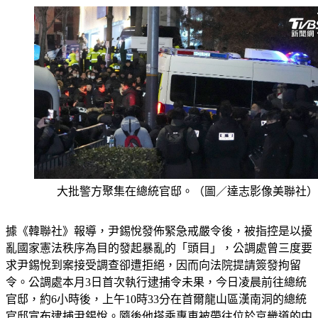
大批警方聚集在總統官邸。（圖／達志影像美聯社）
據《韓聯社》報導，尹錫悅發佈緊急戒嚴令後，被指控是以擾
亂國家憲法秩序為目的發起暴亂的「頭目」，公調處曾三度要
求尹錫悅到案接受調查卻遭拒絕，因而向法院提請簽發拘留
令。公調處本月3日首次執行逮捕令未果，今日凌晨前往總統
官邸，約6小時後，上午10時33分在首爾龍山區漢南洞的總統
官邸宣布逮捕尹錫悅。隨後他搭乘專車被帶往位於京畿道的中