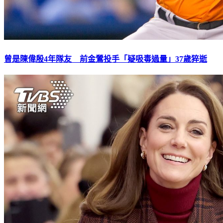
曾是陳偉殷4年隊友 前金鶯投手「疑吸毒過量」37歲猝逝