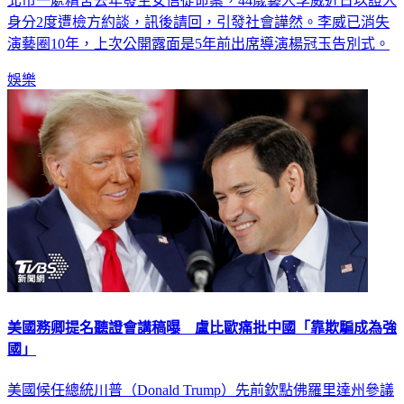
北市一處精舍去年發生女信徒命案，44歲藝人李威近日以證人
身分2度遭檢方約談，訊後請回，引發社會譁然。李威已消失
演藝圈10年，上次公開露面是5年前出席導演楊冠玉告別式。
娛樂
美國務卿提名聽證會講稿曝 盧比歐痛批中國「靠欺騙成為強
國」
美國候任總統川普（Donald Trump）先前欽點佛羅里達州參議