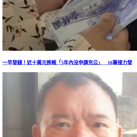
一早發錢！近十萬元進帳「5年內沒申請充公」 16筆接力發