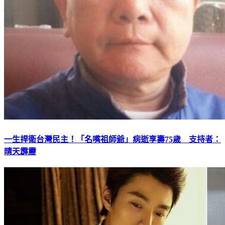
一生捍衛台灣民主！「名嘴祖師爺」病逝享壽75歲 支持者：
晴天霹靂