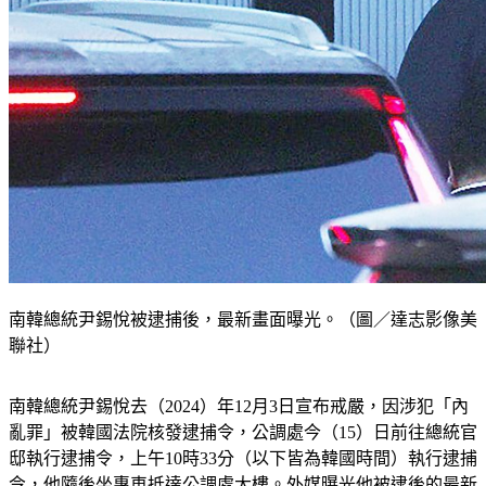
南韓總統尹錫悅被逮捕後，最新畫面曝光。（圖／達志影像美
聯社）
南韓總統尹錫悅去（2024）年12月3日宣布戒嚴，因涉犯「內
亂罪」被韓國法院核發逮捕令，公調處今（15）日前往總統官
邸執行逮捕令，上午10時33分（以下皆為韓國時間）執行逮捕
令，他隨後坐專車抵達公調處大樓。外媒曝光他被逮後的最新