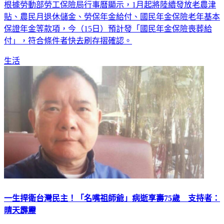
根據勞動部勞工保險局行事曆顯示，1月起將陸續發放老農津
貼、農民月退休儲金、勞保年金給付、國民年金保險老年基本
保證年金等款項，今（15日）預計發「國民年金保險喪葬給
付」，符合條件者快去刷存摺確認。
生活
一生捍衛台灣民主！「名嘴祖師爺」病逝享壽75歲 支持者：
晴天霹靂