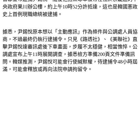
央政府果川辦公樓，約上午10時52分許抵達，這也是韓國憲政
史上首例現職總統被逮捕。
據悉，尹錫悅原本想以「主動應訊」作為條件與公調處人員協
商，不過最終仍執行逮捕令。只見《路透社》、《美聯社》直
擊尹錫悅達審訊處後下車畫面，步履不太穩健，相當憔悴。公
調處宣布上午11時展開調查，據悉檢方準備200頁文件準備訊
問。韓媒推測，尹錫悅可能會行使緘默權，待逮捕令48小時屆
滿，可能會釋放或再向法院申請拘留令。