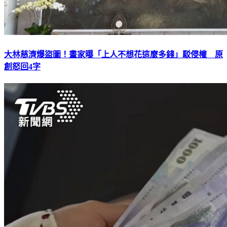
大林慈濟爆盜圖！畫家曝「上人不想花這麼多錢」駁侵權 原
創怒回4字