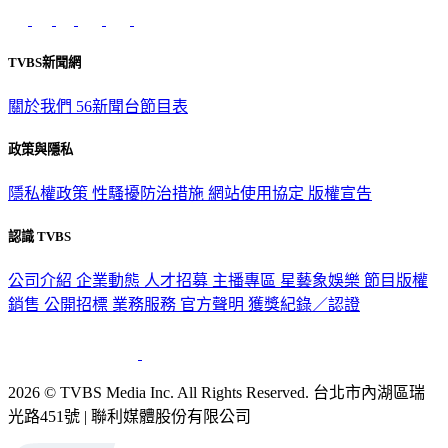
TVBS新聞網
關於我們
56新聞台節目表
政策與隱私
隱私權政策
性騷擾防治措施
網站使用協定
版權宣告
認識 TVBS
公司介紹
企業動態
人才招募
主播專區
星藝象娛樂
節目版權
銷售
公開招標
業務服務
官方聲明
獲獎紀錄／認證
2026 © TVBS Media Inc. All Rights Reserved. 台北市內湖區瑞
光路451號 | 聯利媒體股份有限公司