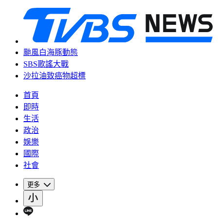
颱風白海豚動態
SBS歌謠大戰
沙拉油致癌物超標
首頁
即時
生活
政治
娛樂
國際
社會
更多