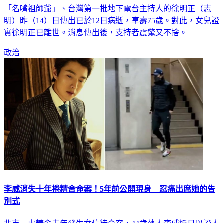
「名嘴祖師爺」、台灣第一批地下電台主持人的徐明正（志
明）昨（14）日傳出已於12日病逝，享壽75歲。對此，女兒證
實徐明正已離世。消息傳出後，支持者震驚又不捨。
政治
李威消失十年捲精舍命案！5年前公開現身 忍痛出席她的告
別式