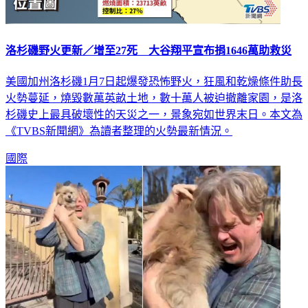
洛杉磯野火更新／增至27死 大谷翔平宣布捐1646萬助救災
美國加州洛杉磯1月7日起爆發恐怖野火，狂風和乾燥條件助長
火勢蔓延，燒毀數萬英畝土地，數十萬人被迫撤離家園，是洛
杉磯史上最具破壞性的天災之一，景象宛如世界末日。本文為
《TVBS新聞網》為讀者整理的火勢最新情況。
國際