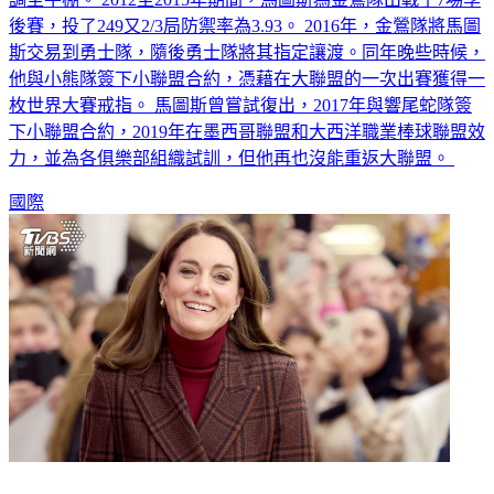
後賽，投了249又2/3局防禦率為3.93。 2016年，金鶯隊將馬圖
斯交易到勇士隊，隨後勇士隊將其指定讓渡。同年晚些時候，
他與小熊隊簽下小聯盟合約，憑藉在大聯盟的一次出賽獲得一
枚世界大賽戒指。 馬圖斯曾嘗試復出，2017年與響尾蛇隊簽
下小聯盟合約，2019年在墨西哥聯盟和大西洋職業棒球聯盟效
力，並為各俱樂部組織試訓，但他再也沒能重返大聯盟。
國際