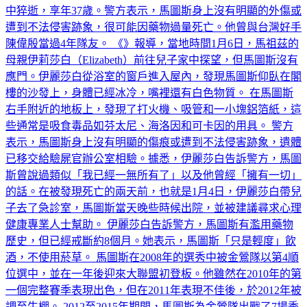
中猝逝，享年37歲。警方表示，馬圖斯身上沒有明顯的外傷或
遭到不法侵害跡象，很可能因藥物過量死亡。他曾與台灣好手
陳偉殷當過4年隊友。 《》報導，當地時間1月6日，馬祖茲的
母親伊莉莎白（Elizabeth）前往兒子家中探望，但馬圖斯沒有
應門。伊麗莎白從浴室的窗戶進入屋內，發現馬圖斯仰臥在閣
樓的沙發上，身體已經冰冷，嘴裡還有白色物質。 在馬圖斯
右手附近的地板上，發現了打火機、吸管和一小塊鋁箔紙，這
些通常是吸食毒品如芬太尼、海洛因和可卡因的用具。 警方
表示，馬圖斯身上沒有明顯的傷痕或遭到不法侵害跡象，遺體
已移交給驗屍官辦公室相驗。據悉，伊麗莎白告訴警方，馬圖
斯曾說過類似「我已經一無所有了」以及他曾經「擁有一切」
的話。在被發現死亡的兩天前，也就是1月4日，伊麗莎白帶兒
子去了急診室，馬圖斯當天晚些時候出院，並被建議尋求心理
健康專業人士幫助。 伊麗莎白告訴警方，馬圖斯有濫用藥物
歷史，但已經戒斷約8個月。她表示，馬圖斯「只是輕度」飲
酒，不使用菸草。 馬圖斯在2008年的選秀中被金鶯隊以第4順
位選中，並在一年後迎來大聯盟初登板。他雖然在2010年的第
一個完整賽季表現出色，但在2011年表現不佳後，於2012年被
調至牛棚。 2012至2015年期間，馬圖斯為金鶯隊出戰了7場季