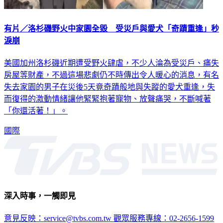
有片／洛杉磯野火中家園全毀 受災戶與愛犬「奇蹟重逢」秒
淚崩
美國加州洛杉磯近期遭受野火肆虐，不少人淪為受災戶、痛失
房屋等財產，不過這場悲劇仍不時傳出令人暖心的消息，有名
失去家園的男子在災後5天竟奇蹟般地與失蹤的愛犬重逢，失
而復得的激動情緒讓他緊緊抱著寵物、放聲痛哭，不斷喊著
「你還活著！」。
國際
深入時事，一觸即見
意見反映：service@tvbs.com.tw
觀眾服務專線：02-2656-1599