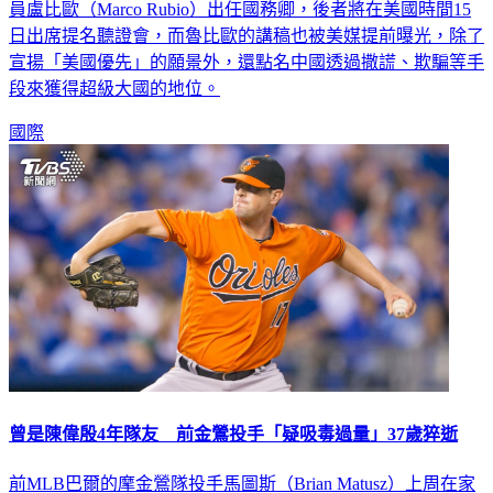
員盧比歐（Marco Rubio）出任國務卿，後者將在美國時間15
日出席提名聽證會，而魯比歐的講稿也被美媒提前曝光，除了
宣揚「美國優先」的願景外，還點名中國透過撒謊、欺騙等手
段來獲得超級大國的地位。
國際
曾是陳偉殷4年隊友 前金鶯投手「疑吸毒過量」37歲猝逝
前MLB巴爾的摩金鶯隊投手馬圖斯（Brian Matusz）上周在家