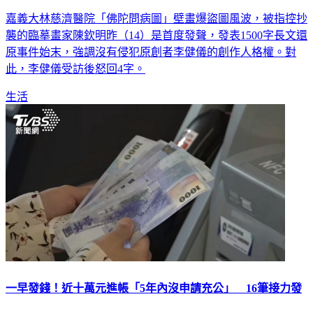
嘉義大林慈濟醫院「佛陀問病圖」壁畫爆盜圖風波，被指控抄
襲的臨摹畫家陳欽明昨（14）是首度發聲，發表1500字長文還
原事件始末，強調沒有侵犯原創者李健儀的創作人格權。對
此，李健儀受訪後怒回4字。
生活
一早發錢！近十萬元進帳「5年內沒申請充公」 16筆接力發