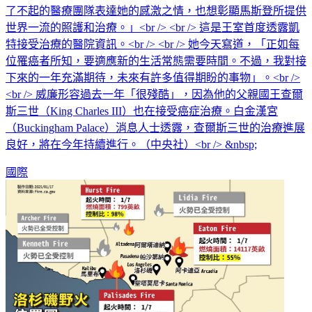
了不起的醫療團隊表達她的感激之情，也想彰顯馬斯登所提供
世界一流的照護和治療。」<br /> <br /> 這是王室首度透露凱
特接受治療的醫院資訊。<br /> <br /> 她今天寫道，「正如每
位罹癌者所知，要適應新的生活常態需要時間。不過，我對接
下來的一年充滿期待，未來有許多值得期盼的事物」。<br />
<br /> 威廉形容過去一年「很殘酷」，因為他的父親國王查爾
斯三世（King Charles III）也在接受癌症治療。白金漢宮
（Buckingham Palace）消息人士透露，查爾斯三世的治療進展
良好，將在今年持續進行。（中央社）<br /> &nbsp;
國際