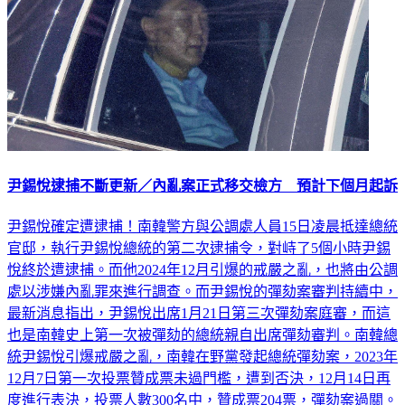
尹錫悅逮捕不斷更新／內亂案正式移交檢方 預計下個月起訴
尹錫悅確定遭逮捕！南韓警方與公調處人員15日凌晨抵達總統
官邸，執行尹錫悅總統的第二次逮捕令，對峙了5個小時尹錫
悅終於遭逮捕。而他2024年12月引爆的戒嚴之亂，也將由公調
處以涉嫌內亂罪來進行調查。而尹錫悅的彈劾案審判持續中，
最新消息指出，尹錫悅出席1月21日第三次彈劾案庭審，而這
也是南韓史上第一次被彈劾的總統親自出席彈劾審判。南韓總
統尹錫悅引爆戒嚴之亂，南韓在野黨發起總統彈劾案，2023年
12月7日第一次投票贊成票未過門檻，遭到否決，12月14日再
度進行表決，投票人數300名中，贊成票204票，彈劾案過關。