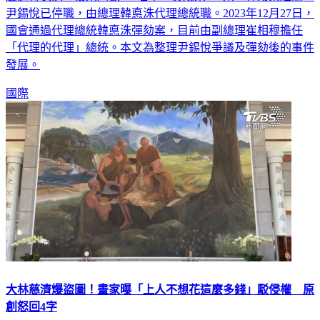
尹錫悅已停職，由總理韓悳洙代理總統職。2023年12月27日，
國會通過代理總統韓悳洙彈劾案，目前由副總理崔相穆擔任
「代理的代理」總統。本文為整理尹錫悅爭議及彈劾後的事件
發展。
國際
大林慈濟爆盜圖！畫家曝「上人不想花這麼多錢」駁侵權 原
創怒回4字