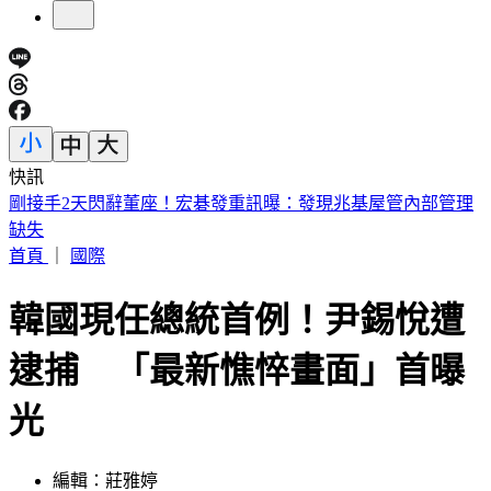
快訊
陳妍希母子同框！帥兒正面照罕見曝光 「濃眉大眼」顏值驚
人
首頁
｜
國際
韓國現任總統首例！尹錫悅遭
逮捕 「最新憔悴畫面」首曝
光
編輯：莊雅婷