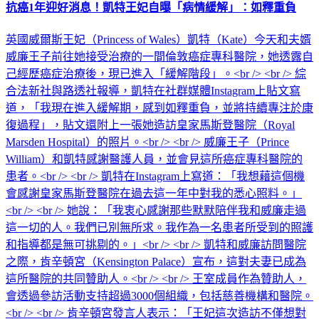
抗癌1年迎好消息！凱特王妃自曝「病情緩解」：如釋重負
英國威爾斯王妃（Princess of Wales）凱特（Kate）今天和夫婿
威廉王子前往她接受治療的一間倫敦癌症專科醫院，她透露自
己經歷癌症治療後，現已進入「緩解階段」。<br /> <br /> 綜
合法新社與路透社報導，凱特在社群媒體Instagram上貼文寫
道，「我現在進入緩解期，感到如釋重負，並將持續專注於康
復過程」，貼文還附上一張她造訪皇家馬斯登醫院（Royal
Marsden Hospital）的照片。<br /> <br /> 威廉王子（Prince
William）和凱特感謝醫護人員，並會見這所癌症專科醫院的
患者。<br /> <br /> 凱特在Instagram上寫道：「我想藉這個機
會感謝皇家馬斯登醫院在過去這一年中對我的悉心照料。」
<br /> <br /> 她說：「我衷心感謝那些默默陪伴我和威廉走過
這一切的人。我們已別無所求。我作為一名患者所受到的照護
和指導都是無可挑剔的。」<br /> <br /> 凱特和威廉訪問醫院
之際，肯辛頓宮（Kensington Palace）宣布，這對夫妻已成為
這所醫院的共同贊助人。<br /> <br /> 王室成員作為贊助人，
會透過參訪活動支持超過3000個組織，包括慈善機構和醫院。
<br /> <br /> 肯辛頓宮發言人表示：「王妃這次造訪不僅想對