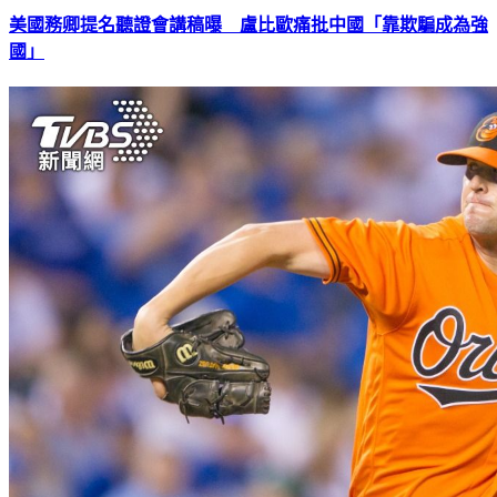
美國務卿提名聽證會講稿曝 盧比歐痛批中國「靠欺騙成為強
國」