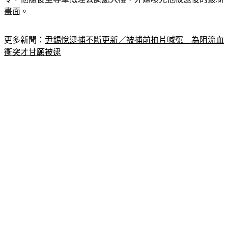
畫面。
更多新聞：
尹錫悅逮捕不斷更新／被捕前拍片喊冤　為阻流血
衝突才甘願被逮