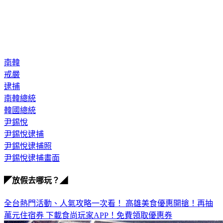
南韓
戒嚴
逮捕
南韓總統
韓國總統
尹錫悅
尹錫悅逮捕
尹錫悅逮捕照
尹錫悅逮捕畫面
◤放假去哪玩？◢
全台熱門活動、人氣攻略一次看！
高雄美食優惠開搶！再抽
萬元住宿券
下載食尚玩家APP！免費領取優惠券