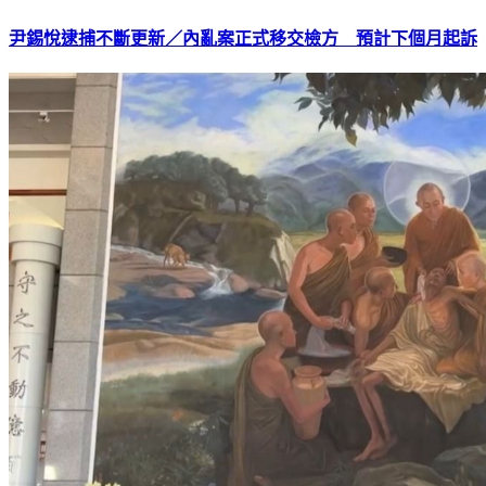
尹錫悅逮捕不斷更新／內亂案正式移交檢方 預計下個月起訴