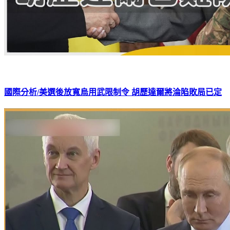
國際分析/美選後放寬烏用武限制令 胡歷達爾將淪陷敗局已定