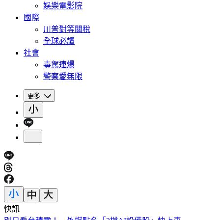
娛樂電影院
國際
川普對等關稅
全球必讀
社會
毒駕連爆
警察愛無限
更多
快訊