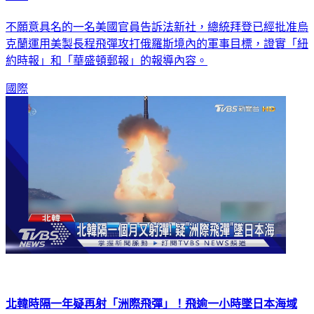
不願意具名的一名美國官員告訴法新社，總統拜登已經批准烏
克蘭運用美製長程飛彈攻打俄羅斯境內的軍事目標，證實「紐
約時報」和「華盛頓郵報」的報導內容。
國際
北韓時隔一年疑再射「洲際飛彈」！飛逾一小時墜日本海域