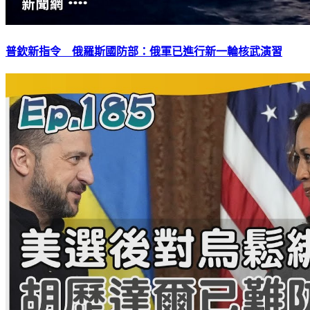
普欽新指令 俄羅斯國防部：俄軍已進行新一輪核武演習