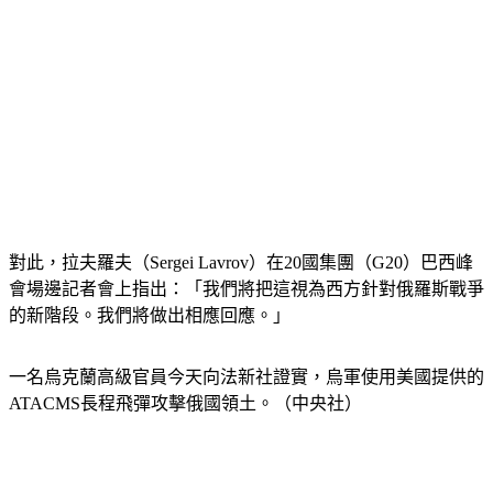
對此，拉夫羅夫（Sergei Lavrov）在20國集團（G20）巴西峰
會場邊記者會上指出：「我們將把這視為西方針對俄羅斯戰爭
的新階段。我們將做出相應回應。」
一名烏克蘭高級官員今天向法新社證實，烏軍使用美國提供的
ATACMS長程飛彈攻擊俄國領土。（中央社）