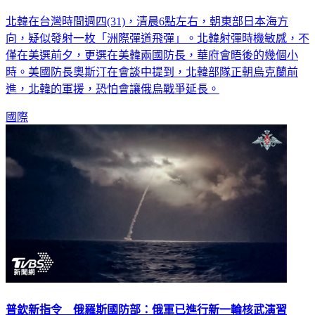
北韓在台灣時間週四(31)，清晨6點左右，朝東部日本海方
向，疑似發射一枚「洲際彈道飛彈」。北韓射彈時機敏感，不
僅在美選前夕，更選在美韓兩國防長，華府會晤後的幾個小
時。美國防長奧斯汀在會談中提到，北韓部隊正朝烏克蘭前
進，北韓的軍援，恐怕會讓俄烏戰爭延長。
國際
普欽新指令 俄羅斯國防部：俄軍已進行新一輪核武演習