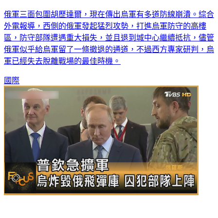
俄軍三面包圍胡歷達爾，現在傳出烏軍有多道防線崩潰。綜合
外電報導，西側的俄軍發起猛烈攻勢，打進烏軍防守的高樓
區，防守部隊遭遇重大損失，並且退到城中心繼續抵抗，儘管
俄軍似乎給烏軍留了一條撤退的通道，不過西方專家研判，烏
軍已經失去脫離戰場的最佳時機。
國際