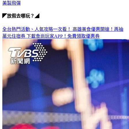
美製飛彈
◤放假去哪玩？◢
全台熱門活動、人氣攻略一次看！
高雄美食優惠開搶！再抽
萬元住宿券
下載食尚玩家APP！免費領取優惠券