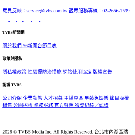
意見反映：service@tvbs.com.tw
觀眾服務專線：02-2656-1599
TVBS新聞網
關於我們
56新聞台節目表
政策與隱私
隱私權政策
性騷擾防治措施
網站使用協定
版權宣告
認識 TVBS
公司介紹
企業動態
人才招募
主播專區
星藝象娛樂
節目版權
銷售
公開招標
業務服務
官方聲明
獲獎紀錄／認證
2026 © TVBS Media Inc. All Rights Reserved. 台北市內湖區瑞