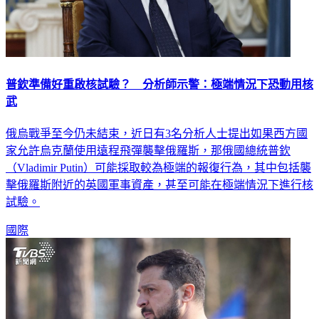
普欽準備好重啟核試驗？ 分析師示警：極端情況下恐動用核
武
俄烏戰爭至今仍未結束，近日有3名分析人士提出如果西方國
家允許烏克蘭使用遠程飛彈襲擊俄羅斯，那俄國總統普欽
（Vladimir Putin）可能採取較為極端的報復行為，其中包括襲
擊俄羅斯附近的英國軍事資產，甚至可能在極端情況下進行核
試驗。
國際