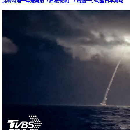
北韓時隔一年疑再射「洲際飛彈」！飛逾一小時墜日本海域