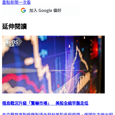
重點新聞一次看
延伸閱讀
俄烏戰況升級「驚嚇市場」 美股全縮早盤走低
烏克蘭首度對俄羅斯境內發射美製長程飛彈，俄國矢言做出相