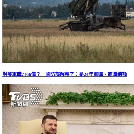
對美軍購7166億？ 國防部解釋了：是24年軍購、商購總額