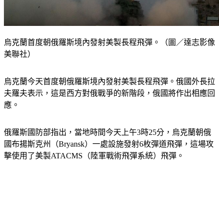
烏克蘭首度朝俄羅斯境內發射美製長程飛彈。（圖／達志影像
美聯社）
烏克蘭今天首度朝俄羅斯境內發射美製長程飛彈。俄國外長拉
夫羅夫表示，這是西方對俄戰爭的新階段，俄國將作出相應回
應。
俄羅斯國防部指出，當地時間今天上午3時25分，烏克蘭朝俄
國布揚斯克州（Bryansk）一處設施發射6枚彈道飛彈，這場攻
擊使用了美製ATACMS（陸軍戰術飛彈系統）飛彈。