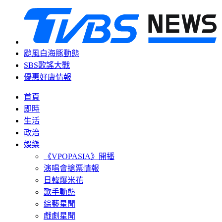
颱風白海豚動態
SBS歌謠大戰
優惠好康情報
首頁
即時
生活
政治
娛樂
《VPOPASIA》開播
演唱會搶票情報
日韓爆米花
歌手動態
綜藝星聞
戲劇星聞