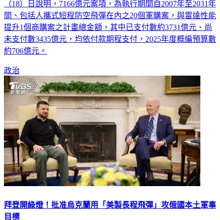
（18）日說明，7166億元案項，為執行期間自2007年至2031年
間、包括人攜式短程防空飛彈在內之20個軍購案，與雷達性能
提升1個商購案之計畫總金額，其中已支付數約3731億元、尚
未支付數3435億元，均依付款期程支付，2025年度概編預算數
約706億元。
政治
拜登開綠燈！批准烏克蘭用「美製長程飛彈」攻俄國本土軍事
目標