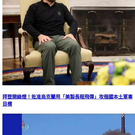
拜登開綠燈！批准烏克蘭用「美製長程飛彈」攻俄國本土軍事
目標