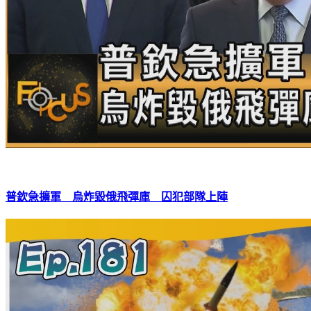
普欽急擴軍 烏炸毀俄飛彈庫 囚犯部隊上陣