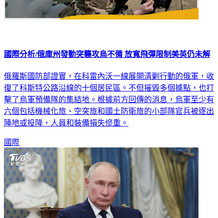
國際分析/俄庫州發動突襲攻烏不備 放寬飛彈限制美英仍未解
俄羅斯國防部證實，在科雷內沃一線展開清剿行動的俄軍，收
復了科斯特公路沿線的十個居民區。不但摧毀多個據點，也打
擊了烏軍預備隊的集結地。根據前方回傳的消息，烏軍至少有
六個包括機械化旅、空突旅和國土防衛旅的小部隊官兵被逐出
陣地或投降，人員和裝備損失慘重。
國際