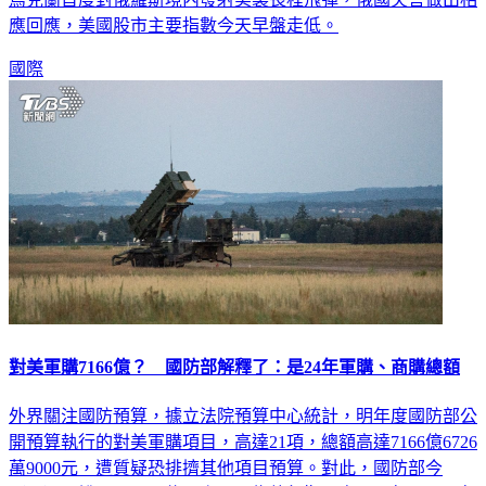
應回應，美國股市主要指數今天早盤走低。
國際
對美軍購7166億？ 國防部解釋了：是24年軍購、商購總額
外界關注國防預算，據立法院預算中心統計，明年度國防部公
開預算執行的對美軍購項目，高達21項，總額高達7166億6726
萬9000元，遭質疑恐排擠其他項目預算。對此，國防部今