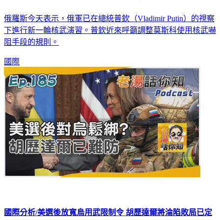
俄羅斯今天表示，俄軍已在總統普欽（Vladimir Putin）的視察
下進行新一輪核武演習。普欽近來呼籲調整莫斯科使用核武嚇
阻手段的規則。
國際
國際分析/美選後放寬烏用武限制令 胡歷達爾將淪陷敗局已定