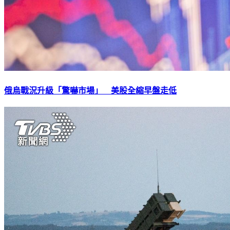
俄烏戰況升級「驚嚇市場」 美股全縮早盤走低