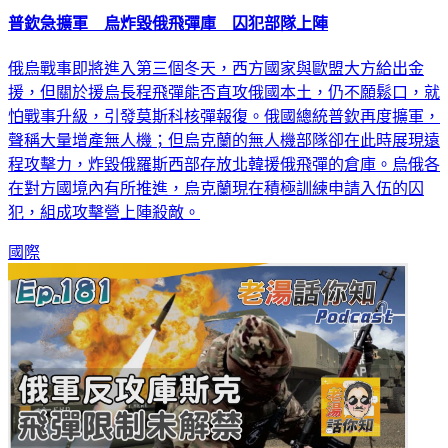
普欽急擴軍 烏炸毀俄飛彈庫 囚犯部隊上陣
俄烏戰事即將進入第三個冬天，西方國家與歐盟大方給出金
援，但關於援烏長程飛彈能否直攻俄國本土，仍不願鬆口，就
怕戰事升級，引發莫斯科核彈報復。俄國總統普欽再度擴軍，
聲稱大量增產無人機；但烏克蘭的無人機部隊卻在此時展現遠
程攻擊力，炸毀俄羅斯西部存放北韓援俄飛彈的倉庫。烏俄各
在對方國境內有所推進，烏克蘭現在積極訓練申請入伍的囚
犯，組成攻擊營上陣殺敵。
國際