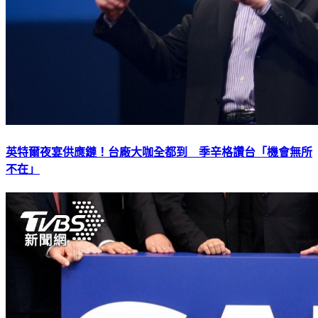
英特爾夜宴供應鏈！台廠大咖全都到 季辛格讚台「機會無所
不在」