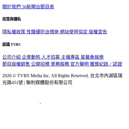
關於我們
56新聞台節目表
政策與隱私
隱私權政策
性騷擾防治措施
網站使用協定
版權宣告
認識 TVBS
公司介紹
企業動態
人才招募
主播專區
星藝象娛樂
節目版權銷售
公開招標
業務服務
官方聲明
獲獎紀錄／認證
2026 © TVBS Media Inc. All Rights Reserved. 台北市內湖區瑞
光路451號 | 聯利媒體股份有限公司