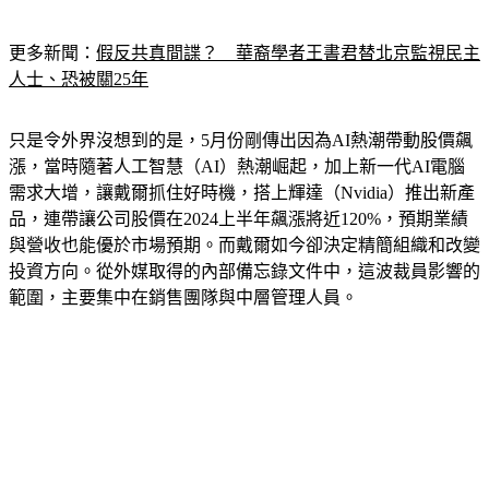
更多新聞：
假反共真間諜？　華裔學者王書君替北京監視民主
人士、恐被關25年
只是令外界沒想到的是，5月份剛傳出因為AI熱潮帶動股價飆
漲，當時隨著人工智慧（AI）熱潮崛起，加上新一代AI電腦
需求大增，讓戴爾抓住好時機，搭上輝達（Nvidia）推出新產
品，連帶讓公司股價在2024上半年飆漲將近120%，預期業績
與營收也能優於市場預期。而戴爾如今卻決定精簡組織和改變
投資方向。從外媒取得的內部備忘錄文件中，這波裁員影響的
範圍，主要集中在銷售團隊與中層管理人員。