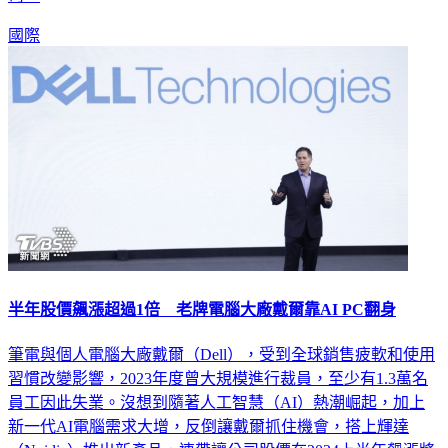
國際
半年股價飆漲超過1倍 老牌電腦大廠戴爾靠AI PC翻身
筆電與個人電腦大廠戴爾（Dell），受到全球銷售疲軟和使用
習慣改變影響，2023年度曾大規模進行裁員，至少有1.3萬名
員工因此失業。沒想到隨著人工智慧（AI）熱潮崛起，加上
新一代AI電腦需求大增，反倒讓戴爾抓住機會，搭上輝達