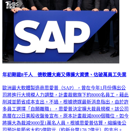
年初剛裁8千人 德軟體大廠又傳擴大資遣、估破萬員工失業
歐洲最大軟體製造商思愛普（SAP），曾在今年1月份傳出公
司將進行大規模人力調整，計畫裁撤旗下約8000名員工，藉此
削減並節省成本支出。不過，根據德媒最新消息指出，由於許
多員工選擇「自願離職」，思愛普決定擴大裁員規模。該公司
高層在22日美股收盤後宣布，原本計畫裁減8000個職位，如今
將擴大為裁減9000至1萬名人員。根據思愛普估算，縮編後公
司預計能節省大約5億歐元（約新台幣178.7億元）的支出。