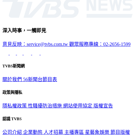
深入時事，一觸即見
意見反映：service@tvbs.com.tw
觀眾服務專線：02-2656-1599
TVBS新聞網
關於我們
56新聞台節目表
政策與隱私
隱私權政策
性騷擾防治措施
網站使用協定
版權宣告
認識 TVBS
公司介紹
企業動態
人才招募
主播專區
星藝象娛樂
節目版權