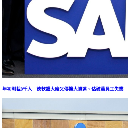
年初剛裁8千人 德軟體大廠又傳擴大資遣、估破萬員工失業