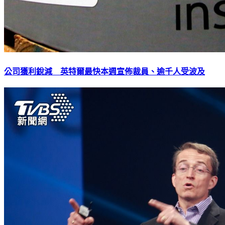
公司獲利銳減 英特爾最快本週宣佈裁員、逾千人受波及