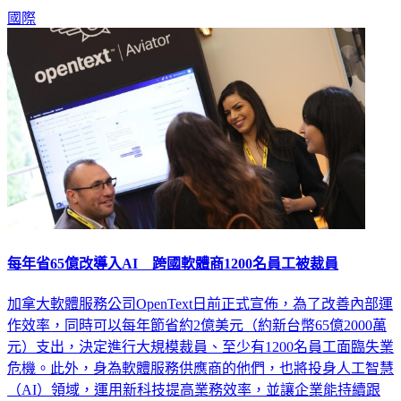
國際
每年省65億改導入AI 跨國軟體商1200名員工被裁員
加拿大軟體服務公司OpenText日前正式宣佈，為了改善內部運
作效率，同時可以每年節省約2億美元（約新台幣65億2000萬
元）支出，決定進行大規模裁員、至少有1200名員工面臨失業
危機。此外，身為軟體服務供應商的他們，也將投身人工智慧
（AI）領域，運用新科技提高業務效率，並讓企業能持續跟