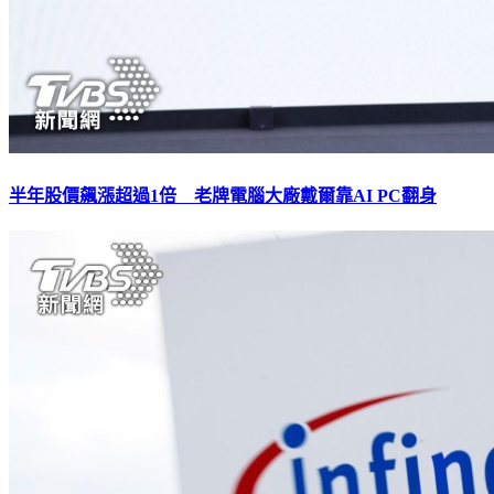
半年股價飆漲超過1倍 老牌電腦大廠戴爾靠AI PC翻身