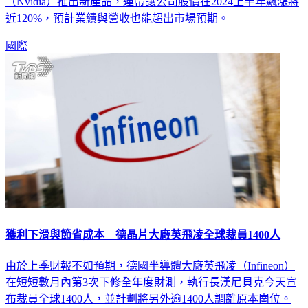
（Nvidia）推出新產品，連帶讓公司股價在2024上半年飆漲將
近120%，預計業績與營收也能超出市場預期。
國際
獲利下滑與節省成本 德晶片大廠英飛凌全球裁員1400人
由於上季財報不如預期，德國半導體大廠英飛凌（Infineon）
在短短數月內第3次下修全年度財測，執行長漢尼貝克今天宣
布裁員全球1400人，並計劃將另外逾1400人調離原本崗位。