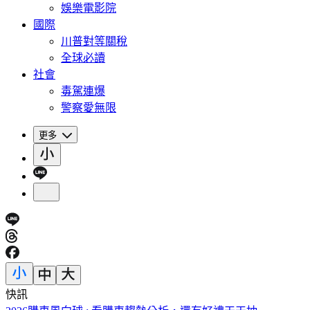
娛樂電影院
國際
川普對等關稅
全球必讀
社會
毒駕連爆
警察愛無限
更多
快訊