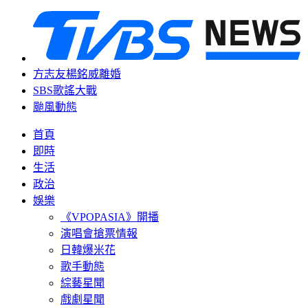
方志友楊銘威離婚
SBS歌謠大戰
颱風動態
首頁
即時
生活
政治
娛樂
《VPOPASIA》開播
演唱會搶票情報
日韓爆米花
歌手動態
綜藝星聞
戲劇星聞