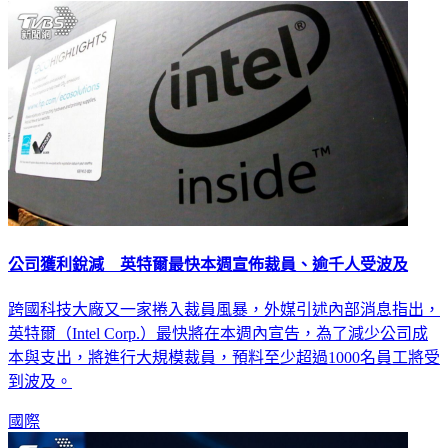
公司獲利銳減 英特爾最快本週宣佈裁員、逾千人受波及
跨國科技大廠又一家捲入裁員風暴，外媒引述內部消息指出，
英特爾（Intel Corp.）最快將在本週內宣告，為了減少公司成
本與支出，將進行大規模裁員，預料至少超過1000名員工將受
到波及。
國際