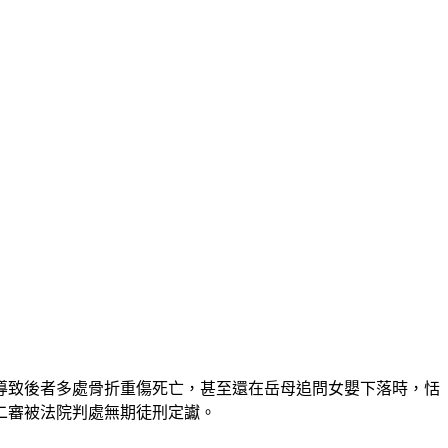
，導致後者多處骨折重傷死亡，甚至還在岳母追問女嬰下落時，恬
二審被法院判處無期徒刑定讞。