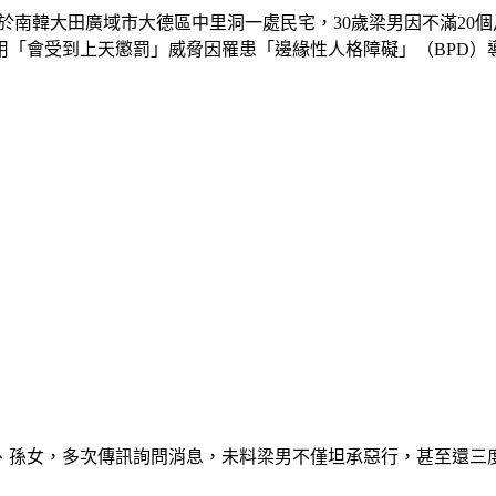
日，位於南韓大田廣域市大德區中里洞一處民宅，30歲梁男因不滿
「會受到上天懲罰」威脅因罹患「邊緣性人格障礙」（BPD）導
、孫女，多次傳訊詢問消息，未料梁男不僅坦承惡行，甚至還三