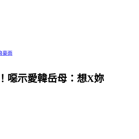
浪豪雨
！噁示愛韓岳母：想X妳