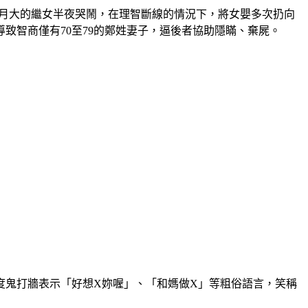
20個月大的繼女半夜哭鬧，在理智斷線的情況下，將女嬰多次扔向
致智商僅有70至79的鄭姓妻子，逼後者協助隱瞞、棄屍。
度鬼打牆表示「好想X妳喔」、「和媽做X」等粗俗語言，笑稱