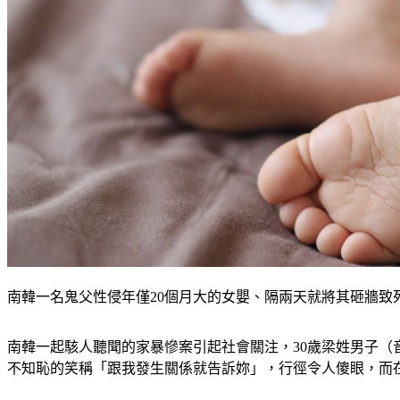
南韓一名鬼父性侵年僅20個月大的女嬰、隔兩天就將其砸牆致死。（示
南韓一起駭人聽聞的家暴慘案引起社會關注，30歲梁姓男子（
不知恥的笑稱「跟我發生關係就告訴妳」，行徑令人傻眼，而