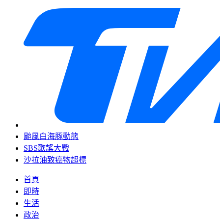
颱風白海豚動態
SBS歌謠大戰
沙拉油致癌物超標
首頁
即時
生活
政治