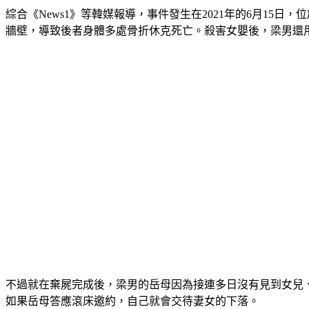
綜合《News1》等韓媒報導，事件發生在2021年的6月15
牆壁，導致後者身體多處骨折休克死亡。殺害女嬰後，梁男還用
不過就在棄屍完成後，梁男的岳母因為接連多日沒有見到女兒
如果岳母答應滾床邀約，自己就會交待妻女的下落。