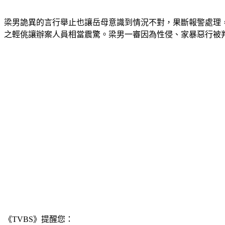
梁男詭異的言行舉止也讓岳母意識到情況不對，果斷報警處理
之輕佻讓辦案人員相當震驚。梁男一審因為性侵、家暴惡行被判
《TVBS》提醒您：