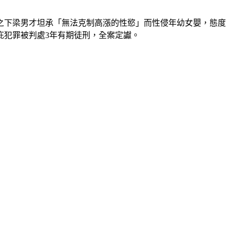
之下梁男才坦承「無法克制高漲的性慾」而性侵年幼女嬰，態度
庇犯罪被判處3年有期徒刑，全案定讞。