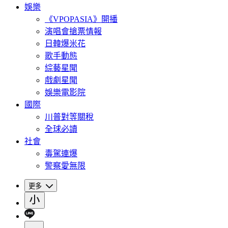
娛樂
《VPOPASIA》開播
演唱會搶票情報
日韓爆米花
歌手動態
綜藝星聞
戲劇星聞
娛樂電影院
國際
川普對等關稅
全球必讀
社會
毒駕連爆
警察愛無限
更多