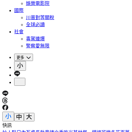
娛樂電影院
國際
川普對等關稅
全球必讀
社會
毒駕連爆
警察愛無限
更多
快訊