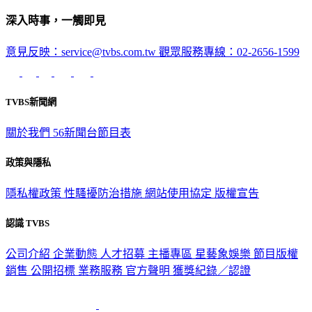
深入時事，一觸即見
意見反映：service@tvbs.com.tw
觀眾服務專線：02-2656-1599
TVBS新聞網
關於我們
56新聞台節目表
政策與隱私
隱私權政策
性騷擾防治措施
網站使用協定
版權宣告
認識 TVBS
公司介紹
企業動態
人才招募
主播專區
星藝象娛樂
節目版權
銷售
公開招標
業務服務
官方聲明
獲獎紀錄／認證