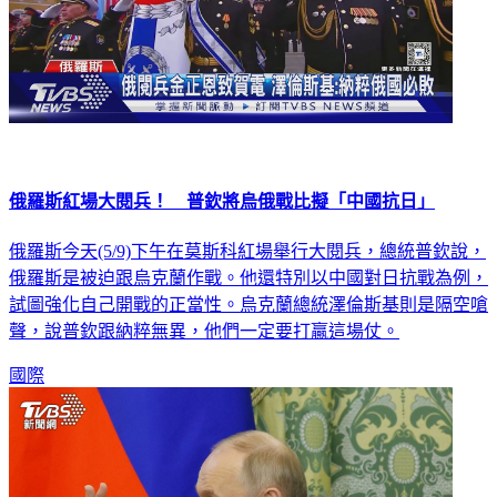
俄羅斯紅場大閱兵！ 普欽將烏俄戰比擬「中國抗日」
俄羅斯今天(5/9)下午在莫斯科紅場舉行大閱兵，總統普欽說，
俄羅斯是被迫跟烏克蘭作戰。他還特別以中國對日抗戰為例，
試圖強化自己開戰的正當性。烏克蘭總統澤倫斯基則是隔空嗆
聲，說普欽跟納粹無異，他們一定要打贏這場仗。
國際