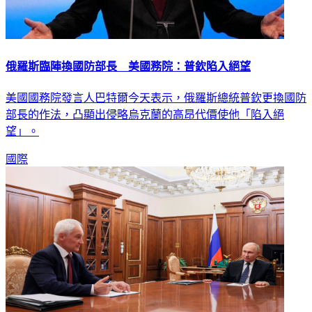
俄羅斯臨陣換國防部長 美國務院：普欽陷入絕望
美國國務院發言人巴特爾今天表示，俄羅斯總統普欽更換國防
部長的作法，凸顯出侵略烏克蘭的高昂代價使他「陷入絕
望」。
國際