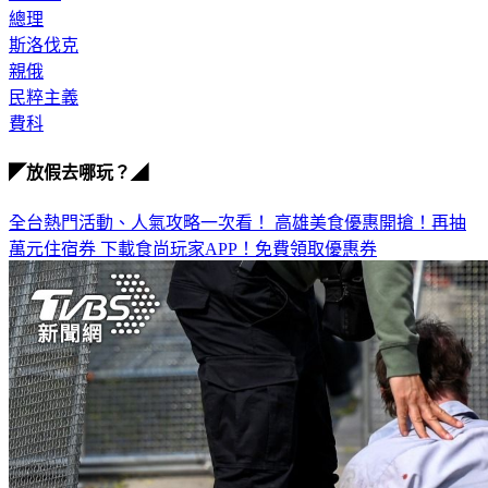
斯洛伐克
親俄
民粹主義
費科
◤放假去哪玩？◢
全台熱門活動、人氣攻略一次看！
高雄美食優惠開搶！再抽
萬元住宿券
下載食尚玩家APP！免費領取優惠券