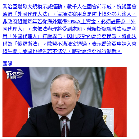
通過「外國代理人法」。這項法案用意是防止境外勢力滲入，
非政府組織每年若從海外獲得20%以上資金，必須註冊為「外
國代理人」，未依法辦理將受到處罰。俄羅斯總統普欽就是利
用「外國代理人」打壓異己，因此反對的喬治亞民眾，將此法
稱為「俄羅斯法」。歐盟不滿法案通過，表示喬治亞申請入會
恐生變；美國也警告若不修法，將對喬治亞進行制裁。
國際