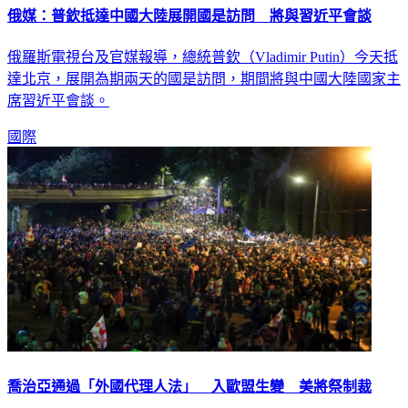
俄羅斯電視台及官媒報導，總統普欽（Vladimir Putin）今天抵
達北京，展開為期兩天的國是訪問，期間將與中國大陸國家主
席習近平會談。
國際
喬治亞通過「外國代理人法」 入歐盟生變 美將祭制裁
喬治亞爆發大規模示威運動，數千人在國會前示威，抗議國會