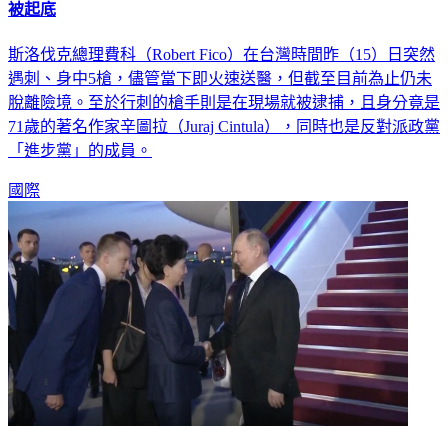
斯洛伐克總理費科（Robert Fico）在台灣時間昨（15）日突然
遇刺、身中5槍，儘管當下即火速送醫，但截至目前為止仍未
脫離險境。至於行刺的槍手則是在現場就被逮捕，且身分竟是
71歲的著名作家辛圖拉（Juraj Cintula），同時也是反對派政黨
「進步黨」的成員。
國際
俄媒：普欽抵達中國大陸展開國是訪問 將與習近平會談