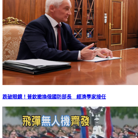
跌破眼鏡！普欽撤換俄國防部長 經濟學家接任