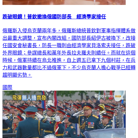
跌破眼鏡！普欽撤換俄國防部長 經濟學家接任
俄羅斯入侵烏克蘭兩年多，俄羅斯總統普欽對軍事指揮體系做
出最重大調整，宣布內閣改組，國防部長紹伊古被換下，改接
任國安會秘書長，防長一職則由經濟學家貝洛索夫接任，跌破
外界眼鏡；參謀總長和萬年外長拉夫羅夫則續任。而就在這個
時候，俄軍持續在烏北推進，自上週五已拿下九個村莊，在兵
力和武器數量都比不過俄軍下，不少烏克蘭人擔心戰爭已經轉
趨明顯劣勢。
國際