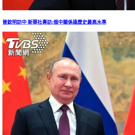
普欽明訪中 新華社專訪:俄中關係達歷史最高水準