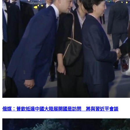
俄媒：普欽抵達中國大陸展開國是訪問 將與習近平會談