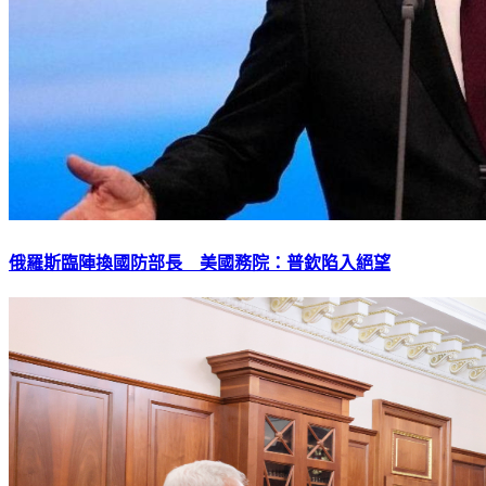
俄羅斯臨陣換國防部長 美國務院：普欽陷入絕望