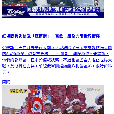
紅場閱兵秀核武「亞爾斯」 普欽：盡全力阻世界衝突
俄羅斯今天在紅場舉行大閱兵，現場除了展示拿來轟炸烏克蘭
的S-400飛彈，還有重要核武「亞爾斯」洲際飛彈。普欽說，
他們的部隊會一直處於備戰狀態，不過也會盡全力阻止世界大
戰。莫斯科在閱兵，前線俄軍則繼續轟炸札波羅熱，跟哈爾科
夫。
國際