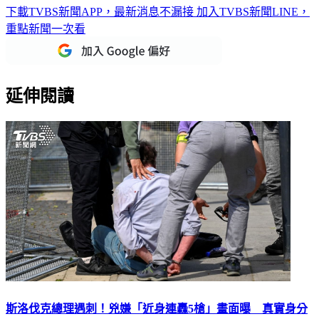
重點新聞一次看
延伸閱讀
斯洛伐克總理遇刺！兇嫌「近身連轟5槍」畫面曝 真實身分
被起底