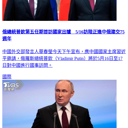
俄總統普欽第五任期首訪國家出爐 5/16訪陸正逢中俄建交75
週年
中國外交部發言人華春瑩今天下午宣布，應中國國家主席習近
平邀請，俄羅斯總統普欽（Vladimir Putin）將於5月16日至17
日對中國進行國事訪問。
國際