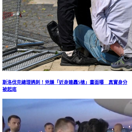
斯洛伐克總理遇刺！兇嫌「近身連轟5槍」畫面曝 真實身分
被起底