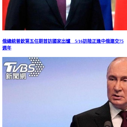
俄總統普欽第五任期首訪國家出爐 5/16訪陸正逢中俄建交75
週年