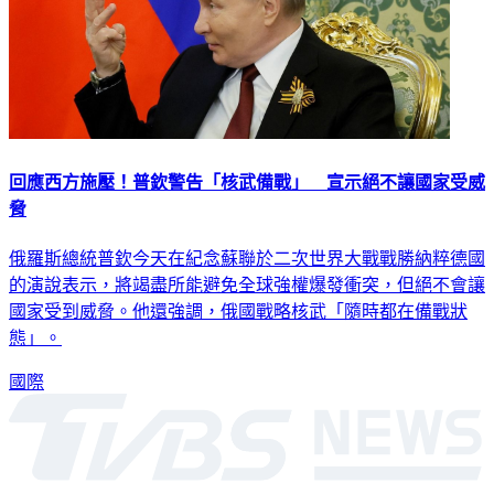
回應西方施壓！普欽警告「核武備戰」 宣示絕不讓國家受威
脅
俄羅斯總統普欽今天在紀念蘇聯於二次世界大戰戰勝納粹德國
的演說表示，將竭盡所能避免全球強權爆發衝突，但絕不會讓
國家受到威脅。他還強調，俄國戰略核武「隨時都在備戰狀
態」。
國際