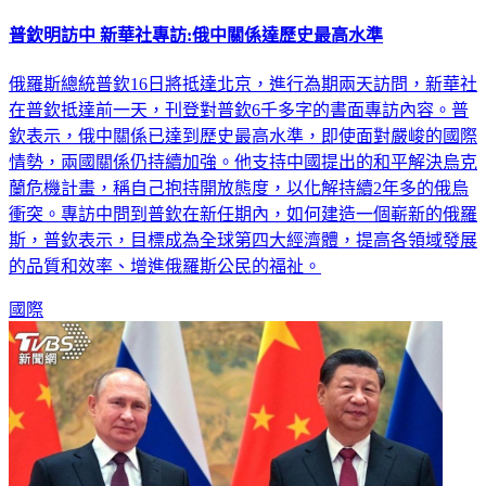
普欽明訪中 新華社專訪:俄中關係達歷史最高水準
俄羅斯總統普欽16日將抵達北京，進行為期兩天訪問，新華社
在普欽抵達前一天，刊登對普欽6千多字的書面專訪內容。普
欽表示，俄中關係已達到歷史最高水準，即使面對嚴峻的國際
情勢，兩國關係仍持續加強。他支持中國提出的和平解決烏克
蘭危機計畫，稱自己抱持開放態度，以化解持續2年多的俄烏
衝突。專訪中問到普欽在新任期內，如何建造一個嶄新的俄羅
斯，普欽表示，目標成為全球第四大經濟體，提高各領域發展
的品質和效率、增進俄羅斯公民的福祉。
國際