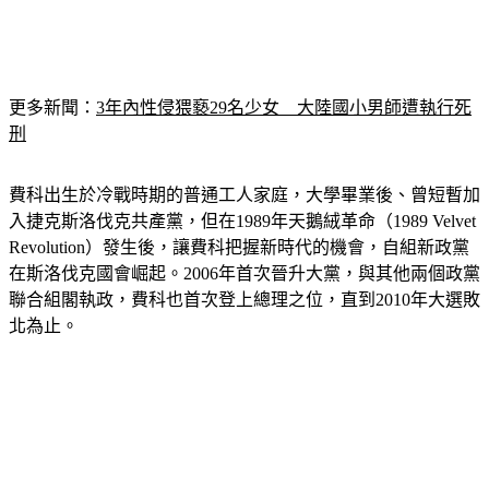
更多新聞：
3年內性侵猥褻29名少女　大陸國小男師遭執行死
刑
費科出生於冷戰時期的普通工人家庭，大學畢業後、曾短暫加
入捷克斯洛伐克共產黨，但在1989年天鵝絨革命（1989 Velvet 
Revolution）發生後，讓費科把握新時代的機會，自組新政黨
在斯洛伐克國會崛起。2006年首次晉升大黨，與其他兩個政黨
聯合組閣執政，費科也首次登上總理之位，直到2010年大選敗
北為止。