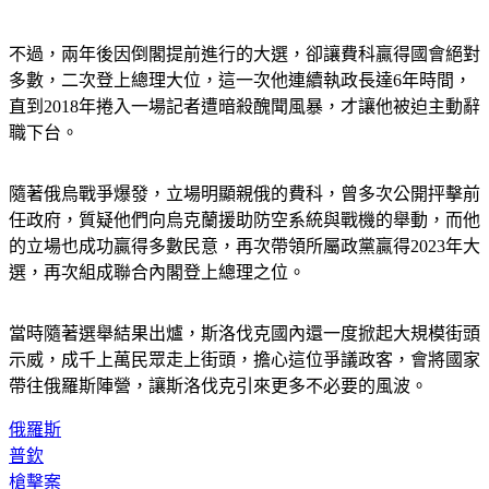
不過，兩年後因倒閣提前進行的大選，卻讓費科贏得國會絕對
多數，二次登上總理大位，這一次他連續執政長達6年時間，
直到2018年捲入一場記者遭暗殺醜聞風暴，才讓他被迫主動辭
職下台。
隨著俄烏戰爭爆發，立場明顯親俄的費科，曾多次公開抨擊前
任政府，質疑他們向烏克蘭援助防空系統與戰機的舉動，而他
的立場也成功贏得多數民意，再次帶領所屬政黨贏得2023年大
選，再次組成聯合內閣登上總理之位。
當時隨著選舉結果出爐，斯洛伐克國內還一度掀起大規模街頭
示威，成千上萬民眾走上街頭，擔心這位爭議政客，會將國家
帶往俄羅斯陣營，讓斯洛伐克引來更多不必要的風波。
俄羅斯
普欽
槍擊案
總理