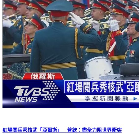
紅場閱兵秀核武「亞爾斯」 普欽：盡全力阻世界衝突
下載TVBS新聞APP，最新消息不漏接
加入TVBS新聞LINE，