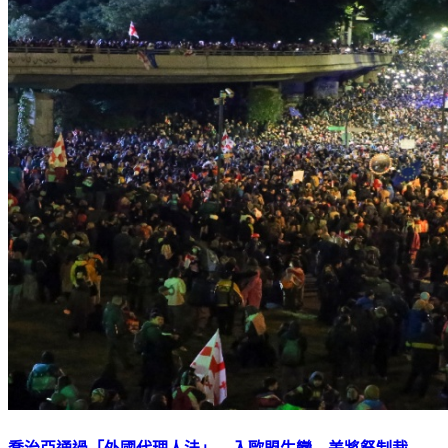
喬治亞通過「外國代理人法」 入歐盟生變 美將祭制裁