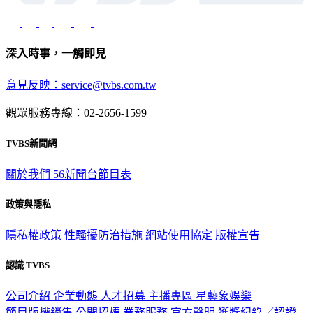
深入時事，一觸即見
意見反映：service@tvbs.com.tw
觀眾服務專線：02-2656-1599
TVBS新聞網
關於我們
56新聞台節目表
政策與隱私
隱私權政策
性騷擾防治措施
網站使用協定
版權宣告
認識 TVBS
公司介紹
企業動態
人才招募
主播專區
星藝象娛樂
節目版權銷售
公開招標
業務服務
官方聲明
獲獎紀錄／認證