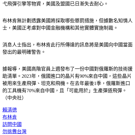
弋飛彈引擎等物資，美國及盟國已日漸失去耐心。
布林肯無計劃透露美國將採取哪些懲罰措施，但據數名知情人
士，美國正考慮對中國金融機構和其他實體實施制裁。
消息人士指出，布林肯此行所傳達的訊息將是美國向中國當面
發出的最明確警告。
據報導，美國高階官員上週發布了一份中國對俄羅斯的技術援
助清單。2023年，俄國進口的晶片有90%來自中國，這些晶片
被用來生產飛彈、坦克和飛機。在去年最後1季，俄羅斯進口
的工具機有70%來自中國，且「可能用於」生產彈道飛彈。
（中央社）
賴清德
布林肯
訪問中國
勿挑釁台灣