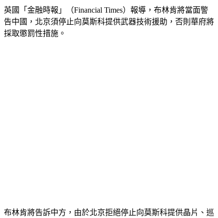
英國「金融時報」（Financial Times）報導，布林肯將當面警
告中國，北京須停止向莫斯科提供武器技術援助，否則華府將
採取懲罰性措施。
布林肯將告訴中方，由於北京拒絕停止向莫斯科提供晶片、巡