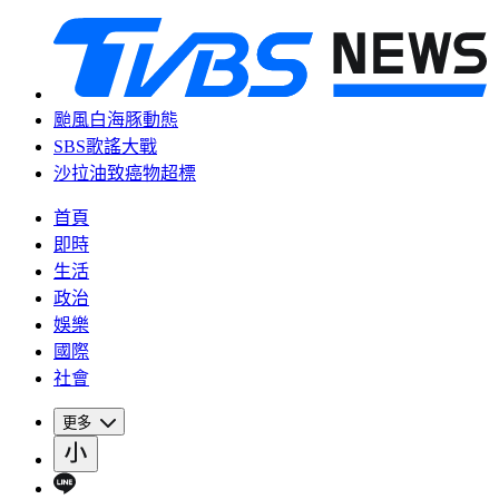
颱風白海豚動態
SBS歌謠大戰
沙拉油致癌物超標
首頁
即時
生活
政治
娛樂
國際
社會
更多