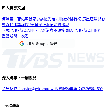
◤人氣夯文◢
何潤東、曹佑寧獨家專訪搶先看
8月緣分排行榜 這星座遇見心
靈夥伴
超準測字!這輩子正緣何時會出現
下載TVBS新聞APP，最新消息不漏接
加入TVBS新聞LINE，
重點新聞一次看
深入時事，一觸即見
意見反映：service@tvbs.com.tw
觀眾服務專線：02-2656-1599
TVBS新聞網