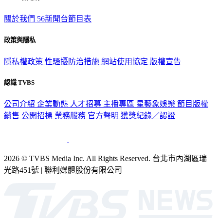
關於我們
56新聞台節目表
政策與隱私
隱私權政策
性騷擾防治措施
網站使用協定
版權宣告
認識 TVBS
公司介紹
企業動態
人才招募
主播專區
星藝象娛樂
節目版權
銷售
公開招標
業務服務
官方聲明
獲獎紀錄／認證
2026 © TVBS Media Inc. All Rights Reserved. 台北市內湖區瑞
光路451號 | 聯利媒體股份有限公司