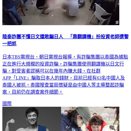
陸泰詐團不懂日文還敢騙日人 「靠翻譯機」扮投資老師遭警
一把抓
日本TBS電視台、朝日電視台報導，有詐騙集團以泰國為據點
正在進行大規模的投資詐騙，詐騙集團使用翻譯機以日文行
騙，對受害者謊稱可以在幾年內賺大錢，在社群
APP「LINE」騙取日本人的錢財，目前已經有63名中國人及
泰國人被抓，泰國搜查當局懷疑是由中國人等主導整起詐騙
案，目前仍在調查案件細節。
國際