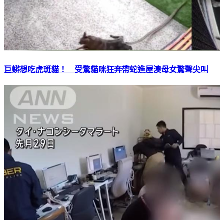
巨蟒想吃虎斑貓！ 受驚貓咪狂奔帶蛇進屋澳母女驚聲尖叫