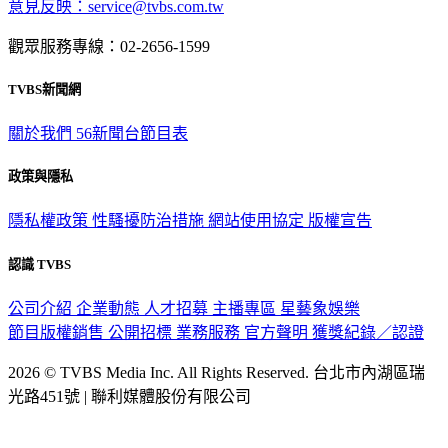
意見反映：service@tvbs.com.tw
觀眾服務專線：02-2656-1599
TVBS新聞網
關於我們
56新聞台節目表
政策與隱私
隱私權政策
性騷擾防治措施
網站使用協定
版權宣告
認識 TVBS
公司介紹
企業動態
人才招募
主播專區
星藝象娛樂
節目版權銷售
公開招標
業務服務
官方聲明
獲獎紀錄／認證
2026 © TVBS Media Inc. All Rights Reserved. 台北市內湖區瑞
光路451號 | 聯利媒體股份有限公司