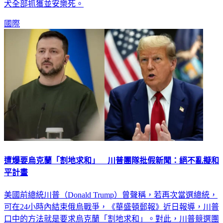
犬全部抓獲並安樂死。
國際
遭爆要烏克蘭「割地求和」 川普團隊批假新聞：絕不亂擬和
平計畫
美國前總統川普（Donald Trump）曾聲稱，若再次當選總統，
可在24小時內結束俄烏戰爭，《華盛頓郵報》近日報導，川普
口中的方法就是要求烏克蘭「割地求和」。對此，川普競選團