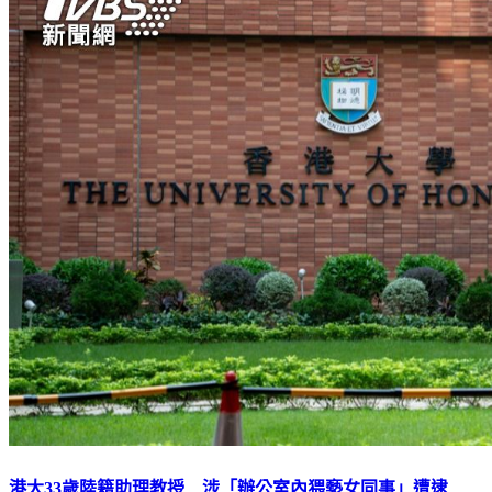
港大33歲陸籍助理教授 涉「辦公室內猥褻女同事」遭逮