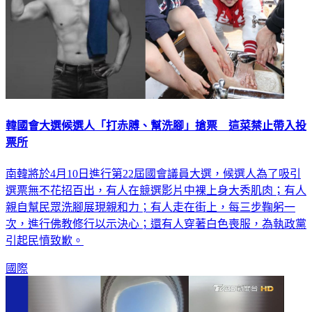
韓國會大選候選人「打赤膊、幫洗腳」搶票 這菜禁止帶入投
票所
南韓將於4月10日進行第22屆國會議員大選，候選人為了吸引
選票無不花招百出，有人在競選影片中裸上身大秀肌肉；有人
親自幫民眾洗腳展現親和力；有人走在街上，每三步鞠躬一
次，進行佛教修行以示決心；還有人穿著白色喪服，為執政黨
引起民憤致歉。
國際