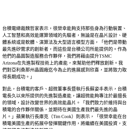
台積電總裁魏哲家表示，很榮幸能夠支持那些身為行動裝置、
人工智慧和高效能運算領域的先驅者，無論是在晶片設計、硬
體系統或是軟體、演算法及大型語言模型方面，「他們是帶動
最先進矽需求的創新者，而這些是台積公司所能提供的。作為
他們的晶圓製造服務合作夥伴，我們將藉由提升TSMC 
Arizona在先進製程技術上的產能，來幫助他們釋放創新。我
們對亞利桑那州晶圓廠迄今為止的進展感到欣喜，並將致力取
得長期成功。」
對此，台積電的客戶、超微董事長暨執行長蘇姿丰表示，台積
電長久以來所提供的先進製造產能，讓超微能夠專注於最擅長
的領域，設計改變世界的高效能晶片。「我們致力於維持與台
積電的合作夥伴關係，並期待在美國生產我們最先進的晶
片。」蘋果執行長庫克（Tim Cook）則表示，「很榮幸能在台
積電美國生產的拓展中發揮關鍵作用，將繼續在美國投資，支