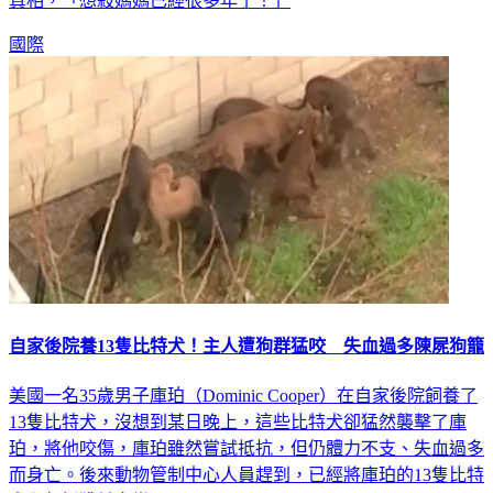
真相，「想殺媽媽已經很多年了！」
國際
自家後院養13隻比特犬！主人遭狗群猛咬 失血過多陳屍狗籠
美國一名35歲男子庫珀（Dominic Cooper）在自家後院飼養了
13隻比特犬，沒想到某日晚上，這些比特犬卻猛然襲擊了庫
珀，將他咬傷，庫珀雖然嘗試抵抗，但仍體力不支、失血過多
而身亡。後來動物管制中心人員趕到，已經將庫珀的13隻比特