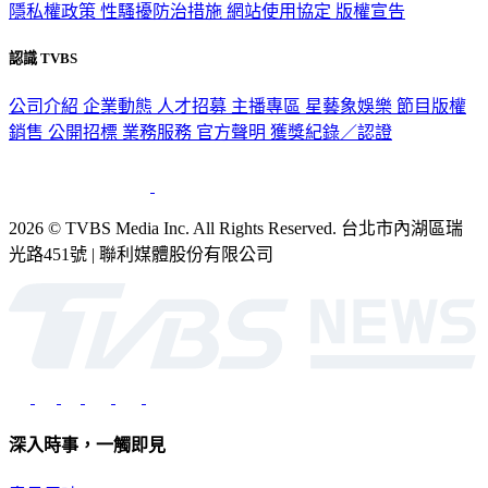
隱私權政策
性騷擾防治措施
網站使用協定
版權宣告
認識 TVBS
公司介紹
企業動態
人才招募
主播專區
星藝象娛樂
節目版權
銷售
公開招標
業務服務
官方聲明
獲獎紀錄／認證
2026 © TVBS Media Inc. All Rights Reserved. 台北市內湖區瑞
光路451號 | 聯利媒體股份有限公司
深入時事，一觸即見