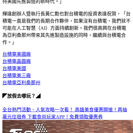
持美國先進製造的新時代。」
輝達創辦人暨執行長黃仁勳也對台積電的投資表達祝賀，「台
積電一直是我們的長期合作夥伴，如果沒有台積電，我們就不
可能在人工智慧（AI）方面持續創新。我們很高興在台積電
為亞利桑那州帶來其先進製造設施的同時，繼續與台積電合
作。」
台積電美國廠
台積電晶圓廠
台積電美國
台積電美三廠
台積電亞利桑那州
◤放假去哪玩？◢
全台熱門活動、人氣攻略一次看！
高雄美食優惠開搶！再抽
萬元住宿券
下載食尚玩家APP！免費領取優惠券