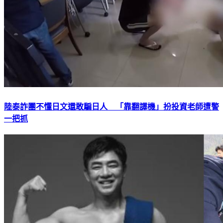
陸泰詐團不懂日文還敢騙日人 「靠翻譯機」扮投資老師遭警
一把抓