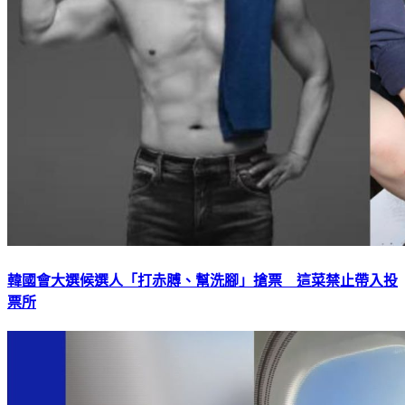
韓國會大選候選人「打赤膊、幫洗腳」搶票 這菜禁止帶入投
票所