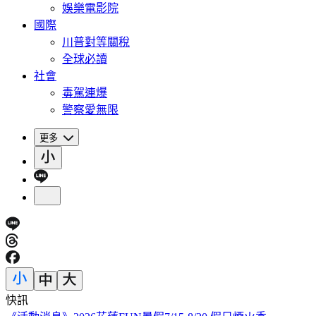
娛樂電影院
國際
川普對等關稅
全球必讀
社會
毒駕連爆
警察愛無限
更多
快訊