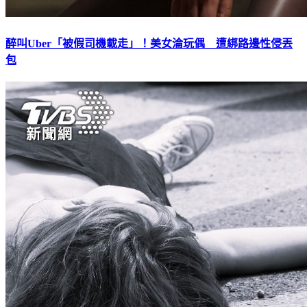
醉叫Uber「被假司機載走」！美女淪玩偶 遭綁路邊性侵丟
包