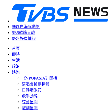
颱風白海豚動態
SBS歌謠大戰
優惠好康情報
首頁
即時
生活
政治
娛樂
《VPOPASIA》開播
演唱會搶票情報
日韓爆米花
歌手動態
綜藝星聞
戲劇星聞