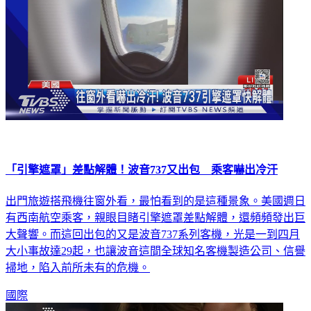
「引擎遮罩」差點解體！波音737又出包 乘客嚇出冷汗
出門旅遊搭飛機往窗外看，最怕看到的是這種景象。美國週日
有西南航空乘客，親眼目睹引擎遮罩差點解體，還頻頻發出巨
大聲響。而這回出包的又是波音737系列客機，光是一到四月
大小事故達29起，也讓波音這間全球知名客機製造公司、信譽
掃地，陷入前所未有的危機。
國際