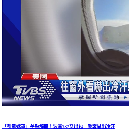
「引擎遮罩」差點解體！波音737又出包 乘客嚇出冷汗