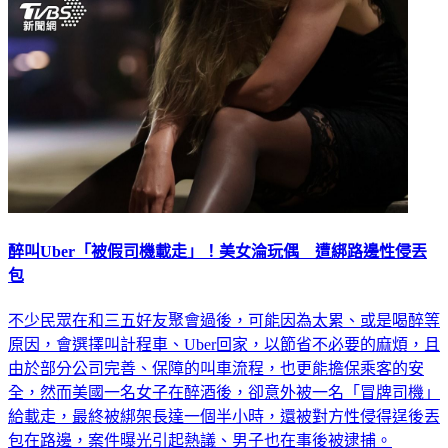
醉叫Uber「被假司機載走」！美女淪玩偶 遭綁路邊性侵丟
包
不少民眾在和三五好友聚會過後，可能因為太累、或是喝醉等
原因，會選擇叫計程車、Uber回家，以節省不必要的麻煩，且
由於部分公司完善、保障的叫車流程，也更能擔保乘客的安
全，然而美國一名女子在醉酒後，卻意外被一名「冒牌司機」
給載走，最終被綁架長達一個半小時，還被對方性侵得逞後丟
包在路邊，案件曝光引起熱議、男子也在事後被逮捕。