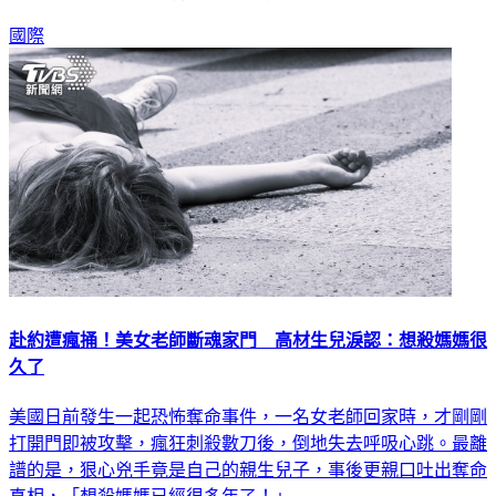
國際
赴約遭瘋捅！美女老師斷魂家門 高材生兒淚認：想殺媽媽很
久了
美國日前發生一起恐怖奪命事件，一名女老師回家時，才剛剛
打開門即被攻擊，瘋狂刺殺數刀後，倒地失去呼吸心跳。最離
譜的是，狠心兇手竟是自己的親生兒子，事後更親口吐出奪命