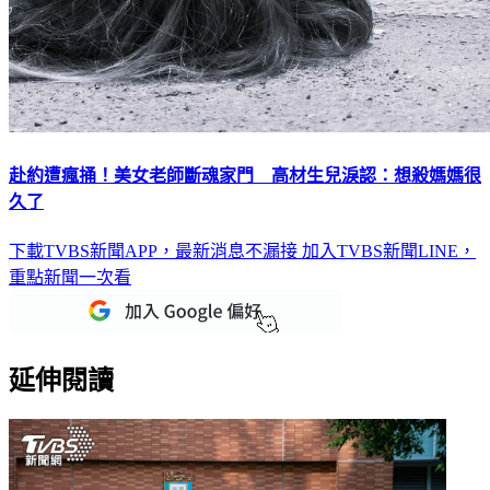
赴約遭瘋捅！美女老師斷魂家門 高材生兒淚認：想殺媽媽很
久了
下載TVBS新聞APP，最新消息不漏接
加入TVBS新聞LINE，
重點新聞一次看
延伸閱讀