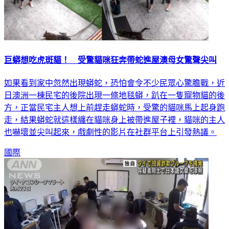
巨蟒想吃虎斑貓！ 受驚貓咪狂奔帶蛇進屋澳母女驚聲尖叫
如果看到家中忽然出現蟒蛇，恐怕會令不少民眾心驚膽戰，近
日澳洲一棟民宅的後院出現一條地毯蟒，趴在一隻寵物貓的後
方，正當民宅主人想上前趕走蟒蛇時，受驚的貓咪馬上起身跑
走，結果蟒蛇就這樣纏在貓咪身上被帶進屋子裡，貓咪的主人
也嚇壞並尖叫起來，戲劇性的影片在社群平台上引發熱議。
國際