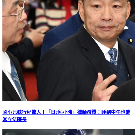
國小兄妹行程驚人！「日睡6小時」律師酸爆：睡到中午也能
當立法院長