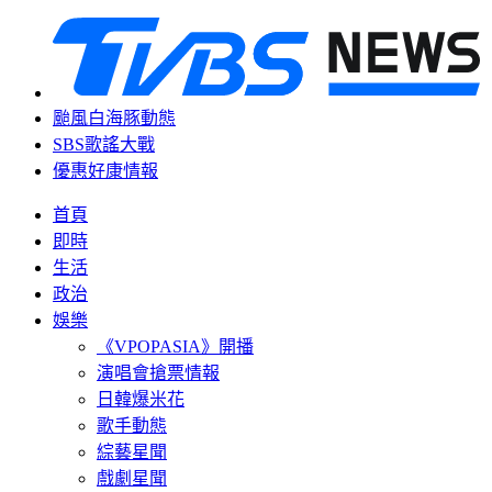
颱風白海豚動態
SBS歌謠大戰
優惠好康情報
首頁
即時
生活
政治
娛樂
《VPOPASIA》開播
演唱會搶票情報
日韓爆米花
歌手動態
綜藝星聞
戲劇星聞