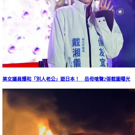
美女議員爆和「別人老公」遊日本！ 岳母嗆聲2張截圖曝光