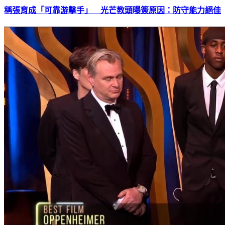
稱張育成「可靠游擊手」 光芒教頭曝簽原因：防守能力絕佳