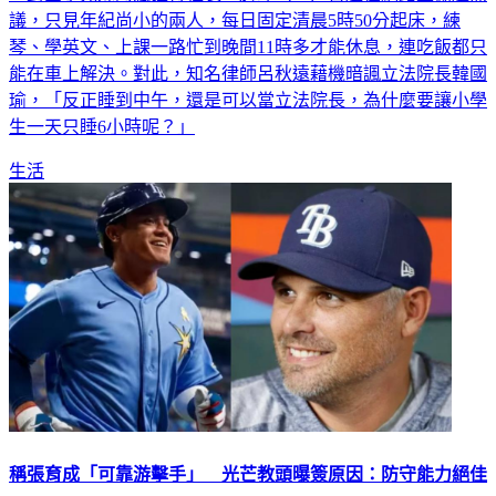
議，只見年紀尚小的兩人，每日固定清晨5時50分起床，練
琴、學英文、上課一路忙到晚間11時多才能休息，連吃飯都只
能在車上解決。對此，知名律師呂秋遠藉機暗諷立法院長韓國
瑜，「反正睡到中午，還是可以當立法院長，為什麼要讓小學
生一天只睡6小時呢？」
生活
稱張育成「可靠游擊手」 光芒教頭曝簽原因：防守能力絕佳