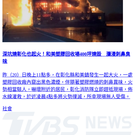
深坑燒彰化也起火！和美塑膠回收場400坪燒毀 瀰漫刺鼻臭
味
昨（20）日晚上11點多，在彰化縣和美鎮發生一起大火，一處
塑膠回收廠內竄出黑色濃煙，伴隨著塑膠燃燒的刺鼻異味，火
勢相當駭人，嚇壞附近的居民，彰化消防隊立即趕抵現場，佈
水線灌救，於近凌晨4點多將火勢撲滅，所幸現場無人受傷。
社會