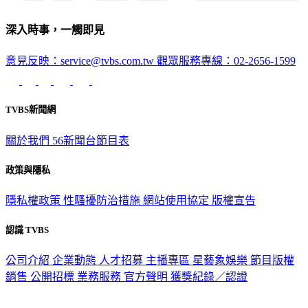
深入時事，一觸即見
意見反映：service@tvbs.com.tw
觀眾服務專線：02-2656-1599
TVBS新聞網
關於我們
56新聞台節目表
政策與隱私
隱私權政策
性騷擾防治措施
網站使用協定
版權宣告
認識 TVBS
公司介紹
企業動態
人才招募
主播專區
星藝象娛樂
節目版權
銷售
公開招標
業務服務
官方聲明
獲獎紀錄／認證