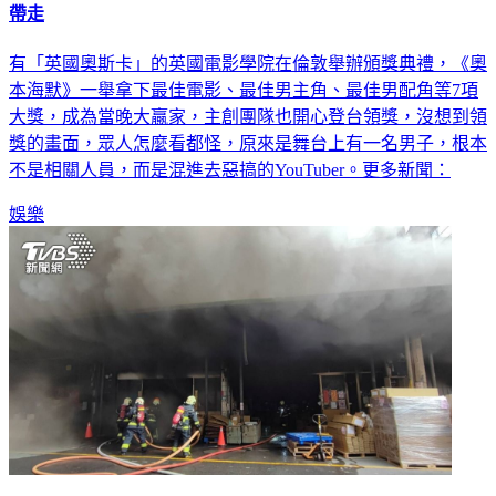
帶走
有「英國奧斯卡」的英國電影學院在倫敦舉辦頒獎典禮，《奧
本海默》一舉拿下最佳電影、最佳男主角、最佳男配角等7項
大獎，成為當晚大贏家，主創團隊也開心登台領獎，沒想到領
獎的畫面，眾人怎麼看都怪，原來是舞台上有一名男子，根本
不是相關人員，而是混進去惡搞的YouTuber。更多新聞：
娛樂