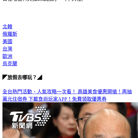
北韓
俄羅斯
美國
台灣
歐洲
烏克蘭
◤放假去哪玩？◢
全台熱門活動、人氣攻略一次看！
高雄美食優惠開搶！再抽
萬元住宿券
下載食尚玩家APP！免費領取優惠券