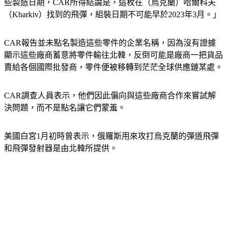
些製造日期，CAR所得結論是，這枚在（烏克蘭）哈爾科夫
（Kharkiv）找到的飛彈，組裝日期不可能早於2023年3月。」
CAR報告並未點名製造這些零件的企業名稱，因為沒有證據
顯示這些廠商蓄意將零件輸往北韓，反倒可能是廠商一把貨品
賣給各個國際批發商，零件便被移轉到茫茫全球供應鏈某處。
CAR調查人員表示，他們因此偏向與這些廠商合作來嘗試解
決問題，而不是點名讓它們蒙羞。
美國白宮1月初時曾表示，俄羅斯用來攻打烏克蘭的彈道飛彈
和飛彈發射器是由北韓所提供。