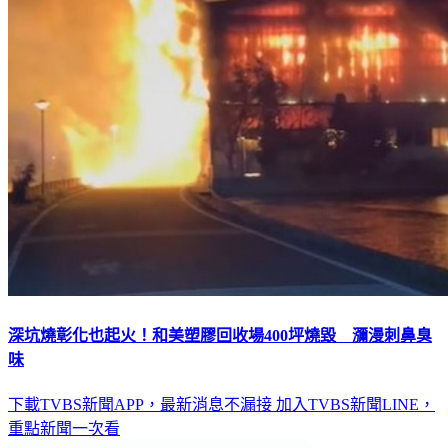
深坑燒彰化也起火！和美塑膠回收場400坪燒毀 瀰漫刺鼻臭
味
下載TVBS新聞APP，最新消息不漏接
加入TVBS新聞LINE，
重點新聞一次看