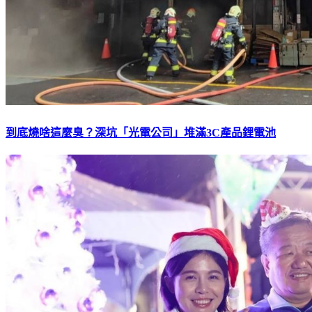
到底燒啥這麼臭？深坑「光電公司」堆滿3C產品鋰電池