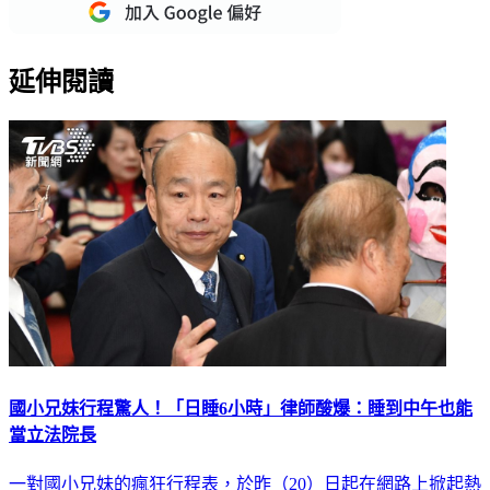
延伸閱讀
國小兄妹行程驚人！「日睡6小時」律師酸爆：睡到中午也能
當立法院長
一對國小兄妹的瘋狂行程表，於昨（20）日起在網路上掀起熱