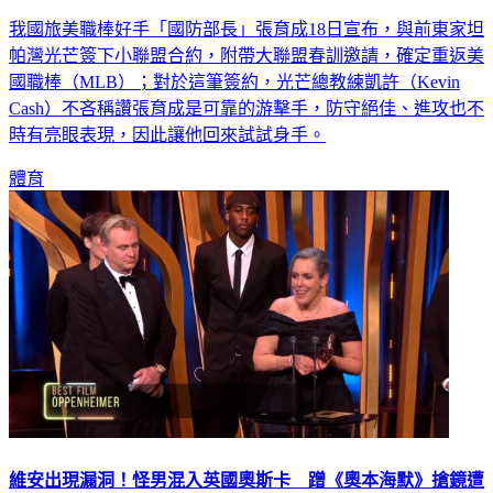
我國旅美職棒好手「國防部長」張育成18日宣布，與前東家坦
帕灣光芒簽下小聯盟合約，附帶大聯盟春訓邀請，確定重返美
國職棒（MLB）；對於這筆簽約，光芒總教練凱許（Kevin
Cash）不吝稱讚張育成是可靠的游擊手，防守絕佳、進攻也不
時有亮眼表現，因此讓他回來試試身手。
體育
維安出現漏洞！怪男混入英國奧斯卡 蹭《奧本海默》搶鏡遭