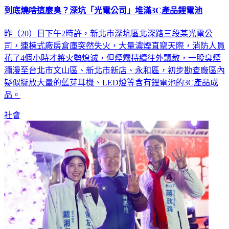
到底燒啥這麼臭？深坑「光電公司」堆滿3C產品鋰電池
昨（20）日下午2時許，新北市深坑區北深路三段某光電公
司，連棟式廠房倉庫突然失火，大量濃煙直竄天際，消防人員
花了4個小時才將火勢熄滅，但煙霧持續往外飄散，一股臭煙
瀰漫至台北市文山區、新北市新店、永和區，初步勘查廠區內
疑似擺放大量的藍芽耳機、LED燈等含有鋰電池的3C產品成
品。
社會