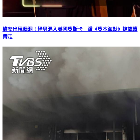
維安出現漏洞！怪男混入英國奧斯卡 蹭《奧本海默》搶鏡遭
帶走