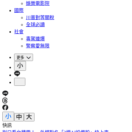
娛樂電影院
國際
川普對等關稅
全球必讀
社會
毒駕連爆
警察愛無限
更多
快訊