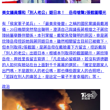
美女議員爆和「別人老公」遊日本！ 岳母嗆聲2張截圖曝光
有「侯家軍子弟兵」、「最美背後靈」之稱的國民黨議員戴湘
儀，20日晚間突然發出聲明，澄清自己與議長蔣根煌之子蔣欣
璋純屬舉夥伴關係。本刊掌握，戴緊急發聲明的原因，竟是蔣
欣璋岳母控訴她與蔣同遊日本，雖然相關留言目前已被撤下，
但本刊取得2張截圖，是蔣岳母在戴臉書下方留言，控訴戴與
「別人的老公」出遊日本。根據本刊取得的截圖顯示，蔣欣璋
岳母、周姓里長留言寫道：「凡走過必留痕跡，若沒有道德觀
的人如何有臉站在台上面對千千萬萬的選民」「確定是跟家人
出門嗎，不是跟別人的老公嗎，那也傳些跟家人的合照吧」
「若踩在別人的痛苦上，是註定一輩子不會幸福的」等。
政治