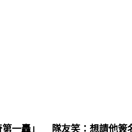
奇第一轟」 隊友笑：想請他簽