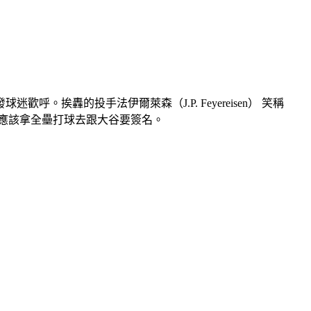
挨轟的投手法伊爾萊森（J.P. Feyereisen） 笑稱
說，應該拿全壘打球去跟大谷要簽名。