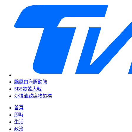
颱風白海豚動態
SBS歌謠大戰
沙拉油致癌物超標
首頁
即時
生活
政治