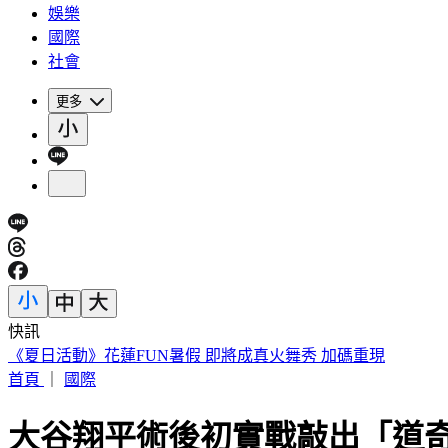
娛樂
國際
社會
更多
快訊
《夏日活動》花蓮FUN暑假 即將成真火舞秀 加碼重現
首頁
｜
國際
大谷翔平術後初實戰敲出「道