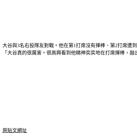
大谷與3名右投隊友對戰。他在第1打席沒有揮棒、第2打席遭到三振
「大谷真的很厲害。很高興看到他精神奕奕地在打席揮棒，敲出全壘
原貼文網址