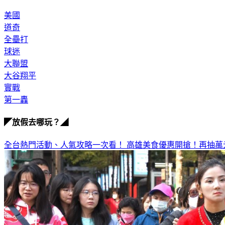
美國
道奇
全壘打
球迷
大聯盟
大谷翔平
實戰
第一轟
◤放假去哪玩？◢
全台熱門活動、人氣攻略一次看！
高雄美食優惠開搶！再抽萬