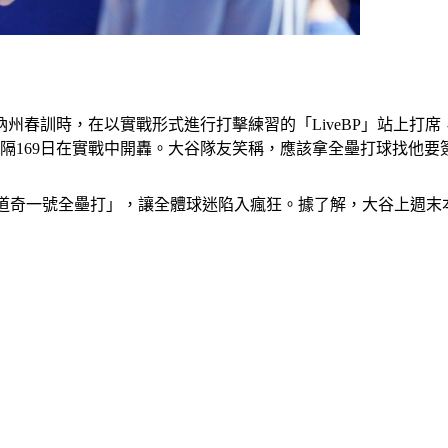
納州春訓時，在以實戰形式進行打擊練習的「LiveBP」站上打
時隔169日在實戰中開轟。大谷隊友笑稱，應該拿全壘打球找他要
「道奇一號全壘打」，讓全體球迷陷入瘋狂。據了解，大谷上週末