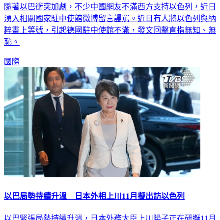
隨著以巴衝突加劇，不少中國網友不滿西方支持以色列，近日
湧入相關國家駐中使館微博留言謾罵。近日有人將以色列與納
粹畫上等號，引起德國駐中使館不滿，發文回擊直指無知、無
恥。
國際
以巴局勢持續升溫 日本外相上川11月擬出訪以色列
以巴緊張局勢持續升溫，日本外務大臣上川陽子正在研擬11月