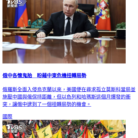
俄中各懷鬼胎 盼藉中東危機扭轉局勢
俄羅斯全面入侵烏克蘭以來，美國便在尋求孤立莫斯科當局並
施壓中國與俄保持距離，但以色列和哈瑪斯這個月爆發的衝
突，讓俄中逮到了一個扭轉局勢的機會。
國際