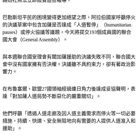
路透社無法立即證實這些報導。
巴勒斯坦平民的困境變得更加絕望之際，阿拉伯國家呼籲停火
的決議草案中包含加薩是否達成「人道暫停」（humanitarian 
pauses）或停火協議等議題，今天將提交193個成員國的聯合
國大會（General Assembly）。
與本週聯合國安理會有關加薩援助的決議失敗不同，聯合國大
會中沒有國家擁有否決權。決議雖不具約束力，卻有著政治影
響力。
在布魯塞爾，歐盟27國領袖經過連日角力後達成妥協聲明，表
達「對加薩人道局勢不斷惡化的嚴重關切」。
他們呼籲「透過人道走廊及因人道主義需求而停火等一切必要
措施，持續、快速、安全無阻地向有需要的人提供人道准入和
援助」。