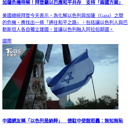
加薩危機待解！拜登籲以巴應和平共存 支持「兩國方案」
美國總統拜登今天表示，為化解以色列與加薩（Gaza）之間
的危機，應找出一條「通往和平之路」，包括讓以色列人與巴
勒斯坦人各自獨立建國，並讓以色列融入阿拉伯鄰國。
國際
中國網友稱「以色列是納粹」 德駐中使館怒轟：無知無恥