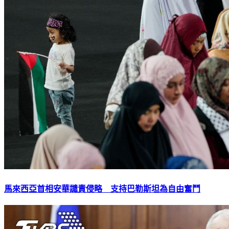
馬來西亞首相安華譴責侵略 支持巴勒斯坦為自由奮鬥