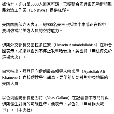
據估計，逾61萬3000人無家可歸，已獲聯合國近東巴勒斯坦難
民救濟工作署（UNRWA）提供庇護。
美國國防部昨天表示，約900名美軍已抵達中東或正在途中，
要增強當地美方人員的空防能力。
伊朗外交部長艾密拉多拉安（Hossein Amirabdollahian）在聯合
國表示，如果以色列不停止攻擊哈瑪斯，美國將「無法倖免於
這場大火」。
白宮指出，拜登已向伊朗最高領導人哈米尼（Ayatollah Ali 
Khamenei）直接傳達警告訊息，要伊朗切勿針對中東地區的
美國人員。
以色列國防部長葛朗特（Yoav Gallant）在記者會中被問到與
伊朗發生對抗的可能性時，他表示，以色列「無意擴大戰
爭」。（中央社）