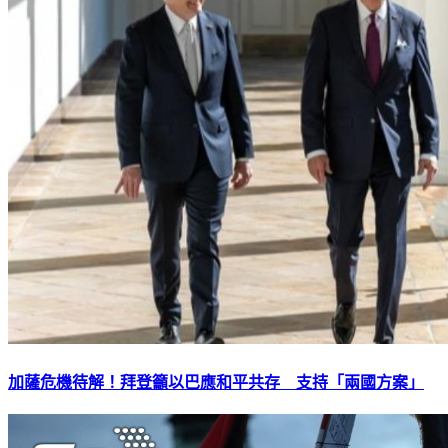
加薩危機待解！拜登籲以巴應和平共存 支持「兩國方案」