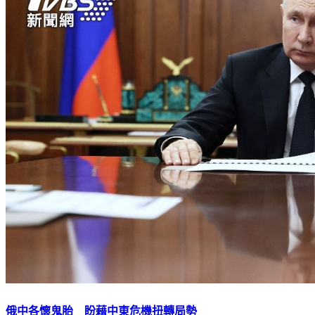
俄中各懷鬼胎 盼藉中東危機扭轉局勢