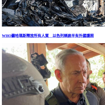
WHO籲哈瑪斯釋放所有人質 以色列稱逾半有外國護照