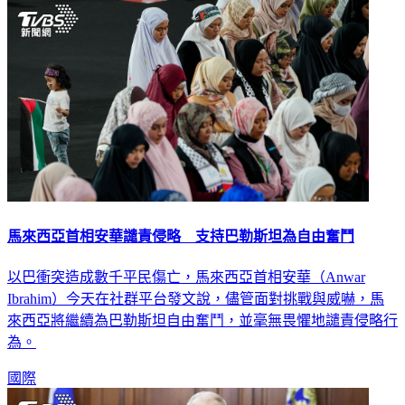
馬來西亞首相安華譴責侵略 支持巴勒斯坦為自由奮鬥
以巴衝突造成數千平民傷亡，馬來西亞首相安華（Anwar
Ibrahim）今天在社群平台發文說，儘管面對挑戰與威嚇，馬
來西亞將繼續為巴勒斯坦自由奮鬥，並毫無畏懼地譴責侵略行
為。
國際