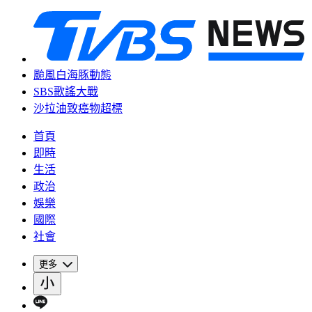
颱風白海豚動態
SBS歌謠大戰
沙拉油致癌物超標
首頁
即時
生活
政治
娛樂
國際
社會
更多