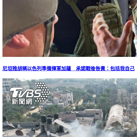
尼坦雅胡稱以色列準備揮軍加薩 承諾戰後咎責：包括我自己