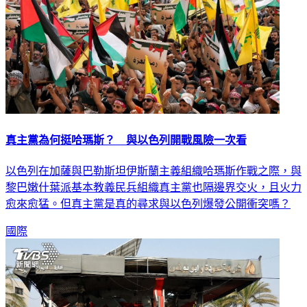
真主黨為何挺哈瑪斯？ 與以色列開戰風險一次看
以色列在加薩與巴勒斯坦伊斯蘭主義組織哈瑪斯作戰之際，與
黎巴嫩什葉派基本教義民兵組織真主黨也隔邊界交火，且火力
愈來愈猛。但真主黨是真的尋求與以色列爆發公開衝突嗎？
國際