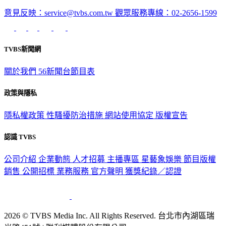
意見反映：service@tvbs.com.tw
觀眾服務專線：02-2656-1599
TVBS新聞網
關於我們
56新聞台節目表
政策與隱私
隱私權政策
性騷擾防治措施
網站使用協定
版權宣告
認識 TVBS
公司介紹
企業動態
人才招募
主播專區
星藝象娛樂
節目版權
銷售
公開招標
業務服務
官方聲明
獲獎紀錄／認證
2026 © TVBS Media Inc. All Rights Reserved. 台北市內湖區瑞