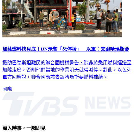
加薩燃料快見底！UN示警「恐停援」 以軍：去跟哈瑪斯要
援助巴勒斯坦難民的聯合國機構警告，除非將急用燃料運送至
加薩走廊，否則他們當地的作業明天就得喊停。對此，以色列
軍方回應說，聯合國應該去跟哈瑪斯要燃料補給。
國際
深入時事，一觸即見