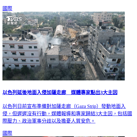
國際
以色列延後地面入侵加薩走廊 媒體專家點出3大主因
以色列日前宣布準備對加薩走廊（Gaza Strip）發動地面入
侵，但遲遲沒有行動，媒體報導和專家歸結3大主因，包括國
際壓力、政治軍事分歧以及擔憂人質安危。
國際