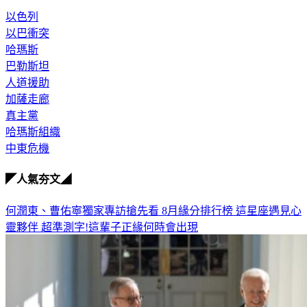
以色列
以巴衝突
哈瑪斯
巴勒斯坦
人道援助
加薩走廊
真主黨
哈瑪斯組織
中東危機
◤人氣夯文◢
何潤東、曹佑寧獨家專訪搶先看
8月緣分排行榜 這星座遇見心
靈夥伴
超準測字!這輩子正緣何時會出現