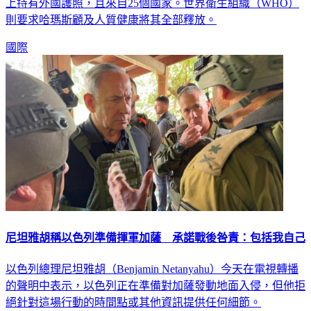
上持有外國護照，且來自25個國家。世界衛生組織（WHO）
則要求哈瑪斯顧及人質健康將其全部釋放。
國際
尼坦雅胡稱以色列準備揮軍加薩 承諾戰後咎責：包括我自己
以色列總理尼坦雅胡（Benjamin Netanyahu）今天在電視轉播
的聲明中表示，以色列正在準備對加薩發動地面入侵，但他拒
絕針對這場行動的時間點或其他資訊提供任何細節。