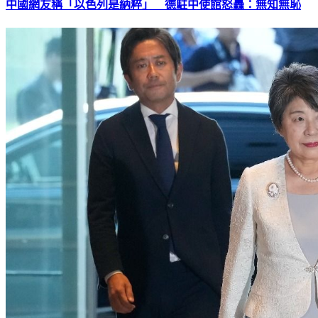
中國網友稱「以色列是納粹」 德駐中使館怒轟：無知無恥