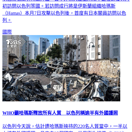
初訪問以色列等國。若訪問成行將是伊斯蘭組織哈瑪斯
（Hamas）本月7日攻擊以色列後，首度有日本閣員訪問以色
列。
國際
WHO籲哈瑪斯釋放所有人質 以色列稱逾半有外國護照
以色列今天說，估計遭哈瑪斯挾持的220名人質當中，一半以