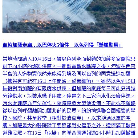
血染加薩走廊…以巴停火5條件 以色列得「懸崖勒馬」
當地時間踏入10月16日，被以色列全面封鎖的加薩多家醫院只
剩下24小時的燃料供應。一週斷電斷水斷糧之後，滯留在西奈
半島的人道物資依然未能得到埃及同以色列的同意送進加薩
（據報有可能在16日上午開通，誓無細節）。雖然以色列15日
恢復對南加薩的有限度水供應，但加薩的家庭每日可能只得幾
分鐘供水，瓶裝水幾乎用盡，停電之下三家海水化淡廠停運，
污水處理廠亦無法運作，隨時爆發大型傳染病。不能或不願聽
從以色列呼籲離開加薩北部的民眾，紛紛擠進聯合國經營的學
校、醫院，甚至教堂（相對於清真寺），以求避過以軍的空
襲。加薩最大的醫院除了要照顧戰火傷患之外，還擠滿了數萬
避難民眾。在13日「似疑」向聯合國通報過24小時北加薩撤離