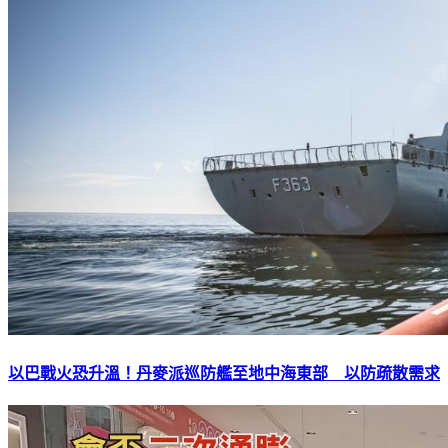
以巴戰火恐升溫！丹麥派巡防艦至地中海東部 以防疏散需求