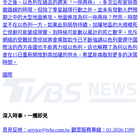
令之後，以色列在過去的週末「一拖再拖」，多次公布安排南
撤路線的時限，但除了零星越境行動之外，並未有發動人們預
期之中的大型地面進攻。地面進攻為何一拖再拖？然而，時間
並不在以色列一方，如果此刻局勢持續，加薩地區的大規模死
亡慘劇可能變成現實，到時候可能數以萬計的死亡數字，充斥
網絡的受難民眾慘狀將會導致如今已不斷強調以色列要遵守國
際法的西方各國也不能再力挺以色列。這也解釋了為何以色列
會在15日重新開放對南加薩的供水，希望能換取到更多的決策
時間。
國際
深入時事，一觸即見
意見反映：service@tvbs.com.tw
觀眾服務專線：02-2656-1599