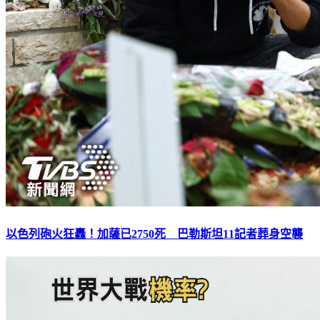
以色列砲火狂轟！加薩已2750死 巴勒斯坦11記者葬身空襲