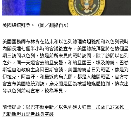
美國總統拜登。（圖／翻攝自X）
美國國務卿布林肯在結束和以色列總理納坦雅胡和以色列戰時
內閣長達七個半小時的會議後宣布，美國總統拜登將在這個星
期三訪問以色列，這是前所未見的戰時訪問。除了訪問以色列
之外，同一天還會去約旦安曼，和約旦國王、埃及總統、巴勒
斯坦自治政府主席阿巴斯會談。美國總統昔日到戰區，像是到
伊拉克、阿富汗、和最近的烏克蘭，都是人離開戰區，官方才
會宣布美國總統到訪，烏克蘭是因為被當地媒體拍到，這次出
發以色列前就宣布，較為罕見。
前情提要：
以巴不斷更新／以色列砲火狂轟　加薩已2750死　
巴勒斯坦11記者葬身空襲