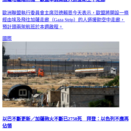
歐洲聯盟執行委員會主席范德賴恩今天表示，歐盟將開設一條
經由埃及飛往加薩走廊（Gaza Strip）的人道援助空中走廊，
預計頭兩架航班於本週啟程。
國際
以巴不斷更新／加薩砲火不斷已2750死 拜登：以色列不應再
佔領