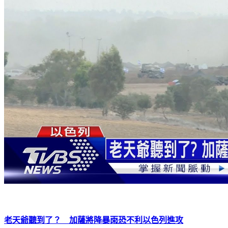
老天爺聽到了？ 加薩將降暴雨恐不利以色列進攻