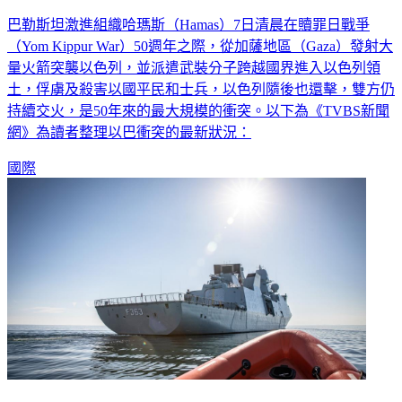
巴勒斯坦激進組織哈瑪斯（Hamas）7日清晨在贖罪日戰爭
（Yom Kippur War）50週年之際，從加薩地區（Gaza）發射大
量火箭突襲以色列，並派遣武裝分子跨越國界進入以色列領
土，俘虜及殺害以國平民和士兵，以色列隨後也還擊，雙方仍
持續交火，是50年來的最大規模的衝突。以下為《TVBS新聞
網》為讀者整理以巴衝突的最新狀況：
國際