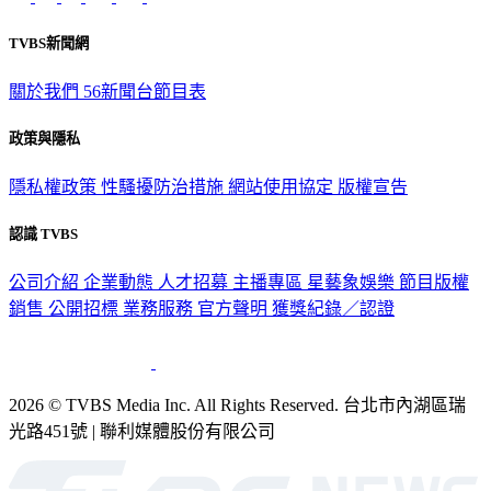
TVBS新聞網
關於我們
56新聞台節目表
政策與隱私
隱私權政策
性騷擾防治措施
網站使用協定
版權宣告
認識 TVBS
公司介紹
企業動態
人才招募
主播專區
星藝象娛樂
節目版權
銷售
公開招標
業務服務
官方聲明
獲獎紀錄／認證
2026 © TVBS Media Inc. All Rights Reserved. 台北市內湖區瑞
光路451號 | 聯利媒體股份有限公司