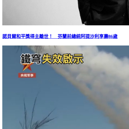
諾貝爾和平獎得主離世！ 芬蘭前總統阿提沙利享壽86歲