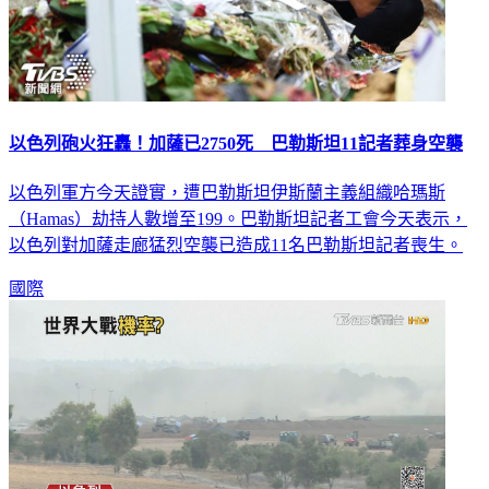
以色列砲火狂轟！加薩已2750死 巴勒斯坦11記者葬身空襲
以色列軍方今天證實，遭巴勒斯坦伊斯蘭主義組織哈瑪斯
（Hamas）劫持人數增至199。巴勒斯坦記者工會今天表示，
以色列對加薩走廊猛烈空襲已造成11名巴勒斯坦記者喪生。
國際