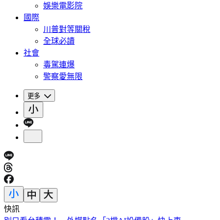
娛樂電影院
國際
川普對等關稅
全球必讀
社會
毒駕連爆
警察愛無限
更多
快訊