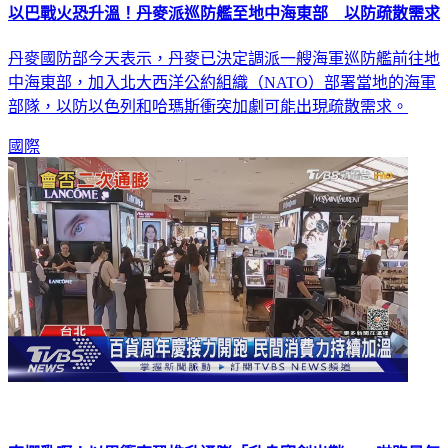
以巴戰火恐升溫！丹麥派巡防艦至地中海東部 以防疏散需求
丹麥國防部今天表示，丹麥已決定調派一艘海軍巡防艦前往地
中海東部，加入北大西洋公約組織（NATO）部署當地的海軍
部隊，以防以色列和哈瑪斯衝突加劇可能出現疏散需求。
國際