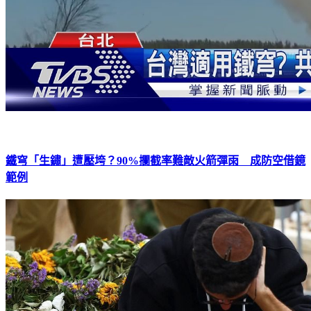
鐵穹「生鏽」遭壓垮？90%攔截率難敵火箭彈雨 成防空借鏡
範例