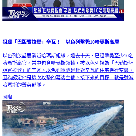
狙殺「巴版賓拉登」辛瓦！ 以色列擊斃10哈瑪斯高層
以色列放話要消滅哈瑪斯組織，過去十天，已經擊斃至少10名
哈瑪斯高官，當中包含哈瑪斯領袖，被以色列視為「巴勒斯坦
版賓拉登」的辛瓦。以色列軍隊是針對辛瓦的住宅進行空襲，
因為認定他是這次攻擊的幕後主使。接下來的目標，就是殲滅
哈瑪斯的菁英部隊。
國際