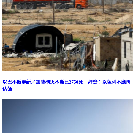
以巴不斷更新／加薩砲火不斷已2750死 拜登：以色列不應再
佔領