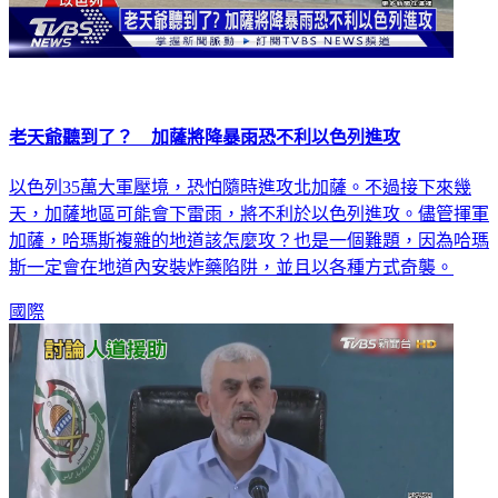
老天爺聽到了？ 加薩將降暴雨恐不利以色列進攻
以色列35萬大軍壓境，恐怕隨時進攻北加薩。不過接下來幾
天，加薩地區可能會下雷雨，將不利於以色列進攻。儘管揮軍
加薩，哈瑪斯複雜的地道該怎麼攻？也是一個難題，因為哈瑪
斯一定會在地道內安裝炸藥陷阱，並且以各種方式奇襲。
國際