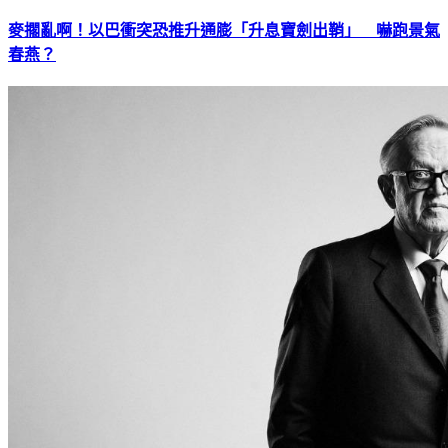
麥擱亂啊！以巴衝突恐推升通膨「升息寶劍出鞘」 嚇跑景氣
春燕？