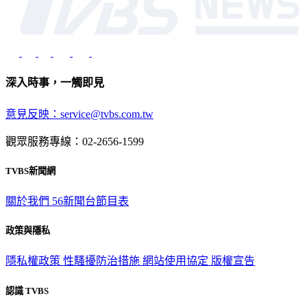
深入時事，一觸即見
意見反映：service@tvbs.com.tw
觀眾服務專線：02-2656-1599
TVBS新聞網
關於我們
56新聞台節目表
政策與隱私
隱私權政策
性騷擾防治措施
網站使用協定
版權宣告
認識 TVBS