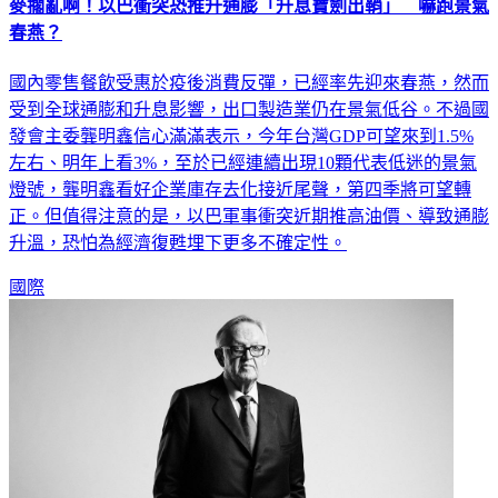
麥擱亂啊！以巴衝突恐推升通膨「升息寶劍出鞘」 嚇跑景氣
春燕？
國內零售餐飲受惠於疫後消費反彈，已經率先迎來春燕，然而
受到全球通膨和升息影響，出口製造業仍在景氣低谷。不過國
發會主委龔明鑫信心滿滿表示，今年台灣GDP可望來到1.5%
左右、明年上看3%，至於已經連續出現10顆代表低迷的景氣
燈號，龔明鑫看好企業庫存去化接近尾聲，第四季將可望轉
正。但值得注意的是，以巴軍事衝突近期推高油價、導致通膨
升溫，恐怕為經濟復甦埋下更多不確定性。
國際