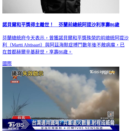
諾貝爾和平獎得主離世！ 芬蘭前總統阿提沙利享壽86歲
芬蘭總統府今天表示，曾獲諾貝爾和平獎殊榮的前總統阿提沙
利（Martti Ahtisaari）與阿茲海默症搏鬥數年後不敵病魔，已
在首都赫爾辛基辭世，享壽86歲。
國際