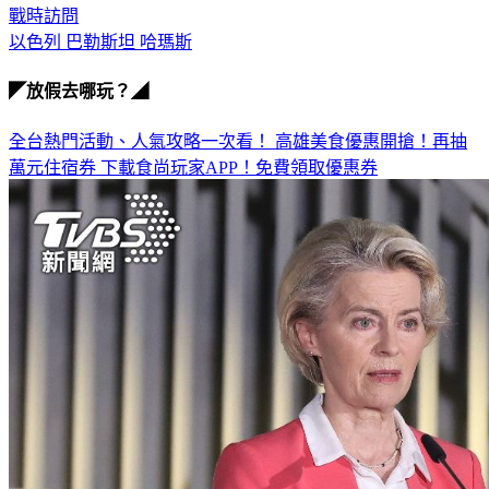
戰時訪問
以色列 巴勒斯坦 哈瑪斯
◤放假去哪玩？◢
全台熱門活動、人氣攻略一次看！
高雄美食優惠開搶！再抽
萬元住宿券
下載食尚玩家APP！免費領取優惠券