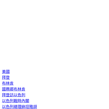
美國
拜登
布林肯
國務卿布林肯
拜登訪以色列
以色列戰時內閣
以色列總理納坦雅胡