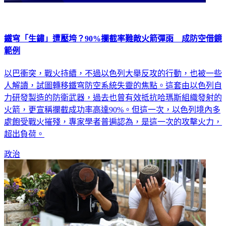
鐵穹「生鏽」遭壓垮？90%攔截率難敵火箭彈雨 成防空借鏡
範例
以巴衝突，戰火持續，不過以色列大舉反攻的行動，也被一些
人解讀，試圖轉移鐵穹防空系統失靈的焦點。這套由以色列自
力研發製造的防衛武器，過去也曾有效抵抗哈瑪斯組織發射的
火箭，更宣稱攔截成功率高達90%。但這一次，以色列境內多
處飽受戰火摧殘，專家學者普遍認為，是這一次的攻擊火力，
超出負荷。
政治