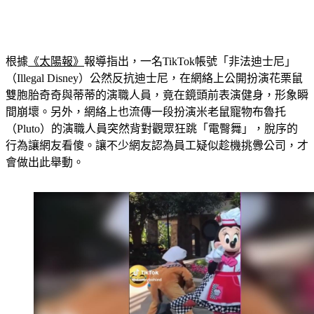
根據
《太陽報》
報導指出，一名TikTok帳號「非法迪士尼」
（Illegal Disney）公然反抗迪士尼，在網絡上公開扮演花栗鼠
雙胞胎奇奇與蒂蒂的演職人員，竟在鏡頭前表演健身，形象瞬
間崩壞。另外，網絡上也流傳一段扮演米老鼠寵物布魯托
（Pluto）的演職人員突然背對觀眾狂跳「電臀舞」，脫序的
行為讓網友看傻。讓不少網友認為員工疑似趁機挑釁公司，才
會做出此舉動。