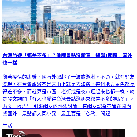
台灣旅遊「都差不多」？他嘆景點沒新意 網曝1關鍵：國外
也一樣
隨著疫情的趨緩，國內外掀起了一波旅遊潮。不過，就有網友
發現，在台灣旅遊不是去山上就是去海邊，每個地方景色都長
得差不多，而就算是市區，老街或是夜市逛起來也都一樣，於
是發文詢問「有人也覺得台灣景點逛起來都差不多的嗎？」，
貼文一PO出，引來網友的熱烈討論，有網友認為不管在國內
或國外，景點都大同小異，最重要是「心態」問題。
生活