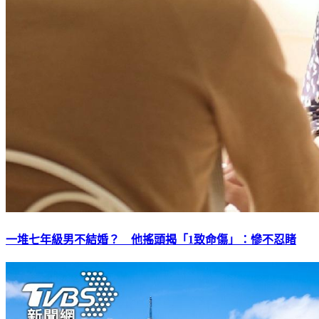
一堆七年級男不結婚？ 他搖頭揭「1致命傷」：慘不忍睹