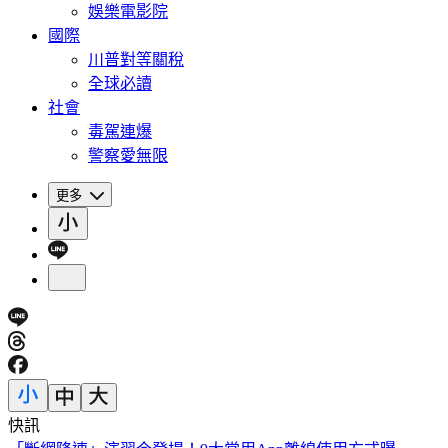
娛樂電影院
國際
川普對等關稅
全球必讀
社會
毒駕連爆
警察愛無限
更多
快訊