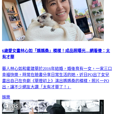
6歲愛女畫林心如「媽媽桑」模樣！成品照曝光…網看傻：太
有才華
藝人林心如和霍建華於2016年結婚，婚後育有一女，一家三口
幸福快樂。時常在臉書分享日常生活的她，近日PO出了女兒
畫出自己在夯劇《華燈初上》演出媽媽桑的模樣，照片一PO
出，讓不少網友大讚「太有才華了！」
娛樂