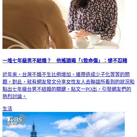
一堆七年級男不結婚？ 他搖頭揭「1致命傷」：慘不忍睹
近年來，台灣不婚不生比例增加，連帶造成少子化等等的問
題。對此，就有網友發文分享女性友人去聯誼所看到的狀況和
點出七年級台男不結婚的關鍵，貼文一PO出，引發網友們的
熱烈討論。
生活