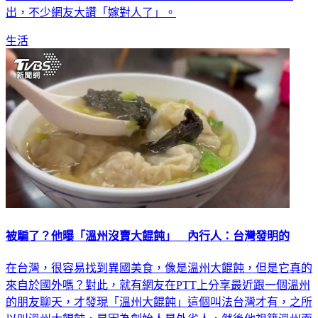
出，不少網友大讚「嫁對人了」。
生活
被騙了？他曝「溫州沒賣大餛飩」 內行人：台灣發明的
在台灣，很容易找到異國美食，像是溫州大餛飩，但是它真的
來自於國外嗎？對此，就有網友在PTT上分享最近跟一個溫州
的朋友聊天，才發現「溫州大餛飩」這個叫法台灣才有，之所