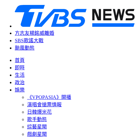
方志友楊銘威離婚
SBS歌謠大戰
颱風動態
首頁
即時
生活
政治
娛樂
《VPOPASIA》開播
演唱會搶票情報
日韓爆米花
歌手動態
綜藝星聞
戲劇星聞