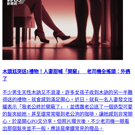
木頭尪突送1禮物！人妻甜喊「開竅」 老司機全搖頭：外遇
了
不少男生天性木訥又不浪漫，許多女孩子收到木訥的另一半難
得送的禮物，就會感到滿足開心。近日，就有一名人妻發文炫
耀表示「我老公終於開竅了」，並透露老公送了一個造型可愛
的髮夾給她，甚至還常常喝到老公泡的咖啡，讓她感到非常開
心，於是開心PO文分享。但照片曝光後，不少老司機一眼看
出那個髮夾並不一般，應該是摩鐵常見的贈品。