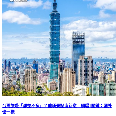
台灣旅遊「都差不多」？他嘆景點沒新意 網曝1關鍵：國外
也一樣