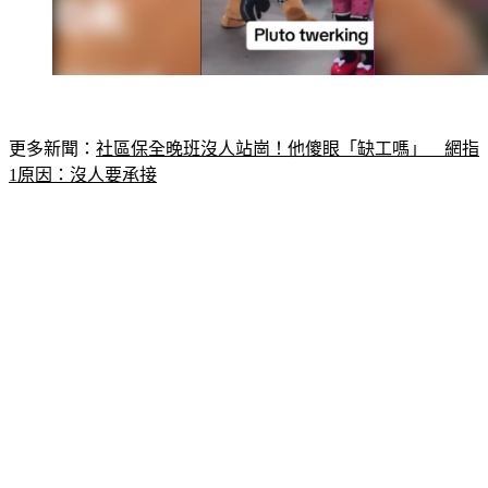
更多新聞：
社區保全晚班沒人站崗！他傻眼「缺工嗎」　網指
1原因：沒人要承接