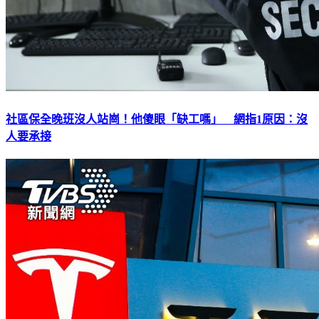
社區保全晚班沒人站崗！他傻眼「缺工嗎」 網指1原因：沒
人要承接