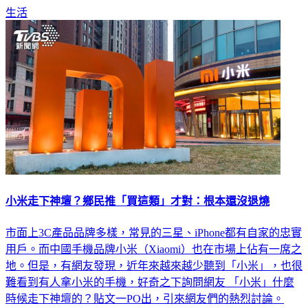
生活
小米走下神壇？鄉民推「買這類」才對：根本還沒退燒
市面上3C產品品牌多樣，常見的三星、iPhone都有自家的忠實
用戶。而中國手機品牌小米（Xiaomi）也在市場上佔有一席之
地。但是，有網友發現，近年來越來越少聽到「小米」，也很
難看到有人拿小米的手機，好奇之下詢問網友 「小米」什麼
時候走下神壇的？貼文一PO出，引來網友們的熱烈討論。