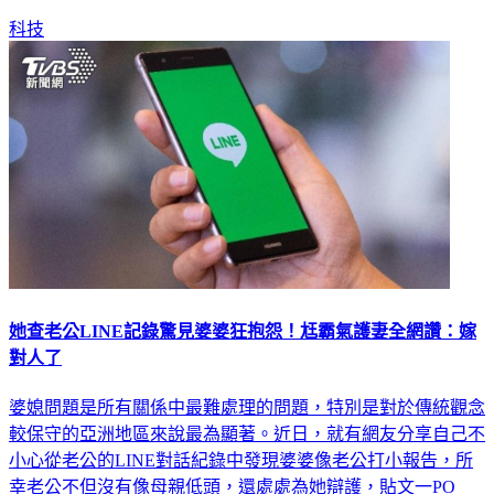
科技
她查老公LINE記錄驚見婆婆狂抱怨！尪霸氣護妻全網讚：嫁
對人了
婆媳問題是所有關係中最難處理的問題，特別是對於傳統觀念
較保守的亞洲地區來說最為顯著。近日，就有網友分享自己不
小心從老公的LINE對話紀錄中發現婆婆像老公打小報告，所
幸老公不但沒有像母親低頭，還處處為她辯護，貼文一PO