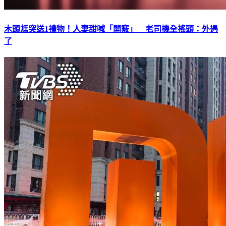
木頭尪突送1禮物！人妻甜喊「開竅」 老司機全搖頭：外遇
了