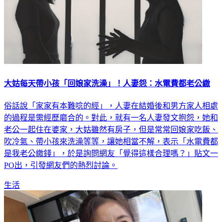
大姑每天帶小孩「回娘家洗澡」！人妻怨：水電費都老公繳
俗話說「家家有本難唸的經」，人妻在結婚後和男方家人相處
的過程是需經歷磨合的。對此，就有一名人妻發文抱怨，她和
老公一起住在婆家，大姑雖然有房子，但是常常回娘家吃飯、
吹冷氣、帶小孩來洗澡等等，讓她相當不解，表示「水電費都
是我老公繳錢」，於是詢問網友「覺得這樣合理嗎？」貼文一
PO出，引發網友們的熱烈討論。
生活