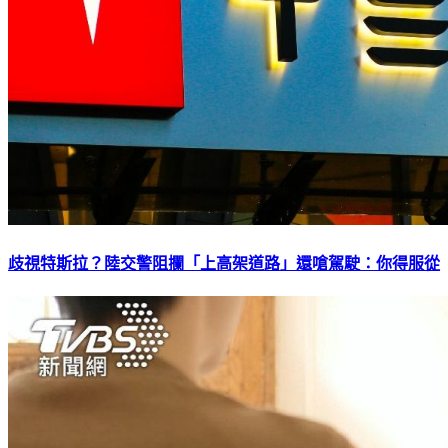
歧視特斯拉？陸交警阻攔「上高架道路」還嗆駕駛：你得服從