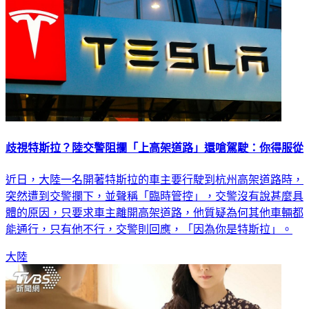
歧視特斯拉？陸交警阻攔「上高架道路」還嗆駕駛：你得服從
近日，大陸一名開著特斯拉的車主要行駛到杭州高架道路時，
突然遭到交警攔下，並聲稱「臨時管控」，交警沒有說甚麼具
體的原因，只要求車主離開高架道路，他質疑為何其他車輛都
能通行，只有他不行，交警則回應，「因為你是特斯拉」。
大陸