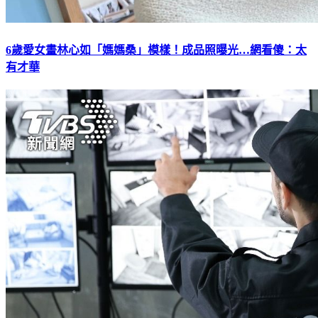
6歲愛女畫林心如「媽媽桑」模樣！成品照曝光…網看傻：太
有才華