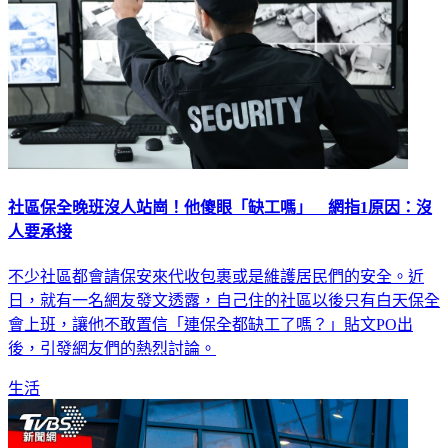
社區保全晚班沒人站崗！他傻眼「缺工嗎」 網指1原因：沒
人要承接
不少社區都會請保安來代收包裹或是維護居民們的安全。近
日，就有一名網友發文透露，自己住的社區以後只有白天保全
會上班，讓他不敢置信「連保全都缺工了嗎？」貼文PO出
後，引發網友們的熱烈討論。
生活