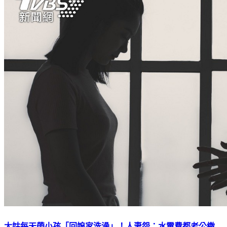
大姑每天帶小孩「回娘家洗澡」！人妻怨：水電費都老公繳