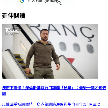
延伸閱讀
洩密下場慘！澤倫斯基隨行口譯爆「秘辛」：最後一刻才知去
哪
烏俄戰爭持續僵持，烏克蘭總統澤倫斯基自去年2月開戰以
來，多次秘密出訪東西方盟國發表演說，呼籲各國持續提供烏