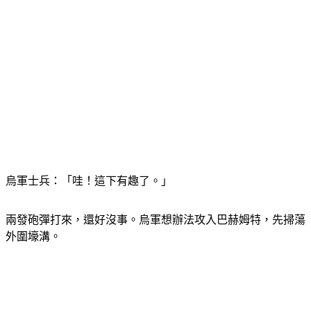
烏軍士兵：「哇！這下有趣了。」
兩發砲彈打來，還好沒事。烏軍想辦法攻入巴赫姆特，先掃蕩
外圍壕溝。