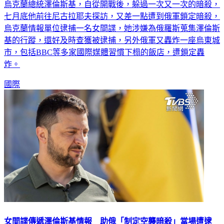
七月底他前往尼古拉耶夫探訪，又差一點遭到俄軍鎖定暗殺，
烏克蘭情報單位逮捕一名女間諜，她涉嫌為俄羅斯蒐集澤倫斯
基的行蹤，還好及時查獲被逮捕，另外俄軍又轟炸一座烏東城
市，包括BBC等多家國際媒體習慣下榻的飯店，遭鎖定轟
炸。
國際
女間諜傳遞澤倫斯基情報 助俄「制定空襲暗殺」當場遭逮