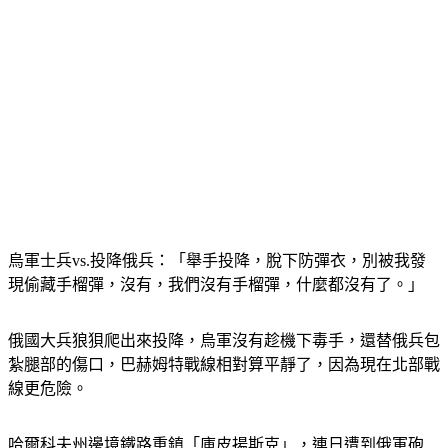
烏軍士兵vs.投降俄兵：「舉手投降，脫下防彈衣，別被我發
現偷藏手榴彈，沒有，我們沒有手榴彈，什麼都沒有了。」
俄國大兵狼狽爬出來投降，烏軍沒有趁機下毒手，還替俄兵包
紮腿部的傷口，巴赫姆特戰線相對算平靜了，因為現在北部戰
線更危險。
哈爾科夫州邊境鐵路重鎮「庫皮揚斯克」，連日遭到俄軍砲
轟，光是這棟公寓就有5人被炸死，這裡去年九月光復以來，