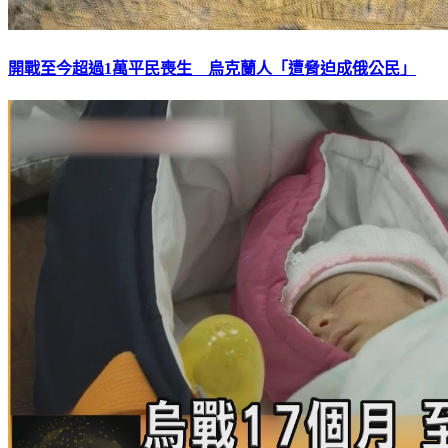
開戰至今超過1萬平民喪生 烏克蘭人「遭脅迫成俄公民」