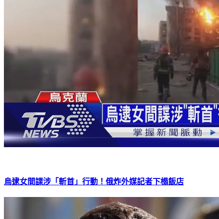
烏逮女間諜涉「斬首」行動！俄炸外媒記者下榻飯店