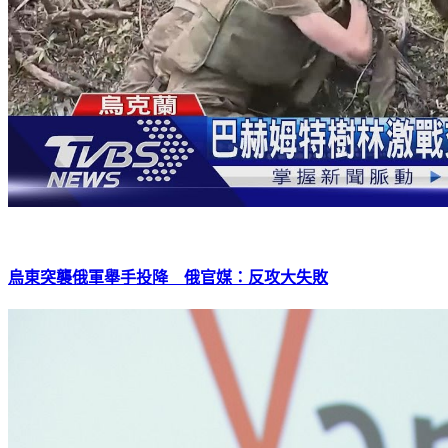
烏東突襲俄軍舉手投降 俄官媒：反攻大失敗