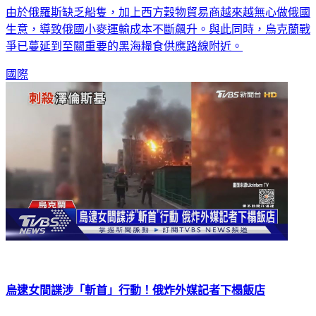
生意，導致俄國小麥運輸成本不斷飆升。與此同時，烏克蘭戰
爭已蔓延到至關重要的黑海糧食供應路線附近。
國際
烏逮女間諜涉「斬首」行動！俄炸外媒記者下榻飯店
烏克蘭總統澤倫斯基，自從開戰後，躲過一次又一次的暗殺，