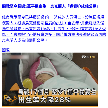
開戰至今超過1萬平民喪生 烏克蘭人「遭脅迫成俄公民」
俄烏戰爭至今已持續超過1年，造成的人員傷亡、設施損壞規
模驚人。根據烏克蘭相關當局的說法，自去年2月俄羅斯入侵
烏克蘭以來，已有超過1萬名平民喪生，另外也有超過1萬人受
傷，而實際數字恐怕只會更多，同時俄方設法脅迫佔領區內的
烏克蘭人成為俄羅斯公民。
國際