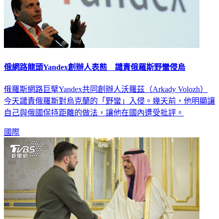
俄網路龍頭Yandex創辦人表態 譴責俄羅斯野蠻侵烏
俄羅斯網路巨擘Yandex共同創辦人沃羅茲（Arkady Volozh）
今天譴責俄羅斯對烏克蘭的「野蠻」入侵。幾天前，他明顯讓
自己與俄國保持距離的做法，讓他在國內遭受批評。
國際