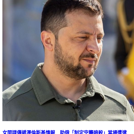
女間諜傳遞澤倫斯基情報 助俄「制定空襲暗殺」當場遭逮