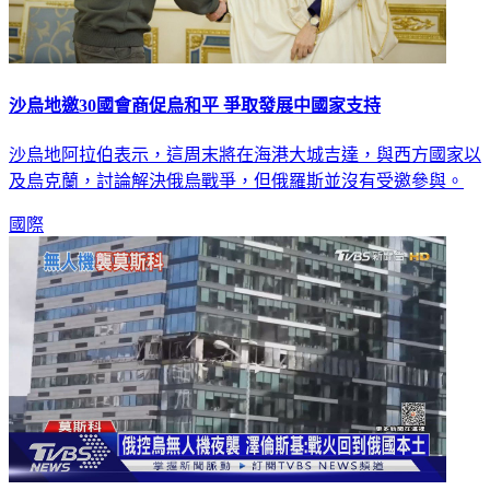
沙烏地邀30國會商促烏和平 爭取發展中國家支持
沙烏地阿拉伯表示，這周末將在海港大城吉達，與西方國家以
及烏克蘭，討論解決俄烏戰爭，但俄羅斯並沒有受邀參與。
國際