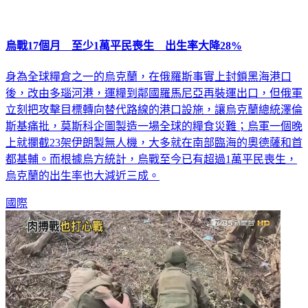
烏戰17個月 至少1萬平民喪生 出生率大降28%
身為全球糧倉之一的烏克蘭，在俄羅斯事實上封鎖黑海港口
後，改由多瑙河港，運糧到鄰國羅馬尼亞再裝運出口，但俄軍
立刻把攻擊目標轉向替代路線的港口設施，讓烏克蘭總統澤倫
斯基痛批，莫斯科企圖製造一場全球的糧食災難；烏軍一個晚
上就攔截23架伊朗製無人機，大多就在南部臨海的奧德薩和首
都基輔。而根據烏方統計，烏戰至今已有超過1萬平民喪生，
烏克蘭的出生率也大減近三成。
國際