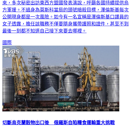
方軍援。不過身為莫斯科當局的頭號暗殺目標，澤倫斯基每次
公開現身都是一次風險。如今有一名宣稱是澤倫斯基口譯員的
女子透露，擔任該職務不僅要隨身攜帶護照和證件，甚至不到
最後一刻都不知道自己接下來要去哪裡。
國際
切斷烏克蘭穀物出口後 俄羅斯自陷糧食運輸重大挑戰
由於俄羅斯缺乏船隻，加上西方穀物貿易商越來越無心做俄國