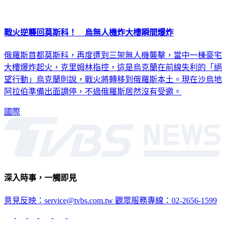
戰火逆襲回莫斯科！ 烏無人機炸大樓瞬間爆炸
俄羅斯首都莫斯科，再度遭到三架無人機襲擊，當中一棟豪宅
大樓爆炸起火，克里姆林指控，這是烏克蘭在前線失利的「絕
望行動」烏克蘭則說，戰火將轉移到俄羅斯本土。現在沙烏地
阿拉伯準備出面調停，不過俄羅斯居然沒有受邀。
國際
深入時事，一觸即見
意見反映：service@tvbs.com.tw
觀眾服務專線：02-2656-1599
TVBS新聞網