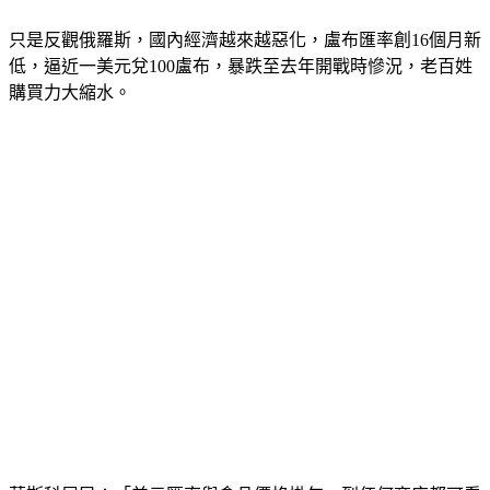
只是反觀俄羅斯，國內經濟越來越惡化，盧布匯率創16個月新
低，逼近一美元兌100盧布，暴跌至去年開戰時慘況，老百姓
購買力大縮水。
莫斯科居民：「美元匯率與食品價格掛勾，到任何商店都可看