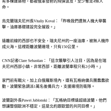
命。
烏克蘭瑞夫尼州長Vitaliy Koval：「昨晚我們遭無人機大舉襲
擊，油庫基礎建設完全摧毀。」
遠離前線的西部也不安全，瑞夫尼州的一座油庫，被無人機炸
成火海。這裡距離波蘭邊境，只有150公里。
CNN記者Clare Sebastian：「這次襲擊引人注目，因為是在瑞
夫尼州西部小鎮，非常西部，距離波蘭車程只有2小時。」
家門前有戰火，加上白俄羅斯境內，還有瓦格納傭兵團蠢蠢欲
動，波蘭緊急調派1萬名後備兵力，支援邊境防衛隊。
波蘭副外長Pawei Jablonski：「瓦格納目標遠超過波蘭，他們
想讓整個歐洲不穩定，這是北約跟歐盟的共同目標。」