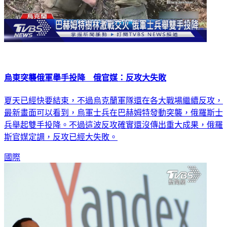
烏東突襲俄軍舉手投降 俄官媒：反攻大失敗
夏天已經快要結束，不過烏克蘭軍隊還在各大戰場繼續反攻，
最新畫面可以看到，烏軍士兵在巴赫姆特發動突襲，俄羅斯士
兵舉起雙手投降。不過這波反攻確實還沒傳出重大成果，俄羅
斯官媒定調，反攻已經大失敗。
國際