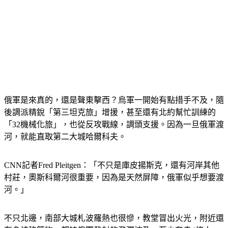
俄軍是來真的，還是聲東擊西？烏軍一開始有點措手不及，隨
後調派精銳「第三坦克旅」增援，甚至還有北約幫忙訓練的
「32機械化旅」，也從反攻戰線，調頭支援。因為一旦俄軍渡
河，就能直取第二大城哈爾科夫。
CNN記者Fred Pleitgen：「不只是庫皮揚斯克，還有河岸其他
村莊，奧斯科爾河很重要，因為是天然屏障，俄軍似乎想要渡
河。」
不只北邊，南部大城札波羅熱也很慘，教堂冒出火光，附近還
有多棟建築物，都被俄軍發射的飛彈波及，至少奪走4條人