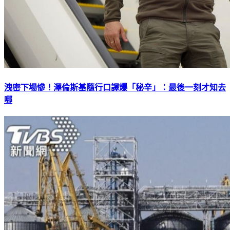
洩密下場慘！澤倫斯基隨行口譯爆「秘辛」：最後一刻才知去
哪