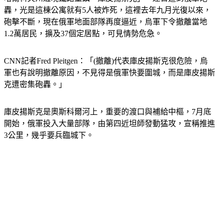
砲擊不斷，現在俄軍地面部隊再度逼近，烏軍下令撤離當地
1.2萬居民，擴及37個定居點，可見情勢危急。
CNN記者Fred Pleitgen：「(撤離)代表庫皮揚斯克很危險，烏
軍也有說明撤離原因，不見得是俄軍快要圍城，而是庫皮揚斯
克遭密集砲轟。」
庫皮揚斯克是奧斯科爾河上，重要的渡口與補給中樞，7月底
開始，俄軍投入大量部隊，由第四近坦師發動猛攻，宣稱推進
3公里，幾乎要兵臨城下。