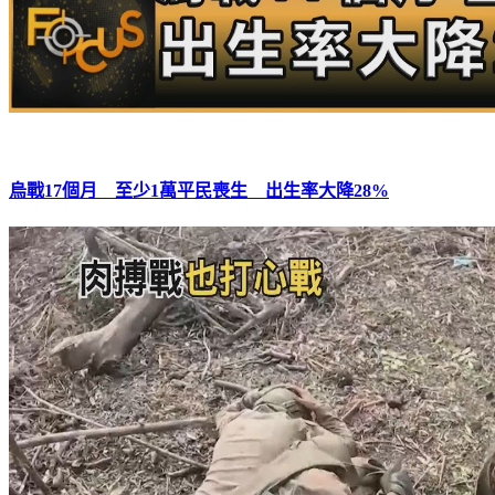
烏戰17個月 至少1萬平民喪生 出生率大降28%