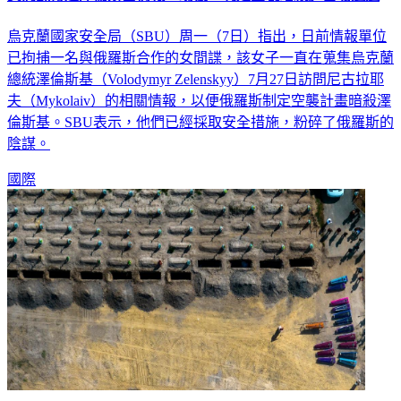
烏克蘭國家安全局（SBU）周一（7日）指出，日前情報單位
已拘捕一名與俄羅斯合作的女間諜，該女子一直在蒐集烏克蘭
總統澤倫斯基（Volodymyr Zelenskyy）7月27日訪問尼古拉耶
夫（Mykolaiv）的相關情報，以便俄羅斯制定空襲計畫暗殺澤
倫斯基。SBU表示，他們已經採取安全措施，粉碎了俄羅斯的
陰謀。
國際