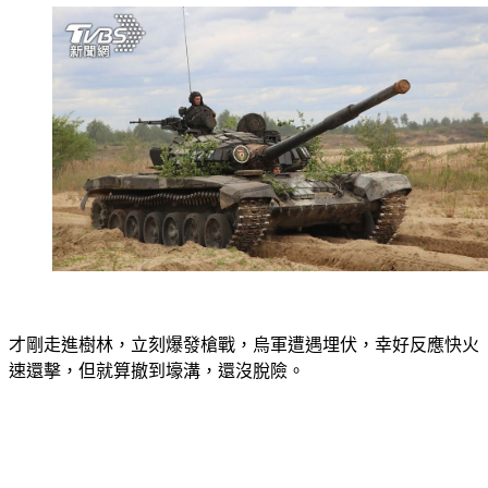
才剛走進樹林，立刻爆發槍戰，烏軍遭遇埋伏，幸好反應快火
速還擊，但就算撤到壕溝，還沒脫險。