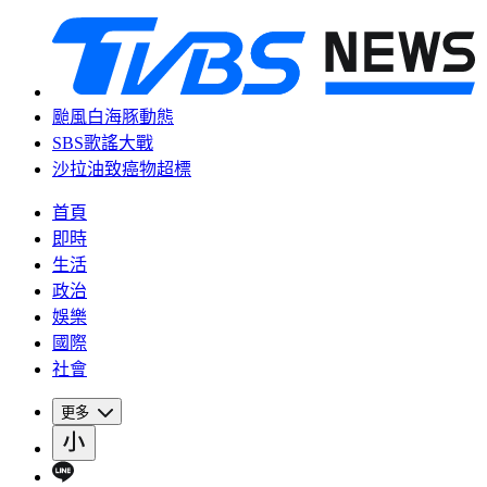
颱風白海豚動態
SBS歌謠大戰
沙拉油致癌物超標
首頁
即時
生活
政治
娛樂
國際
社會
更多