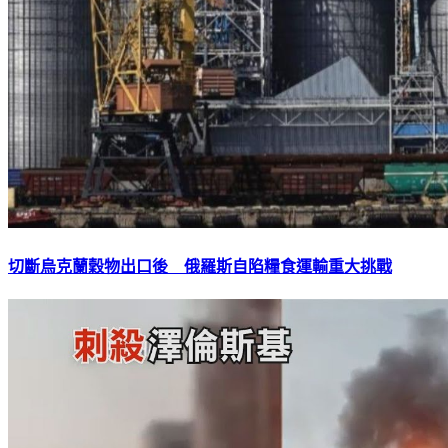
切斷烏克蘭穀物出口後 俄羅斯自陷糧食運輸重大挑戰