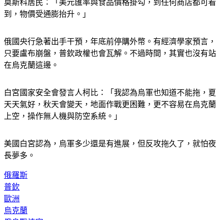
到，物價受通膨抬升。」
俄國央行急著出手干預，年底前停購外幣。有經濟學家預言，
只要盧布崩盤，普欽政權也會瓦解。不過時間，其實也沒有站
在烏克蘭這邊。
白宮國家安全會發言人柯比：「我認為烏軍也知道不能拖，夏
天天氣好，秋天會變天，地面作戰更困難，更不容易在烏克蘭
上空，操作無人機與防空系統。」
美國白宮認為，烏軍多少還是有進展，但反攻拖久了，就怕夜
長夢多。
俄羅斯
普欽
歐洲
烏克蘭
俄烏戰情室