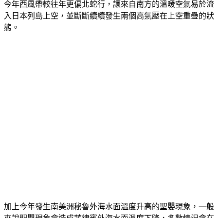
今年西風帶較往年更偏北蛇行，讓來自南方的溫暖空氣易於流
入日本列島上空，並斷斷續續發生兩個高氣壓在上空重疊的狀
態。
加上今年發生南美洲秘魯外海水面溫度升高的聖嬰現象，一般