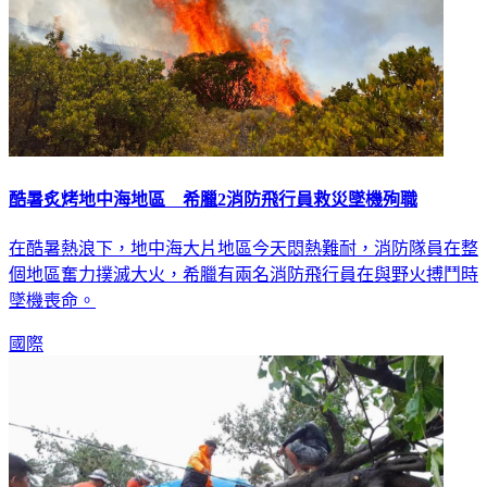
酷暑炙烤地中海地區 希臘2消防飛行員救災墜機殉職
在酷暑熱浪下，地中海大片地區今天悶熱難耐，消防隊員在整
個地區奮力撲滅大火，希臘有兩名消防飛行員在與野火搏鬥時
墜機喪命。
國際