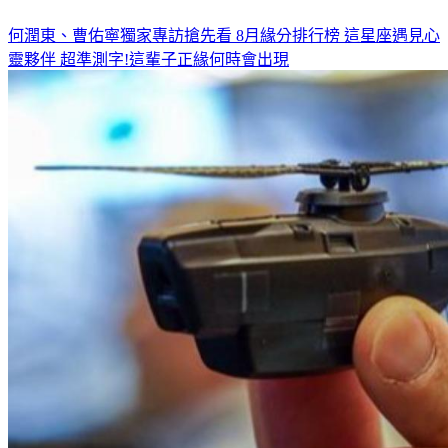
何潤東、曹佑寧獨家專訪搶先看
8月緣分排行榜 這星座遇見心
靈夥伴
超準測字!這輩子正緣何時會出現