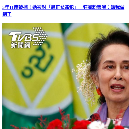
5年11度被捕！她被封「最正女罪犯」 狂圈粉樂喊：媽我做
到了