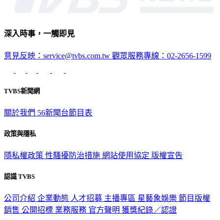
深入時事，一觸即見
意見反映：service@tvbs.com.tw
觀眾服務專線：02-2656-1599
TVBS新聞網
關於我們
56新聞台節目表
政策與隱私
隱私權政策
性騷擾防治措施
網站使用協定
版權宣告
認識 TVBS
公司介紹
企業動態
人才招募
主播專區
星藝象娛樂
節目版權
銷售
公開招標
業務服務
官方聲明
獲獎紀錄／認證