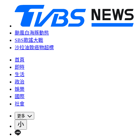
颱風白海豚動態
SBS歌謠大戰
沙拉油致癌物超標
首頁
即時
生活
政治
娛樂
國際
社會
更多