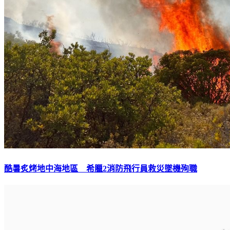
酷暑炙烤地中海地區 希臘2消防飛行員救災墜機殉職