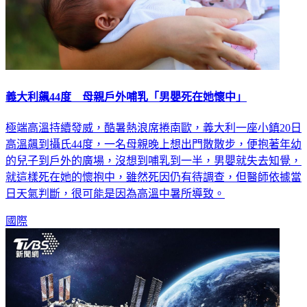
義大利飆44度 母親戶外哺乳「男嬰死在她懷中」
極端高溫持續發威，酷暑熱浪席捲南歐，義大利一座小鎮20日
高溫飆到攝氏44度，一名母親晚上想出門散散步，便抱著年幼
的兒子到戶外的廣場，沒想到哺乳到一半，男嬰就失去知覺，
就這樣死在她的懷抱中，雖然死因仍有待調查，但醫師依據當
日天氣判斷，很可能是因為高溫中暑所導致。
國際