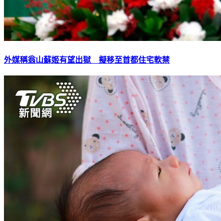
外媒稱翁山蘇姬有望出獄 擬移至首都住宅軟禁