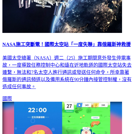
NASA施工突斷電！國際太空站「一度失聯」靠俄羅斯神救援
美國太空總署（NASA）週二（25）施工期間意外發生停電事
故，一度導致任務控制中心和遠在近地軌道的國際太空站失去
連繫，無法和7名太空人進行通訊或發送任何命令，所幸靠著
俄羅斯的通訊頻道以及備用系統在90分鐘內接管控制權，沒有
造成任何事故。
國際