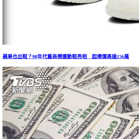
蘋果也出鞋？90年代舊商標運動鞋亮相 起標價高達156萬