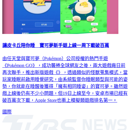
讓皮卡丘陪你睡 寶可夢新手遊上線一周下載破百萬
由任天堂與寶可夢（Pokémon）公司授權的熱門手遊
《Pokémon GO》，成功襲捲全球網友之後，兩大遊戲廠日前
再次聯手，推出新版遊戲《》，透過類似的怪獸蒐集模式，當
玩家睡眠前啟用睡覺研究，由系統監督你睡眠類型與可能的姿
勢，你就能在睡醒後獲得「擁有相同睡姿」的寶可夢。雖然遊
戲上線後仍有不少小問題，但19日上線至今，安卓市場已經有
破百萬次下載，Apple Store也衝上模擬類遊戲排名第一。
國際