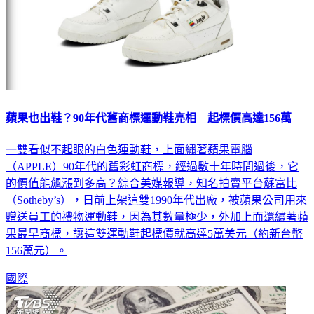
蘋果也出鞋？90年代舊商標運動鞋亮相 起標價高達156萬
一雙看似不起眼的白色運動鞋，上面繡著蘋果電腦
（APPLE）90年代的舊彩虹商標，經過數十年時間過後，它
的價值能飆漲到多高？綜合美媒報導，知名拍賣平台蘇富比
（Sotheby’s），日前上架這雙1990年代出廠，被蘋果公司用來
贈送員工的禮物運動鞋，因為其數量極少，外加上面還繡著蘋
果最早商標，讓這雙運動鞋起標價就高達5萬美元（約新台幣
156萬元）。
國際