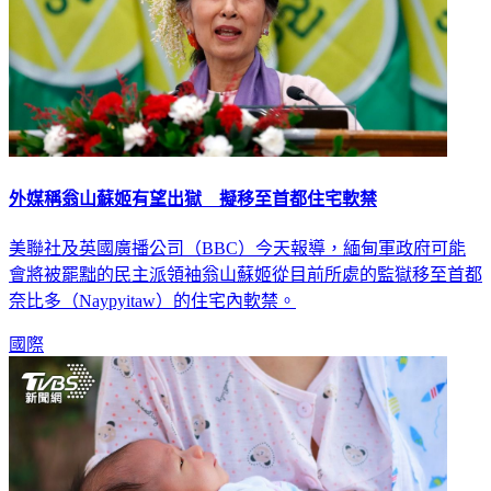
外媒稱翁山蘇姬有望出獄 擬移至首都住宅軟禁
美聯社及英國廣播公司（BBC）今天報導，緬甸軍政府可能
會將被罷黜的民主派領袖翁山蘇姬從目前所處的監獄移至首都
奈比多（Naypyitaw）的住宅內軟禁。
國際