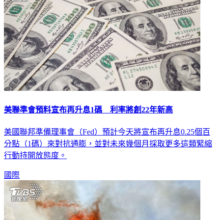
美聯準會預料宣布再升息1碼 利率將創22年新高
美國聯邦準備理事會（Fed）預計今天將宣布再升息0.25個百
分點（1碼）來對抗通膨，並對未來幾個月採取更多這類緊縮
行動持開放態度。
國際