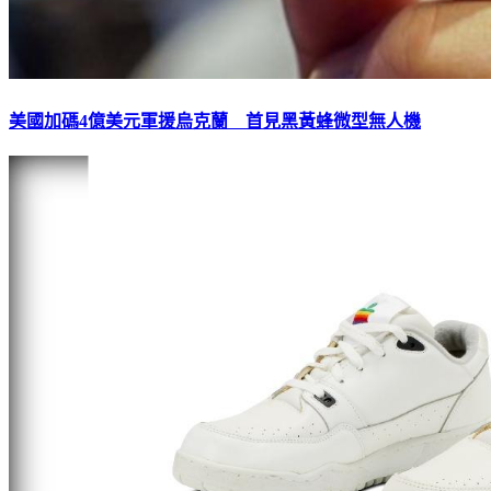
美國加碼4億美元軍援烏克蘭 首見黑黃蜂微型無人機