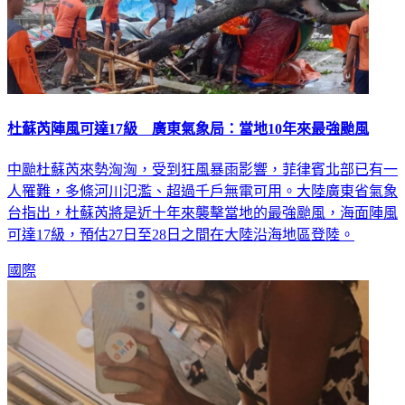
杜蘇芮陣風可達17級 廣東氣象局：當地10年來最強颱風
中颱杜蘇芮來勢洶洶，受到狂風暴雨影響，菲律賓北部已有一
人罹難，多條河川氾濫、超過千戶無電可用。大陸廣東省氣象
台指出，杜蘇芮將是近十年來襲擊當地的最強颱風，海面陣風
可達17級，預估27日至28日之間在大陸沿海地區登陸。
國際