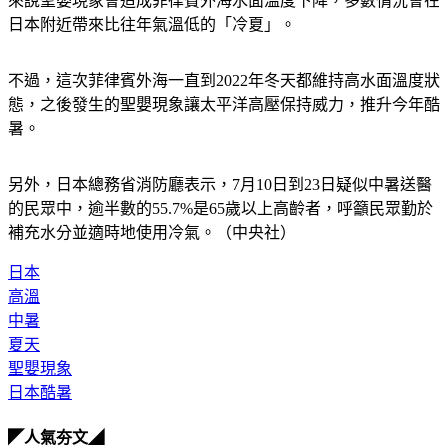
來說聖嬰現象會造成菲律賓外海水面溫度下降，多數情況會在
日本附近帶來比往年氣溫低的「冷夏」。
不過，這次菲律賓外海一直到2022年冬天都維持高水面溫度狀
態，之後發生的聖嬰現象讓太平洋高壓保持威力，推升今年酷
暑。
另外，日本總務省消防廳表示，7月10日到23日疑似中暑送醫
的民眾中，逾半數的55.7%是65歲以上高齡者，呼籲民眾勤於
補充水分並適時地使用冷氣。（中央社）
日本
高溫
中暑
夏天
聖嬰現象
日本酷暑
◤人氣夯文◢