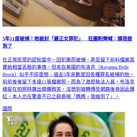
5年11度被捕！她被封「最正女罪犯」 狂圈粉樂喊：媽我做
到了
在正常民眾的認知當中，因犯案而被捕、甚至留下前科檔案其
實始相當丟臉的事情，但來自美國的布洛克（Rayanna Belle
Brock）似乎不這麼想；過去5年來數度因各種罪名被捕的她，
前前後後留下多達11張檔案照，而為了激怒執法人員，布洛克
總是在拍照時露出燦爛微笑，沒想到被轉傳至網路後竟因此爆
紅，本人也在驚喜不已之餘高喊「媽媽，我做到了」。
國際