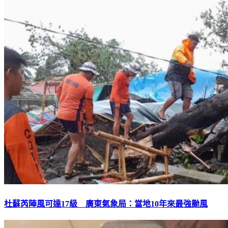
杜蘇芮陣風可達17級 廣東氣象局：當地10年來最強颱風