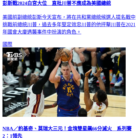
彭斯戰2024白宮大位 直批川普不應成為美國總統
美國前副總統彭斯今天宣布，將在共和黨總統候選人提名戰中
挑戰前總統川普，過去多年堅定效忠川普的他抨擊川普在2021
年國會大廈遇襲事件中扮演的角色。
國際
NBA／約基奇、莫瑞大三元！金塊雙星飆66分滅火 系列賽
2：1領先