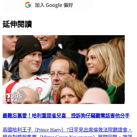
延伸閱讀
最難忘舊愛！哈利重提雀兒喜 控訴狗仔竊聽電話害他分手
英國哈利王子（Prince Harry）7日罕見出席倫敦法院聽證會，