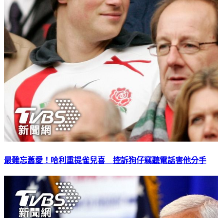
最難忘舊愛！哈利重提雀兒喜 控訴狗仔竊聽電話害他分手