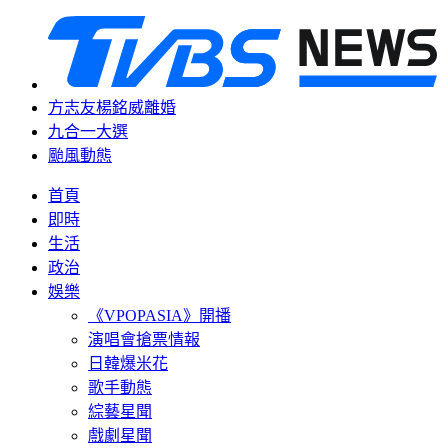
方志友楊銘威離婚
九合一大選
颱風動態
首頁
即時
生活
政治
娛樂
《VPOPASIA》開播
演唱會搶票情報
日韓爆米花
歌手動態
綜藝星聞
戲劇星聞