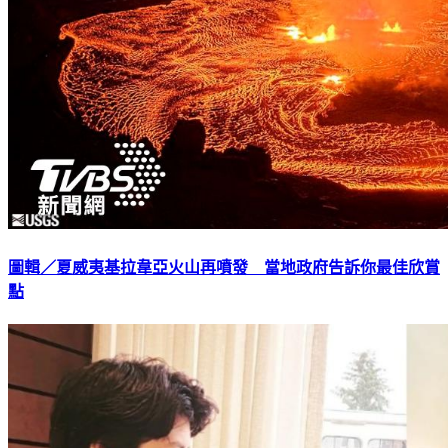
圖輯／夏威夷基拉韋亞火山再噴發 當地政府告訴你最佳欣賞
點