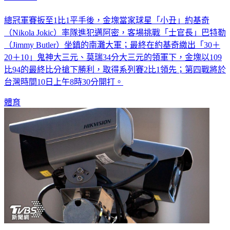
總冠軍賽扳至1比1平手後，金塊當家球星「小丑」約基奇
（Nikola Jokic）率隊進犯邁阿密，客場挑戰「士官長」巴特勒
（Jimmy Butler）坐鎮的南灘大軍；最終在約基奇繳出「30＋
20＋10」鬼神大三元、莫瑞34分大三元的領軍下，金塊以109
比94的最終比分搶下勝利，取得系列賽2比1領先；第四戰將於
台灣時間10日上午8時30分開打。
體育