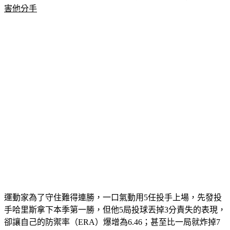
害他分手
運動家為了守住難得連勝，一口氣動用5任投手上場，先發投
手哈里斯拿下本季第一勝，但他5局投球丟掉3分責失的表現，
卻讓自己的防禦率（ERA）爆增為6.46；甚至比一局就炸掉7