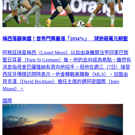
梅西落腳美國！首秀門票暴漲「1034%」 球迷砸萬元朝聖
阿根廷球星梅西（Lionel Messi）以自由身離開法甲冠軍巴黎
聖日耳曼（Paris St Germain）後，他的去向成為焦點，雖然有
消息指母會巴薩隆納有意向他招手，但他在週三（7日）接受
西班牙傳媒訪問時表示，他會轉戰美職聯（MLS），加盟由
貝克漢（David Beckham）擔任主席的邁阿密國際（Inter
Miami）。
國際