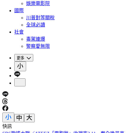
娛樂電影院
國際
川普對等關稅
全球必讀
社會
毒駕連爆
警察愛無限
更多
快訊