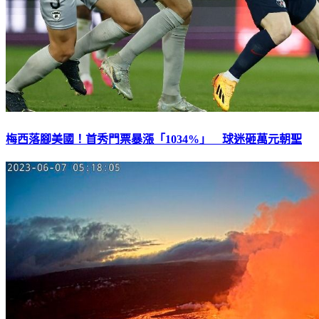
梅西落腳美國！首秀門票暴漲「1034%」 球迷砸萬元朝聖