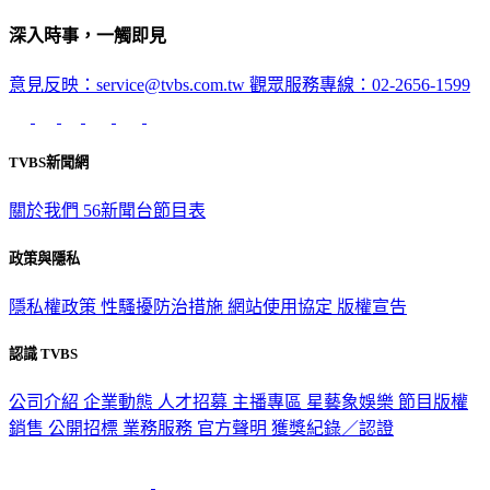
深入時事，一觸即見
意見反映：service@tvbs.com.tw
觀眾服務專線：02-2656-1599
TVBS新聞網
關於我們
56新聞台節目表
政策與隱私
隱私權政策
性騷擾防治措施
網站使用協定
版權宣告
認識 TVBS
公司介紹
企業動態
人才招募
主播專區
星藝象娛樂
節目版權
銷售
公開招標
業務服務
官方聲明
獲獎紀錄／認證