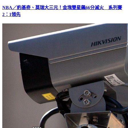
NBA／約基奇、莫瑞大三元！金塊雙星飆66分滅火 系列賽
2：1領先