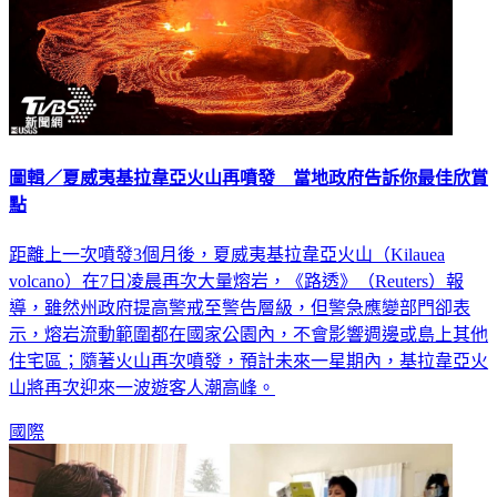
圖輯／夏威夷基拉韋亞火山再噴發 當地政府告訴你最佳欣賞
點
距離上一次噴發3個月後，夏威夷基拉韋亞火山（Kilauea
volcano）在7日凌晨再次大量熔岩，《路透》（Reuters）報
導，雖然州政府提高警戒至警告層級，但警急應變部門卻表
示，熔岩流動範圍都在國家公園內，不會影響週邊或島上其他
住宅區；隨著火山再次噴發，預計未來一星期內，基拉韋亞火
山將再次迎來一波遊客人潮高峰。
國際