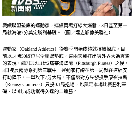
戰績聯盟墊底的運動家，連續兩場打線大爆發，8日甚至第一
局就海灌7分奠定勝利基礎。（圖／達志影像美聯社）
運動家（Oakland Athletics）從賽季開始成績就持續探底，目
前以14勝50敗位居全聯盟墊底，這兩天卻打出讓外界大為震驚
的表現，繼7日以11比2痛宰海盜隊（Pittsburgh Pirates）之後，
8日凌晨兩隊系列第三戰中，運動家打線在第一局就在連續安
打助陣下，一舉攻下7分大局，不僅讓對方先發投手康崔拉斯
（Roansy Contreras）只投0.1局退場，也奠定本場比賽勝利基
礎，以9比5成功獲得久違的二連勝。