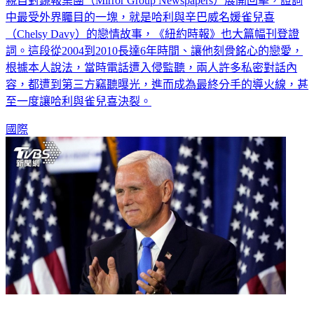
親自對鏡報集團（Mirror Group Newspapers）展開回擊，證詞
中最受外界矚目的一塊，就是哈利與辛巴威名媛雀兒喜
（Chelsy Davy）的戀情故事，《紐約時報》也大篇幅刊登證
詞。這段從2004到2010長達6年時間、讓他刻骨銘心的戀愛，
根據本人說法，當時電話遭入侵監聽，兩人許多私密對話內
容，都遭到第三方竊聽曝光，進而成為最終分手的導火線，甚
至一度讓哈利與雀兒喜決裂。
國際