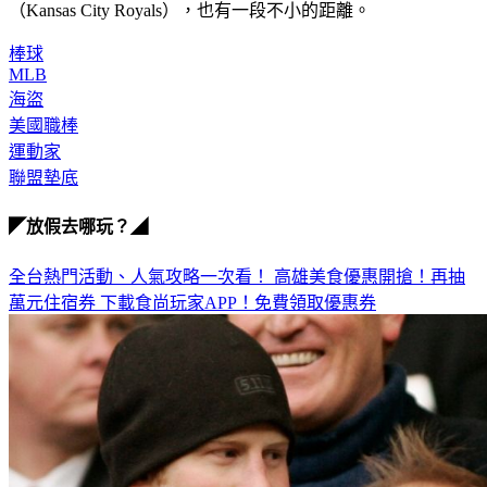
（Kansas City Royals），也有一段不小的距離。
棒球
MLB
海盜
美國職棒
運動家
聯盟墊底
◤放假去哪玩？◢
全台熱門活動、人氣攻略一次看！
高雄美食優惠開搶！再抽
萬元住宿券
下載食尚玩家APP！免費領取優惠券