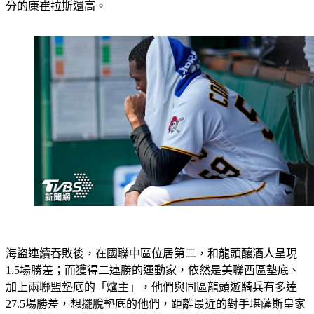
分的康崔拉斯還高。
海盜連續吞敗後，在國聯中區位居第二，和龍頭釀酒人呈現
1.5場勝差；而獲得二連勝的運動家，依然是美聯西區墊底、
加上兩聯盟墊底的「爐主」，他們與同區龍頭遊騎兵有多達
27.5場勝差，想擺脫墊底的他們，距離最近的對手堪薩斯皇家