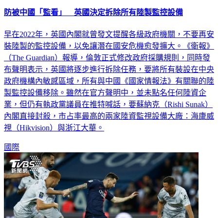
防被中國「監看」 英國決定拆除所有陸製監控設備
早在2022年，英國內閣就曾發文提醒各級政府機關，不要再安
裝陸製的監控設備，以免讓潛在國安危機愈發擴大。《衛報》
（The Guardian）報導，倫敦正式修改政府採購規則，同時發
布聲明表示，英國將逐步進行拆除任務，要將所有裝設在中央
政府機構內敏感區域，所有與中國《國家情報法》有關聯的陸
製監控設備移除。雖然在官方聲明中，並未點名任何陸資企
業，但仍有執政黨議員在推特喊話，要蘇納克（Rishi Sunak）
內閣直接封殺，市占率最高的兩家陸資監視設備大廠：海康威
視（Hikvision）與浙江大華。
國際