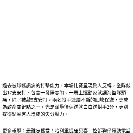
過去被球迷詬病的打擊能力，本場比賽呈現驚人反轉，全隊敲
出17支安打、包含一發陽春砲。一局上運動家就讓海盜隊頭
痛，除了被敲5支安打，兩名投手連續不斷的四壞保送，更成
為致命關鍵點之一，光是滿壘後保送就白白送對手2分，更別
提得點圈有人造成的失分壓力。
更多報導：
最難忘舊愛！哈利重提雀兒喜　控訴狗仔竊聽電話