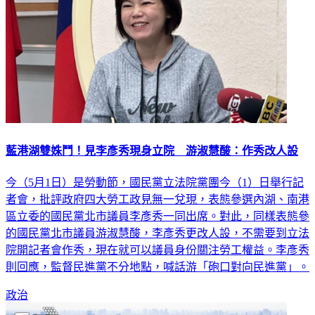
藍港湖雙姝鬥！見李彥秀現身立院 游淑慧酸：作秀改人設
今（5月1日）是勞動節，國民黨立法院黨團今（1）日舉行記
者會，批評政府四大勞工政見無一兌現，表態參選內湖、南港
區立委的國民黨北市議員李彥秀一同出席。對此，同樣表態參
的國民黨北市議員游淑慧酸，李彥秀更改人設，不需要到立法
院開記者會作秀，現在就可以議員身份關注勞工權益。李彥秀
則回應，監督民進黨不分地點，喊話游「砲口對向民進黨」。
政治