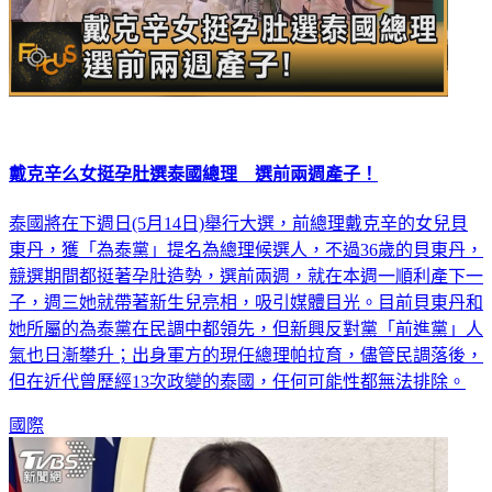
戴克辛么女挺孕肚選泰國總理 選前兩週產子！
泰國將在下週日(5月14日)舉行大選，前總理戴克辛的女兒貝
東丹，獲「為泰黨」提名為總理候選人，不過36歲的貝東丹，
競選期間都挺著孕肚造勢，選前兩週，就在本週一順利產下一
子，週三她就帶著新生兒亮相，吸引媒體目光。目前貝東丹和
她所屬的為泰黨在民調中都領先，但新興反對黨「前進黨」人
氣也日漸攀升；出身軍方的現任總理帕拉育，儘管民調落後，
但在近代曾歷經13次政變的泰國，任何可能性都無法排除。
國際