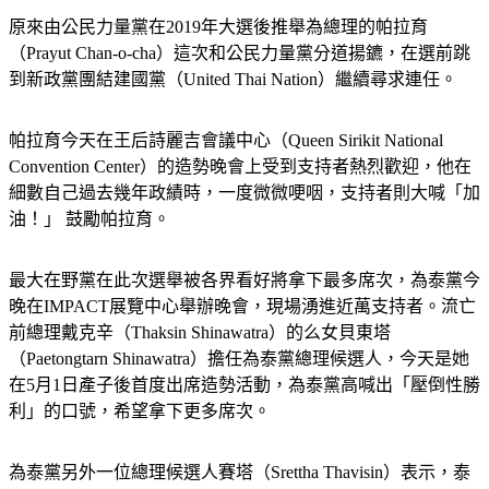
原來由公民力量黨在2019年大選後推舉為總理的帕拉育
（Prayut Chan-o-cha）這次和公民力量黨分道揚鑣，在選前跳
到新政黨團結建國黨（United Thai Nation）繼續尋求連任。
帕拉育今天在王后詩麗吉會議中心（Queen Sirikit National 
Convention Center）的造勢晚會上受到支持者熱烈歡迎，他在
細數自己過去幾年政績時，一度微微哽咽，支持者則大喊「加
油！」 鼓勵帕拉育。
最大在野黨在此次選舉被各界看好將拿下最多席次，為泰黨今
晚在IMPACT展覽中心舉辦晚會，現場湧進近萬支持者。流亡
前總理戴克辛（Thaksin Shinawatra）的么女貝東塔
（Paetongtarn Shinawatra）擔任為泰黨總理候選人，今天是她
在5月1日產子後首度出席造勢活動，為泰黨高喊出「壓倒性勝
利」的口號，希望拿下更多席次。