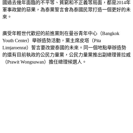
為泰黨另外一位總理候選人賽塔（Srettha Thavisin）表示，泰
國過去幾年面臨的不平等、貧窮和不正義等局面，都是2014年
軍事政變的惡果，為泰黨誓言會為泰國民眾打造一個更好的未
來。
廣受年輕世代歡迎的前進黨則在曼谷青年中心（Bangkok 
Youth Center）舉辦造勢活動，黨主席皮塔（Pita 
Limjaroenrat）誓言要改變泰國的未來。同一個地點舉辦造勢
的還有目前執政的公民力量黨，公民力量黨推出副總理普拉威
（Prawit Wongsuwan）擔任總理候選人。