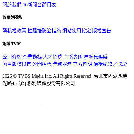
關於我們
56新聞台節目表
政策與隱私
隱私權政策
性騷擾防治措施
網站使用協定
版權宣告
認識 TVBS
公司介紹
企業動態
人才招募
主播專區
星藝象娛樂
節目版權銷售
公開招標
業務服務
官方聲明
獲獎紀錄／認證
2026 © TVBS Media Inc. All Rights Reserved. 台北市內湖區瑞
光路451號 | 聯利媒體股份有限公司