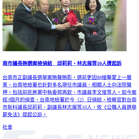
南市議長賄選案檢偵結 邱莉莉、林志展等10人遭起訴
台南市正副議長選舉案賄聲賄影，選前更因88槍擊蒙上一層
黑，台南地檢署也針對多名現任市議員、相關人士向法院聲
押，包括前民進黨中執委郭再欽、市議員李文俊等人。如今案
經3個月的偵查，台南地檢署於今（2）日偵結，檢察官對台南
市新科議長邱莉莉、副議長林志展等10人，依《公職人員選舉
罷免法》提起公訴。
社會