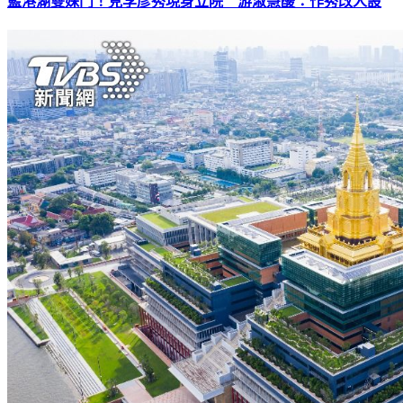
藍港湖雙姝鬥！見李彥秀現身立院 游淑慧酸：作秀改人設