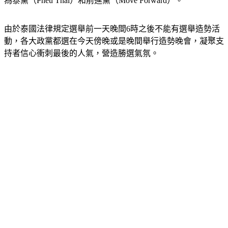
以及泰國國家發展黨（Chart Thai Pattana），在野黨陣營包括
為泰黨（Pheu Thai）和前進黨（Move Forward）。
由於泰國法律規定選舉前一天晚間6時之後不能有選舉造勢活
動，各大政黨都選在今天傍晚或是晚間舉行造勢晚會，凝聚支
持者信心衝刺最後的人氣，營造勝選氣氛。