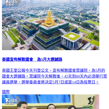
泰國宣佈解散國會 為5月大選鋪路
泰國王室公報今天刊登公文，宣布解散國會眾議院，為5月的
國會大選鋪路。眾議院今天解散後，45天到60天內必須舉行眾
議員選舉，選舉委員會將決定5月7日或是14日為投票日。
國際