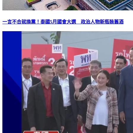
一言不合就換黨！泰國5月國會大選 政治人物新瓶裝舊酒