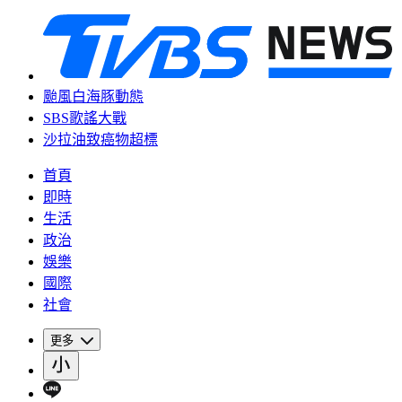
颱風白海豚動態
SBS歌謠大戰
沙拉油致癌物超標
首頁
即時
生活
政治
娛樂
國際
社會
更多