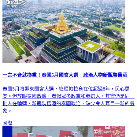
一言不合就換黨！泰國5月國會大選 政治人物新瓶裝舊酒
泰國5月將迎來國會大選，總理帕拉育在位超過8年，民心思
變。但放眼泰國政壇，看似眾多政黨和參選人，其實仍是同一
批人在輪轉，新瓶裝舊酒的泰國政治，缺少令人耳目一新的氣
象。
國際