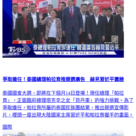
爭取連任！泰國總理帕拉育推競選廣告 赫見習近平露臉
泰國國會大選，即將在下個月14日登場！現任總理「帕拉
育」，正面臨前總理塔克辛之女「貝丹東」的強力挑戰。為了
爭取連任，帕拉育所屬的泰國民族團結黨，推出競選宣傳影
片，裡頭一度出現大陸國家主席習近平和帕拉育握手的畫面。
國際