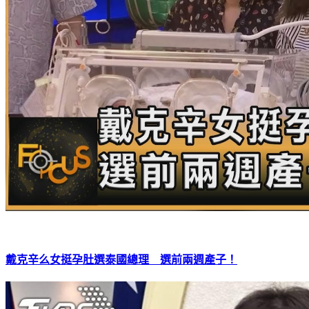
戴克辛么女挺孕肚選泰國總理 選前兩週產子！