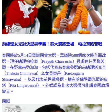
前總理女兒對決型男學霸！泰大選將登場 帕拉育陷苦戰
泰國將於5月14日舉辦國會大選，眾議院500個席次將全面改
選，現任總理帕拉育（Prayuth Chan-ocha）尋求連任面臨苦
戰，在野黨來勢洶洶，包括代表為泰黨參選的前總理塔克辛
（Thaksin Chinnawat）么女貝東丹（Paetongtarn
Shinawatra），以及代表前進黨參選、擁有哈佛學霸光環的皮
塔（Pita Limjaroenrat），外媒認為此次大選很可能讓泰國政壇
變天。
國際