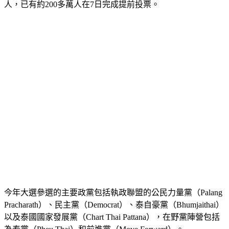
泰國國會眾議院選舉將在14日登場，今年的選民共有5228萬餘
人，已有約200多萬人在7日完成提前投票。
今年大選參選的主要政黨包括執政聯盟的公民力量黨（Palang 
Pracharath）、民主黨（Democrat）、泰自豪黨（Bhumjaithai）