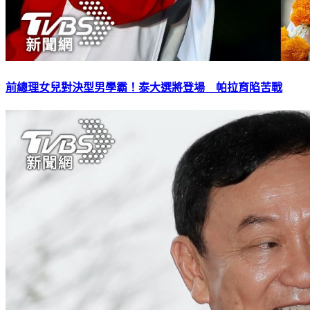
前總理女兒對決型男學霸！泰大選將登場 帕拉育陷苦戰