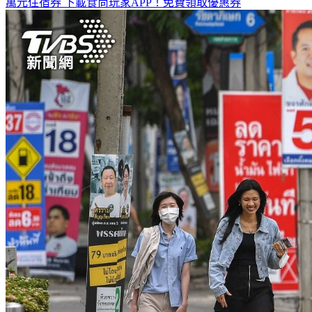
全台熱門活動、人氣攻略一次看！
高雄美食優惠開搶！再抽
萬元住宿券
下載食尚玩家APP！免費領取優惠券