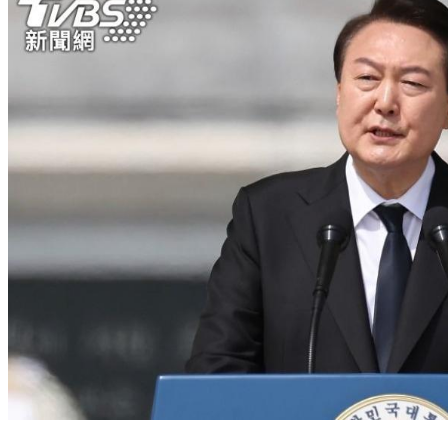
南韓總統尹錫悅談台海 白宮：拜登立場一致