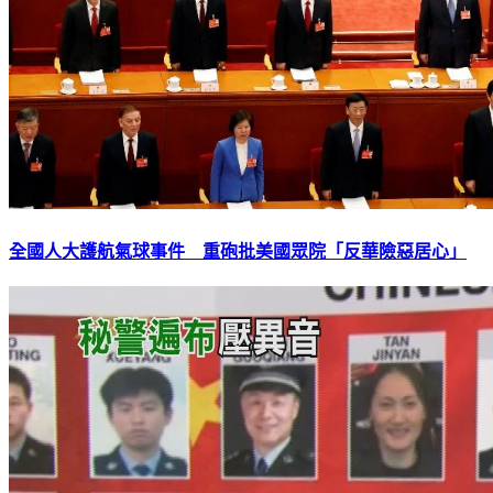
全國人大護航氣球事件 重砲批美國眾院「反華險惡居心」