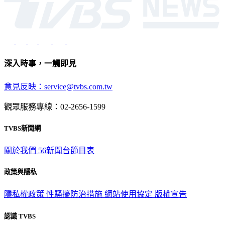
深入時事，一觸即見
意見反映：service@tvbs.com.tw
觀眾服務專線：02-2656-1599
TVBS新聞網
關於我們
56新聞台節目表
政策與隱私
隱私權政策
性騷擾防治措施
網站使用協定
版權宣告
認識 TVBS