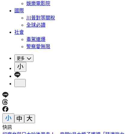
娛樂電影院
國際
川普對等關稅
全球必讀
社會
毒駕連爆
警察愛無限
更多
快訊