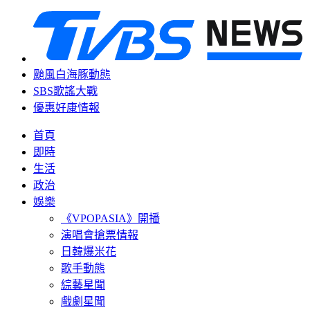
颱風白海豚動態
SBS歌謠大戰
優惠好康情報
首頁
即時
生活
政治
娛樂
《VPOPASIA》開播
演唱會搶票情報
日韓爆米花
歌手動態
綜藝星聞
戲劇星聞