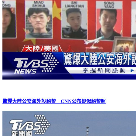
驚爆大陸公安海外設秘警 CNN公布疑似秘警照