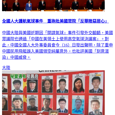
全國人大護航氣球事件 重砲批美國眾院「反華險惡居心」
中國大陸與美國近期因「間諜氣球」事件引發外交齟齬，美國
眾議院也通過「中國在美領土上使用高空氣球決議案」。對
此，中國全國人大外事委員會今（16）日發出聲明，除了重申
中國民用飛艇誤入美國領空純屬意外，也批評美國「刻意渲
染」中國威脅。
大陸