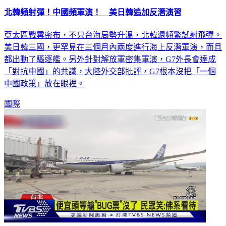
北韓頻射彈！中國頻軍演！ 美日韓追加反潛演習
亞太區戰雲密布，不只台海局勢升溫，北韓還頻繁試射飛彈。
美日韓三國，更罕見在三個月內兩度進行海上反潛軍演，而且
都出動了驅逐艦。另外針對解放軍密集軍演，G7外長會達成
「對抗中國」的共識，大陸外交部批評，G7根本沒把「一個
中國政策」放在眼裡。
國際