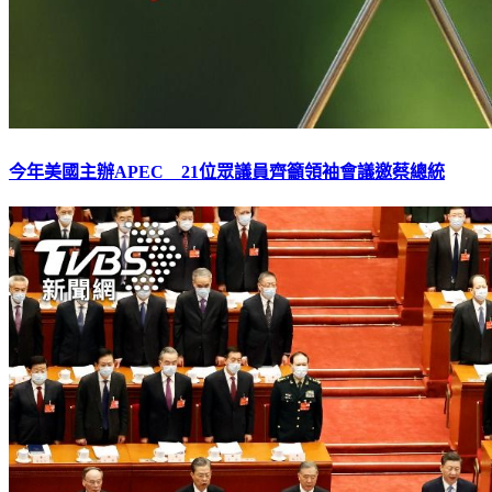
今年美國主辦APEC 21位眾議員齊籲領袖會議邀蔡總統