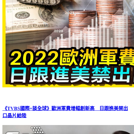
《TVBS國際+談全球》歐洲軍費增幅創新高 日跟進美禁出
口晶片給陸