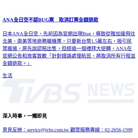
ANA全日空不認BUG票 取消訂票全額退款
日本ANA全日空，先前因為官網出現Bug，導致從雅加達飛往
北美、南美等地商務艙機票，只要新台幣1.5萬左右，吸引民
眾瘋搶，原先說認賠出售，但經過一個禮拜大逆轉，ANA在
官網公告和旅客致歉「針對錯誤處理航班，將取消所有行程並
全額退款。」
生活
深入時事，一觸即見
意見反映：service@tvbs.com.tw
觀眾服務專線：02-2656-1599