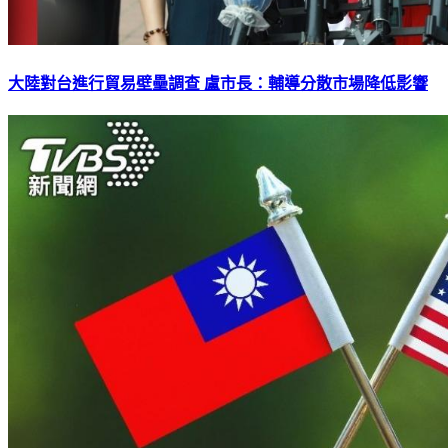
大陸對台進行貿易壁壘調查 盧市長：輔導分散市場降低影響