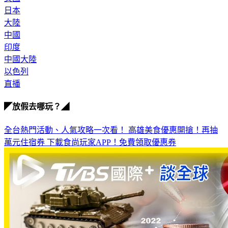
大陸
中國
印度
中國大陸
以色列
直播
◤放假去哪玩？◢
全台熱門活動、人氣攻略一次看！
高雄美食優惠開搶！再抽
萬元住宿券
下載食尚玩家APP！免費領取優惠券