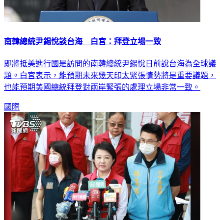
南韓總統尹錫悅談台海 白宮：拜登立場一致
即將抵美進行國是訪問的南韓總統尹錫悅日前說台海為全球議
題。白宮表示，能預期未來幾天印太緊張情勢將是重要議題，
也能預期美國總統拜登對兩岸緊張的處理立場非常一致。
國際