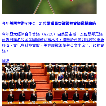
今年美國主辦APEC 21位眾議員齊籲領袖會議邀蔡總統
今年亞太經濟合作會議（APEC）由美國主辦，21位聯邦眾議
員近日聯名致函美國國務卿布林肯，指鑒於台灣對區域的重要
經濟、文化與科技貢獻，美方應邀總統蔡英文出席11月領袖會
議。
國際