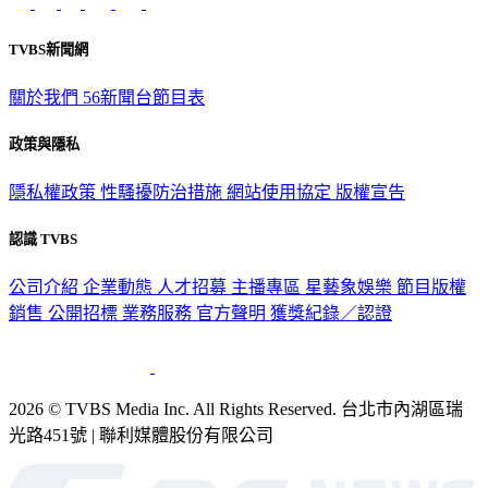
TVBS新聞網
關於我們
56新聞台節目表
政策與隱私
隱私權政策
性騷擾防治措施
網站使用協定
版權宣告
認識 TVBS
公司介紹
企業動態
人才招募
主播專區
星藝象娛樂
節目版權
銷售
公開招標
業務服務
官方聲明
獲獎紀錄／認證
2026 © TVBS Media Inc. All Rights Reserved. 台北市內湖區瑞
光路451號 | 聯利媒體股份有限公司