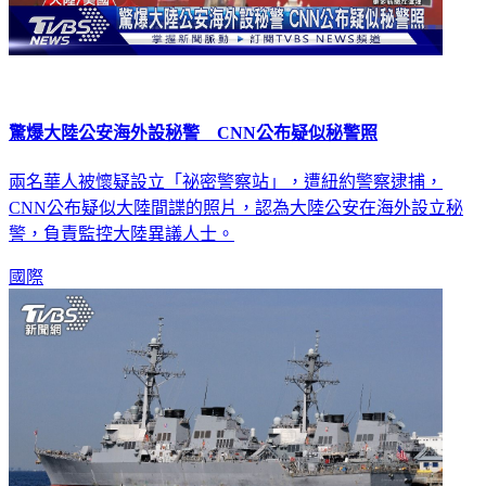
驚爆大陸公安海外設秘警 CNN公布疑似秘警照
兩名華人被懷疑設立「祕密警察站」，遭紐約警察逮捕，
CNN公布疑似大陸間諜的照片，認為大陸公安在海外設立秘
警，負責監控大陸異議人士。
國際