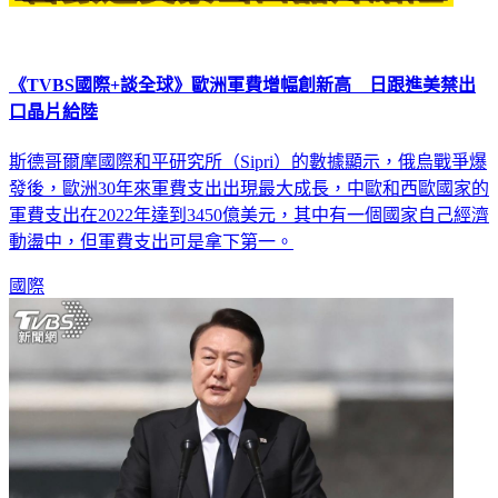
《TVBS國際+談全球》歐洲軍費增幅創新高 日跟進美禁出
口晶片給陸
斯德哥爾摩國際和平研究所（Sipri）的數據顯示，俄烏戰爭爆
發後，歐洲30年來軍費支出出現最大成長，中歐和西歐國家的
軍費支出在2022年達到3450億美元，其中有一個國家自己經濟
動盪中，但軍費支出可是拿下第一。
國際