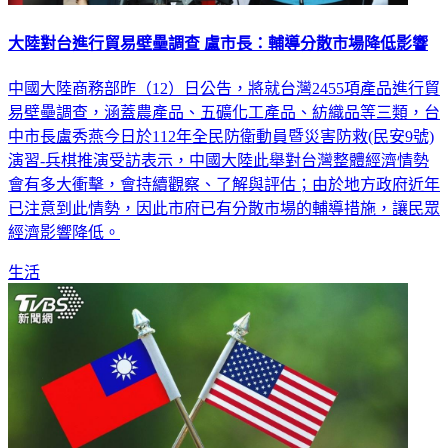
大陸對台進行貿易壁壘調查 盧市長：輔導分散市場降低影響
中國大陸商務部昨（12）日公告，將就台灣2455項產品進行貿
易壁壘調查，涵蓋農產品、五礦化工產品、紡織品等三類，台
中市長盧秀燕今日於112年全民防衛動員暨災害防救(民安9號)
演習-兵棋推演受訪表示，中國大陸此舉對台灣整體經濟情勢
會有多大衝擊，會持續觀察、了解與評估；由於地方政府近年
已注意到此情勢，因此市府已有分散市場的輔導措施，讓民眾
經濟影響降低。
生活