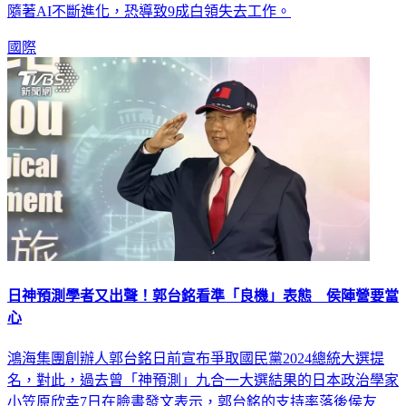
隨著AI不斷進化，恐導致9成白領失去工作。
國際
日神預測學者又出聲！郭台銘看準「良機」表態 侯陣營要當
心
鴻海集團創辦人郭台銘日前宣布爭取國民黨2024總統大選提
名，對此，過去曾「神預測」九合一大選結果的日本政治學家
小笠原欣幸7日在臉書發文表示，郭台銘的支持率落後侯友