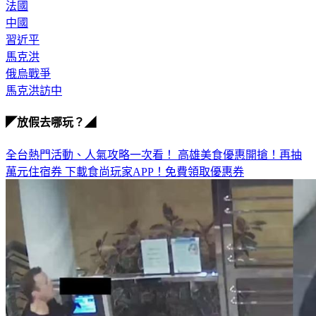
法國
中國
習近平
馬克洪
俄烏戰爭
馬克洪訪中
◤放假去哪玩？◢
全台熱門活動、人氣攻略一次看！
高雄美食優惠開搶！再抽
萬元住宿券
下載食尚玩家APP！免費領取優惠券