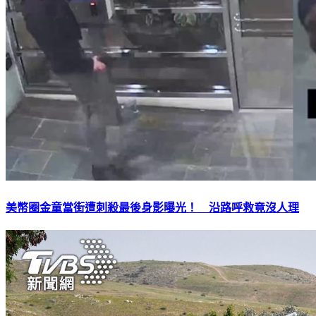
美幣圈金童當街遭刺殺最後身影曝光！ 沿路呼救竟沒人理