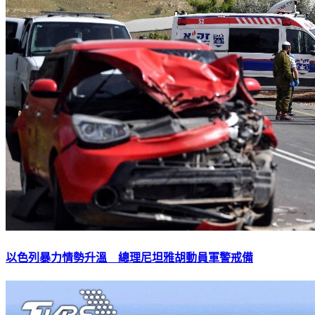
以色列暴力情勢升溫 總理尼坦雅胡動員軍警戒備