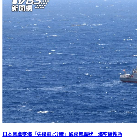
日本黑鷹墜海「失聯前2分鐘」通聯無異狀 海空續搜救