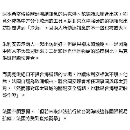
原本希望傳達歐洲團結訊息的馬克洪、范德賴恩聯合出訪，卻
意外成為中方分化歐洲的工具。對北京立場強硬的范德賴恩出
訪期間遭到「冷落」，且兩人所傳達訊息的不一致也被放大。
朱利安表示兩人一起出訪是好，但結果卻未如預期。一是因為
中國人不太歡迎她來；二是和她自信且強硬的態度相比，馬克
洪顯得膽怯迎合。
而馬克洪絕口不提台海議題的立場，也讓朱利安相當不解。他
說，法國自詡為歐洲領袖、聯合國安理會常任理事國與印太要
角，「然而卻對印太區域的關鍵安全議題，也就是台海穩定裝
聾作啞」。
法國不願意提，「但若未來無法航行於台灣海峽這條國際貿易
航線，法國將受到直接衝擊」。