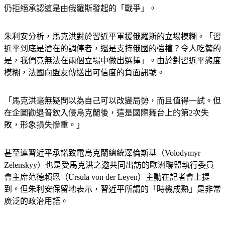
仍拒絕承認這是由俄羅斯發起的「戰爭」。
朱利安分析，馬克洪對於習近平軍援俄羅斯的立場模糊。「習
近平到底是潛在的調停者，還是支持俄國的強權？令人吃驚的
是，我們竟無法在兩個立場中做出選擇」。由於對習近平態度
模糊，法國向盟友傳送出可信度的負面訊號。
「馬克洪毫無疑問以為自己可以改變局勢，而且值得一試。但
在企圖勸退普欽入侵烏克蘭後，這是國際舞台上的第2次失
敗，形象損失慘重。」
甚至連習近平承諾致電烏克蘭總統澤倫斯基（Volodymyr 
Zelenskyy）也是受馬克洪之邀共同出訪的歐洲聯盟執行委員
會主席范德賴恩（Ursula von der Leyen）主動在記者會上提
到。但朱利安保留地表示，習近平所謂的「時機成熟」是非常
廣泛的政治用語。