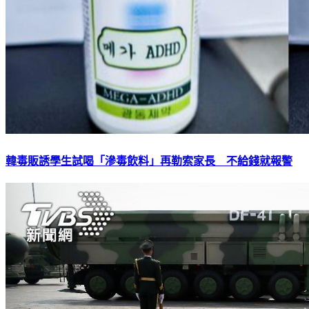
韓毒販誘學生試喝「滲毒飲料」再勒索家長 不給錢就報警