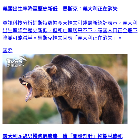
義國出生率降至歷史新低 馬斯克：義大利正在消失
資訊科技分析師斯特羅帕今天推文引述最新統計表示，義大利
出生率降至歷史新低，但死亡率居高不下，義國人口正全速下
降並可能減半。馬斯克推文回應「義大利正在消失」。
國際
義大利26歲男慢跑遇熊襲 遭「開膛剖肚」拖樹林慘死