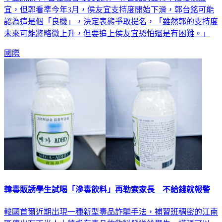
宜，但郭看準今年3月，侯友宜支持度開始下滑，郭台銘可能
認為這是個「良機」，決定表態爭取提名，「雖然郭的支持度
未來可能將略微上升，但要追上侯友宜恐怕還是有困難。」
國際
韓毒販誘學生試喝「滲毒飲料」再勒索家長 不給錢就報警
韓國首爾近期出現一種新型毒品詐騙手法，補習班稠密的江南