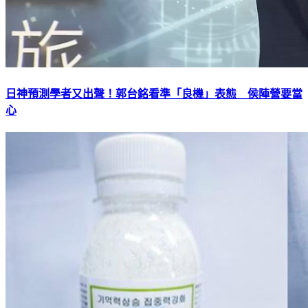
日神預測學者又出聲！郭台銘看準「良機」表態 侯陣營要當
心