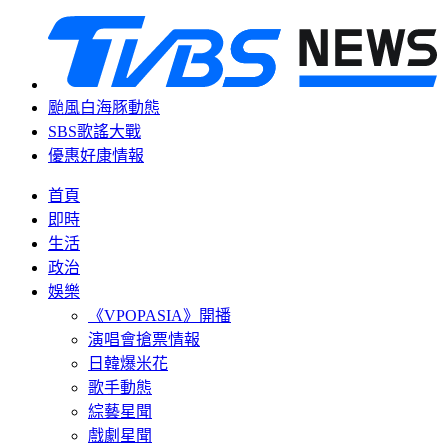
颱風白海豚動態
SBS歌謠大戰
優惠好康情報
首頁
即時
生活
政治
娛樂
《VPOPASIA》開播
演唱會搶票情報
日韓爆米花
歌手動態
綜藝星聞
戲劇星聞