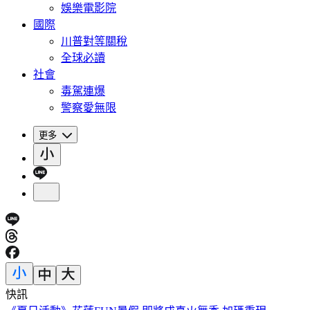
娛樂電影院
國際
川普對等關稅
全球必讀
社會
毒駕連爆
警察愛無限
更多
快訊