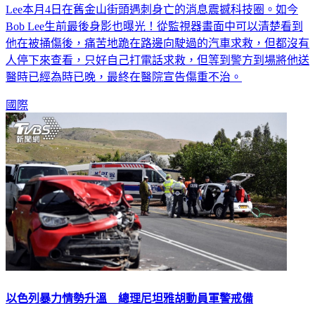
Lee本月4日在舊金山街頭遇刺身亡的消息震撼科技圈。如今
Bob Lee生前最後身影也曝光！從監視器畫面中可以清楚看到
他在被捅傷後，痛苦地跪在路邊向駛過的汽車求救，但都沒有
人停下來查看，只好自己打電話求救，但等到警方到場將他送
醫時已經為時已晚，最終在醫院宣告傷重不治。
國際
以色列暴力情勢升溫 總理尼坦雅胡動員軍警戒備