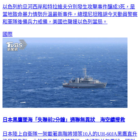
以色列約旦河西岸和特拉維夫分別發生攻擊事件釀成3死，是
當地致命暴力情勢升溫最新事件，總理尼坦雅胡今天動員警察
和軍隊後備兵力戒備，美國也聲援以色列當局。
國際
日本黑鷹墜海「失聯前2分鐘」通聯無異狀 海空續搜救
日本陸上自衛隊一架載著高階將領等10人的UH-60JA黑鷹直升