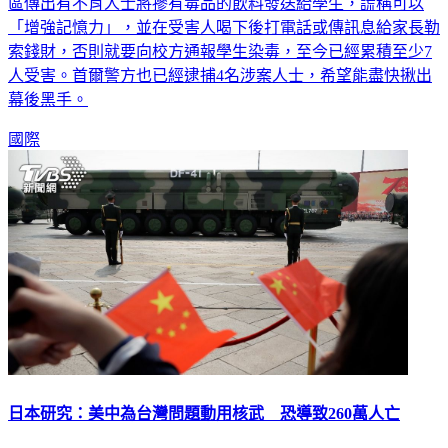
區傳出有不肖人士將摻有毒品的飲料發送給學生，謊稱可以
「增強記憶力」，並在受害人喝下後打電話或傳訊息給家長勒
索錢財，否則就要向校方通報學生染毒，至今已經累積至少7
人受害。首爾警方也已經逮捕4名涉案人士，希望能盡快揪出
幕後黑手。
國際
日本研究：美中為台灣問題動用核武 恐導致260萬人亡