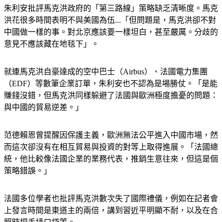
朱利安批評馬克洪政府的「第三路線」策略缺乏清晰度。馬克
洪花很多時間表明不與美國為伍...「但問題是，馬克洪卻不對
中國做一樣的事。對北京應該要一樣坦白，甚至嚴厲。分歧的
意見不應該藏在地毯下」。
就連馬克洪自豪達成的空中巴士（Airbus）、法國電力集團
（EDF）等數筆企業訂單，朱利安也不認為是場勝仗。「是能
賺錢沒錯，但馬克洪同樣躲避了法國與歐洲極度擔憂的問題：
與中國的貿易逆差。」
范德賴恩曾提醒因保護主義，歐洲無法公平進入中國市場，然
而這次卻沒有在相互貿易與投資的對等上取得進展。「法國總
統，他比較像法國企業的業務代表，推銷生意往來，但這是個
策略錯誤。」
法國多位學者也批評馬克洪數次失了國際禮儀，例如在記者會
上發言時間是東道主的兩倍，講到習近平明顯不耐，以及在合