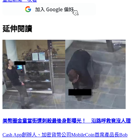
延伸閱讀
美幣圈金童當街遭刺殺最後身影曝光！ 沿路呼救竟沒人理
Cash App創辦人、加密貨幣公司MobileCoin首席產品長Bob