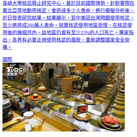
長崎大學核武廢止研究中心，基於目前國際情勢，針對實際在
東北亞等地動用核武，會造成多少人喪命，進行模擬分析後，
近日發表研究結果。結果顯示，若中美因台灣問題使用核武，
至少將造成260萬人喪命。就算核武使用地區受限，在核武使
用後的幾個月內，該地區仍會有至少25%的人口死亡。專家指
出，各界有必要正視使用核武的風險，重新調整國家安全架
構。
國際