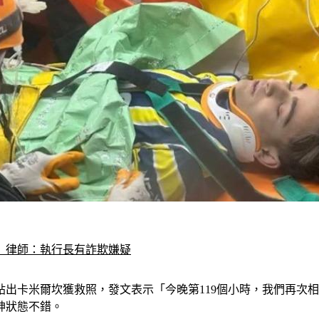
　律師：執行長有詐欺嫌疑
貼出卡米爾坎獲救照，發文表示「今晚第119個小時，我們再次
神狀態不錯。