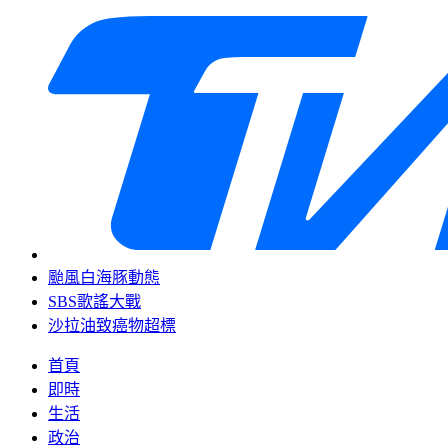
颱風白海豚動態
SBS歌謠大戰
沙拉油致癌物超標
首頁
即時
生活
政治