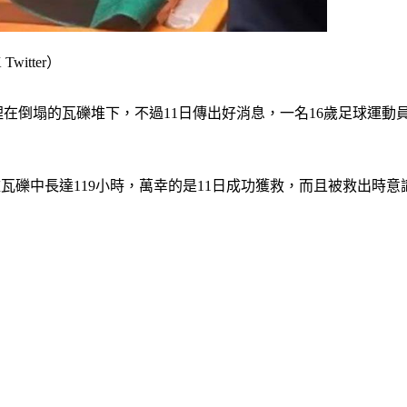
itter）
埋在倒塌的瓦礫堆下，不過11日傳出好消息，一名16歲足球運動
被埋在廢墟瓦礫中長達119小時，萬幸的是11日成功獲救，而且被救