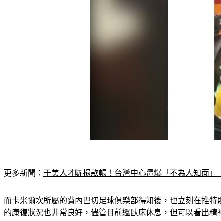
更多新聞：
于美人才曬捐款帳！台灣中心遭爆「不為人知面」
而卡米爾坎所屬的費內巴切足球俱樂部得知後，也立刻在
推特
的康復狀況也非常良好，儘管目前還臥床休息，但可以看出精