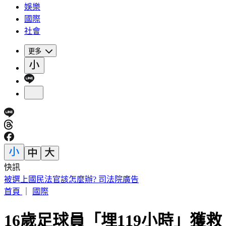
娛樂
國際
社會
更多
快訊
被選上國民法官該怎麼辦? 司法院廣告
首頁
｜
國際
16歲足球員「埋119小時」獲