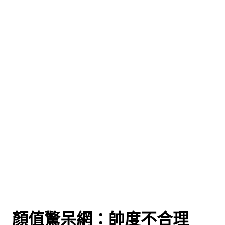
救 顏值驚呆網：帥度不合理