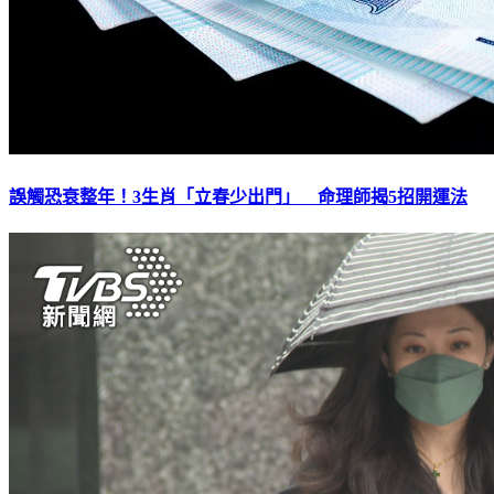
誤觸恐衰整年！3生肖「立春少出門」 命理師揭5招開運法