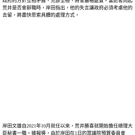
政府的方針互相矛盾、荒謬至極，將會嚴格處置。當記者問起
荒井是否會辭職時，岸田指出，他的失言讓政府必須考慮他的
去留，將盡快思索具體的處理方式，
岸田文雄自2021年10月就任以來，荒井勝喜就開始擔任總理大
臣秘書一職。據報導，由於岸田在1日的眾議院預算委員會