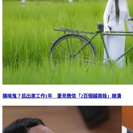
搞啥鬼？尪出差工作1年 妻見微信「2百個越南妹」崩潰