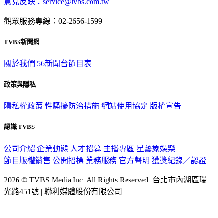
意見反映：service@tvbs.com.tw
觀眾服務專線：02-2656-1599
TVBS新聞網
關於我們
56新聞台節目表
政策與隱私
隱私權政策
性騷擾防治措施
網站使用協定
版權宣告
認識 TVBS
公司介紹
企業動態
人才招募
主播專區
星藝象娛樂
節目版權銷售
公開招標
業務服務
官方聲明
獲獎紀錄／認證
2026 © TVBS Media Inc. All Rights Reserved. 台北市內湖區瑞
光路451號 | 聯利媒體股份有限公司