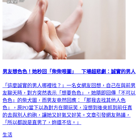
男友想色色！她秒回「柴柴哏圖」 下場超悲劇：誠實的男人
「這麼誠實的男人哪裡找？」一名女網友回想，自己在與前男
友聊天時，對方突然表示「想要色色」，她隨即回傳「不可以
色色」的柴犬圖，而男友竟然回應：「那我去找其他人色
色」，原PO當下以為對方在開玩笑，沒想到後來抓到前任真
的去與別人約砲，讓她又好氣又好笑。文章引發網友熱議，
「所以都說是直男了，妳還不信。」
生活