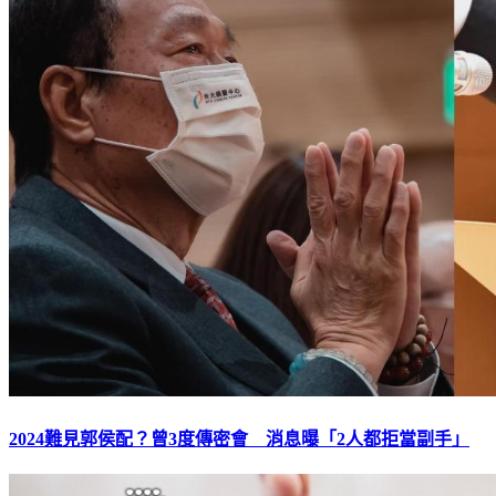
2024難見郭侯配？曾3度傳密會 消息曝「2人都拒當副手」