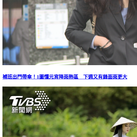
補班出門帶傘！1圖懂元宵降雨熱區 下週又有鋒面雨更大