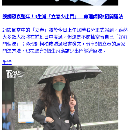
誤觸恐衰整年！3生肖「立春少出門」 命理師揭5招開運法
24節氣當中的「立春」將於今日上午10時42分正式報到，雖然
大多數人都將在補班日中度過，但還是不妨抽空替自己「好好
開個運」；命理師柯柏成透過臉書發文，分享5個立春的居家
開運方法，也提醒有3個生肖應該少出門躲避厄運。
生活