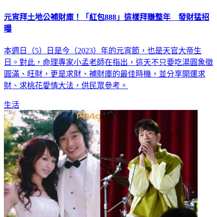
元宵拜土地公補財庫！「紅包888」這樣拜賺整年 發財猛招
曝
本週日（5）日是今（2023）年的元宵節，也是天官大帝生
日。對此，命理專家小孟老師在指出，這天不只要吃湯圓象徵
圓滿、旺財，更是求財、補財庫的最佳時機，並分享開運求
財、求桃花愛情大法，供民眾參考。
生活