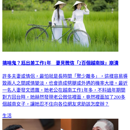
搞啥鬼？尪出差工作1年 妻見微信「2百個越南妹」崩潰
許多夫妻或情侶，最怕就是長時間「聚少離多」，這樣容易導
致兩人之間感情變淡，也會造成劈腿或外遇的機率大增。最近
一名人妻發文透露，她老公在越南工作1年多，不料過年期間
對方回台時，她赫然發現老公微信裡面，竟然裡面加了200多
個越南女子，讓她忍不住向各位網友求助該怎麼辦？
生活