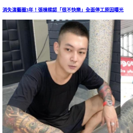
消失演藝圈3年！張棟樑認「很不快樂」全面停工原因曝光