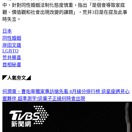
中，針對同性婚姻法制化態度慎重，指出「是個會導致家庭
觀、價值觀和社會出現改變的課題」，荒井3日是在提及此事
時失言。
日本
同性婚姻
岸田文雄
LGBTQ
荒井勝喜
首相秘書
◤人氣夯文◢
何潤東、曹佑寧獨家專訪搶先看
8月緣分排行榜 這星座遇見心
靈夥伴
超準測字!這輩子正緣何時會出現