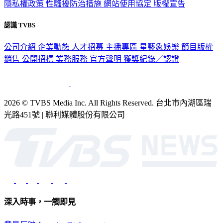
隱私權政策
性騷擾防治措施
網站使用協定
版權宣告
認識 TVBS
公司介紹
企業動態
人才招募
主播專區
星藝象娛樂
節目版權
銷售
公開招標
業務服務
官方聲明
獲獎紀錄／認證
2026 © TVBS Media Inc. All Rights Reserved. 台北市內湖區瑞
光路451號 | 聯利媒體股份有限公司
深入時事，一觸即見