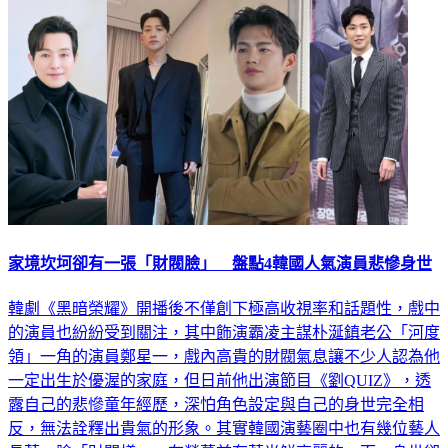
家境坎坷卻有一張「財閥臉」 盤點4韓國人氣演員悲慘身世
韓劇《黑暗榮耀》開播後不僅創下極高收視率和話題性，戲中
的演員也紛紛受到關注，其中飾演霸凌主謀朴涎鎮老公「河度
領」一角的演員鄭星一，戲內高貴的財閥氣息讓不少人認為他
一定出生於優渥的家庭，但日前他出演節目《劉QUIZ》，透
露自己的悲慘童年經歷，深怕角色設定與自己的身世完全相
反，無法詮釋出貴氣的形象。其實韓國演藝圈中也有幾位藝人