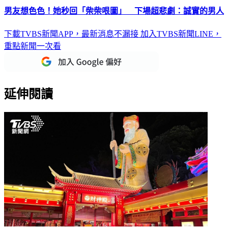
男友想色色！她秒回「柴柴哏圖」 下場超悲劇：誠實的男人
下載TVBS新聞APP，最新消息不漏接
加入TVBS新聞LINE，
重點新聞一次看
延伸閱讀