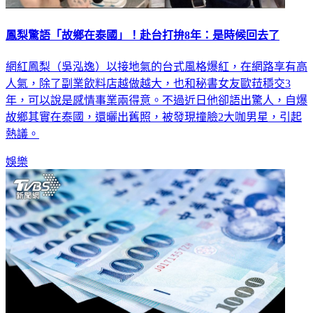
鳳梨驚語「故鄉在泰國」！赴台打拚8年：是時候回去了
網紅鳳梨（吳泓逸）以接地氣的台式風格爆紅，在網路享有高
人氣，除了副業飲料店越做越大，也和秘書女友歐菈穩交3
年，可以說是感情事業兩得意。不過近日他卻語出驚人，自爆
故鄉其實在泰國，還曬出舊照，被發現撞臉2大咖男星，引起
熱議。
娛樂