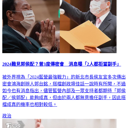
2024難見郭侯配？曾3度傳密會 消息曝「2人都拒當副手」
被外界視為「2024藍營最強戰力」的新北市長侯友宜多次傳出
密會鴻海創辦人郭台銘，搭檔創政壇佳話一說時有所聞，不過
如今也有消息指出，儘管藍營內部及一眾支持者都期待「郭侯
配／侯郭配」能夠成真，但由於兩人都無意擔任副手，因此搭
檔成真的機率也相對較低。
政治