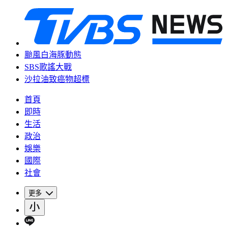
颱風白海豚動態
SBS歌謠大戰
沙拉油致癌物超標
首頁
即時
生活
政治
娛樂
國際
社會
更多