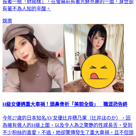
長著一臉「財閥樣」，在螢幕前有著光鮮亮麗的一面，身世卻
有著不為人知的辛酸。
娛樂
H級女優遇重大車禍！頭鼻骨折「美貌全毀」 職涯恐告終
今年27歲的日本知名AV女優辻井穗乃果（辻井ほのか），因
為擁有傲人的H級上圍，以及令人為之驚艷的性感長舌，受到
不少粉絲的喜愛。不過，她卻驚傳發生了重大車禍，且不但頭