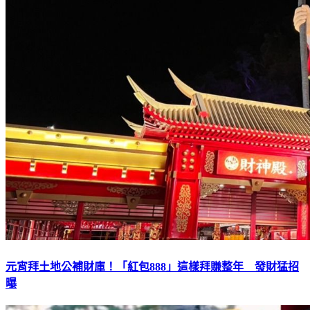
元宵拜土地公補財庫！「紅包888」這樣拜賺整年 發財猛招
曝