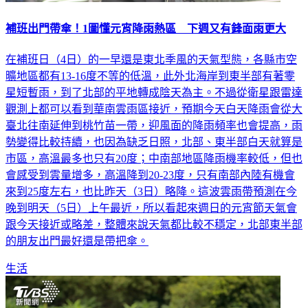
補班出門帶傘！1圖懂元宵降雨熱區 下週又有鋒面雨更大
在補班日（4日）的一早還是東北季風的天氣型態，各縣市空
曠地區都有13-16度不等的低溫，此外北海岸到東半部有著零
星短暫雨，到了北部的平地轉成陰天為主。不過從衛星跟雷達
觀測上都可以看到華南雲雨區接近，預期今天白天降雨會從大
臺北往南延伸到桃竹苗一帶，迎風面的降雨頻率也會提高，雨
勢變得比較持續，也因為缺乏日照，北部、東半部白天就算是
市區，高溫最多也只有20度；中南部地區降雨機率較低，但也
會感受到雲量增多，高溫降到20-23度，只有南部內陸有機會
來到25度左右，也比昨天（3日）略降。這波雲雨帶預測在今
晚到明天（5日）上午最近，所以看起來週日的元宵節天氣會
跟今天接近或略差，整體來說天氣都比較不穩定，北部東半部
的朋友出門最好還是帶把傘。
生活