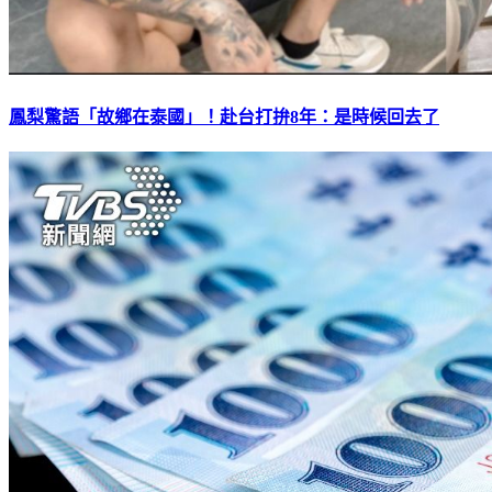
鳳梨驚語「故鄉在泰國」！赴台打拚8年：是時候回去了