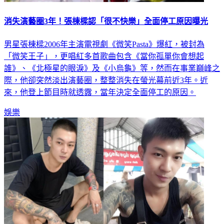
消失演藝圈3年！張棟樑認「很不快樂」全面停工原因曝光
男星張棟樑2006年主演電視劇《微笑Pasta》爆紅，被封為
「微笑王子」，更唱紅多首歌曲包含《當你孤單你會想起
誰》、《北極星的眼淚》及《小烏龜》等，然而在事業巔峰之
際，他卻突然淡出演藝圈，整整消失在螢光幕前近3年。近
來，他登上節目時就透露，當年決定全面停工的原因。
娛樂