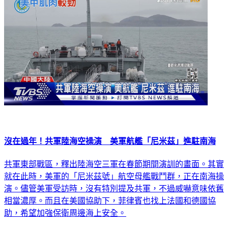
沒在過年！共軍陸海空操演 美軍航艦「尼米茲」進駐南海
共軍東部戰區，釋出陸海空三軍在春節期間演訓的畫面。其實
就在此時，美軍的「尼米茲號」航空母艦戰鬥群，正在南海操
演。儘管美軍受訪時，沒有特別提及共軍，不過威嚇意味依舊
相當濃厚。而且在美國協助下，菲律賓也找上法國和德國協
助，希望加強保衛周邊海上安全。