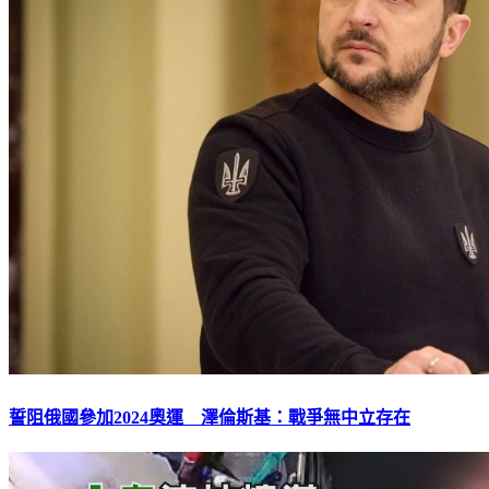
誓阻俄國參加2024奧運 澤倫斯基：戰爭無中立存在