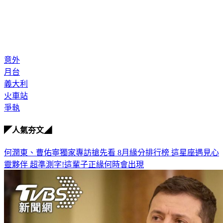
意外
月台
義大利
火車站
爭執
◤人氣夯文◢
何潤東、曹佑寧獨家專訪搶先看
8月緣分排行榜 這星座遇見心
靈夥伴
超準測字!這輩子正緣何時會出現