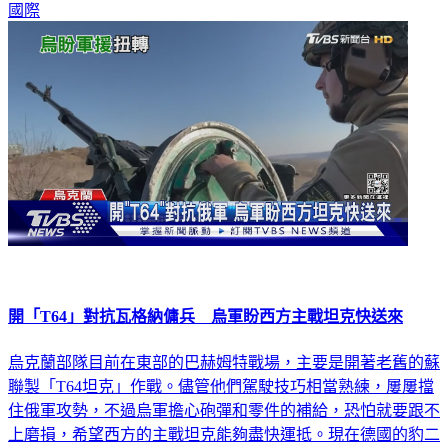
國際
開「T64」對抗瓦格納傭兵 烏軍盼西方主戰坦克快送來
烏克蘭部隊目前在東部的巴赫姆特戰場，主要是開著老舊的蘇
聯製「T64坦克」作戰。儘管他們駕駛技巧相當熟練，屢屢擋
住俄軍攻勢，不過烏軍擔心砲彈和零件的補給，恐怕就要跟不
上磨損，希望西方的主戰坦克能夠盡快運抵。現在德國的豹二