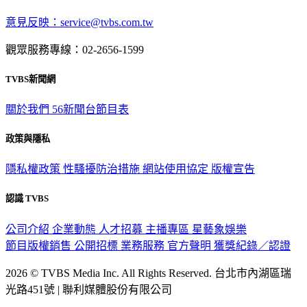
意見反映：service@tvbs.com.tw
觀眾服務專線：02-2656-1599
TVBS新聞網
關於我們
56新聞台節目表
政策與隱私
隱私權政策
性騷擾防治措施
網站使用協定
版權宣告
認識 TVBS
公司介紹
企業動態
人才招募
主播專區
星藝象娛樂
節目版權銷售
公開招標
業務服務
官方聲明
獲獎紀錄／認證
2026 © TVBS Media Inc. All Rights Reserved. 台北市內湖區瑞
光路451號 | 聯利媒體股份有限公司