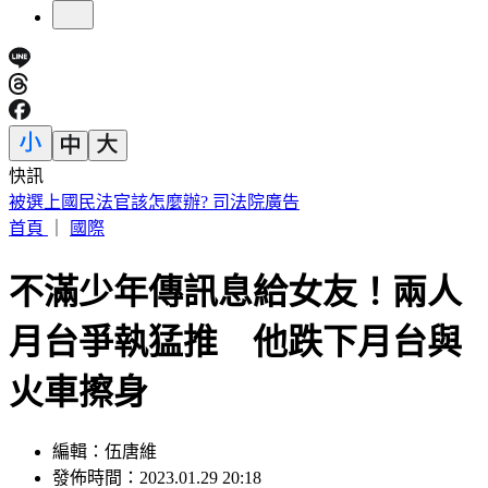
快訊
王凱靈堂曝光！黑色郵筒藏思念 70歲母缺席原因超催淚
首頁
｜
國際
不滿少年傳訊息給女友！兩人
月台爭執猛推 他跌下月台與
火車擦身
編輯：伍唐維
發佈時間：2023.01.29 20:18