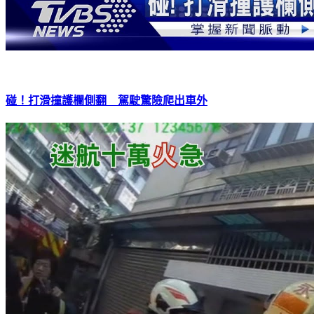
碰！打滑撞護欄側翻 駕駛驚險爬出車外