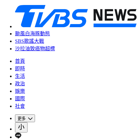
颱風白海豚動態
SBS歌謠大戰
沙拉油致癌物超標
首頁
即時
生活
政治
娛樂
國際
社會
更多