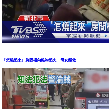
「怎燒起來」房間櫃內雜物起火 母女獲救