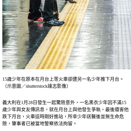
15歲少年在原本在月台上等火車卻遭另一名少年推下月台。
（示意圖／shutterstock達志影像）
義大利在1月28日發生一起驚險意外，一名黑衣少年因不滿15
歲少年與女友傳訊息，就在月台上與他發生爭執，最後還害他
跌下月台，火車這時剛好進站，所幸少年送醫後並無生命危
險，肇事者已被當地警察依法拘留。