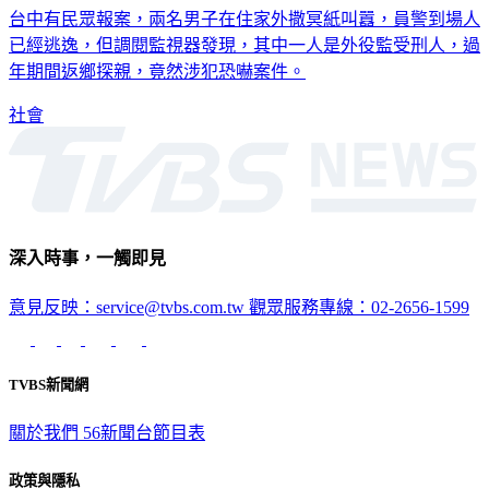
台中有民眾報案，兩名男子在住家外撒冥紙叫囂，員警到場人
已經逃逸，但調閱監視器發現，其中一人是外役監受刑人，過
年期間返鄉探親，竟然涉犯恐嚇案件。
社會
深入時事，一觸即見
意見反映：service@tvbs.com.tw
觀眾服務專線：02-2656-1599
TVBS新聞網
關於我們
56新聞台節目表
政策與隱私