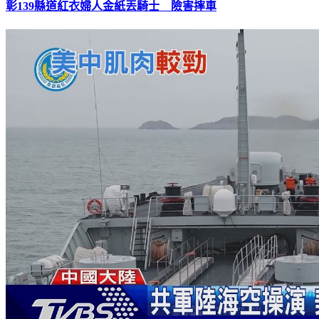
彰139縣道紅衣婦人金紙丟騎士 險害摔車