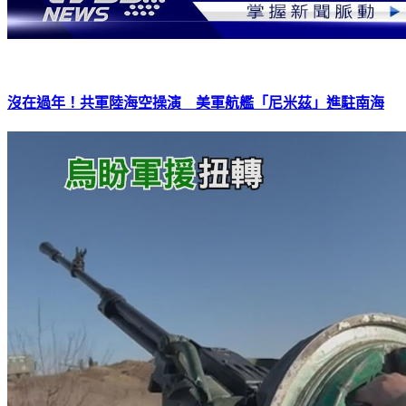
沒在過年！共軍陸海空操演 美軍航艦「尼米茲」進駐南海