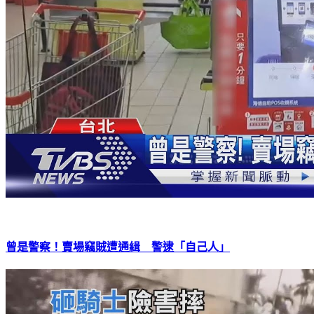
曾是警察！賣場竊賊遭通緝 警逮「自己人」