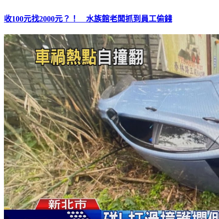
收100元找2000元？！ 水族館老闆抓到員工偷錢