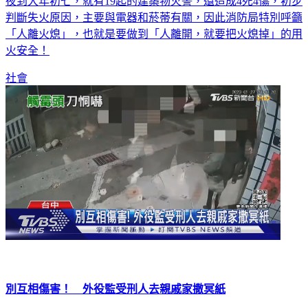
夜到大年初七，就有19起的建築物火警，還造成4死4傷，初步
判斷失火原因，主要與電器和菸蒂有關，因此消防局特別呼籲
「人離火熄」，也就是要做到「人離開，就要把火熄掉」的用
火安全！
社會
別互相傷害！ 外役監受刑人去親戚家撒冥紙