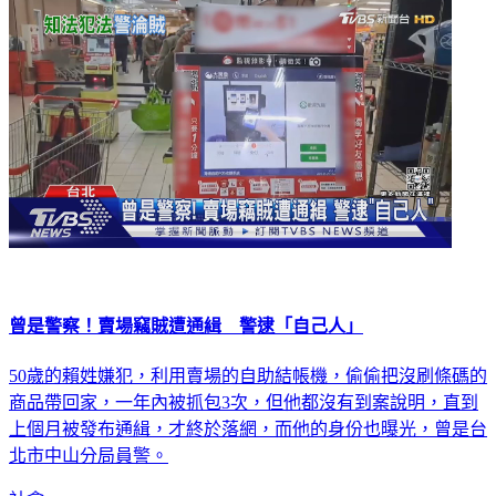
曾是警察！賣場竊賊遭通緝 警逮「自己人」
50歲的賴姓嫌犯，利用賣場的自助結帳機，偷偷把沒刷條碼的
商品帶回家，一年內被抓包3次，但他都沒有到案說明，直到
上個月被發布通緝，才終於落網，而他的身份也曝光，曾是台
北市中山分局員警。