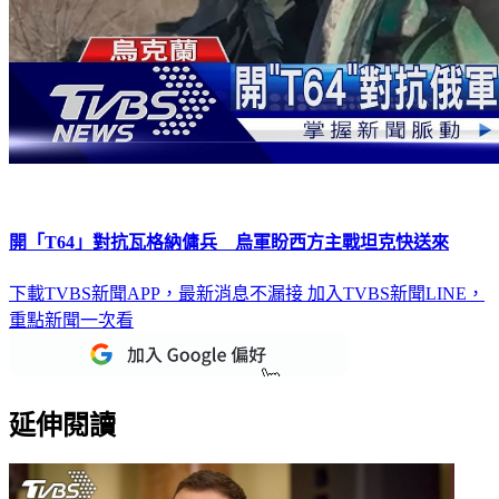
開「T64」對抗瓦格納傭兵 烏軍盼西方主戰坦克快送來
下載TVBS新聞APP，最新消息不漏接
加入TVBS新聞LINE，
重點新聞一次看
延伸閱讀