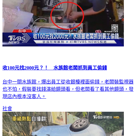
收100元找2000元？！ 水族館老闆抓到員工偷錢
台中一間水族館，爆出員工從收銀檯裡面偷錢，老闆裝監視器
也不怕，假裝要找錢演給鏡頭看，但老闆看了看其他鏡頭，發
現店內根本沒客人。
社會