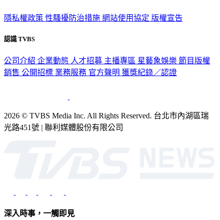
隱私權政策
性騷擾防治措施
網站使用協定
版權宣告
認識 TVBS
公司介紹
企業動態
人才招募
主播專區
星藝象娛樂
節目版權
銷售
公開招標
業務服務
官方聲明
獲獎紀錄／認證
2026 © TVBS Media Inc. All Rights Reserved. 台北市內湖區瑞
光路451號 | 聯利媒體股份有限公司
深入時事，一觸即見