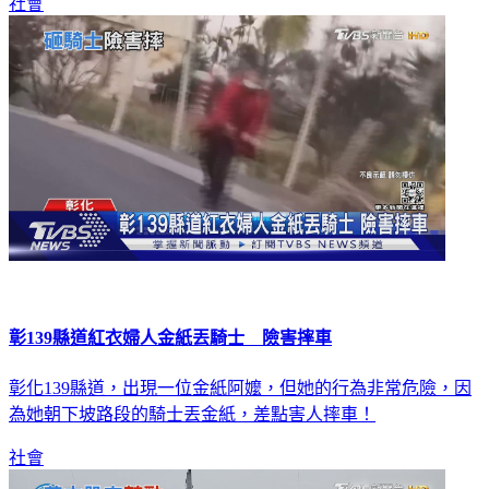
社會
彰139縣道紅衣婦人金紙丟騎士 險害摔車
彰化139縣道，出現一位金紙阿嬤，但她的行為非常危險，因
為她朝下坡路段的騎士丟金紙，差點害人摔車！
社會