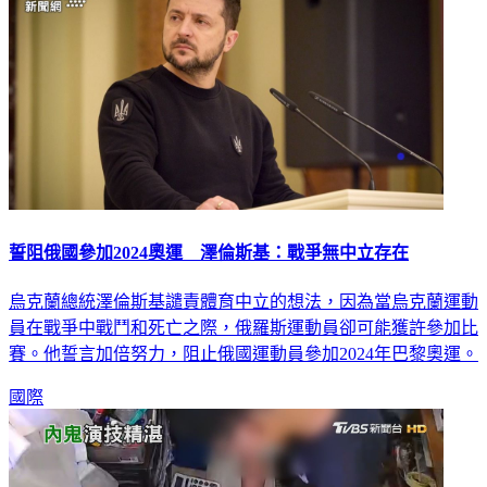
誓阻俄國參加2024奧運 澤倫斯基：戰爭無中立存在
烏克蘭總統澤倫斯基譴責體育中立的想法，因為當烏克蘭運動
員在戰爭中戰鬥和死亡之際，俄羅斯運動員卻可能獲許參加比
賽。他誓言加倍努力，阻止俄國運動員參加2024年巴黎奧運。
國際