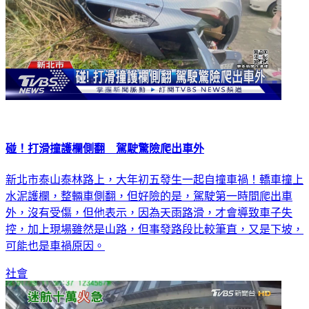
碰！打滑撞護欄側翻 駕駛驚險爬出車外
新北市泰山泰林路上，大年初五發生一起自撞車禍！轎車撞上
水泥護欄，整輛車側翻，但好險的是，駕駛第一時間爬出車
外，沒有受傷，但他表示，因為天雨路滑，才會導致車子失
控，加上現場雖然是山路，但事發路段比較筆直，又是下坡，
可能也是車禍原因。
社會