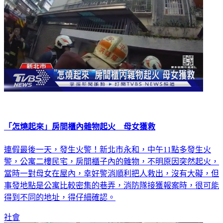
「怎燒起來」房間櫃內雜物起火 母女獲救
連假最後一天，發生火警！新北市永和，中午11點多發生火
警，公寓二樓民宅，房間櫃子內的雜物，不明原因突然起火，
當時一對母女在屋內，幸好警消順利把人救出，沒有大礙，但
事發地點是公寓比較密集的巷弄，消防隊接獲報案時，很可能
得到不同的地址，得仔細確認。
社會