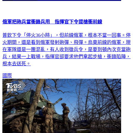
俄軍把砲兵當衝鋒兵用 指揮官下令提槍衝前線
普欽下令「停火36小時」，但前線俄軍，根本不當一回事。停
火期間，還是看到俄軍發射砲彈、飛彈。烏東前線的俄軍，現
在軍隊還是一團混亂，有人收到徵兵令，是要到頓內次克當砲
兵，結果一上戰場，指揮官卻要求他們拿起步槍，衝鋒陷陣，
根本去送死。
國際