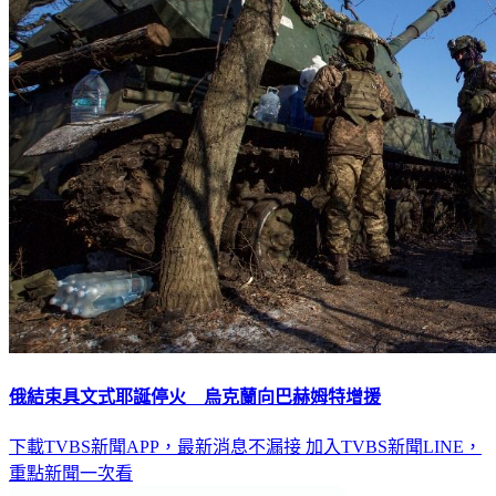
俄結束具文式耶誕停火 烏克蘭向巴赫姆特增援
下載TVBS新聞APP，最新消息不漏接
加入TVBS新聞LINE，
重點新聞一次看