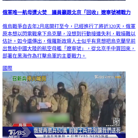
俄軍唯一航母遭火焚 議員籲跟北京「回收」遼寧號補戰力
俄烏戰爭自去年2月底開打至今，已經進行了將近320天，俄軍
原本想以閃電戰拿下烏克蘭，沒想到行動接連失利，戰損難以
估計。如今還傳出，俄羅斯政壇人士似乎有意想把烏克蘭早前
出售給中國大陸的航空母艦「遼寧號」，從北京手中買回來，
部署在黑海作為打擊烏軍的主要戰力。
國際