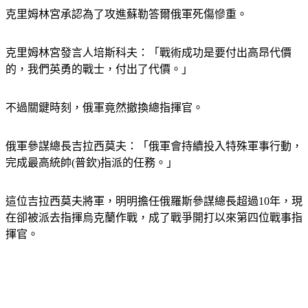
克里姆林宮承認為了攻進蘇勒答爾俄軍死傷慘重。
克里姆林宮發言人培斯科夫：「戰術成功是要付出高昂代價
的，我們英勇的戰士，付出了代價。」
不過關鍵時刻，俄軍竟然撤換總指揮官。
俄軍參謀總長吉拉西莫夫：「俄軍會持續投入特殊軍事行動，
完成最高統帥(普欽)指派的任務。」
這位吉拉西莫夫將軍，明明擔任俄羅斯參謀總長超過10年，現
在卻被派去指揮烏克蘭作戰，成了戰爭開打以來第四位戰事指
揮官。