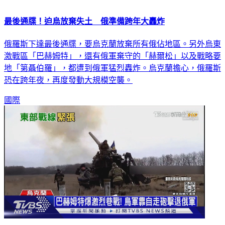
最後通牒！迫烏放棄失土 俄準備跨年大轟炸
俄羅斯下達最後通牒，要烏克蘭放棄所有俄佔地區。另外烏東
激戰區「巴赫姆特」，還有俄軍棄守的「赫爾松」以及戰略要
地「第聶伯羅」，都遭到俄軍猛烈轟炸。烏克蘭擔心，俄羅斯
恐在跨年夜，再度發動大規模空襲。
國際