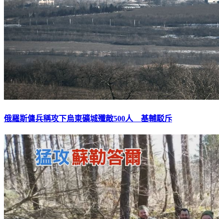
俄羅斯傭兵稱攻下烏東礦城殲敵500人 基輔駁斥