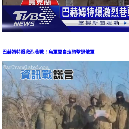
巴赫姆特爆激烈巷戰！烏軍靠自走砲擊退俄軍