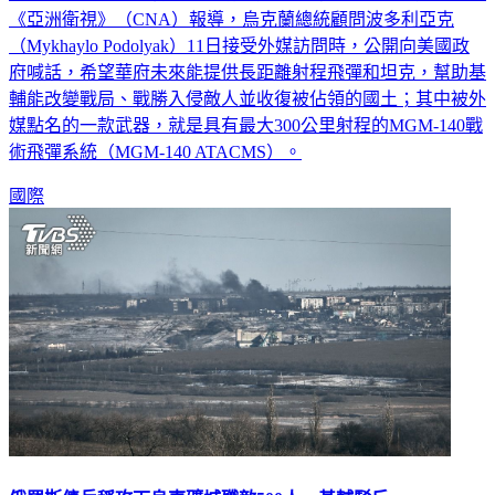
《亞洲衛視》（CNA）報導，烏克蘭總統顧問波多利亞克
（Mykhaylo Podolyak）11日接受外媒訪問時，公開向美國政
府喊話，希望華府未來能提供長距離射程飛彈和坦克，幫助基
輔能改變戰局、戰勝入侵敵人並收復被佔領的國土；其中被外
媒點名的一款武器，就是具有最大300公里射程的MGM-140戰
術飛彈系統（MGM-140 ATACMS）。
國際