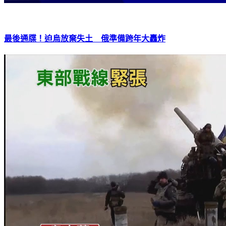
最後通牒！迫烏放棄失土 俄準備跨年大轟炸