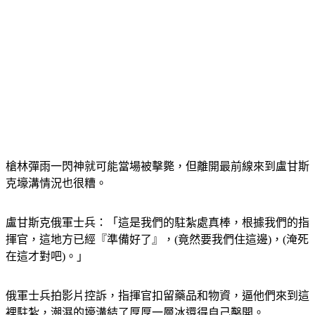
槍林彈雨一閃神就可能當場被擊斃，但離開最前線來到盧甘斯
克壕溝情況也很糟。
盧甘斯克俄軍士兵：「這是我們的駐紮處真棒，根據我們的指
揮官，這地方已經『準備好了』，(竟然要我們住這邊)，(淹死
在這才對吧)。」
俄軍士兵拍影片控訴，指揮官扣留藥品和物資，逼他們來到這
裡駐紮，潮濕的壕溝結了厚厚一層冰還得自己鑿開。