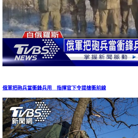
俄軍把砲兵當衝鋒兵用 指揮官下令提槍衝前線