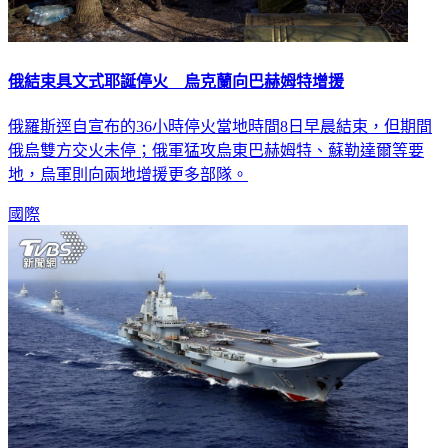
俄結束具文式耶誕停火 烏克蘭向巴赫姆特增援
俄羅斯逕自宣布的36小時停火當地時間8日早晨結束，但期間
俄烏雙方交火未停；俄軍猛攻烏東巴赫姆特、蘇勒達爾等要
地，烏軍則向兩地增援更多部隊。
國際