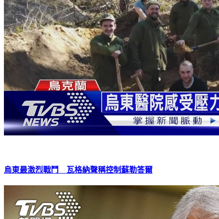
烏東最激烈戰鬥 瓦格納聲稱控制蘇勒答爾