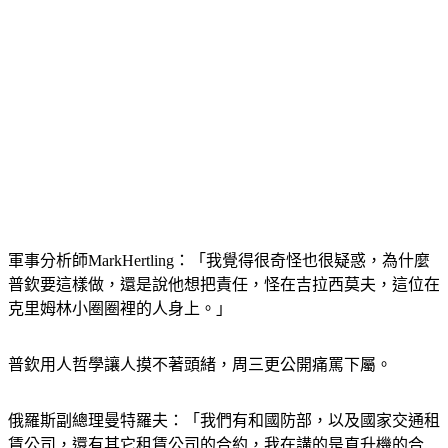
軍事分析師MarkHertling：「我覺得很奇怪也很疑惑，為什麼
普欽要這樣做，還是說他想把責任，怪在吉拉西莫夫，這位在
克里姆林小圈圈裡的人身上。」
普欽用人哲學讓人摸不著頭緒，周三更公開痛罵下屬。
俄羅斯副總理曼特羅夫：「我們有和國防部，以及國家交通租
賃公司，還有其它租賃公司的合約，我在講的是直升機的合