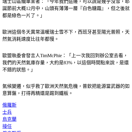
瑞士山區纜車業者：「今年我們這邊，可以說是幾乎沒雪，耶
誕節前大概12月中，山頭有薄薄一層『白色糖霜』，但之後就
都是綠色一片了。」
歐洲這個冬天異常溫暖瑞士雪不下，西班牙甚至陽光普照，天
然氣消耗速度比往年都慢。
歐盟執委會發言人TimMcPhie：「上一次我回到辦公室去看，
我們的天然氣庫存量，大約是83%，以這個時間點來說，是還
不錯的狀態。」
氣候變遷，似乎救了歐洲天然氣危機，普欽把能源當武器的如
意算盤，打得再精還是踢到鐵板。
俄羅斯
士兵
烏克蘭
接任