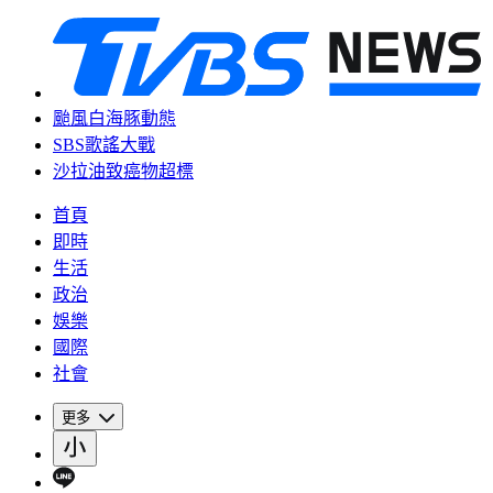
颱風白海豚動態
SBS歌謠大戰
沙拉油致癌物超標
首頁
即時
生活
政治
娛樂
國際
社會
更多