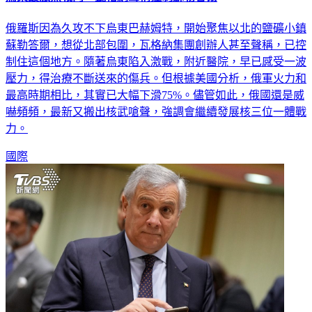
俄羅斯因為久攻不下烏東巴赫姆特，開始聚焦以北的鹽礦小鎮
蘇勒答爾，想從北部包圍，瓦格納集團創辦人甚至聲稱，已控
制住這個地方。隨著烏東陷入激戰，附近醫院，早已感受一波
壓力，得治療不斷送來的傷兵。但根據美國分析，俄軍火力和
最高時期相比，其實已大幅下滑75%。儘管如此，俄國還是威
嚇頻頻，最新又搬出核武嗆聲，強調會繼續發展核三位一體戰
力。
國際