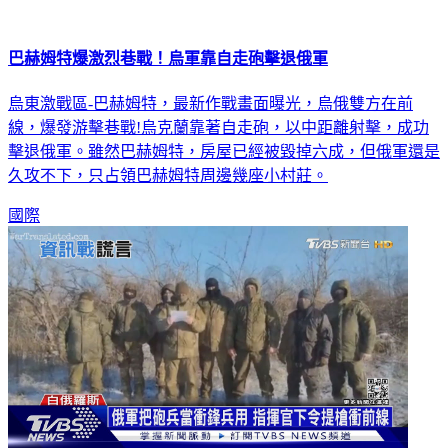
巴赫姆特爆激烈巷戰！烏軍靠自走砲擊退俄軍
烏東激戰區-巴赫姆特，最新作戰畫面曝光，烏俄雙方在前
線，爆發游擊巷戰!烏克蘭靠著自走砲，以中距離射擊，成功
擊退俄軍。雖然巴赫姆特，房屋已經被毀掉六成，但俄軍還是
久攻不下，只占領巴赫姆特周邊幾座小村莊。
國際