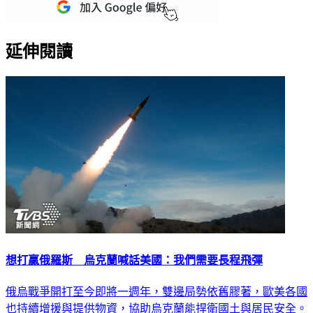
延伸閱讀
想打贏俄羅斯 烏克蘭喊話美國：我們需要長程飛彈
俄烏戰爭開打至今即將一週年，雙邊局勢依舊膠著，歐美各國
也持續增援與提供物資，協助烏克蘭能捍衛國土與居民安全。