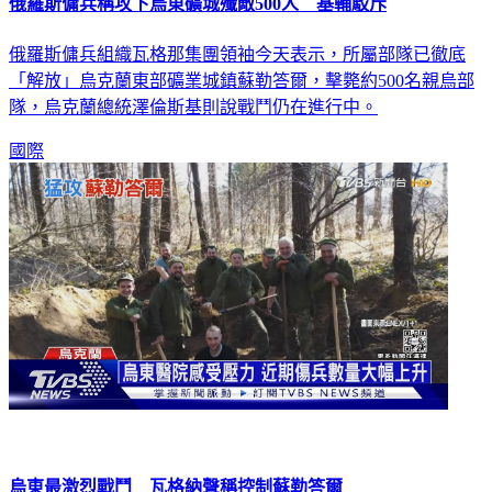
俄羅斯傭兵稱攻下烏東礦城殲敵500人 基輔駁斥
俄羅斯傭兵組織瓦格那集團領袖今天表示，所屬部隊已徹底
「解放」烏克蘭東部礦業城鎮蘇勒答爾，擊斃約500名親烏部
隊，烏克蘭總統澤倫斯基則說戰鬥仍在進行中。
國際
烏東最激烈戰鬥 瓦格納聲稱控制蘇勒答爾