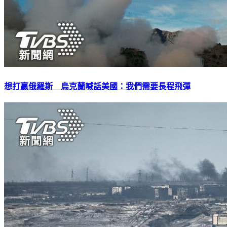
想打贏俄羅斯 烏克蘭喊話美國：我們需要長程飛彈