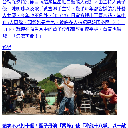
佼、陳明珠以及歌手黃宣聯手主持，幾乎每年都會邀請海外藝
人共慶，今年也不例外，昨（13）日官方釋出嘉賓片花，其中
有5人團隊，頭髮皆是金色，被許多人指認是韓國夯團（G）I-
DLE，就連在預告片中的黃子佼都驚訝到摔平板，黃宣也嚇
喊：「怎麼可能！」
娛樂
這次不只打十個！甄子丹演「喬峰」使「降龍十八掌」以一敵
百