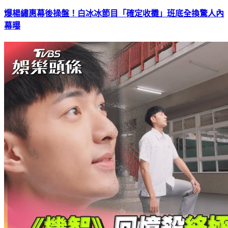
爆楊繡惠幕後操盤！白冰冰節目「確定收攤」班底全換驚人內
幕曝