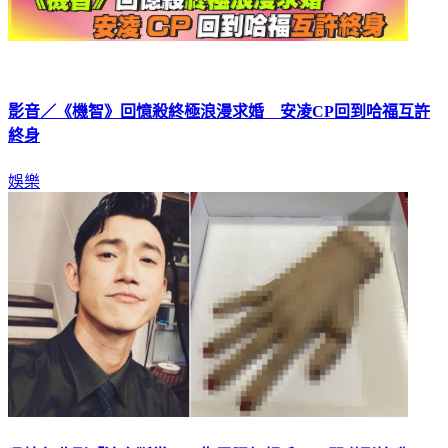
影音／《機智》回憶殺終極浪漫求婚 安凌CP回到哈福互許
終身
娛樂
吳慷仁收到「流血斷掌」！指甲腥紅超毛 一開嚇到摀嘴