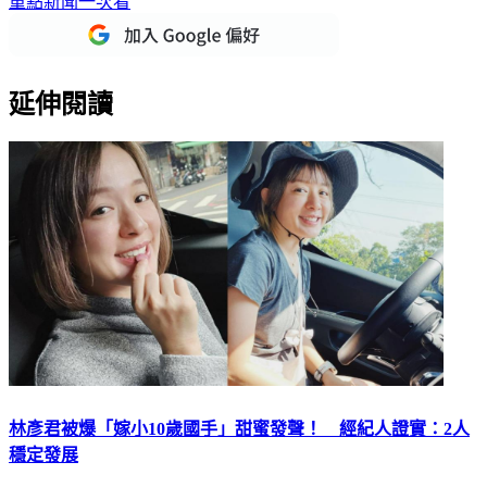
延伸閱讀
林彥君被爆「嫁小10歲國手」甜蜜發聲！ 經紀人證實：2人
穩定發展
38歲女星林彥君（151）和韓籍歐巴男友分手一年，今（14）