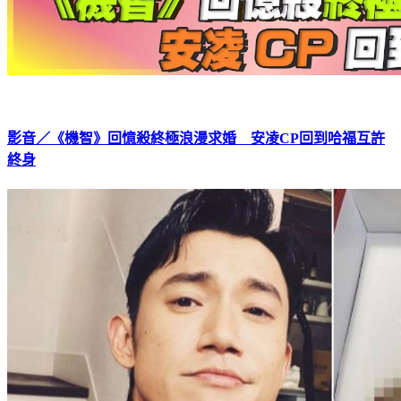
影音／《機智》回憶殺終極浪漫求婚 安凌CP回到哈福互許
終身