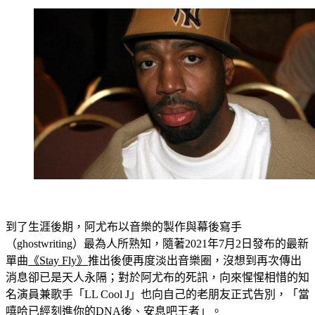
到了生涯後期，阿尤布以音樂的製作與幕後寫手
（ghostwriting）最為人所熟知，隨著2021年7月2日發布的最新
單曲
《Stay Fly》
推出後便再度淡出音樂圈，沒想到再次傳出
消息卻已是天人永隔；對於阿尤布的死訊，向來惺惺相惜的知
名演員兼歌手「LL Cool J」也向自己的老朋友正式告別，「當
嘻哈已經刻進你的DNA後、安息吧王者」。