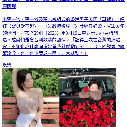
由蔡一智、蔡一傑及蘇志威組成的香港男子天團「草蜢」，唱
紅〈寶貝對不起〉、〈失戀陣線聯盟〉等經典好歌，成軍37年
的他們，宣布將於明（2023）年3月18日重返台北小巨蛋開
唱。成員們難忘台灣歌迷的熱情，「記得上次在台灣的演唱
會，不知道為什麼唱沒幾首我就感動到哭了，台下的觀眾也跟
著流淚，台上台下哭成一團，非常感動。」
娛樂