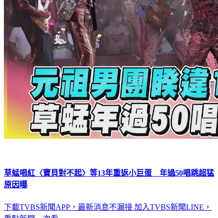
草蜢唱紅〈寶貝對不起〉等13年重返小巨蛋 年過50唱跳超猛
原因曝
下載TVBS新聞APP，最新消息不漏接
加入TVBS新聞LINE，
重點新聞一次看