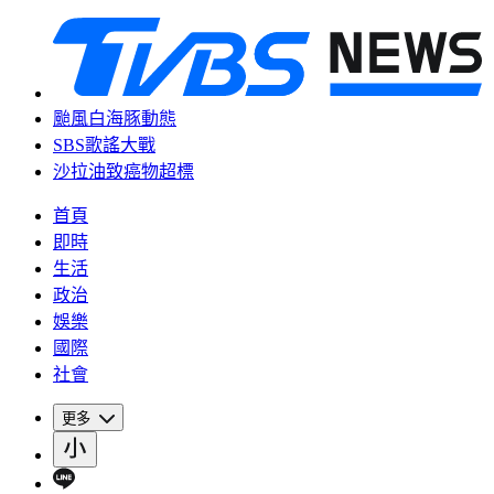
颱風白海豚動態
SBS歌謠大戰
沙拉油致癌物超標
首頁
即時
生活
政治
娛樂
國際
社會
更多