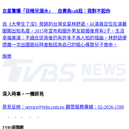
女星驚爆「目睹兒溺水」 自責急call尪：我對不起你
自《大學生了沒》發跡的台灣女星林舒語，以演員定位在演藝
圈闖出知名度，2015年宣布和圈外男友結婚後育有2子，生活
幸福美滿；不過在這背後仍有許多不為人知的插曲，林舒語便
透露一次出國遊玩時差點因為自己的粗心導致兒子喪命。
娛樂
深入時事，一觸即見
意見反映：service@tvbs.com.tw
觀眾服務專線：02-2656-1599
TVBS新聞網