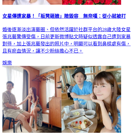
女星傳遭家暴！「板凳砸臉」險毀容 無奈嘆：從小就被打
婚後逐漸淡出演藝圈、但依然活躍於社群平台的28歲大陸女星
張兆藝驚傳受傷，日前更新微博貼文時疑似透露自己遭到家暴
對待，加上張兆藝發出的照片中，明顯可以看到鼻樑處有傷，
且有瘀血情況，讓不少粉絲擔心不已。
娛樂