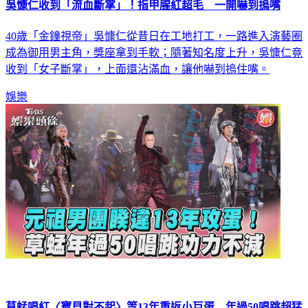
40歲「金鐘視帝」吳慷仁從昔日在工地打工，一路進入演藝圈
成為御用男主角，獎座拿到手軟；隨著知名度上升，吳慷仁竟
收到「女子斷掌」，上面還沾滿血，讓他嚇到摀住嘴。
娛樂
草蜢唱紅〈寶貝對不起〉等13年重返小巨蛋 年過50唱跳超猛
原因曝