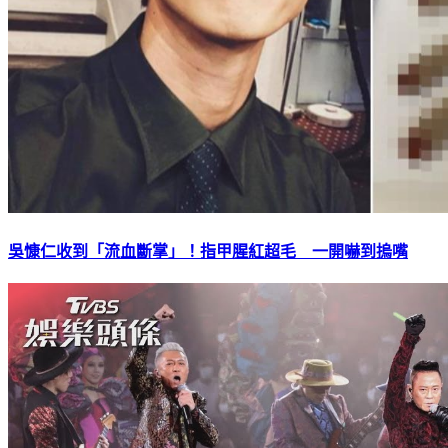
吳慷仁收到「流血斷掌」！指甲腥紅超毛 一開嚇到摀嘴