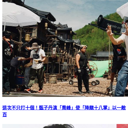
這次不只打十個！甄子丹演「喬峰」使「降龍十八掌」以一敵
百