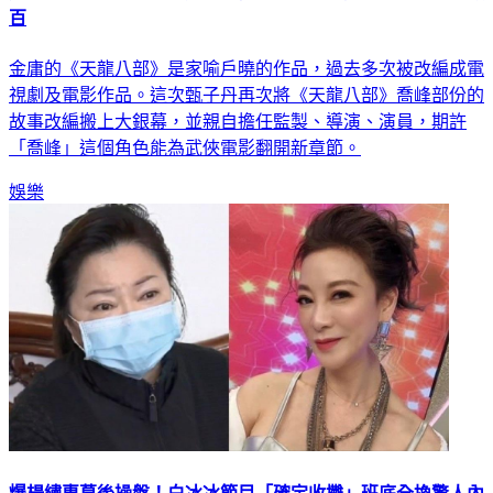
金庸的《天龍八部》是家喻戶曉的作品，過去多次被改編成電
視劇及電影作品。這次甄子丹再次將《天龍八部》喬峰部份的
故事改編搬上大銀幕，並親自擔任監製、導演、演員，期許
「喬峰」這個角色能為武俠電影翻開新章節。
娛樂
爆楊繡惠幕後操盤！白冰冰節目「確定收攤」班底全換驚人內