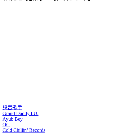
饒舌歌手
Grand Daddy I.U.
Ayub Bey
OG
Cold Chillin’ Records
◤放假去哪玩？◢