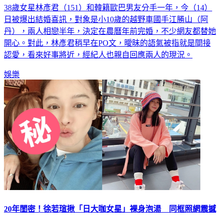
日被爆出結婚喜訊，對象是小10歲的越野車國手江勝山（阿
丹），兩人相戀半年，決定在農曆年前完婚，不少網友都替她
開心。對此，林彥君稍早在PO文，曖昧的語氣被指就是間接
認愛，看來好事將近，經紀人也親自回應兩人的現況。
娛樂
20年閨密！徐若瑄揪「日大咖女星」裸身泡湯 同框照網震撼
女星徐若瑄（Vivian）與日星天野博之、南原清隆組成的經典