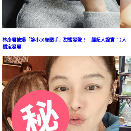
林彥君被爆「嫁小10歲國手」甜蜜發聲！ 經紀人證實：2人
穩定發展