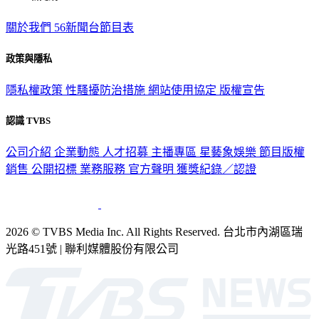
關於我們
56新聞台節目表
政策與隱私
隱私權政策
性騷擾防治措施
網站使用協定
版權宣告
認識 TVBS
公司介紹
企業動態
人才招募
主播專區
星藝象娛樂
節目版權
銷售
公開招標
業務服務
官方聲明
獲獎紀錄／認證
2026 © TVBS Media Inc. All Rights Reserved. 台北市內湖區瑞
光路451號 | 聯利媒體股份有限公司