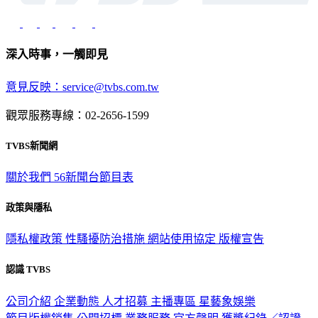
深入時事，一觸即見
意見反映：service@tvbs.com.tw
觀眾服務專線：02-2656-1599
TVBS新聞網
關於我們
56新聞台節目表
政策與隱私
隱私權政策
性騷擾防治措施
網站使用協定
版權宣告
認識 TVBS
公司介紹
企業動態
人才招募
主播專區
星藝象娛樂
節目版權銷售
公開招標
業務服務
官方聲明
獲獎紀錄／認證