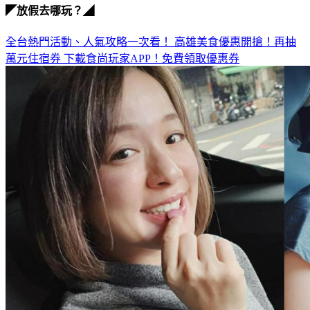
全台熱門活動、人氣攻略一次看！
高雄美食優惠開搶！再抽
萬元住宿券
下載食尚玩家APP！免費領取優惠券