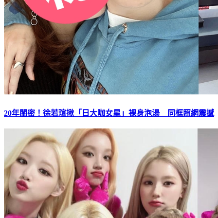
20年閨密！徐若瑄揪「日大咖女星」裸身泡湯 同框照網震撼