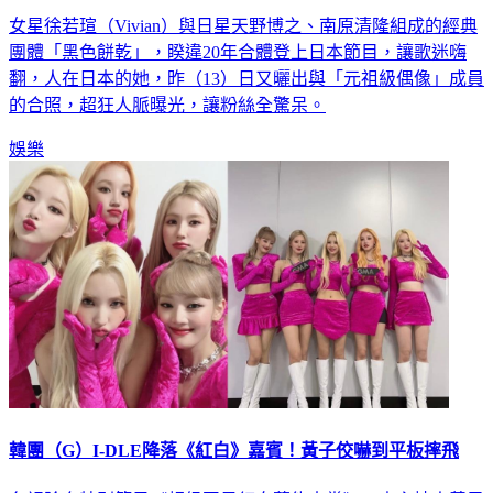
團體「黑色餅乾」，睽違20年合體登上日本節目，讓歌迷嗨
翻，人在日本的她，昨（13）日又曬出與「元祖級偶像」成員
的合照，超狂人脈曝光，讓粉絲全驚呆。
娛樂
韓團（G）I-DLE降落《紅白》嘉賓！黃子佼嚇到平板摔飛
台視除夕特別節目《超級巨星紅白藝能大賞》，由主持人黃子