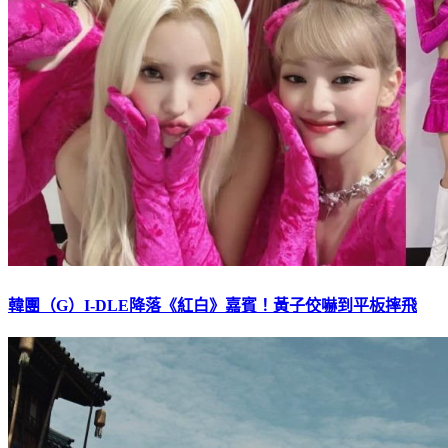
韓團（G）I-DLE降落《紅白》嘉賓！黃子佼嚇到平板摔飛