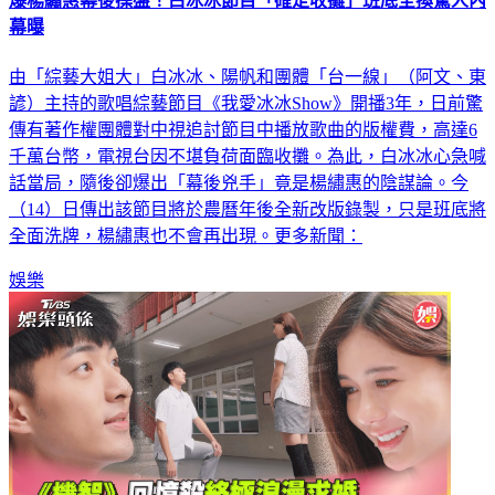
幕曝
由「綜藝大姐大」白冰冰、陽帆和團體「台一線」（阿文、東
諺）主持的歌唱綜藝節目《我愛冰冰Show》開播3年，日前驚
傳有著作權團體對中視追討節目中播放歌曲的版權費，高達6
千萬台幣，電視台因不堪負荷面臨收攤。為此，白冰冰心急喊
話當局，隨後卻爆出「幕後兇手」竟是楊繡惠的陰謀論。今
（14）日傳出該節目將於農曆年後全新改版錄製，只是班底將
全面洗牌，楊繡惠也不會再出現。更多新聞：
娛樂