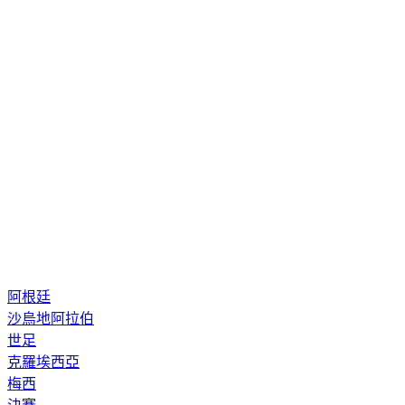
阿根廷
沙烏地阿拉伯
世足
克羅埃西亞
梅西