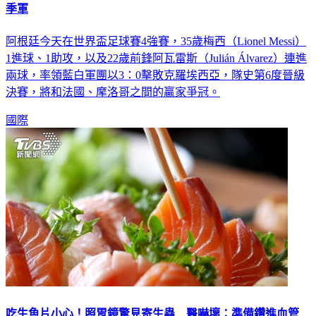
季軍
阿根廷今天在世界盃足球賽4強賽，35歲梅西（Lionel Messi）
1進球、1助攻，以及22歲前鋒阿瓦雷斯（Julián Álvarez）連進
兩球，率領藍白軍團以3：0擊敗克羅埃西亞，隊史第6度晉級
決賽，將和法國、摩洛哥之間的贏家爭冠。
國際
吃生魚片小心！照胃鏡驚見寄生蟲 醫嚇壞：準備鑽進血管