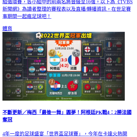
組循環賽，各小組中的前兩名將晉級至16強。以下為《TVBS
新聞網》為讀者整理的賽程表以及直播/轉播資訊，在世足賽
事期間一起瘋足球吧！
體育
不斷更新／梅西「最後一舞」圓夢！阿根廷PK戰4：2勝法國
奪冠
4年一度的足球盛宴「世界盃足球賽」，今年在卡達火熱開