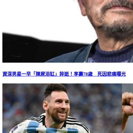
資深男星一早「陳屍浴缸」猝逝！享壽78歲 死因悲痛曝光