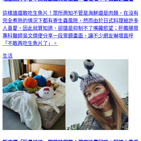
這樣誰還敢吃生魚片！眾所周知不管是海鮮還是肉類，在沒有
完全煮熟的情況下都有寄生蟲風險，然而由於日式料理被許多
人喜愛，因此就算知道、卻還是抑制不了嘴饞慾望；肝膽腸胃
專科醫師吳文傑便分享一段胃鏡畫面，讓不少網友嚇壞直呼
「不敢再吃生魚片了」。
生活