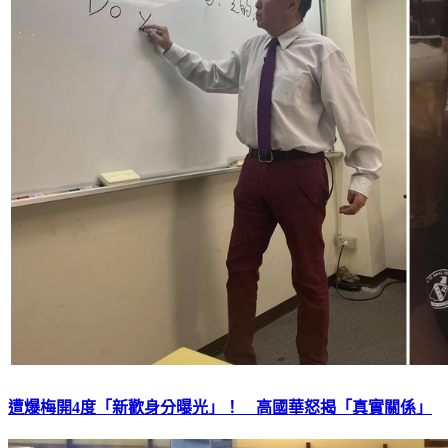
遭爆梅開4度「新歡身分曝光」！ 高國華怒揭「真實關係」