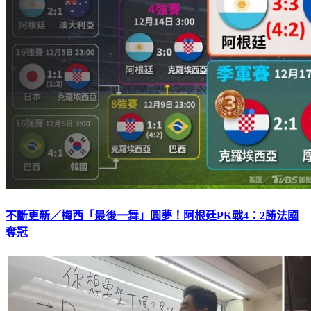
不斷更新／梅西「最後一舞」圓夢！阿根廷PK戰4：2勝法國
奪冠