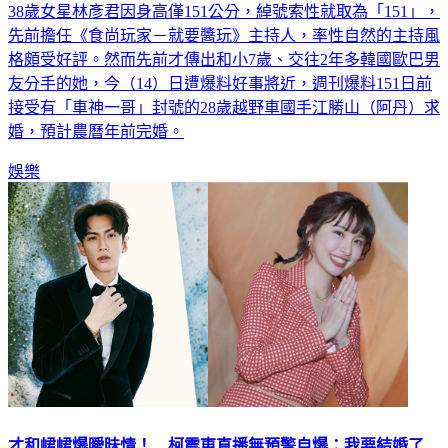
38歲女星林彥君因身高僅151公分，綽號索性就取為「151」，
先前擔任《食尚玩家－就要醬玩》主持人，率性自然的主持風
格頗受好評。然而先前才傳出和小7歲、交往2年多韓國歐巴男
友分手的她，今（14）日遭爆料好事將近，週刊爆料151日前
接受有「車神一哥」封號的28歲越野車國手江勝山（阿丹）求
婚，預計農曆年前完婚。
娛樂
才和峮峮爆曖昧情！ 柯震東直播無預警自爆：我要結婚了