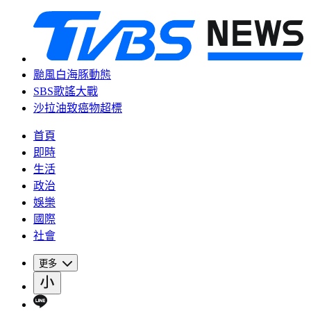
颱風白海豚動態
SBS歌謠大戰
沙拉油致癌物超標
首頁
即時
生活
政治
娛樂
國際
社會
更多