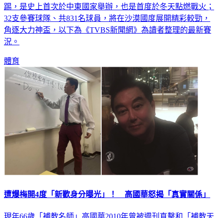
踢，是史上首次於中東國家舉辦，也是首度於冬天點燃戰火；
32支參賽球隊、共831名球員，將在沙漠國度展開精彩較勁，
角逐大力神盃，以下為《TVBS新聞網》為讀者整理的最新賽
況。
體育
遭爆梅開4度「新歡身分曝光」！ 高國華怒揭「真實關係」
現年66歲「補教名師」高國華2010年曾被週刊直擊和「補教天