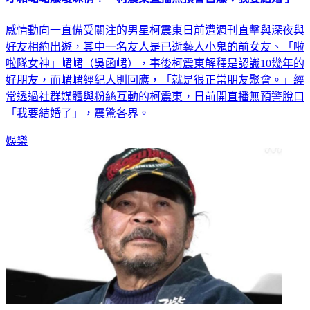
感情動向一直備受關注的男星柯震東日前遭週刊直擊與深夜與
好友相約出遊，其中一名友人是已逝藝人小鬼的前女友、「啦
啦隊女神」峮峮（吳函峮），事後柯震東解釋是認識10幾年的
好朋友，而峮峮經紀人則回應，「就是很正常朋友聚會。」經
常透過社群媒體與粉絲互動的柯震東，日前開直播無預警脫口
「我要結婚了」，震驚各界。
娛樂