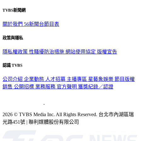
TVBS新聞網
關於我們
56新聞台節目表
政策與隱私
隱私權政策
性騷擾防治措施
網站使用協定
版權宣告
認識 TVBS
公司介紹
企業動態
人才招募
主播專區
星藝象娛樂
節目版權
銷售
公開招標
業務服務
官方聲明
獲獎紀錄／認證
2026 © TVBS Media Inc. All Rights Reserved. 台北市內湖區瑞
光路451號 | 聯利媒體股份有限公司