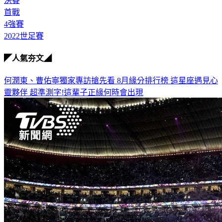
決賽
首戰
4強賽
2022世足賽
◤人氣夯文◢
何潤東、曹佑寧獨家專訪搶先看
8月緣分排行榜 這星座遇見心
靈夥伴
超準測字!這輩子正緣何時會出現