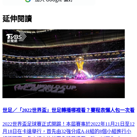
延伸閱讀
世足／「2022世界盃」世足轉播哪裡看？賽程表懶人包一次看
2022世界盃足球賽正式開踢！本屆賽事於2022年11月21日至12
月18日在卡達舉行，首先由32強分成A-H組的8個小組進行小