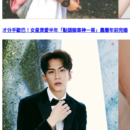
才分手歐巴！女星煲愛半年「點頭嫁車神一哥」農曆年前完婚