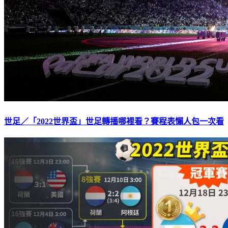
世足／「2022世界盃」世足轉播哪裡看？賽程表懶人包一次看