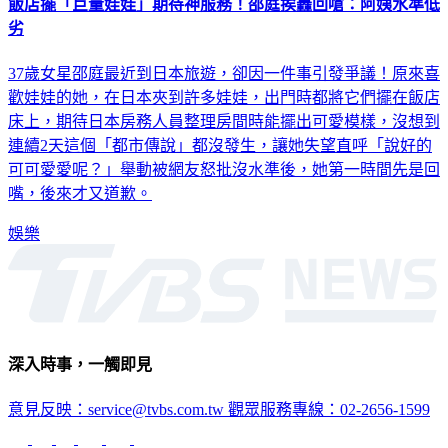
飯店擺「巨量娃娃」期待神服務！邵庭挨轟回嗆：阿姨水準低
劣
37歲女星邵庭最近到日本旅遊，卻因一件事引發爭議！原來喜
歡娃娃的她，在日本夾到許多娃娃，出門時都將它們擺在飯店
床上，期待日本房務人員整理房間時能擺出可愛模樣，沒想到
連續2天這個「都市傳說」都沒發生，讓她失望直呼「說好的
可可愛愛呢？」舉動被網友怒批沒水準後，她第一時間先是回
嘴，後來才又道歉。
娛樂
深入時事，一觸即見
意見反映：service@tvbs.com.tw
觀眾服務專線：02-2656-1599