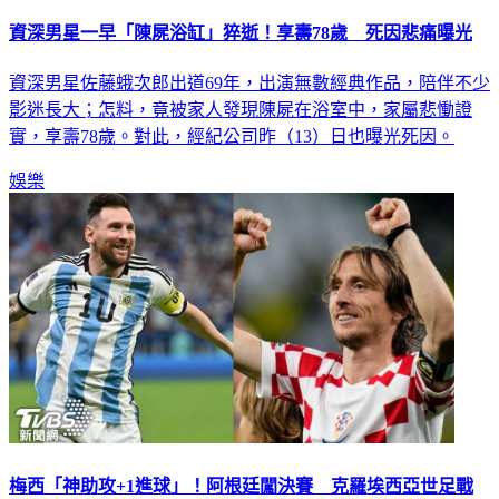
資深男星一早「陳屍浴缸」猝逝！享壽78歲 死因悲痛曝光
資深男星佐藤蛾次郎出道69年，出演無數經典作品，陪伴不少
影迷長大；怎料，竟被家人發現陳屍在浴室中，家屬悲慟證
實，享壽78歲。對此，經紀公司昨（13）日也曝光死因。
娛樂
梅西「神助攻+1進球」！阿根廷闖決賽 克羅埃西亞世足戰