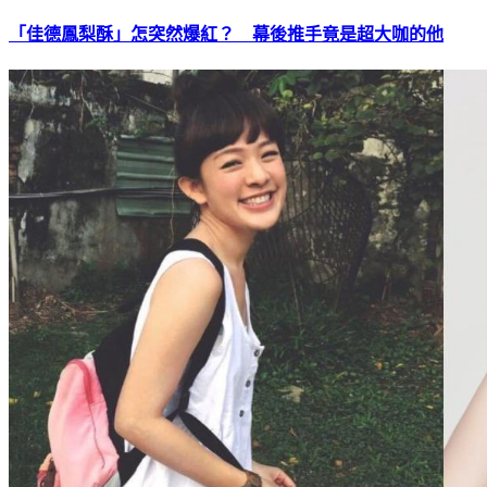
「佳德鳳梨酥」怎突然爆紅？ 幕後推手竟是超大咖的他