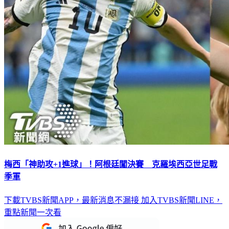
梅西「神助攻+1進球」！阿根廷闖決賽 克羅埃西亞世足戰
季軍
下載TVBS新聞APP，最新消息不漏接
加入TVBS新聞LINE，
重點新聞一次看