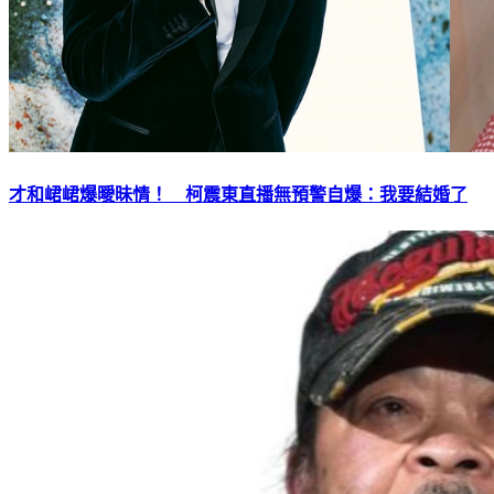
才和峮峮爆曖昧情！ 柯震東直播無預警自爆：我要結婚了