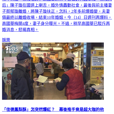
后」陳子璇在國道上喇舌，婚外情轟動社會，最後與前主播妻
子蔡郁璇離婚，將陳子璇扶正，怎料，2年多前爆婚變，夫妻
倆最終以離婚收場，結束10年婚姻。今（14）日週刊再爆料，
高國華梅開4度，妻子身分曝光。不過，稍早高國華已駁斥再
婚消息，怒揭真相。
娛樂
「佳德鳳梨酥」怎突然爆紅？ 幕後推手竟是超大咖的他