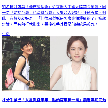
知名糕餅店鋪「佳德鳳梨酥」近來捲入中國大陸禁令風波，因
一句「始於台灣，也深耕台灣」大獲台人好評，狂刷五星。對
此，有網友就好奇，「佳德鳳梨酥是怎麼突然爆紅的？」掀起
討論，而有內行就指出，幕後推手其實是前總統馬英九。
生活
才分手歐巴！女星煲愛半年「點頭嫁車神一哥」農曆年前完婚