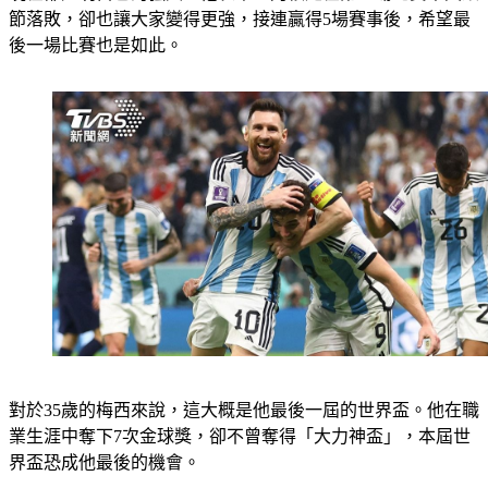
節落敗，卻也讓大家變得更強，接連贏得5場賽事後，希望最
後一場比賽也是如此。
對於35歲的梅西來說，這大概是他最後一屆的世界盃。他在職
業生涯中奪下7次金球獎，卻不曾奪得「大力神盃」，本屆世
界盃恐成他最後的機會。