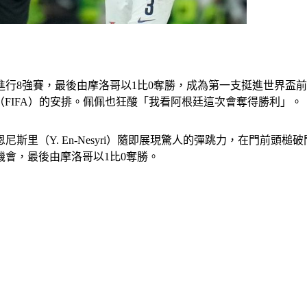
進行8強賽，最後由摩洛哥以1比0奪勝，成為第一支挺進世界盃
（FIFA）的安排。佩佩也狂酸「我看阿根廷這次會奪得勝利」。
斯里（Y. En-Nesyri）隨即展現驚人的彈跳力，在門前頭
球的機會，最後由摩洛哥以1比0奪勝。