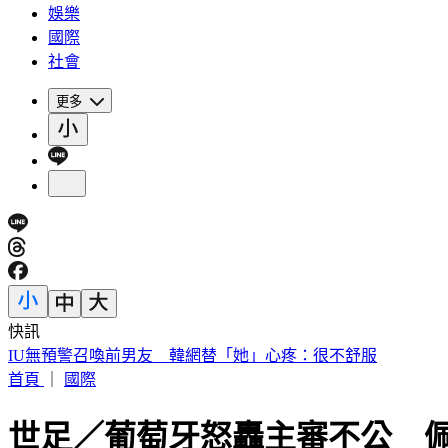
娛樂
國際
社會
更多
快訊
快訊／財神爺不在家 威力彩頭獎、二獎雙槓龜
首頁
｜
國際
世足／葡萄牙怒轟主審不公 