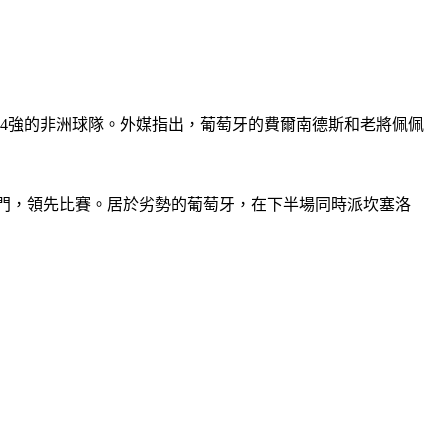
前4強的非洲球隊。外媒指出，葡萄牙的費爾南德斯和老將佩佩
槌破門，領先比賽。居於劣勢的葡萄牙，在下半場同時派坎塞洛