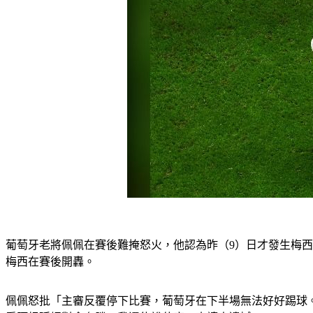
葡萄牙老將佩佩在賽後難掩怒火，他認為昨（9）日才發生梅西
梅西在賽後開轟。
佩佩怒批「主審反覆停下比賽，葡萄牙在下半場無法好好踢球