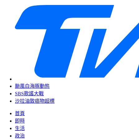
颱風白海豚動態
SBS歌謠大戰
沙拉油致癌物超標
首頁
即時
生活
政治