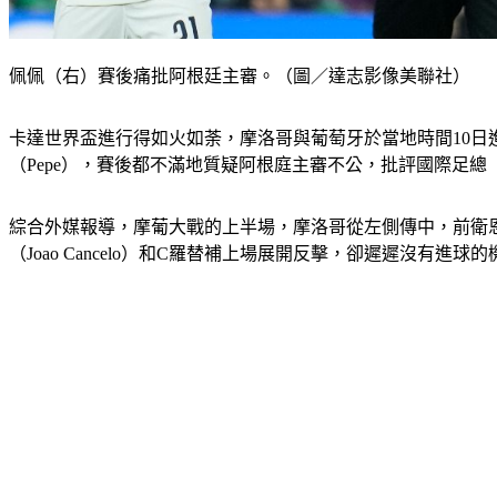
佩佩（右）賽後痛批阿根廷主審。（圖／達志影像美聯社）
卡達世界盃進行得如火如荼，摩洛哥與葡萄牙於當地時間10日
（Pepe），賽後都不滿地質疑阿根庭主審不公，批評國際足總
綜合外媒報導，摩葡大戰的上半場，摩洛哥從左側傳中，前衛恩尼
（Joao Cancelo）和C羅替補上場展開反擊，卻遲遲沒有進