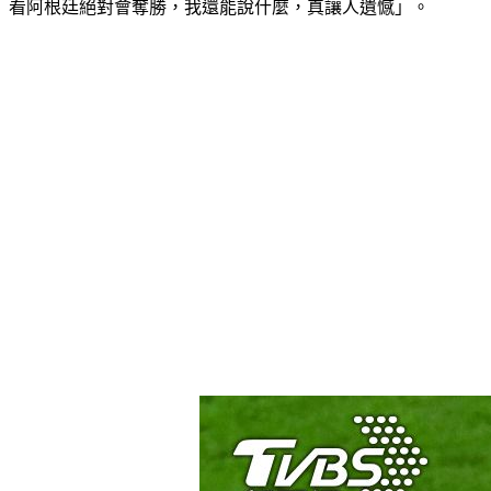
看阿根廷絕對會奪勝，我還能說什麼，真讓人遺憾」。