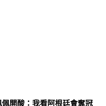
佩佩開酸：我看阿根廷會奪冠