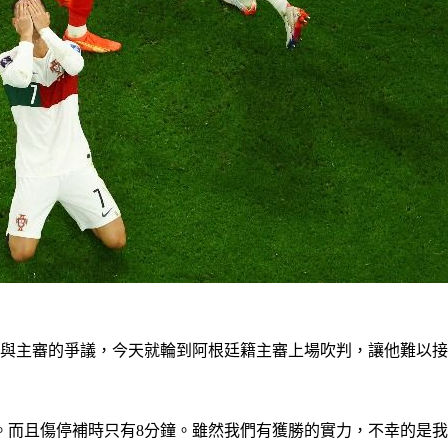
與主審的爭議，今天就輪到阿根廷籍主審上場吹判，讓他難以接受
。而且傷停補時只有8分鐘。雖然我們有獲勝的實力，不幸的是我