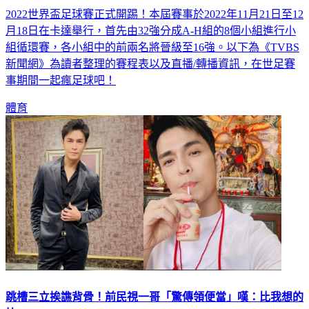
2022世界盃足球賽正式開踢！本屆賽事於2022年11月21日至12
月18日在卡達舉行，首先由32強分成A-H組的8個小組進行小
組循環賽，各小組中的前兩名將晉級至16強。以下為《TVBS
新聞網》為讀者整理的賽程表以及直播/轉播資訊，在世足賽
事期間一起瘋足球吧！
體育
跳槽三立挨譙背骨！前民視一哥「驚傳領便當」嘆：比我想的