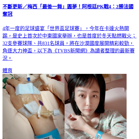
不斷更新／梅西「最後一舞」圓夢！阿根廷PK戰4：2勝法國
奪冠
4年一度的足球盛宴「世界盃足球賽」，今年在卡達火熱開
踢，是史上首次於中東國家舉辦，也是首度於冬天點燃戰火；
32支參賽球隊、共831名球員，將在沙漠國度展開精彩較勁，
角逐大力神盃，以下為《TVBS新聞網》為讀者整理的最新賽
況。
體育