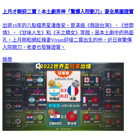
上月才剛迎二寶！本土劇男神「驚爆入院動刀」妻全黑圖證實
出道16年的八點檔男星潘逸安，曾演過《戲說台灣》、《世間
情》、《甘味人生》和《天之驕女》等戲，是本土劇中的熟面
孔。上月剛和網紅辣妻Vivian迎接二寶出生的他，近日竟驚傳
入院開刀，老婆也發聲證實。
娛樂