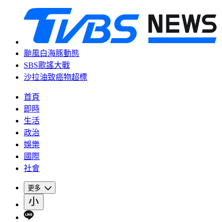
颱風白海豚動態
SBS歌謠大戰
沙拉油致癌物超標
首頁
即時
生活
政治
娛樂
國際
社會
更多