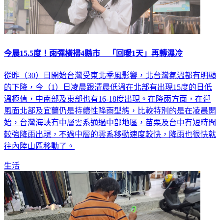
今晨15.5度！雨彈橫掃4縣市 「回暖1天」再轉濕冷
從昨（30）日開始台灣受東北季風影響，北台灣氣溫都有明顯
的下降，今（1）日凌晨跟清晨低溫在北部有出現15度的日低
溫極值，中南部及東部也有16-18度出現。在降雨方面，在迎
風面北部及宜蘭仍是持續性降雨型態，比較特別的是在凌晨開
始，台灣海峽有中層雲系通過中部地區，苗栗及台中有短時間
較強降雨出現，不過中層的雲系移動速度較快，降雨也很快就
往內陸山區移動了。
生活