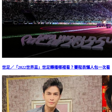
世足／「2022世界盃」世足轉播哪裡看？賽程表懶人包一次看