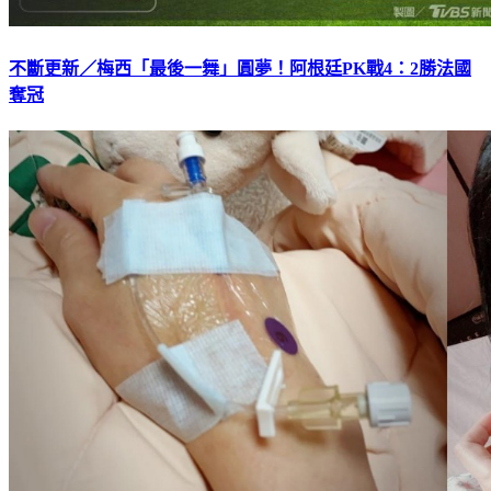
不斷更新／梅西「最後一舞」圓夢！阿根廷PK戰4：2勝法國
奪冠