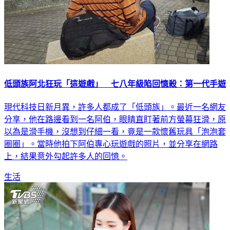
低頭族阿北狂玩「這遊戲」 七八年級陷回憶殺：第一代手遊
現代科技日新月異，許多人都成了「低頭族」。最近一名網友
分享，他在路邊看到一名阿伯，眼睛直盯著前方螢幕狂滑，原
以為是滑手機，沒想到仔細一看，竟是一款懷舊玩具「泡泡套
圈圈」。當時他拍下阿伯專心玩遊戲的照片，並分享在網路
上，結果意外勾起許多人的回憶。
生活