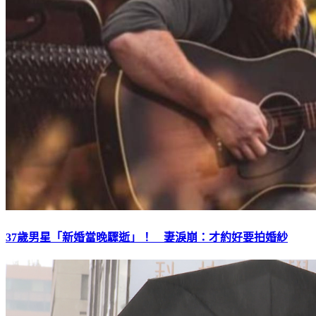
37歲男星「新婚當晚驟逝」！ 妻淚崩：才約好要拍婚紗