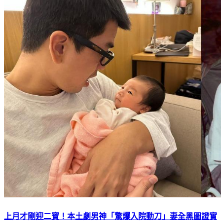
上月才剛迎二寶！本土劇男神「驚爆入院動刀」妻全黑圖證實