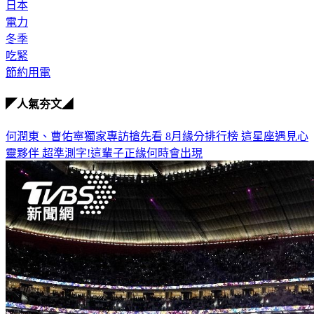
日本
電力
冬季
吃緊
節約用電
◤人氣夯文◢
何潤東、曹佑寧獨家專訪搶先看
8月緣分排行榜 這星座遇見心
靈夥伴
超準測字!這輩子正緣何時會出現