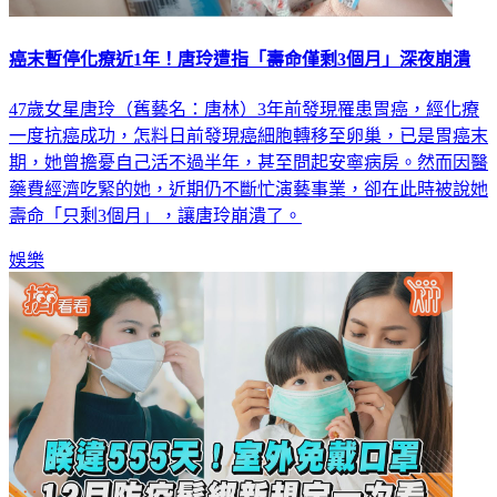
癌末暫停化療近1年！唐玲遭指「壽命僅剩3個月」深夜崩潰
47歲女星唐玲（舊藝名：唐林）3年前發現罹患胃癌，經化療
一度抗癌成功，怎料日前發現癌細胞轉移至卵巢，已是胃癌末
期，她曾擔憂自己活不過半年，甚至問起安寧病房。然而因醫
藥費經濟吃緊的她，近期仍不斷忙演藝事業，卻在此時被說她
壽命「只剩3個月」，讓唐玲崩潰了。
娛樂