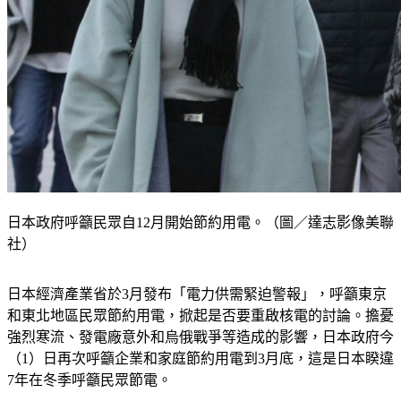
日本政府呼籲民眾自12月開始節約用電。（圖／達志影像美聯
社）
日本經濟產業省於3月發布「電力供需緊迫警報」，呼籲東京
和東北地區民眾節約用電，掀起是否要重啟核電的討論。擔憂
強烈寒流、發電廠意外和烏俄戰爭等造成的影響，日本政府今
（1）日再次呼籲企業和家庭節約用電到3月底，這是日本睽違
7年在冬季呼籲民眾節電。