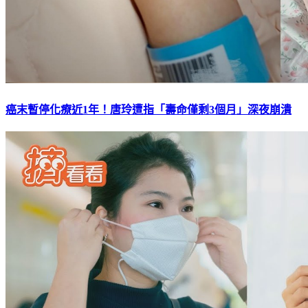
癌末暫停化療近1年！唐玲遭指「壽命僅剩3個月」深夜崩潰