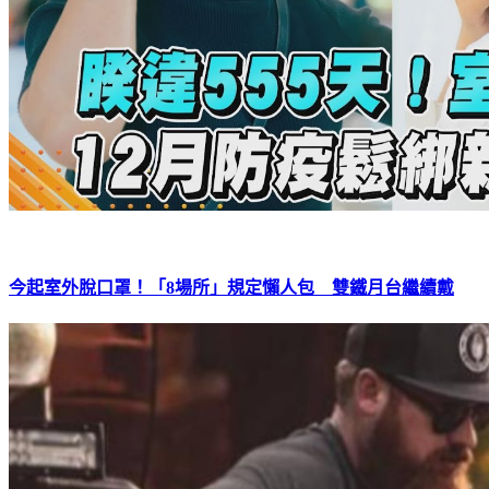
今起室外脫口罩！「8場所」規定懶人包 雙鐵月台繼續戴