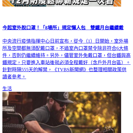
今起室外脫口罩！「8場所」規定懶人包 雙鐵月台繼續戴
中央流行疫情指揮中心日前宣布，從今（1）日開始，室外場
所及空間都無須配戴口罩，不過室內口罩禁令除非符合6大條
件，否則仍繼續維持。另外，儘管室外免戴口罩，但台鐵與高
鐵規定，只要進入車站後就必須全程戴好（含戶外月台區）。
針對時隔555天的解禁，《TVBS新聞網》也整理相關政策供
讀者參考。
生活