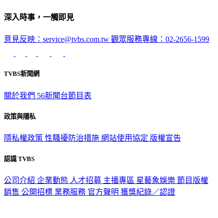
深入時事，一觸即見
意見反映：service@tvbs.com.tw
觀眾服務專線：02-2656-1599
TVBS新聞網
關於我們
56新聞台節目表
政策與隱私
隱私權政策
性騷擾防治措施
網站使用協定
版權宣告
認識 TVBS
公司介紹
企業動態
人才招募
主播專區
星藝象娛樂
節目版權
銷售
公開招標
業務服務
官方聲明
獲獎紀錄／認證