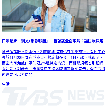
口罩鬆綁「網見1細節吵翻」 醫認該全面取消：讓民眾決定
隨著確診數不斷降低，相關鬆綁措施也在步步施行，指揮中心
亦於11月28日宣布戶外口罩規定將在今（1日）起正式取消，
而室內可免戴口罩則限於6種特定情況；而相關規範也引起網
友討論，對此台北市聯醫忠孝院區陳昶宇醫師表示，全面取消
確實是可以考慮的。
生活