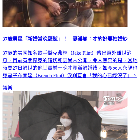
37歲男星「新婚當晚驟逝」！ 妻淚崩：才約好要拍婚紗
37歲的美國知名歌手傑克弗林（Jake Flint）傳出意外離世消
息，目前有關傑克的確切死因尚未公開，令人無奈的是，當地
時間27日過世的他其實前一晚才剛辦過婚禮，如今天人永隔也
讓妻子布蘭達（Brenda Flint）淚崩直言「我的心已經沒了」。
娛樂