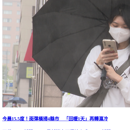
今晨15.5度！雨彈橫掃4縣市 「回暖1天」再轉濕冷