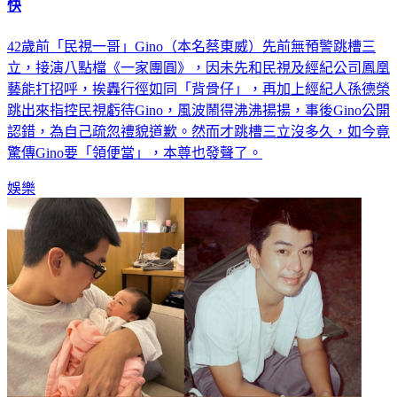
快
42歲前「民視一哥」Gino（本名蔡東威）先前無預警跳槽三
立，接演八點檔《一家團圓》，因未先和民視及經紀公司鳳凰
藝能打招呼，挨轟行徑如同「背骨仔」，再加上經紀人孫德榮
跳出來指控民視虧待Gino，風波鬧得沸沸揚揚，事後Gino公開
認錯，為自己疏忽禮貌道歉。然而才跳槽三立沒多久，如今竟
驚傳Gino要「領便當」，本尊也發聲了。
娛樂