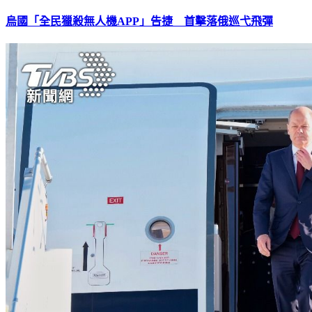
烏國「全民獵殺無人機APP」告捷 首擊落俄巡弋飛彈