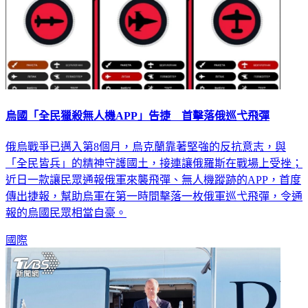
烏國「全民獵殺無人機APP」告捷 首擊落俄巡弋飛彈
俄烏戰爭已邁入第8個月，烏克蘭靠著堅強的反抗意志，與
「全民皆兵」的精神守護國土，接連讓俄羅斯在戰場上受挫；
近日一款讓民眾通報俄軍來襲飛彈、無人機蹤跡的APP，首度
傳出捷報，幫助烏軍在第一時間擊落一枚俄軍巡弋飛彈，令通
報的烏國民眾相當自豪。
國際