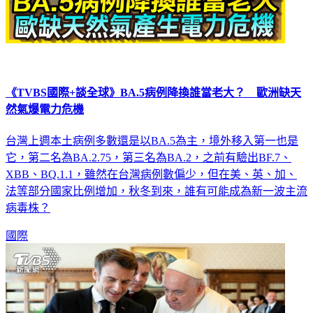
《TVBS國際+談全球》BA.5病例降換誰當老大？ 歐洲缺天
然氣爆電力危機
台灣上週本土病例多數還是以BA.5為主，境外移入第一也是
它，第二名為BA.2.75，第三名為BA.2，之前有驗出BF.7、
XBB、BQ.1.1，雖然在台灣病例數偏少，但在美、英、加、
法等部分國家比例增加，秋冬到來，誰有可能成為新一波主流
病毒株？
國際