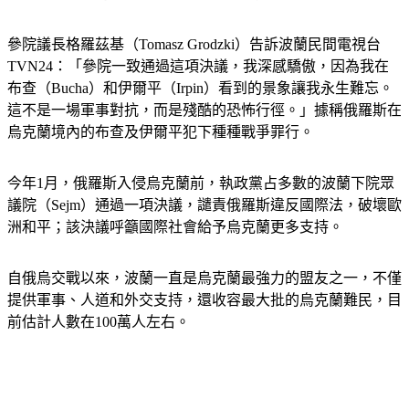
參院議長格羅茲基（Tomasz Grodzki）告訴波蘭民間電視台
TVN24：「參院一致通過這項決議，我深感驕傲，因為我在
布查（Bucha）和伊爾平（Irpin）看到的景象讓我永生難忘。
這不是一場軍事對抗，而是殘酷的恐怖行徑。」據稱俄羅斯在
烏克蘭境內的布查及伊爾平犯下種種戰爭罪行。
今年1月，俄羅斯入侵烏克蘭前，執政黨占多數的波蘭下院眾
議院（Sejm）通過一項決議，譴責俄羅斯違反國際法，破壞歐
洲和平；該決議呼籲國際社會給予烏克蘭更多支持。
自俄烏交戰以來，波蘭一直是烏克蘭最強力的盟友之一，不僅
提供軍事、人道和外交支持，還收容最大批的烏克蘭難民，目
前估計人數在100萬人左右。