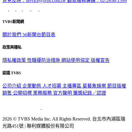
TVBS新聞網
關於我們
56新聞台節目表
政策與隱私
隱私權政策
性騷擾防治措施
網站使用協定
版權宣告
認識 TVBS
公司介紹
企業動態
人才招募
主播專區
星藝象娛樂
節目版權
銷售
公開招標
業務服務
官方聲明
獲獎紀錄／認證
2026 © TVBS Media Inc. All Rights Reserved. 台北市內湖區瑞
光路451號 | 聯利媒體股份有限公司