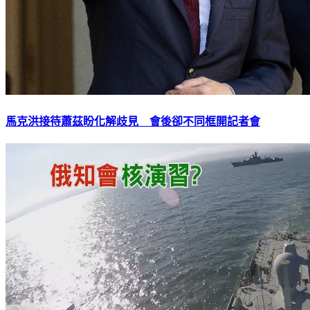
馬克洪接待蕭茲盼化解歧見 會後卻不同框開記者會