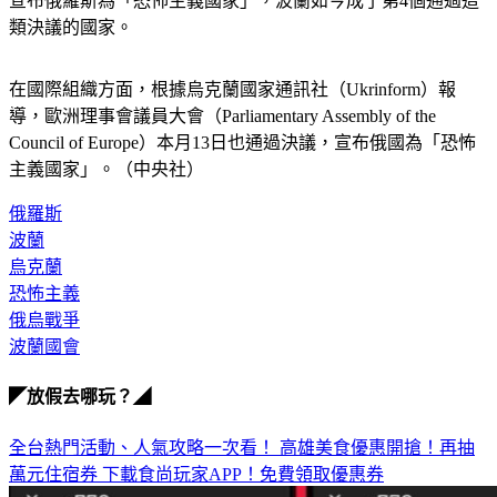
類決議的國家。
在國際組織方面，根據烏克蘭國家通訊社（Ukrinform）報
導，歐洲理事會議員大會（Parliamentary Assembly of the 
Council of Europe）本月13日也通過決議，宣布俄國為「恐怖
主義國家」。（中央社）
俄羅斯
波蘭
烏克蘭
恐怖主義
俄烏戰爭
波蘭國會
◤放假去哪玩？◢
全台熱門活動、人氣攻略一次看！
高雄美食優惠開搶！再抽
萬元住宿券
下載食尚玩家APP！免費領取優惠券