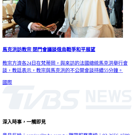
馬克洪訪教宗 閉門會議談俄烏戰爭和平展望
教宗方濟各24日在梵蒂岡，與來訪的法國總統馬克洪舉行會
談，教廷表示，教宗與馬克洪的不公開會談持續55分鐘。
國際
深入時事，一觸即見
意見反映：service@tvbs.com.tw
觀眾服務專線：02-2656-1599