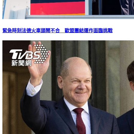
緊急時刻法德火車頭鬧不合 歐盟團結運作面臨挑戰