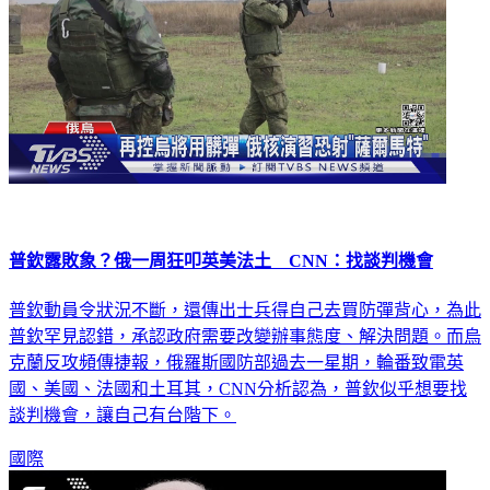
普欽露敗象？俄一周狂叩英美法土 CNN：找談判機會
普欽動員令狀況不斷，還傳出士兵得自己去買防彈背心，為此
普欽罕見認錯，承認政府需要改變辦事態度、解決問題。而烏
克蘭反攻頻傳捷報，俄羅斯國防部過去一星期，輪番致電英
國、美國、法國和土耳其，CNN分析認為，普欽似乎想要找
談判機會，讓自己有台階下。
國際