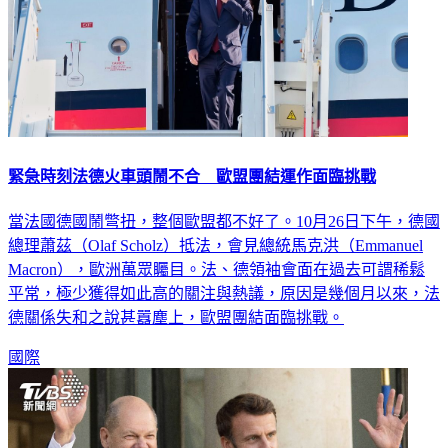
緊急時刻法德火車頭鬧不合 歐盟團結運作面臨挑戰
當法國德國鬧彆扭，整個歐盟都不好了。10月26日下午，德國
總理蕭茲（Olaf Scholz）抵法，會見總統馬克洪（Emmanuel
Macron），歐洲萬眾矚目。法、德領袖會面在過去可謂稀鬆
平常，極少獲得如此高的關注與熱議，原因是幾個月以來，法
德關係失和之說甚囂塵上，歐盟團結面臨挑戰。
國際