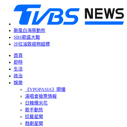
颱風白海豚動態
SBS歌謠大戰
沙拉油致癌物超標
首頁
即時
生活
政治
娛樂
《VPOPASIA》開播
演唱會搶票情報
日韓爆米花
歌手動態
綜藝星聞
戲劇星聞