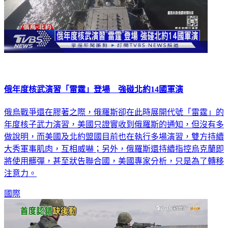
俄年度核武演習「雷霆」登場 強碰北約14國軍演
俄烏戰爭還在膠著之際，俄羅斯卻在此時展開代號「雷霆」的
年度核子武力演習，美國只證實收到俄羅斯的通知，但沒有多
做說明，而美國及北約盟國目前也在執行多場演習，雙方持續
大秀軍事肌肉，互相威嚇；另外，俄羅斯還持續指控烏克蘭即
將使用髒彈，甚至狀告聯合國，美國專家分析，只是為了轉移
注意力。
國際