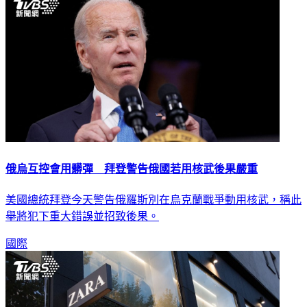
俄烏互控會用髒彈 拜登警告俄國若用核武後果嚴重
美國總統拜登今天警告俄羅斯別在烏克蘭戰爭動用核武，稱此
舉將犯下重大錯誤並招致後果。
國際