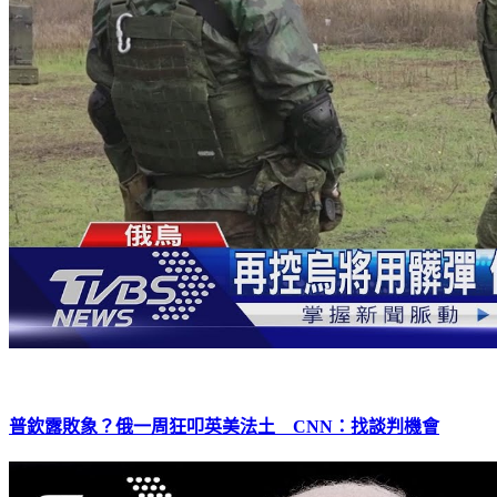
普欽露敗象？俄一周狂叩英美法土 CNN：找談判機會