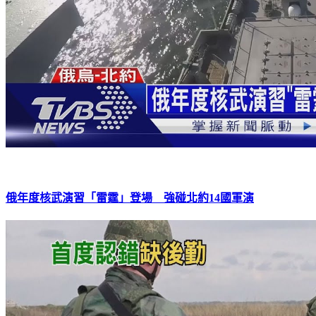
俄年度核武演習「雷霆」登場 強碰北約14國軍演