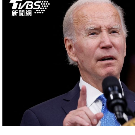
俄烏互控會用髒彈 拜登警告俄國若用核武後果嚴重