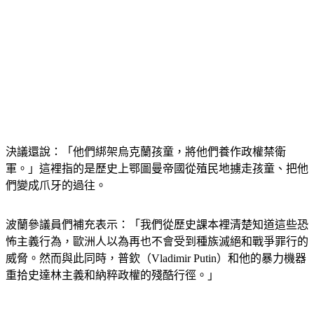
決議還說：「他們綁架烏克蘭孩童，將他們養作政權禁衛
軍。」這裡指的是歷史上鄂圖曼帝國從殖民地擄走孩童、把他
們變成爪牙的過往。
波蘭參議員們補充表示：「我們從歷史課本裡清楚知道這些恐
怖主義行為，歐洲人以為再也不會受到種族滅絕和戰爭罪行的
威脅。然而與此同時，普欽（Vladimir Putin）和他的暴力機器
重拾史達林主義和納粹政權的殘酷行徑。」