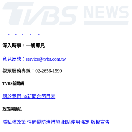
深入時事，一觸即見
意見反映：service@tvbs.com.tw
觀眾服務專線：02-2656-1599
TVBS新聞網
關於我們
56新聞台節目表
政策與隱私
隱私權政策
性騷擾防治措施
網站使用協定
版權宣告
認識 TVBS