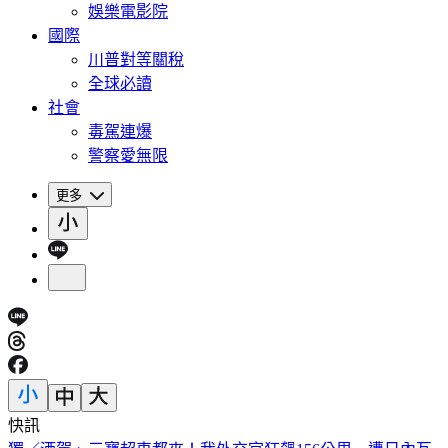
娛樂電影院
國際
川普對等關稅
全球必讀
社會
毒駕連爆
警察愛無限
更多
快訊