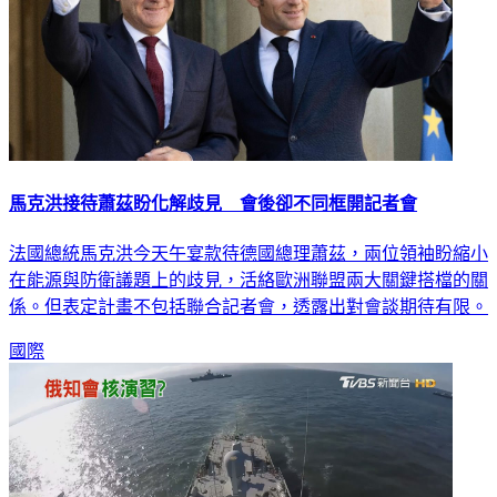
馬克洪接待蕭茲盼化解歧見 會後卻不同框開記者會
法國總統馬克洪今天午宴款待德國總理蕭茲，兩位領袖盼縮小
在能源與防衛議題上的歧見，活絡歐洲聯盟兩大關鍵搭檔的關
係。但表定計畫不包括聯合記者會，透露出對會談期待有限。
國際