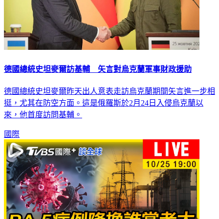
德國總統史坦麥爾訪基輔 矢言對烏克蘭軍事財政援助
德國總統史坦麥爾昨天出人意表走訪烏克蘭期間矢言進一步相
挺，尤其在防空方面。這是俄羅斯於2月24日入侵烏克蘭以
來，他首度訪問基輔。
國際