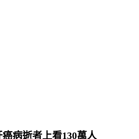
癌病逝者上看130萬人