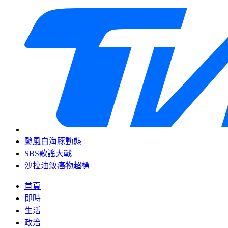
颱風白海豚動態
SBS歌謠大戰
沙拉油致癌物超標
首頁
即時
生活
政治