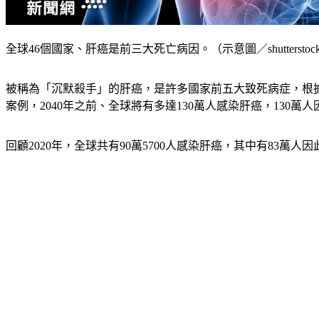
全球46個國家、肝癌是前三大死亡病因。（示意圖／shutterstoc
被稱為「沉默殺手」的肝癌，是許多國家前五大致死病症，根據
案例，2040年之前、全球將有多達130萬人感染肝癌，13
回顧2020年，全球共有90萬5700人感染肝癌，其中有83萬