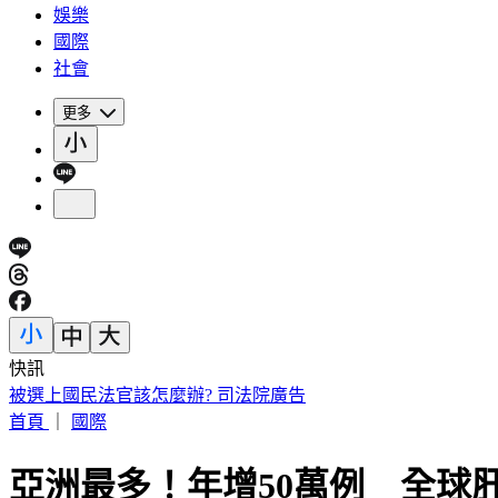
娛樂
國際
社會
更多
快訊
被選上國民法官該怎麼辦? 司法院廣告
首頁
｜
國際
亞洲最多！年增50萬例 全球肝