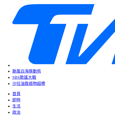
颱風白海豚動態
SBS歌謠大戰
沙拉油致癌物超標
首頁
即時
生活
政治