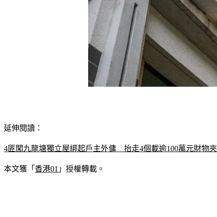
延伸閱讀：
4匪闖九龍塘獨立屋綁起戶主外傭　抬走4個載逾100萬元財物
本文獲「
香港01
」授權轉載。