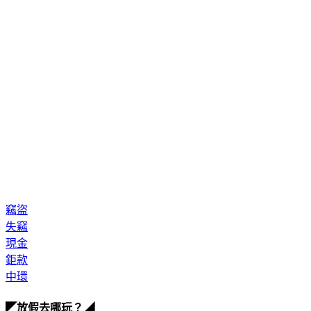
竊盜
失竊
現金
鉅款
中環
◤放假去哪玩？◢