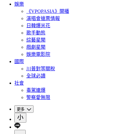
娛樂
《VPOPASIA》開播
演唱會搶票情報
日韓爆米花
歌手動態
綜藝星聞
戲劇星聞
娛樂電影院
國際
川普對等關稅
全球必讀
社會
毒駕連爆
警察愛無限
更多