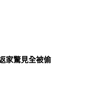
不敗
主返家驚見全被偷