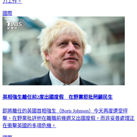
斯（Liz Truss）暗指英國人欠缺「技能與應用」，且需更加努
力工作。
國際
英相強生離任前2度出國度假 在野黨怒批罔顧民生
即將離任的英國首相強生（Boris Johnson）今天再度遭受抨
擊，在野黨批評他在離職前幾週又出國度假，而非妥善處理正
在衝擊英國的多項危機。