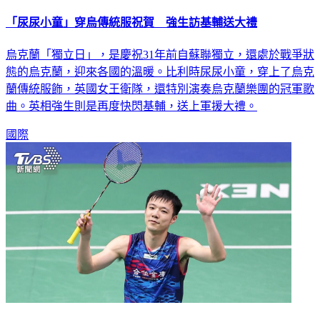
「尿尿小童」穿烏傳統服祝賀 強生訪基輔送大禮
烏克蘭「獨立日」，是慶祝31年前自蘇聯獨立，還處於戰爭狀
態的烏克蘭，迎來各國的溫暖。比利時尿尿小童，穿上了烏克
蘭傳統服飾，英國女王衛隊，還特別演奏烏克蘭樂團的冠軍歌
曲。英相強生則是再度快閃基輔，送上軍援大禮。
國際