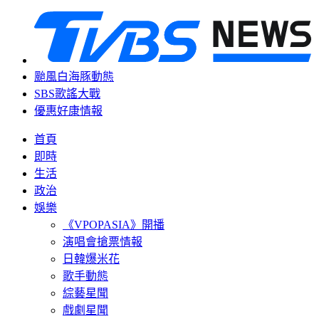
颱風白海豚動態
SBS歌謠大戰
優惠好康情報
首頁
即時
生活
政治
娛樂
《VPOPASIA》開播
演唱會搶票情報
日韓爆米花
歌手動態
綜藝星聞
戲劇星聞