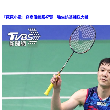
「尿尿小童」穿烏傳統服祝賀 強生訪基輔送大禮