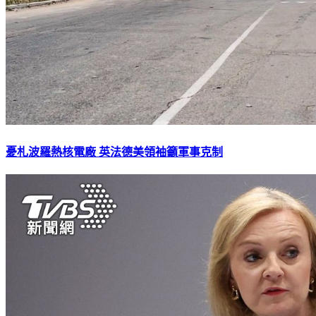
憂札波羅熱核電廠 英法德美領袖籲軍事克制