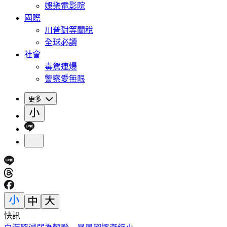
娛樂電影院
國際
川普對等關稅
全球必讀
社會
毒駕連爆
警察愛無限
更多
快訊