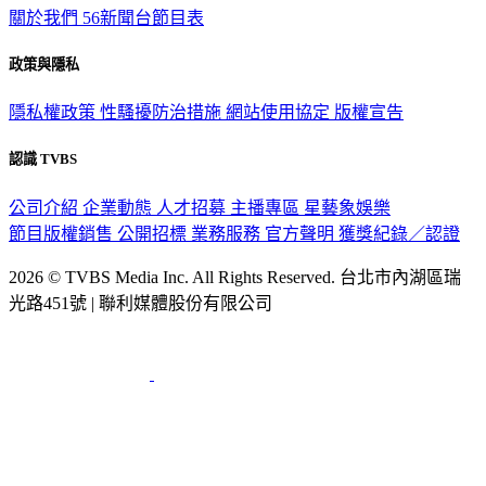
關於我們
56新聞台節目表
政策與隱私
隱私權政策
性騷擾防治措施
網站使用協定
版權宣告
認識 TVBS
公司介紹
企業動態
人才招募
主播專區
星藝象娛樂
節目版權銷售
公開招標
業務服務
官方聲明
獲獎紀錄／認證
2026 © TVBS Media Inc. All Rights Reserved. 台北市內湖區瑞
光路451號 | 聯利媒體股份有限公司