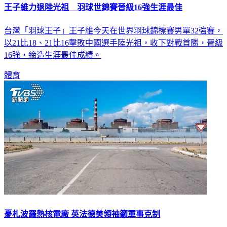
王子維力退陸光祖 羽球世錦賽晉級16強生涯最佳
台灣「羽球王子」王子維今天在世界羽球錦標賽男單32強賽，
以21比18、21比16擊敗中國選手陸光祖，收下對戰首勝，晉級
16強，締造生涯最佳成績。
體育
憂札波羅熱核電廠 英法德美領袖籲軍事克制