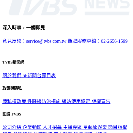
深入時事，一觸即見
意見反映：service@tvbs.com.tw
觀眾服務專線：02-2656-1599
TVBS新聞網
關於我們
56新聞台節目表
政策與隱私
隱私權政策
性騷擾防治措施
網站使用協定
版權宣告
認識 TVBS