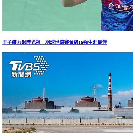
王子維力退陸光祖 羽球世錦賽晉級16強生涯最佳