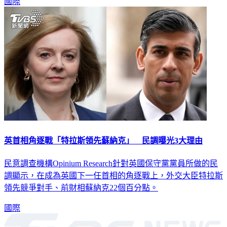
國際
英首相角逐戰「特拉斯領先蘇納克」 民調曝光3大理由
民意調查機構Opinium Research針對英國保守黨黨員所做的民
調顯示，在成為英國下一任首相的角逐戰上，外交大臣特拉斯
領先競爭對手、前財相蘇納克22個百分點。
國際