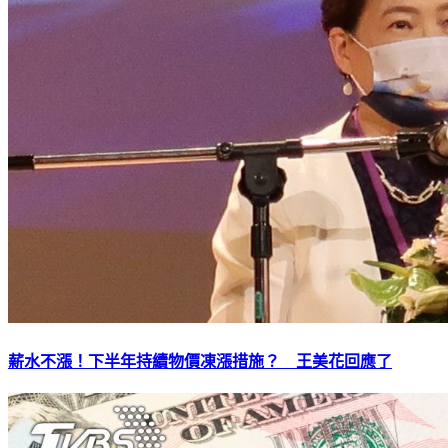
薪水不漲！下半年持續物價凍漲措施？ 王美花回應了