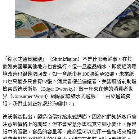
「縮水式通貨膨脹」（Shrinkflation）不是什麼新鮮事，在其
他如美國等其他地方也會進行。但一旦產品縮水，即使經濟環
境改善也很難漲回去。如一盒紙巾有100張縮至92張，未來紙
巾也只最多只會有92張。消費者權益倡議者、美國麻省前助理
檢察長德沃斯基（Edgar Dworsky）數十年來在他的消費者世
界（Consumer World）網站記錄縮水式通脹：「由於通貨膨
脹，我們此刻正好處於海嘯中。」
德沃斯基指出，製造商偏好縮水式通膨，因為他們知道客戶會
注意到價格上的調整，但不會留意淨重或其它細小變化，像是
紙巾的張數，食品的容量等。廠商還可以使用一些技巧來轉移