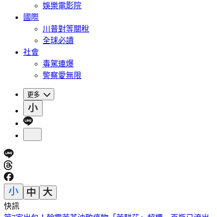
娛樂電影院
國際
川普對等關稅
全球必讀
社會
毒駕連爆
警察愛無限
更多
快訊