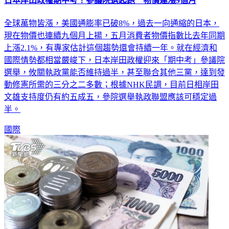
日本岸田政權期中考！參議院選起跑 物價連漲9個月
全球萬物皆漲，美國通膨率已破8%，過去一向通縮的日本，
現在物價也連續九個月上揚，五月消費者物價指數比去年同期
上漲2.1%，有專家估計這個趨勢還會持續一年。就在經濟和
國際情勢都相當嚴峻下，日本岸田政權迎來「期中考」參議院
選舉，攸關執政黨能否維持過半，甚至聯合其他三黨，達到發
動修憲所需的三分之二多數；根據NHK民調，目前日相岸田
文雄支持度仍有約五成五，參院選舉執政聯盟應該可穩定過
半。
國際