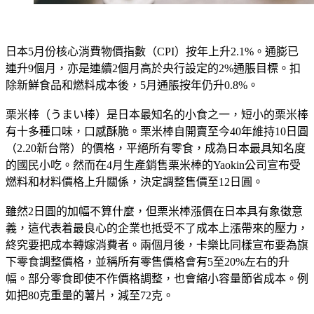
日本5月份核心消費物價指數（CPI）按年上升2.1%。通膨已
連升9個月，亦是連續2個月高於央行設定的2%通脹目標。扣
除新鮮食品和燃料成本後，5月通脹按年仍升0.8%。
栗米棒（うまい棒）是日本最知名的小食之一，短小的栗米棒
有十多種口味，口感酥脆。栗米棒自開賣至今40年維持10日圓
（2.20新台幣）的價格，平絕所有零食，成為日本最具知名度
的國民小吃。然而在4月生產銷售栗米棒的Yaokin公司宣布受
燃料和材料價格上升關係，決定調整售價至12日圓。
雖然2日圓的加幅不算什麼，但栗米棒漲價在日本具有象徵意
義，這代表着最良心的企業也抵受不了成本上漲帶來的壓力，
終究要把成本轉嫁消費者。兩個月後，卡樂比同樣宣布要為旗
下零食調整價格，並稱所有零售價格會有5至20%左右的升
幅。部分零食即使不作價格調整，也會縮小容量節省成本。例
如把80克重量的薯片，減至72克。