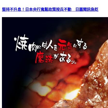
堅持不升息！日本央行寬鬆政策按兵不動 日圓聞訊急貶