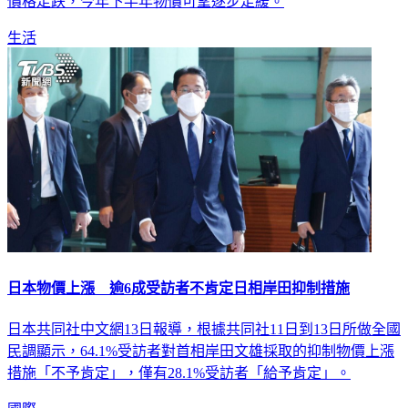
價格走跌，今年下半年物價可望逐步走緩。
生活
日本物價上漲 逾6成受訪者不肯定日相岸田抑制措施
日本共同社中文網13日報導，根據共同社11日到13日所做全國
民調顯示，64.1%受訪者對首相岸田文雄採取的抑制物價上漲
措施「不予肯定」，僅有28.1%受訪者「給予肯定」。