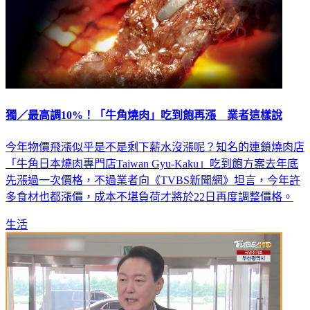
獨／最高調10%！「牛角燒肉」吃到飽再漲 業者這樣說
今年物價飛漲似乎是不是剩下薪水沒漲呢？知名的連鎖燒肉店
「牛角日本燒肉專門店Taiwan Gyu-Kaku」吃到飽方案去年底
先漲過一次價格，不過業者向《TVBS新聞網》坦言，今年許
多食材也都漲價，成本不堪負荷才將於22日再度調整價格。
生活