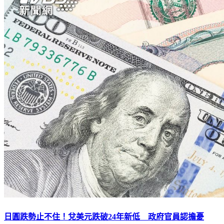
日圓跌勢止不住！兌美元跌破24年新低 政府官員認擔憂