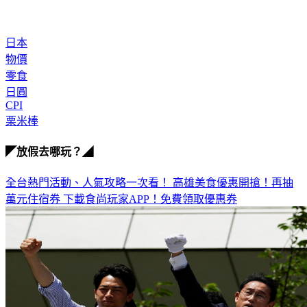
日本
物價
零食
日圓
CPI
栗米棒
◤放假去哪玩？◢
全台熱門活動、人氣攻略一次看！
高雄美食優惠開搶！再抽
萬元住宿券
下載食尚玩家APP！免費領取優惠券