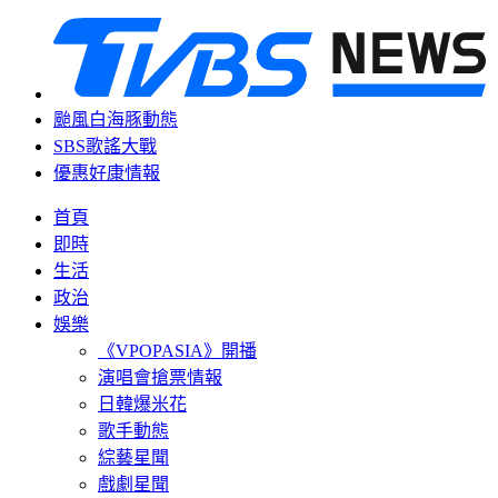
颱風白海豚動態
SBS歌謠大戰
優惠好康情報
首頁
即時
生活
政治
娛樂
《VPOPASIA》開播
演唱會搶票情報
日韓爆米花
歌手動態
綜藝星聞
戲劇星聞