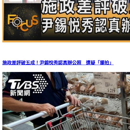
施政差評破五成！尹錫悅秀認真辦公照 遭疑「擺拍」