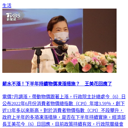
生活
薪水不漲！下半年持續物價凍漲措施？ 王美花回應了
電價7月調漲，帶動物價跟著上漲，行政院主計總處今（6）日
公布2022年6月份消費者物價總指數（CPI）年增3.59％，創下
近13年多以來新高。對於消費者物價指數（CPI）不段攀升，
政府上半年的多項凍漲措施，是否在下半年持續實施，經濟部
長王美花今（6）日回應，目前政策持續有效，行政院層級會