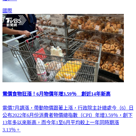
國際
電價食物狂漲！6月物價年增3.59％ 創近14年新高
電價7月調漲，帶動物價跟著上漲，行政院主計總處今（6）日
公布2022年6月份消費者物價總指數（CPI）年增3.59％，創下
13年多以來新高，而今年1至6月平均較上一年同時期漲
3.13％。