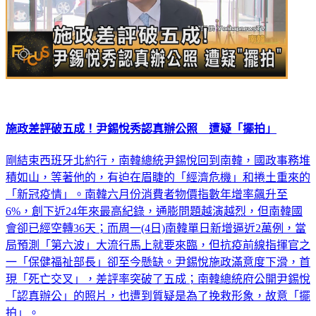
施政差評破五成！尹錫悅秀認真辦公照 遭疑「擺拍」
剛結束西班牙北約行，南韓總統尹錫悅回到南韓，國政事務堆
積如山，等著他的，有迫在眉睫的「經濟危機」和捲土重來的
「新冠疫情」。南韓六月份消費者物價指數年增率飆升至
6%，創下近24年來最高紀錄，通膨問題越演越烈，但南韓國
會卻已經空轉36天；而周一(4日)南韓單日新增逼近2萬例，當
局預測「第六波」大流行馬上就要來臨，但抗疫前線指揮官之
一「保健福祉部長」卻至今懸缺。尹錫悅施政滿意度下滑，首
現「死亡交叉」，差評率突破了五成；南韓總統府公開尹錫悅
「認真辦公」的照片，也遭到質疑是為了挽救形象，故意「擺
拍」。