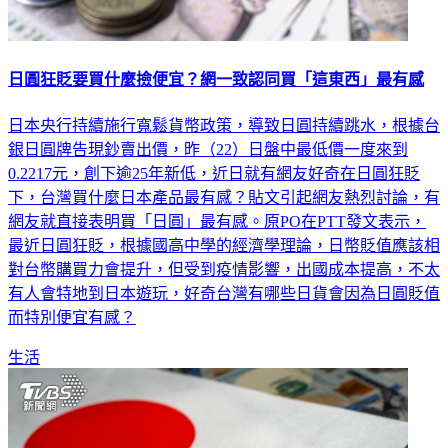
日圓狂貶要買什麼撿便宜？網一致認同買「這東西」最有感
日本央行持續施行寬鬆貨幣政策，導致日圓持續跳水，根據台
銀日圓牌告現鈔賣出價，昨（22）日盤中最低價一度來到
0.2217元，創下逾25年新低，近日就有網友好奇在日圓狂貶
下，台灣買什麼日本產品最有感？貼文引起網友熱烈討論，有
網友就直接表明買「日圓」最有感。原PO在PTT發文表示，
最近日圓狂貶，根據國高中學的經濟學理論，日幣貶值應該相
對台幣購買力會提升，但受到疫情影響，出國成本提高，不太
有人會特地到日本遊玩，好奇台灣有哪些日貨會因為日圓貶值
而特別便宜有感？
生活