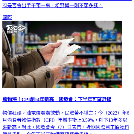
府是否會出手干預一事，松野博一則不願多談。
國際
萬物漲！CPI創14年新高 國發會：下半年可望舒緩
物價狂漲，油電價蠢蠢欲動，民眾苦不堪言；今（2022）年6
月消費者物價指數（CPI）年增率衝上3.59%，創下13年多以
來新高。對此，國發會今（7）日表示，近期國際農工原物料