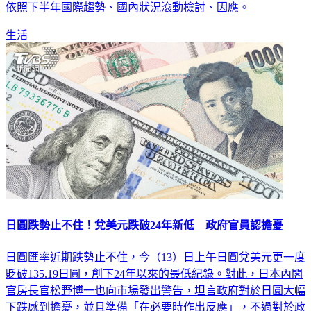
依照下半年國際趨勢、國內狀況滾動檢討、因應。
生活
日圓跌勢止不住！兌美元跌破24年新低 政府官員認擔憂
日圓匯率近期跌勢止不住，今（13）日上午日圓兌美元更一度
貶破135.19日圓，創下24年以來的最低紀錄。對此，日本內閣
官房長官松野博一也向市場發出警告，坦言政府對於日圓大幅
下跌感到擔憂，並且準備「在必要時作出反應」，不過對於政