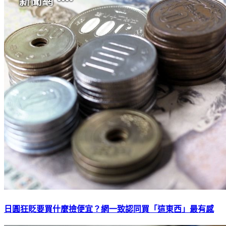
日圓狂貶要買什麼撿便宜？網一致認同買「這東西」最有感