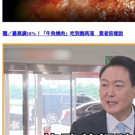
獨／最高調10%！「牛角燒肉」吃到飽再漲 業者這樣說