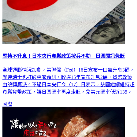
堅持不升息！日本央行寬鬆政策按兵不動 日圓聞訊急貶
全球通膨情況加劇，美聯儲（Fed）16日宣布一口氣升息3碼，
就連瑞士也打破專家預測，暌違15年宣布升息2碼，貨幣政策
由鴿轉鷹派。不過日本央行今（17）日表示，該國繼續維持超
寬鬆貨幣政策，讓日圓匯率再度走貶，兌美元匯率低近135。
國際