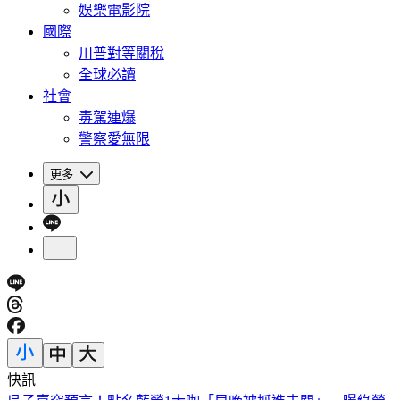
娛樂電影院
國際
川普對等關稅
全球必讀
社會
毒駕連爆
警察愛無限
更多
快訊