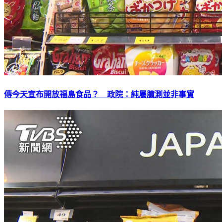
傳今天宣布開放福島食品？ 政院：純屬臆測並非事實