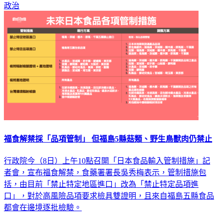
政治
福食解禁採「品項管制」 但福島5縣菇類、野生鳥獸肉仍禁止
行政院今（8日）上午10點召開「日本食品輸入管制措施」記
者會，宣布福食解禁，食藥署署長吳秀梅表示，管制措施包
括，由目前「禁止特定地區進口」改為「禁止特定品項進
口」，對於高風險品項要求檢具雙證明，且來自福島五縣食品
都會在邊境逐批檢驗。