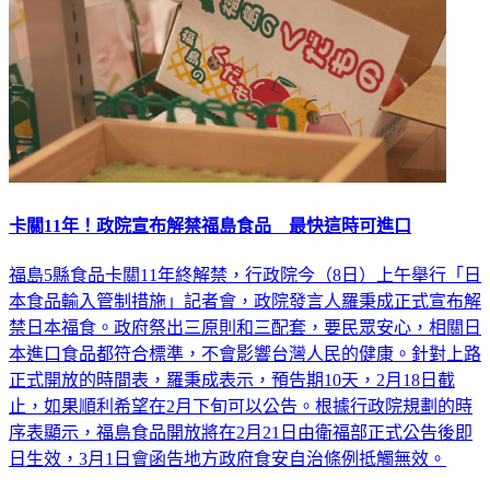
卡關11年！政院宣布解禁福島食品 最快這時可進口
福島5縣食品卡關11年終解禁，行政院今（8日）上午舉行「日
本食品輸入管制措施」記者會，政院發言人羅秉成正式宣布解
禁日本福食。政府祭出三原則和三配套，要民眾安心，相關日
本進口食品都符合標準，不會影響台灣人民的健康。針對上路
正式開放的時間表，羅秉成表示，預告期10天，2月18日截
止，如果順利希望在2月下旬可以公告。根據行政院規劃的時
序表顯示，福島食品開放將在2月21日由衛福部正式公告後即
日生效，3月1日會函告地方政府食安自治條例抵觸無效。