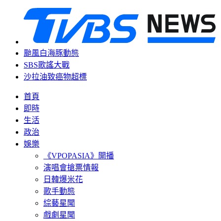
颱風白海豚動態
SBS歌謠大戰
沙拉油致癌物超標
首頁
即時
生活
政治
娛樂
《VPOPASIA》開播
演唱會搶票情報
日韓爆米花
歌手動態
綜藝星聞
戲劇星聞