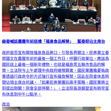
綠委喊話農曆年前送禮「福島食品解禁」 藍委怒佔主席台
政府是否宣布開放福島食品進口，引發各界關注。民進黨立委
郭國文在農曆年前的最後一個工作日，呼籲行政單位，應該為
國民送上最後一個新年禮物，也就是福島等五縣市食品的解
禁。立法院今上午處理中央政府總預算案，國民黨團擔憂執政
黨透過行政命令的方式強行宣布福食解禁，因此在院會休息時
間佔領主席台抗議，「如果民進黨團玩兩手策略，國民黨將立
刻提出倒閣！院會全部停開！」，立法院長游錫堃宣布稍早宣
布休息到中午12點半。
政治