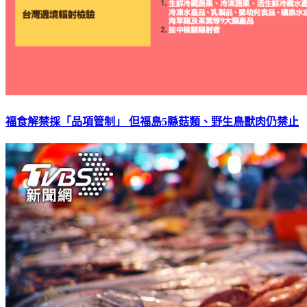
福食解禁採「品項管制」 但福島5縣菇類、野生鳥獸肉仍禁止