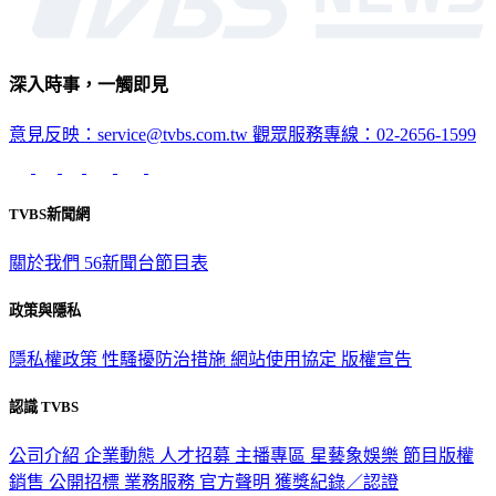
深入時事，一觸即見
意見反映：service@tvbs.com.tw
觀眾服務專線：02-2656-1599
TVBS新聞網
關於我們
56新聞台節目表
政策與隱私
隱私權政策
性騷擾防治措施
網站使用協定
版權宣告
認識 TVBS
公司介紹
企業動態
人才招募
主播專區
星藝象娛樂
節目版權
銷售
公開招標
業務服務
官方聲明
獲獎紀錄／認證