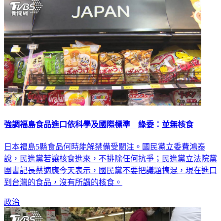
強調福島食品進口依科學及國際標準 綠委：並無核食
日本福島5縣食品何時能解禁備受關注。國民黨立委費鴻泰
說，民進黨若讓核食進來，不排除任何抗爭；民進黨立法院黨
團書記長蔡適應今天表示，國民黨不要把議題搞混，現在進口
到台灣的食品，沒有所謂的核食。
政治