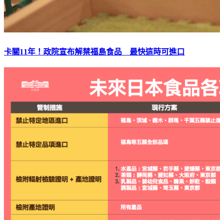
卡關11年！政院宣布解禁福島食品 最快這時可進口