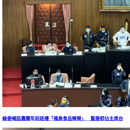
綠委喊話農曆年前送禮「福島食品解禁」 藍委怒佔主席台