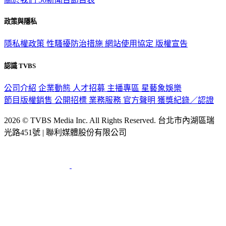
政策與隱私
隱私權政策
性騷擾防治措施
網站使用協定
版權宣告
認識 TVBS
公司介紹
企業動態
人才招募
主播專區
星藝象娛樂
節目版權銷售
公開招標
業務服務
官方聲明
獲獎紀錄／認證
2026 © TVBS Media Inc. All Rights Reserved. 台北市內湖區瑞
光路451號 | 聯利媒體股份有限公司