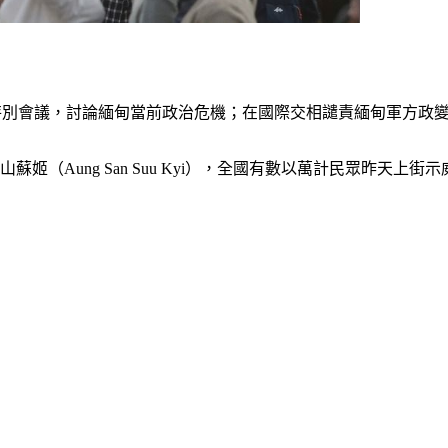
的特別會議，討論緬甸當前政治危機；在國際交相譴責緬甸軍方政
（Aung San Suu Kyi），全國有數以萬計民眾昨天上街示