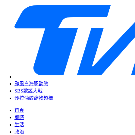
颱風白海豚動態
SBS歌謠大戰
沙拉油致癌物超標
首頁
即時
生活
政治