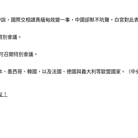
簡報會中說，國際交相譴責緬甸政變一事，中國卻默不吭聲，白宮對此
特別會議。
即可召開特別會議。
日本、墨西哥、韓國，以及法國、德國與義大利等歐盟國家。（中
友！