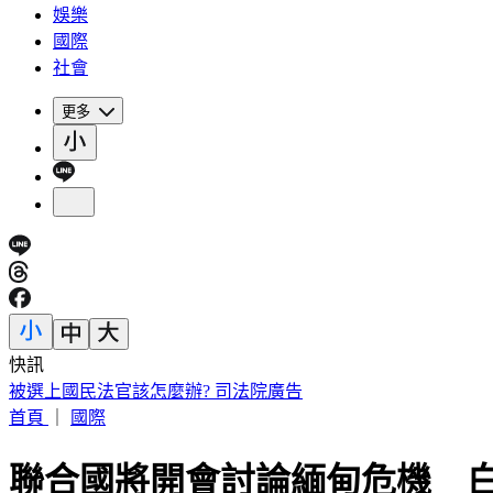
娛樂
國際
社會
更多
快訊
被選上國民法官該怎麼辦? 司法院廣告
首頁
｜
國際
聯合國將開會討論緬甸危機 