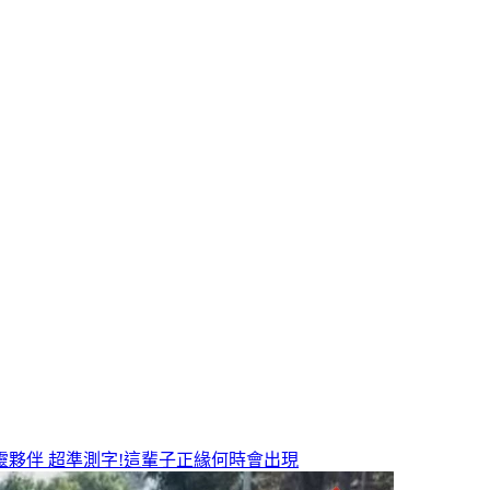
靈夥伴
超準測字!這輩子正緣何時會出現