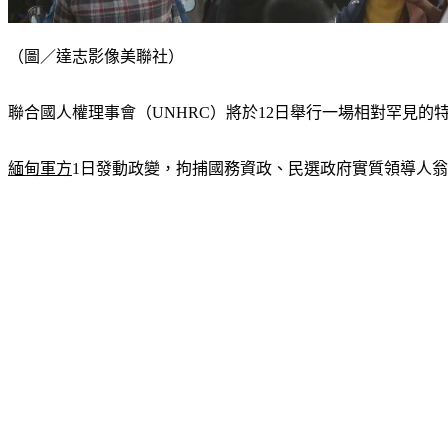
（圖／達志影像美聯社）
聯合國人權理事會（UNHRC）將於12日舉行一場相對罕見
緬甸軍方
1日發動政變，拘捕國務資政、民選政府實質領導人翁山蘇姬