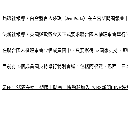
路透社報導，白宮發言人莎琪（Jen Psaki）在白宮新聞
法新社報導，英國與歐盟今天正式要求聯合國人權理事會舉行
在聯合國人權理事會47個成員國中，只要獲得1/3國家支持，
目前有19個成員國支持舉行特別會議，包括阿根廷、巴西、
最HOT話題在這！想跟上時事，快點我加入TVBS新聞LINE好