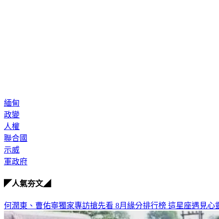
緬甸
政變
人權
聯合國
示威
軍政府
◤人氣夯文◢
何潤東、曹佑寧獨家專訪搶先看
8月緣分排行榜 這星座遇見心