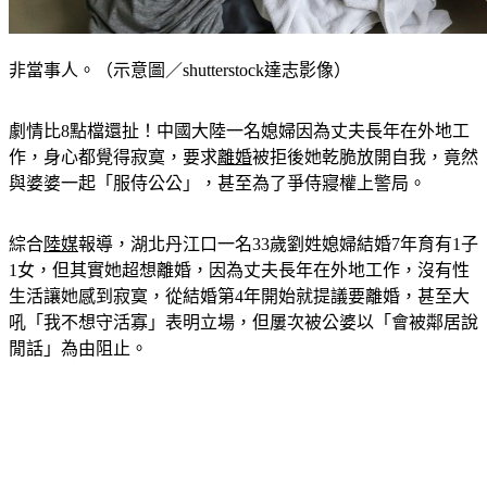
非當事人。（示意圖／shutterstock達志影像）
劇情比8點檔還扯！中國大陸一名媳婦因為丈夫長年在外地工
作，身心都覺得寂寞，要求
離婚
被拒後她乾脆放開自我，竟然
與婆婆一起「服侍公公」，甚至為了爭侍寢權上警局。
綜合
陸媒
報導，湖北丹江口一名33歲劉姓媳婦結婚7年育有1子
1女，但其實她超想離婚，因為丈夫長年在外地工作，沒有性
生活讓她感到寂寞，從結婚第4年開始就提議要離婚，甚至大
吼「我不想守活寡」表明立場，但屢次被公婆以「會被鄰居說
閒話」為由阻止。