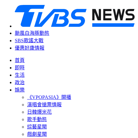
颱風白海豚動態
SBS歌謠大戰
優惠好康情報
首頁
即時
生活
政治
娛樂
《VPOPASIA》開播
演唱會搶票情報
日韓爆米花
歌手動態
綜藝星聞
戲劇星聞