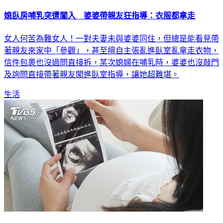
媳臥房哺乳突遭闖入 婆婆帶親友狂指導：衣服都拿走
女人何苦為難女人！一對夫妻未與婆婆同住，但總是能看見帶
著親友來家中「參觀」，甚至擅自主張亂進臥室亂拿走衣物，
信件包裹也沒過問直接拆，某次媳婦在哺乳時，婆婆也沒敲門
及詢問直接帶著親友闖進臥室指導，讓她超難堪。
生活
結婚求神問佛、逼墮胎 媳「淚揭婆婆惡行」：尪要我討好