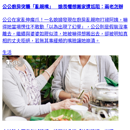
公公在家亂伸魔爪！一名媳婦發現在廚房亂親吻打掃阿姨，嚇
得她當場愣住不敢動「以為出現了幻覺」，公公則是假裝沒事
離去，繼續與婆婆如膠似漆，她被嚇得想搬出去，卻被明知真
相的丈夫拒絕，若無其事緩頰的嘴臉讓她崩潰。
生活
大姑除夕回家氣喊離婚 媳睹前公婆「差別待遇」崩潰