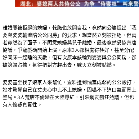
離婚屢被拒絕的媳婦，乾脆也放開自我，竟然向公婆提出「我
要與婆婆輪流陪公公同房」的要求，想當然立刻被拒絕，但兩
老竟然為了面子，不願意媳婦與兒子離婚，最後竟然妥協荒唐
協議，爭寵戲碼開始上演。原本3人都相處得極好，甚至分配
好同床一起睡的天數，但有次原本該輪到婆婆與公公同房，卻
被媳婦占據，氣得把對方趕出去，戰火立刻被點燃。
婆婆甚至找了娘家人來幫忙，豈料遭到惱羞成怒的公公毆打，
她才驚覺自己在丈夫心中比不上媳婦，因嚥不下這口氣而鬧上
警局。3人荒唐不倫戀在大陸爆紅，引來網友瘋狂熱議，但也
有人懷疑真實性。