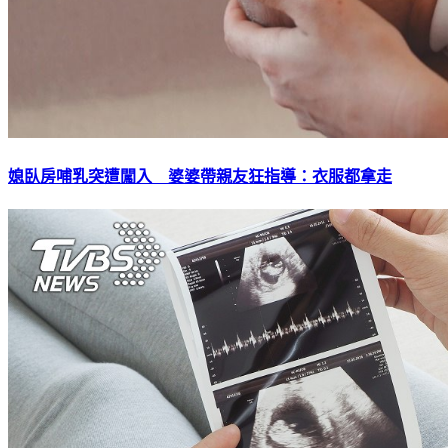
媳臥房哺乳突遭闖入 婆婆帶親友狂指導：衣服都拿走