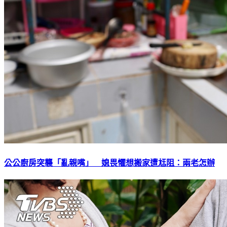
公公廚房突襲「亂親嘴」 媳畏懼想搬家遭尪阻：兩老怎辦