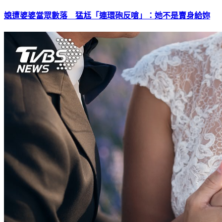
媳遭婆婆當眾數落 猛尪「連環砲反嗆」：她不是賣身給妳