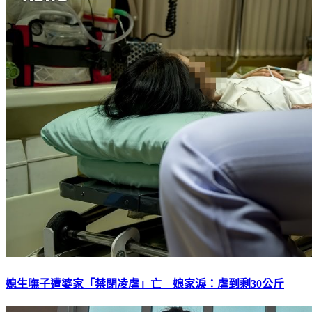
媳生嘸子遭婆家「禁閉凌虐」亡 娘家淚：虐到剩30公斤