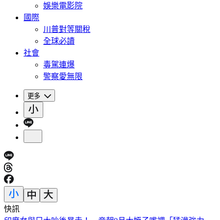
娛樂電影院
國際
川普對等關稅
全球必讀
社會
毒駕連爆
警察愛無限
更多
快訊