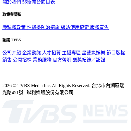
政策與隱私
隱私權政策
性騷擾防治措施
網站使用協定
版權宣告
認識 TVBS
公司介紹
企業動態
人才招募
主播專區
星藝象娛樂
節目版權
銷售
公開招標
業務服務
官方聲明
獲獎紀錄／認證
2026 © TVBS Media Inc. All Rights Reserved. 台北市內湖區瑞
光路451號 | 聯利媒體股份有限公司