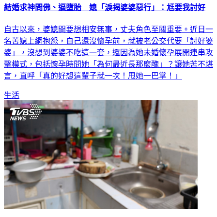
自古以來，婆媳間要想相安無事，丈夫角色至關重要。近日一
名苦媳上網抱怨，自己還沒懷孕前，就被老公交代要「討好婆
婆」，沒想到婆婆不吃這一套，還因為她未婚懷孕展開連串攻
擊模式，包括懷孕時問她「為何最近長那麼醜」？讓她苦不堪
言，直呼「真的好想這輩子就一次！甩她一巴掌！」
生活
公公廚房突襲「亂親嘴」 媳畏懼想搬家遭尪阻：兩老怎辦