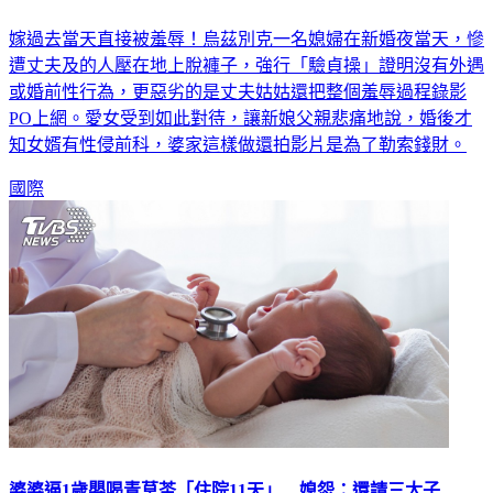
嫁過去當天直接被羞辱！烏茲別克一名媳婦在新婚夜當天，慘
遭丈夫及的人壓在地上脫褲子，強行「驗貞操」證明沒有外遇
或婚前性行為，更惡劣的是丈夫姑姑還把整個羞辱過程錄影
PO上網。愛女受到如此對待，讓新娘父親悲痛地說，婚後才
知女婿有性侵前科，婆家這樣做還拍影片是為了勒索錢財。
國際
婆婆逼1歲嬰喝青草茶「住院11天」 媳怨：還請三太子