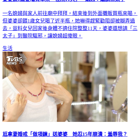
一名媳婦與家人前往廟中拜拜，結束後到外面攤販買瓶來喝，
但婆婆卻餵1歲女兒喝了近半瓶，她嚇得趕緊勸阻卻被糊弄過
去，豈料女兒回家後身體不適住院整整11天，婆婆還想請「三
太子」到醫院驅邪，讓媳婦超傻眼。
生活
尪拿妻婚戒「做項鍊」送婆婆 她忍15年崩潰：羞辱我？