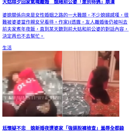
婆媳關係向來是女性婚姻之路的一大難題，不少媳婦感嘆，很
難被婆婆當作親女兒看待。作家H透露，友人離婚後仍被叫去
前夫家煮年夜飯，直到某天聽到前大姑和前公婆的對話內容，
決定再也不去幫忙。
生活
尪懷疑不忠 媳新婚夜遭婆家「強逼脫褲檢查」羞辱全都錄