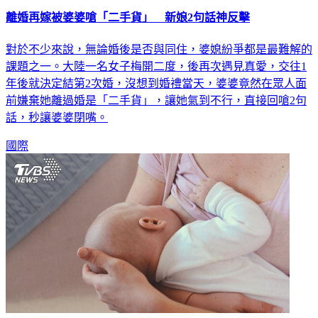
離婚再嫁被婆婆嗆「二手貨」 新娘2句話神反擊
對於不少來說，無論婚後是否與同住，婆媳紛爭都是最難解的
課題之一。大陸一名女子梅開二度，後再次遇見真愛，交往1
年後就決定結第2次婚，沒想到婚禮當天，婆婆竟然在眾人面
前嫌棄她離過婚是「二手貨」，讓她氣到不行，直接回嗆2句
話，秒讓婆婆閉嘴。
國際