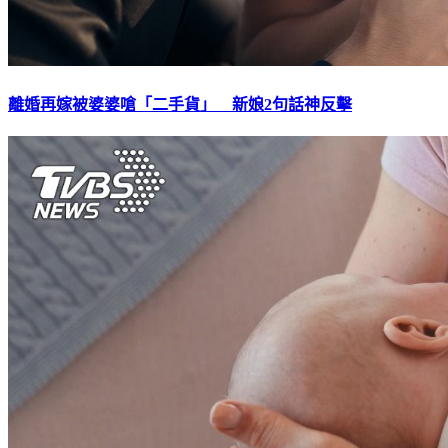
離婚再嫁被婆婆嗆「二手貨」 新娘2句話神反擊