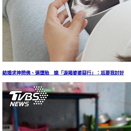
結婚求神問佛、逼墮胎 媳「淚揭婆婆惡行」：尪要我討好