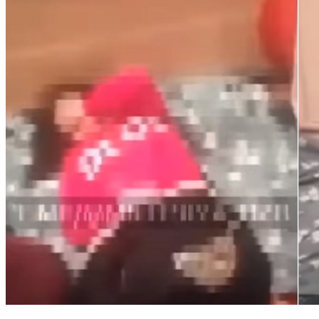
尪懷疑不忠 媳新婚夜遭婆家「強逼脫褲檢查」羞辱全都錄