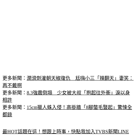
更多新聞：
潤滑劑灌朝天椒復仇　尪嗨小三「辣翻天」妻笑：
再不戴啊
更多新聞：
8.3強震倒塌　少女被大叔「抱起往外衝」淚以身
相許
更多新聞：
15cm獵人蛛入侵！高掛牆「8腳螫毛豎起」驚悚全
都錄
最HOT話題在這！想跟上時事，快點我加入TVBS新聞LINE
好友！