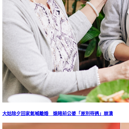
大姑除夕回家氣喊離婚 媳睹前公婆「差別待遇」崩潰