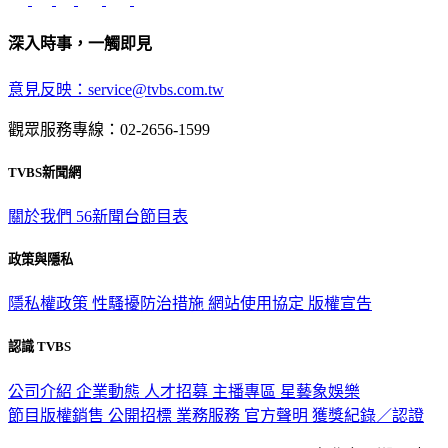
深入時事，一觸即見
意見反映：service@tvbs.com.tw
觀眾服務專線：02-2656-1599
TVBS新聞網
關於我們
56新聞台節目表
政策與隱私
隱私權政策
性騷擾防治措施
網站使用協定
版權宣告
認識 TVBS
公司介紹
企業動態
人才招募
主播專區
星藝象娛樂
節目版權銷售
公開招標
業務服務
官方聲明
獲獎紀錄／認證
2026 © TVBS Media Inc. All Rights Reserved. 台北市內湖區瑞