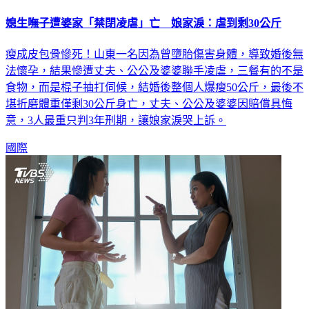
媳生嘸子遭婆家「禁閉凌虐」亡 娘家淚：虐到剩30公斤
瘦成皮包骨慘死！山東一名因為曾墮胎傷害身體，導致婚後無
法懷孕，結果慘遭丈夫、公公及婆婆聯手凌虐，三餐有的不是
食物，而是棍子抽打伺候，結婚後整個人爆瘦50公斤，最後不
堪折磨體重僅剩30公斤身亡，丈夫、公公及婆婆因賠償具悔
意，3人最重只判3年刑期，讓娘家淚哭上訴。
國際