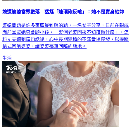
媳遭婆婆當眾數落 猛尪「連環砲反嗆」：她不是賣身給妳
婆媳問題是許多家庭最難解的題，一名女子分享，日前在親戚
面前當眾她只會顧小孩，「娶個老婆回來不知道做什麼」，怎
料丈夫聽到這句話後，心中長期累積的不滿當場爆發，以機關
槍式回嗆婆婆，讓婆婆毫無回嘴的餘地。
生活