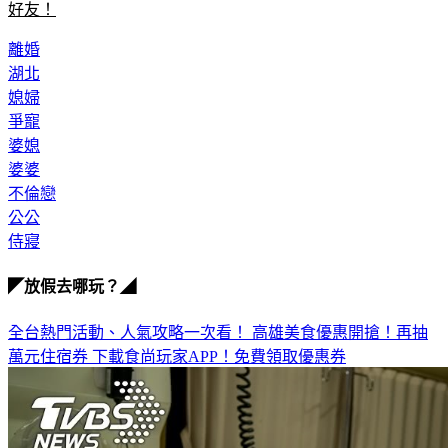
離婚
湖北
媳婦
爭寵
婆媳
婆婆
不倫戀
公公
侍寢
◤放假去哪玩？◢
全台熱門活動、人氣攻略一次看！
高雄美食優惠開搶！再抽
萬元住宿券
下載食尚玩家APP！免費領取優惠券