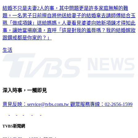
結婚不只是夫妻2人的事，其中問題更是許多家庭無解的難
題。一名男子日前擅自將他送給妻子的結婚拿去請師傅結合玉
珮「做成項鍊」送給媽媽。人妻看見婆婆向她新項鍊才得知此
事，讓她當場崩潰，直呼「這是對我的羞辱嗎？我的結婚嫁妝
跟鑽戒都是你家的？」
生活
深入時事，一觸即見
意見反映：service@tvbs.com.tw
觀眾服務專線：02-2656-1599
TVBS新聞網
關於我們
56新聞台節目表