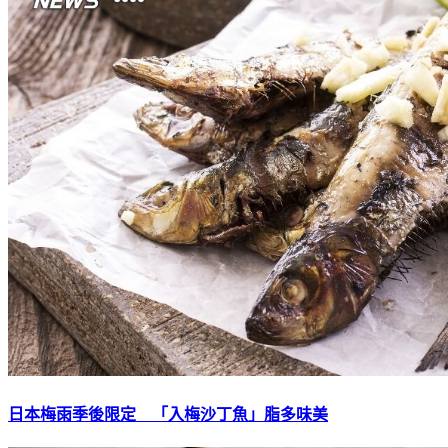
日本梅雨季後限定 「入梅沙丁魚」脂多味美