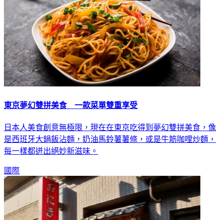
東京夢幻雙拼美食 一款菜單雙重享受
日本人美食創意無極限，現在在東京吃得到夢幻雙拼美食，像
是西班牙大鍋飯沾麵，奶油馬鈴薯薯條，或是牛筋咖哩炒麵，
每一樣都迸出絕妙新滋味。
國際