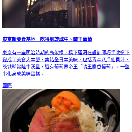
東京新美食基地 吃得到茨城牛、晴王葡萄
東京有一座明治時期的高架橋，橋下運河在設計師巧手改造下
變成了美食大本營，集結全日本美味，包括青森八戶仙貝汁，
茨城縣常陸牛漢堡，還有葡萄界帝王「晴王麝香葡萄」，一整
串化身成美味蛋糕。
國際