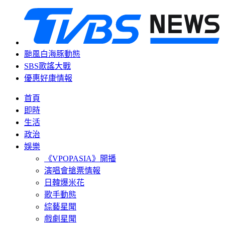
颱風白海豚動態
SBS歌謠大戰
優惠好康情報
首頁
即時
生活
政治
娛樂
《VPOPASIA》開播
演唱會搶票情報
日韓爆米花
歌手動態
綜藝星聞
戲劇星聞