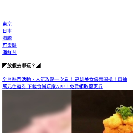
東京
日本
海膽
可樂餅
海鮮丼
◤放假去哪玩？◢
全台熱門活動、人氣攻略一次看！
高雄美食優惠開搶！再抽
萬元住宿券
下載食尚玩家APP！免費領取優惠券