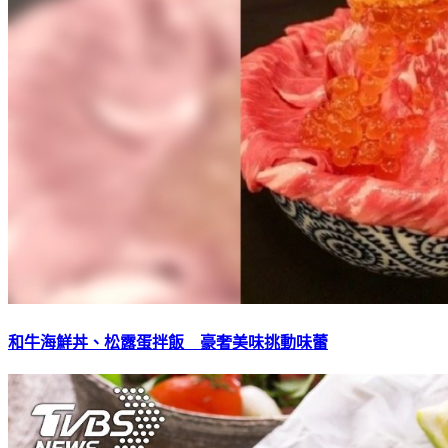
和牛海鮮丼、松露蛋拌飯 豪奢美味挑動味蕾