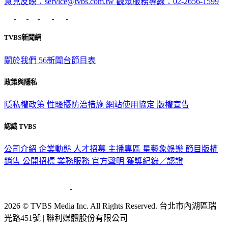
意見反映：service@tvbs.com.tw
觀眾服務專線：02-2656-1599
TVBS新聞網
關於我們
56新聞台節目表
政策與隱私
隱私權政策
性騷擾防治措施
網站使用協定
版權宣告
認識 TVBS
公司介紹
企業動態
人才招募
主播專區
星藝象娛樂
節目版權
銷售
公開招標
業務服務
官方聲明
獲獎紀錄／認證
2026 © TVBS Media Inc. All Rights Reserved. 台北市內湖區瑞