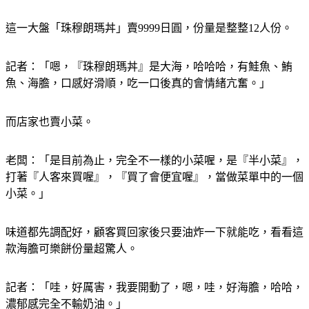
記者：「啊啊，噴火了，哈哈。」
這一大盤「珠穆朗瑪丼」賣9999日圓，份量是整整12人份。
記者：「嗯，『珠穆朗瑪丼』是大海，哈哈哈，有鮭魚、鮪
魚、海膽，口感好滑順，吃一口後真的會情緒亢奮。」
而店家也賣小菜。
老闆：「是目前為止，完全不一樣的小菜喔，是『半小菜』，
打著『人客來買喔』，『買了會便宜喔』，當做菜單中的一個
小菜。」
味道都先調配好，顧客買回家後只要油炸一下就能吃，看看這
款海膽可樂餅份量超驚人。
記者：「哇，好厲害，我要開動了，嗯，哇，好海膽，哈哈，