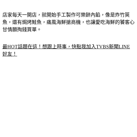
濃郁感完全不輸奶油。」
店家每天一開店，就開始手工製作可樂餅內餡，像是炸竹筴
魚，還有焗烤鮭魚，痛風海鮮搶商機，也讓愛吃海鮮的饕客心
甘情願掏錢買單。
最HOT話題在這！想跟上時事，快點我加入TVBS新聞LINE
好友！