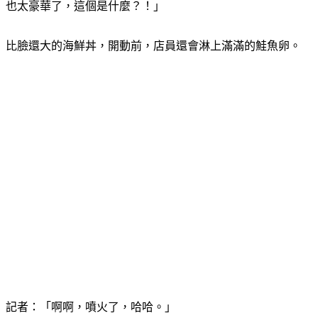
店員vs.記者：「讓您久等了，這個是『珠穆朗瑪丼』，喔喔
也太豪華了，這個是什麼？！」
比臉還大的海鮮丼，開動前，店員還會淋上滿滿的鮭魚卵。