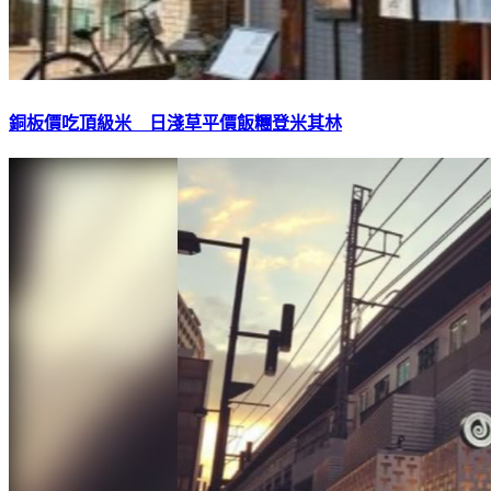
銅板價吃頂級米 日淺草平價飯糰登米其林