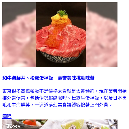
和牛海鮮丼、松露蛋拌飯 豪奢美味挑動味蕾
東京很多高檔餐廳不是價格太貴就是太難預約，現在業者開始
推外帶便當，包括伊勢蝦綠咖哩、松露生蛋拌飯，以及日本黑
毛和牛海鮮丼，一道道夢幻美食讓饕客搶著上門外帶。
國際