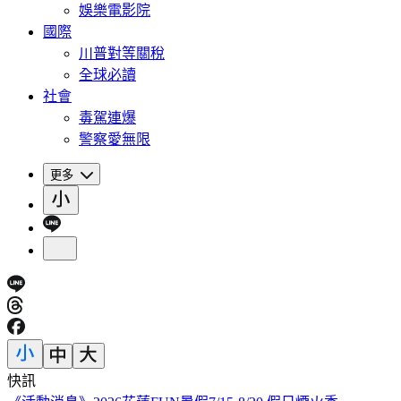
娛樂電影院
國際
川普對等關稅
全球必讀
社會
毒駕連爆
警察愛無限
更多
快訊