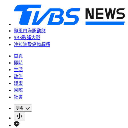
颱風白海豚動態
SBS歌謠大戰
沙拉油致癌物超標
首頁
即時
生活
政治
娛樂
國際
社會
更多