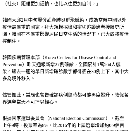
（社交）距離更加謹慎，也比以往更加自制。」
韓國大邱2月中旬爆發武漢肺炎群聚感染，成為當時中國以外
疫情最嚴重的國家，拜大規模採檢和密切追蹤患者接觸史所
賜，韓國在不嚴重影響居民日常生活的情況下，已大致將疫情
控制住。
韓國疾病管理本部（Korea Centers for Disease Control and 
Prevention）昨天通報新增27例確診，全國累計1萬564人感
染。過去一週的單日新增確診數字都徘徊在30例上下，其中大
多為境外移入。
儘管如此，當局也警告確診病例隨時都可能再度攀升，敦促各
界選舉當天不可掉以輕心。
根據國家選舉委員會（National Election Commission），截至
上午9時，投票率為8%，比2016年的上屆選舉增加約0.9個百