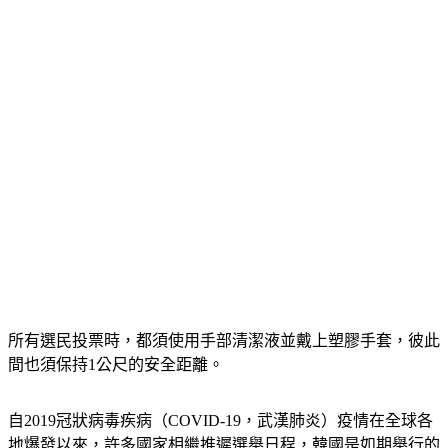
所有選民投票時，都須使用手部清潔液並戴上塑膠手套，彼此
間也須保持1公尺的安全距離。
自2019冠狀病毒疾病（COVID-19，武漢肺炎）疫情在全球各
地爆發以來，許多國家相繼推遲選舉日程，韓國是如期舉行的