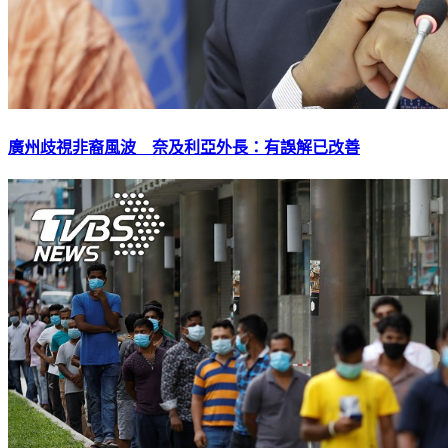
廣州歧視非裔風波 奈及利亞外長：有誤解已改善