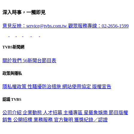
深入時事，一觸即見
意見反映：service@tvbs.com.tw
觀眾服務專線：02-2656-1599
TVBS新聞網
關於我們
56新聞台節目表
政策與隱私
隱私權政策
性騷擾防治措施
網站使用協定
版權宣告
認識 TVBS
公司介紹
企業動態
人才招募
主播專區
星藝象娛樂
節目版權
銷售
公開招標
業務服務
官方聲明
獲獎紀錄／認證