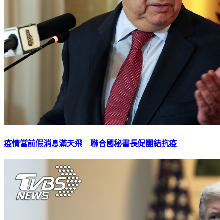
疫情當前假消息滿天飛 聯合國秘書長促團結抗疫