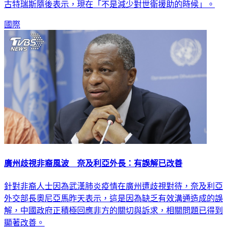
古特瑞斯隨後表示，現在「不是減少對世衛援助的時候」。
國際
廣州歧視非裔風波 奈及利亞外長：有誤解已改善
針對非裔人士因為武漢肺炎疫情在廣州遭歧視對待，奈及利亞
外交部長奧尼亞馬昨天表示，這是因為缺乏有效溝通造成的誤
解，中國政府正積極回應非方的關切與訴求，相關問題已得到
顯著改善。