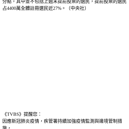
分點，其中並不包括上週末提前投票的選民，提前投票的選民
占4400萬全體註冊選民近27%。（中央社）
《TVBS》提醒您：
因應新冠肺炎疫情，疾管署持續加強疫情監測與邊境管制措
施，