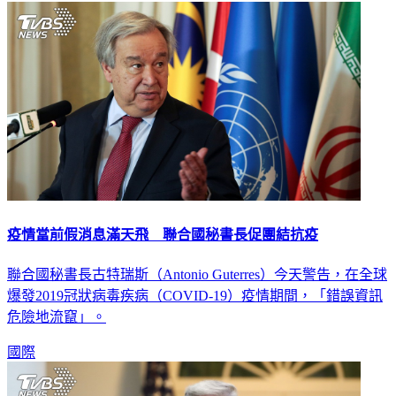
疫情當前假消息滿天飛 聯合國秘書長促團結抗疫
聯合國秘書長古特瑞斯（Antonio Guterres）今天警告，在全球
爆發2019冠狀病毒疾病（COVID-19）疫情期間，「錯誤資訊
危險地流竄」。
國際