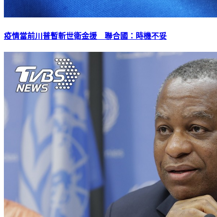
疫情當前川普暫斬世衛金援 聯合國：時機不妥