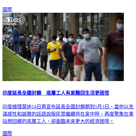
國際
印度延長全國封鎖 底層工人有家難回生活更困苦
印度總理莫迪14日再宣布延長全國封鎖期到5月3日，當他以充
滿感性和誠懇的話語說服民眾繼續待在家中時，再度聚集在車
站想回鄉的底層工人，卻面臨未來更大的經濟困境。
國際