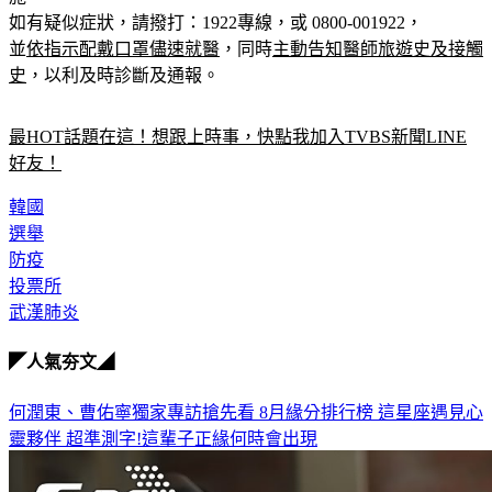
如有疑似症狀，請撥打：1922專線，或 0800-001922，
並
依指示配戴口罩儘速就醫
，同時
主動告知醫師旅遊史及接觸
史
，以利及時診斷及通報。
最HOT話題在這！想跟上時事，快點我加入TVBS新聞LINE
好友！
韓國
選舉
防疫
投票所
武漢肺炎
◤人氣夯文◢
何潤東、曹佑寧獨家專訪搶先看
8月緣分排行榜 這星座遇見心
靈夥伴
超準測字!這輩子正緣何時會出現