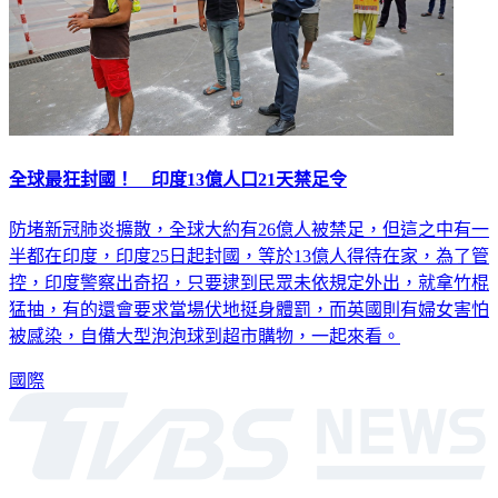
全球最狂封國！ 印度13億人口21天禁足令
防堵新冠肺炎擴散，全球大約有26億人被禁足，但這之中有一
半都在印度，印度25日起封國，等於13億人得待在家，為了管
控，印度警察出奇招，只要逮到民眾未依規定外出，就拿竹棍
猛抽，有的還會要求當場伏地挺身體罰，而英國則有婦女害怕
被感染，自備大型泡泡球到超市購物，一起來看。
國際