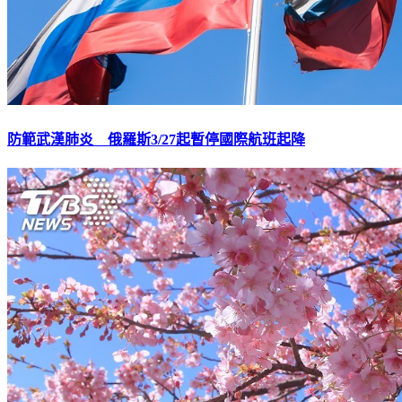
防範武漢肺炎 俄羅斯3/27起暫停國際航班起降