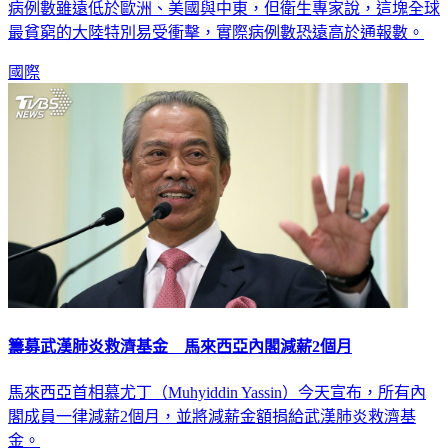
武漢肺炎在非洲延燒，累計43國超過2400例確診、64例死亡，
病例數雖遠低於歐洲、美國與中東，但衛生專家說，這塊全球
最貧窮的大陸特別易受衝擊，實際病例數恐遠高於通報數。
國際
籌募武漢肺炎救濟基金 馬來西亞內閣減薪2個月
馬來西亞首相慕尤丁（Muhyiddin Yassin）今天宣布，所有內
閣成員一律減薪2個月，並將減薪金額捐給武漢肺炎救濟基