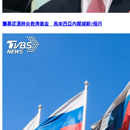
籌募武漢肺炎救濟基金 馬來西亞內閣減薪2個月