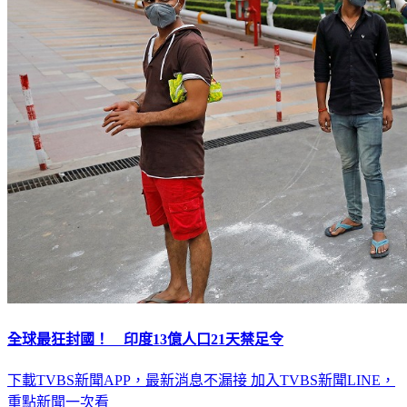
全球最狂封國！ 印度13億人口21天禁足令
下載TVBS新聞APP，最新消息不漏接
加入TVBS新聞LINE，