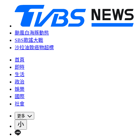
颱風白海豚動態
SBS歌謠大戰
沙拉油致癌物超標
首頁
即時
生活
政治
娛樂
國際
社會
更多