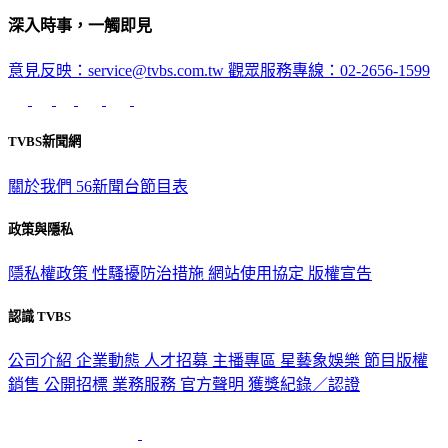
深入時事，一觸即見
意見反映：service@tvbs.com.tw
觀眾服務專線：02-2656-1599
TVBS新聞網
關於我們
56新聞台節目表
政策與隱私
隱私權政策
性騷擾防治措施
網站使用協定
版權宣告
認識 TVBS
公司介紹
企業動態
人才招募
主播專區
星藝象娛樂
節目版權
銷售
公開招標
業務服務
官方聲明
獲獎紀錄／認證