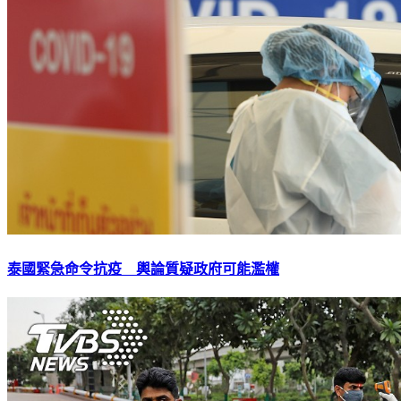
泰國緊急命令抗疫 輿論質疑政府可能濫權