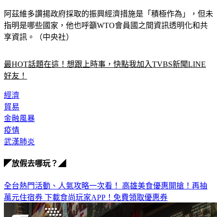
阿茲維多讚揚政府採取的振興經濟措施是「積極作為」，但未
指明是哪些國家，他也呼籲WTO會員國之間資訊透明化和共
享資訊。（中央社）
最HOT話題在這！想跟上時事，快點我加入TVBS新聞LINE
好友！
經濟
貿易
金融風暴
疫情
武漢肺炎
◤放假去哪玩？◢
全台熱門活動、人氣攻略一次看！
高雄美食優惠開搶！再抽
萬元住宿券
下載食尚玩家APP！免費領取優惠券