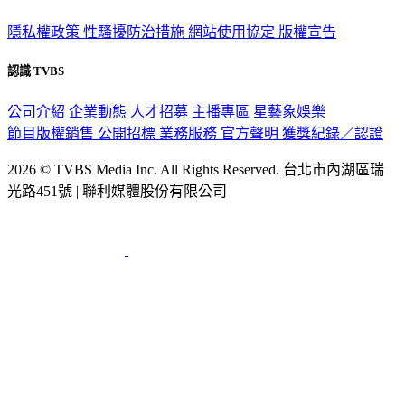
政策與隱私
隱私權政策
性騷擾防治措施
網站使用協定
版權宣告
認識 TVBS
公司介紹
企業動態
人才招募
主播專區
星藝象娛樂
節目版權銷售
公開招標
業務服務
官方聲明
獲獎紀錄／認證
2026 © TVBS Media Inc. All Rights Reserved. 台北市內湖區瑞
光路451號 | 聯利媒體股份有限公司