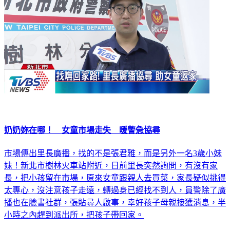
奶奶妳在哪！ 女童市場走失 暖警急協尋
市場傳出里長廣播，找的不是張君雅，而是另外一名3歲小妹
妹！新北市樹林火車站附近，日前里長突然詢問，有沒有家
長，把小孩留在市場，原來女童跟親人去買菜，家長疑似挑得
太專心，沒注意孩子走遠，轉過身已經找不到人，員警除了廣
播也在臉書社群，張貼尋人啟事，幸好孩子母親接獲消息，半
小時之內趕到派出所，把孩子帶回家。