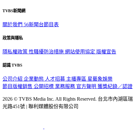
TVBS新聞網
關於我們
56新聞台節目表
政策與隱私
隱私權政策
性騷擾防治措施
網站使用協定
版權宣告
認識 TVBS
公司介紹
企業動態
人才招募
主播專區
星藝象娛樂
節目版權銷售
公開招標
業務服務
官方聲明
獲獎紀錄／認證
2026 © TVBS Media Inc. All Rights Reserved. 台北市內湖區瑞
光路451號 | 聯利媒體股份有限公司