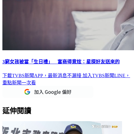
3窮女孩被當「生日禮」 富商得意炫：星探好友送來的
下載TVBS新聞APP，最新消息不漏接
加入TVBS新聞LINE，
重點新聞一次看
延伸閱讀