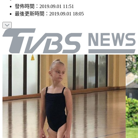
發佈時間：
2019.09.01 11:51
最後更新時間：
2019.09.01 18:05