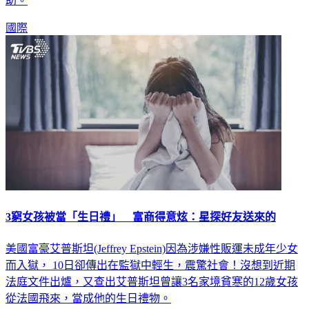
助。
國際
3窮女孩被當「生日禮」 富商得意炫：星探好友送來的
美國富豪艾普斯坦(Jeffrey Epstein)因為涉嫌性販運未成年少女
而入獄， 10日卻傳出在監獄中輕生，震驚社會！沒想到近期
法庭文件出爐，又查出艾普斯坦曾讓3名家境貧寒的12歲女孩
從法國飛來，當成他的生日禮物。