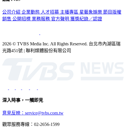
公司介紹
企業動態
人才招募
主播專區
星藝象娛樂
節目版權
銷售
公開招標
業務服務
官方聲明
獲獎紀錄／認證
2026 © TVBS Media Inc. All Rights Reserved. 台北市內湖區瑞
光路451號 | 聯利媒體股份有限公司
深入時事，一觸即見
意見反映：service@tvbs.com.tw
觀眾服務專線：02-2656-1599