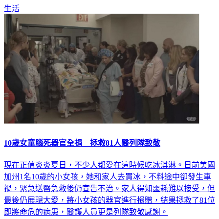
生活
10歲女童腦死器官全捐 拯救81人醫列隊致敬
現在正值炎炎夏日，不少人都愛在這時候吃冰淇淋。日前美國
加州1名10歲的小女孩，她和家人去買冰，不料途中卻發生車
禍，緊急送醫急救後仍宣告不治。家人得知噩耗難以接受，但
最後仍展現大愛，將小女孩的器官進行捐贈，結果拯救了81位
即將命危的病患，醫護人員更是列隊致敬感謝。