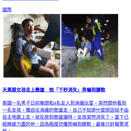
國際
天黑跟女孩走上懸崖 她「下秒消失」男嚇到腿軟
泰國一名男子日前晚間和4名友人到海邊玩耍，突然間他看到
一名女孩，獨自往海邊的懸崖走，自己不知道什麼原因就不由
自主地跟上去。就在爬到懸崖邊時，女孩突然消失了。當下已
經精疲力盡的他，因為極度恐懼而嚇到腿軟，最後只好報警求