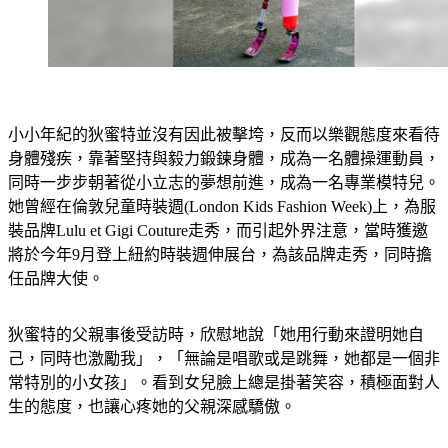
小小年紀的狄蜜特並沒有因此被擊垮，反而以樂觀態度來看待
身體殘疾，靠著堅持與毅力鍛鍊身體，成為一名體操運動員，
同時一步步朝著從小立志的夢想前進，成為一名專業模特兒。
她曾經在倫敦兒童時裝週(London Kids Fashion Week)上，為服
裝品牌Lulu et Gigi Couture走秀，而引起外界注意，當時獲邀
將於今年9月登上紐約時裝週伸展台，為該品牌走秀，同時擔
任品牌大使。
狄蜜特的父親事後受訪時，欣慰地說「她用行動來證明她自
己，同時也激勵我」，「無論是唱歌或是跳舞，她都是一個非
常特別的小女孩」。看到女兒臉上總是掛著笑容，積極面對人
生的態度，也讓心疼她的父親深感驕傲。