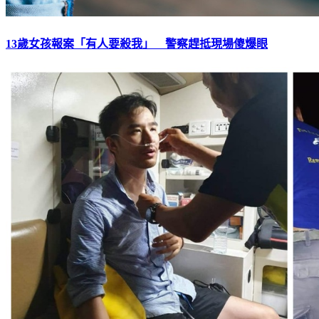
13歲女孩報案「有人要殺我」 警察趕抵現場傻爆眼