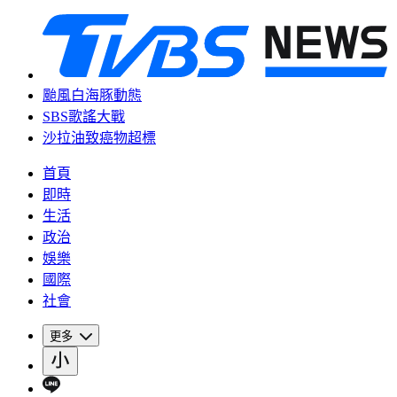
颱風白海豚動態
SBS歌謠大戰
沙拉油致癌物超標
首頁
即時
生活
政治
娛樂
國際
社會
更多