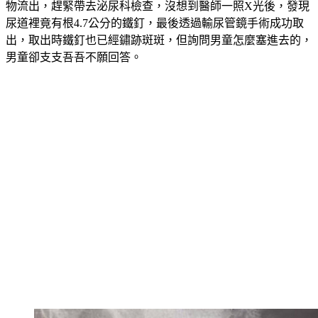
物流出，趕緊帶去泌尿科檢查，沒想到醫師一照X光後，發現
尿道裡竟有根4.7公分的鐵釘，最後透過輸尿管鏡手術成功取
出，取出時鐵釘也已經鏽跡斑斑，但詢問男童怎麼塞進去的，
男童卻支支吾吾不願回答。