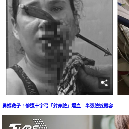
勇媽救子！慘遭十字弓「射穿臉」爆血 半張臉近毀容