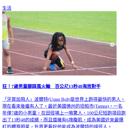
生活
狂！7歲男童腳踩風火輪 百公尺13秒48海放對手
「牙買加飛人」波爾特(Usian Bolt)是世界上跑得最快的男人，
現在看來後繼有人了。最近美國佛州的坦帕市(Tampa)，一名
年僅7歲的小男童，在田徑場上一鳴驚人，100公尺短跑項目跑
出了13秒48的成績，而且還擁有6塊腹肌，成為美國近來最爆
紅的體育明星，外界更看好他能成為波爾特的接班人。