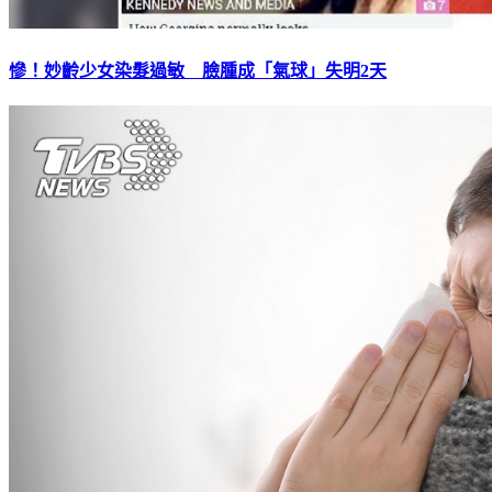
慘！妙齡少女染髮過敏 臉腫成「氣球」失明2天