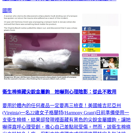
國際
衛生棉條藏尖銳金屬鉤 她嚇到心理陰影：從此不敢用
要用於體內的任何產品一定要再三檢查！美國維吉尼亞州
(Virginia)一名22歲女子格蘭特(Harmony Grant)日前準備使用一
支衛生棉條，結果卻發現裡面藏有黑色的尖銳金屬鐵鉤，讓她
嚇得直呼心理受創，擔心自己差點就受傷。然而，該衛生棉條