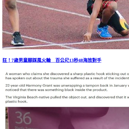
狂！7歲男童腳踩風火輪 百公尺13秒48海放對手