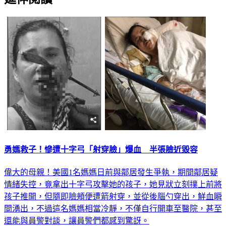
勇媽救子！慘遭十字弓「射穿臉」爆血 半張臉近毀容
偉大的母親！美國1名媽媽日前與鄰居發生爭執，期間鄰居疑
情緒失控，竟拿出十字弓攻擊她的孩子，她見狀立刻撲上前將
孩子推開，但隨即臉頰便遭箭射穿，並從後腦勺穿出，鮮血瞬
間湧出，不過這名媽媽相當冷靜，不僅自行開車至醫院，甚至
還能與員警對談，讓員警們都感到驚訝。