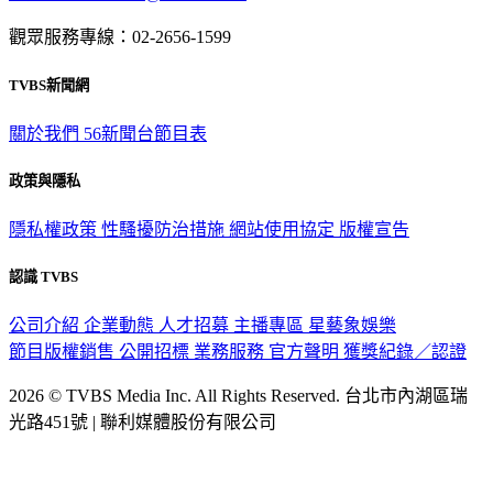
觀眾服務專線：02-2656-1599
TVBS新聞網
關於我們
56新聞台節目表
政策與隱私
隱私權政策
性騷擾防治措施
網站使用協定
版權宣告
認識 TVBS
公司介紹
企業動態
人才招募
主播專區
星藝象娛樂
節目版權銷售
公開招標
業務服務
官方聲明
獲獎紀錄／認證
2026 © TVBS Media Inc. All Rights Reserved. 台北市內湖區瑞
光路451號 | 聯利媒體股份有限公司