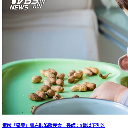
童啃「堅果」害右肺陷險喪命 醫師：5歲以下別吃