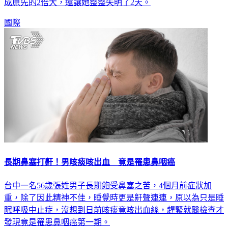
成原先的2倍大，還讓她整整失明了2天。
國際
長期鼻塞打鼾！男咳痰咳出血 竟是罹患鼻咽癌
台中一名56歲張姓男子長期飽受鼻塞之苦，4個月前症狀加
重，除了因此精神不佳，睡覺時更是鼾聲連連，原以為只是睡
眠呼吸中止症，沒想到日前咳痰竟咳出血絲，趕緊就醫檢查才
發現竟是罹患鼻咽癌第一期。