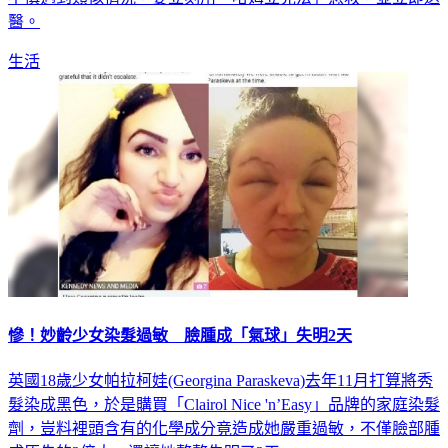
醫。
生活
慘！妙齡少女染髮過敏 臉腫成「氣球」失明2天
英國18歲少女帕拉柯娃(Georgina Paraskeva)去年11月打算將秀
髮染成黑色，於是購買「Clairol Nice 'n’Easy」品牌的家庭染髮
劑，豈料裡頭含有的化學成分竟造成她嚴重過敏，不僅臉部腫