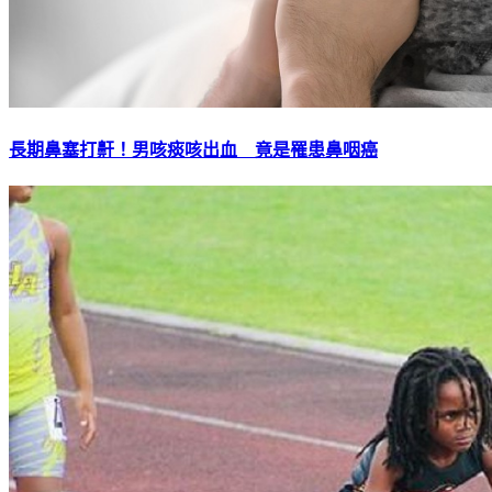
長期鼻塞打鼾！男咳痰咳出血 竟是罹患鼻咽癌