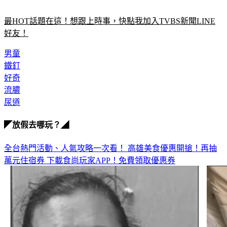
最HOT話題在這！想跟上時事，快點我加入TVBS新聞LINE
好友！
男童
鐵釘
好奇
流膿
尿道
◤放假去哪玩？◢
全台熱門活動、人氣攻略一次看！
高雄美食優惠開搶！再抽
萬元住宿券
下載食尚玩家APP！免費領取優惠券