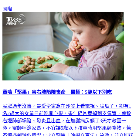
國際
童啃「堅果」害右肺陷險喪命 醫師：5歲以下別吃
民眾過年沒事，最愛全家窩在沙發上看電視、啃瓜子，卻有1
名2歲大的女童日前吃開心果，果仁碎片竟掉到支氣管，導致
右邊肺部塌陷、發炎且出血，在加護病房躺了3天才救回一
命。醫師呼籲家長，不宜讓5歲以下孩童時用堅果類食物，若
不慎遇到類似情況，要立刻用「哈姆立克法」急救，並立即送