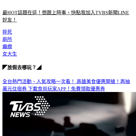
最HOT話題在這！想跟上時事，快點我加入TVBS新聞LINE
好友！
猝死
廁所
癲癇
女大生
◤放假去哪玩？◢
全台熱門活動、人氣攻略一次看！
高雄美食優惠開搶！再抽
萬元住宿券
下載食尚玩家APP！免費領取優惠券