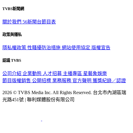
觀眾服務專線：02-2656-1599
TVBS新聞網
關於我們
56新聞台節目表
政策與隱私
隱私權政策
性騷擾防治措施
網站使用協定
版權宣告
認識 TVBS
公司介紹
企業動態
人才招募
主播專區
星藝象娛樂
節目版權銷售
公開招標
業務服務
官方聲明
獲獎紀錄／認證
2026 © TVBS Media Inc. All Rights Reserved. 台北市內湖區瑞
光路451號 | 聯利媒體股份有限公司