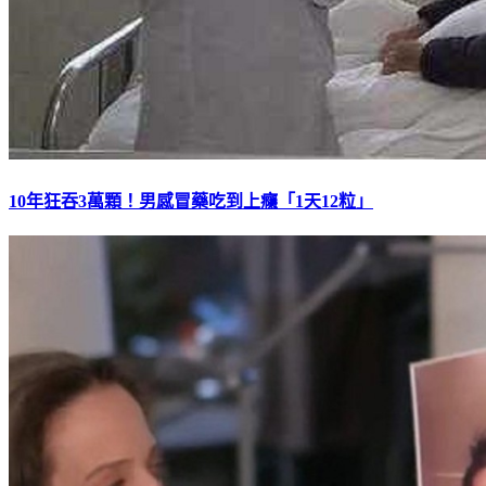
10年狂吞3萬顆！男感冒藥吃到上癮「1天12粒」