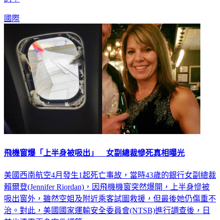
的！
國際
飛機窗爆「上半身被吸出」 女副總裁慘死真相曝光
美國西南航空4月發生1起死亡事故，當時43歲的銀行女副總裁
賴爾登(Jennifer Riordan)，因飛機機窗突然爆開，上半身慘被
吸出窗外，雖然空姐及附近乘客試圖救援，但最後她仍傷重不