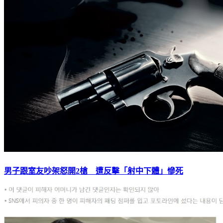
男子跟室友吵架怒開2槍 遭反擊「射中下體」慘死