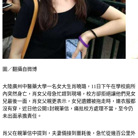
圖／翻攝自微博
大陸廣州中醫藥大學一名女大生肖曉璐，11日下午在學校廁所
內突然身亡，肖女父母急忙趕到現場，校方卻拒絕讓他們見女
兒最後一面，肖女父親更表示，女兒遺體被拖走時，連衣服都
沒有穿，近日他公開1封親筆信，痛批校方處理不當，至今仍
未出面承擔責任。