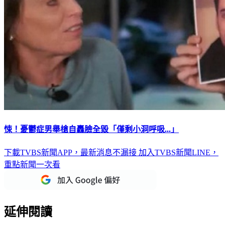
悚！憂鬱症男舉槍自轟臉全毀「僅剩小洞呼吸...」
下載TVBS新聞APP，最新消息不漏接
加入TVBS新聞LINE，
重點新聞一次看
延伸閱讀