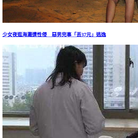
少女夜逛海灘遭性侵 惡男完事「丟37元」逃逸