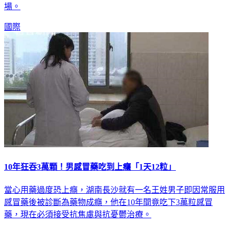
進帳篷性侵得逞，事後還丟下40泰銖(約37元台幣)並逃離現
場。
國際
10年狂吞3萬顆！男感冒藥吃到上癮「1天12粒」
當心用藥過度恐上癮，湖南長沙就有一名王姓男子即因常服用
感冒藥後被診斷為藥物成癮，他在10年間竟吃下3萬粒感冒
藥，現在必須接受抗焦慮與抗憂鬱治療。