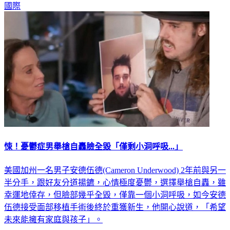
國際
悚！憂鬱症男舉槍自轟臉全毀「僅剩小洞呼吸...」
美國加州一名男子安德伍德(Cameron Underwood) 2年前與另一
半分手，跟好友分道揚鑣，心情極度憂鬱，選擇舉槍自轟，雖
幸運地倖存，但臉部幾乎全毀，僅靠一個小洞呼吸，如今安德
伍德接受面部移植手術後終於重獲新生，他開心說道，「希望