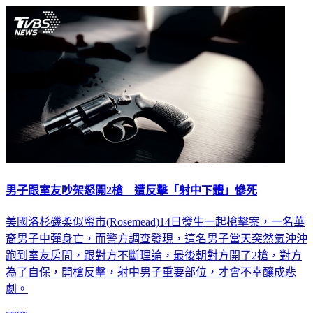
男子跟室友吵架怒開2槍 遭反擊「射中下體」慘死
美國洛杉磯柔似蜜市(Rosemead)14日發生一起槍擊案，一名華
裔男子中彈身亡，而警方調查發現，這名男子當天突然氣沖沖
跑到室友房間，跟對方不斷理論，最後朝對方開了2槍，對方
為了自保，開槍反擊，射中男子重要部位，才會不幸釀成悲
劇。