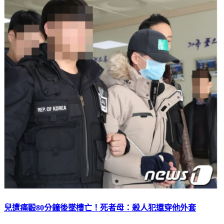
兒遭痛毆80分鐘後墜樓亡！死者母：殺人犯還穿他外套