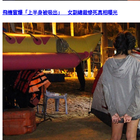
飛機窗爆「上半身被吸出」 女副總裁慘死真相曝光