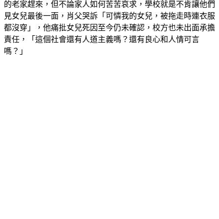
肖父在親筆信中提到，夫妻倆接到噩耗後，急忙從幾百公里外
的老家趕來，但不論家人如何苦苦哀求，學校就是不肯讓他們
見女兒最後一面，肖父哭訴「可憐我的女兒，被拖走時連衣服
都沒穿」，他痛批女兒死因至今仍未確認，校方也未出面承擔
責任，「這個社會還有人道主義嗎？還有良心和人情可言
嗎？」