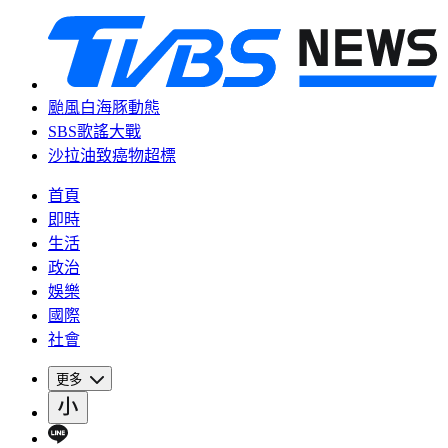
颱風白海豚動態
SBS歌謠大戰
沙拉油致癌物超標
首頁
即時
生活
政治
娛樂
國際
社會
更多