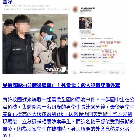
國際
兒遭痛毆80分鐘後墜樓亡！死者母：殺人犯還穿他外套
南韓校園近來爆發一起震驚全國的霸凌事件。一群國中生在公
寓頂樓，集體圍毆一名14歲的男學生長達80分鐘，最後男學生
竟從15樓高的大樓摔落到1樓，送醫後仍回天乏術！警方趕到
現場後，立刻逮捕相關涉案學生，而這名孩子疑似受到長期的
霸凌，因為涉案學生在被補時，身上所穿的外套竟然是死者