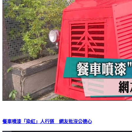
餐車噴漆「染紅」人行道 網友批沒公德心