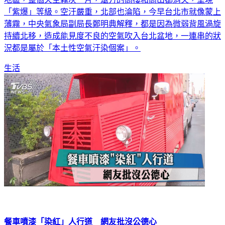
地區，整個天空霧灰一片，遠方的高樓和高山都消失，呈現
「紫爆」等級。空汙嚴重，北部也淪陷，今早台北市就像蒙上
薄霧，中央氣象局副局長鄭明典解釋，都是因為微弱背風渦旋
持續北移，造成能見度不良的空氣吹入台北盆地，一連串的狀
況都是屬於「本土性空氣汙染個案」。
生活