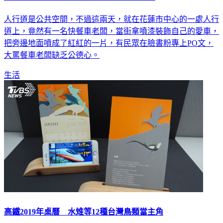
餐車噴漆「染紅」人行道 網友批沒公德心
人行道是公共空間，不過這兩天，就在花蓮市中心的一處人行
道上，竟然有一名快餐車老闆，當街拿噴漆裝飾自己的愛車，
把旁邊地面噴成了紅紅的一片，有民眾在臉書粉專上PO文，
大罵餐車老闆缺乏公德心。
生活