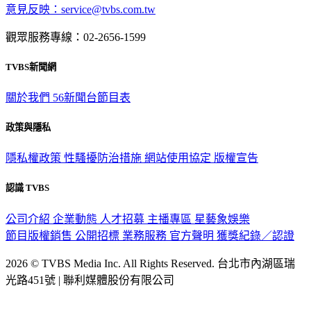
意見反映：service@tvbs.com.tw
觀眾服務專線：02-2656-1599
TVBS新聞網
關於我們
56新聞台節目表
政策與隱私
隱私權政策
性騷擾防治措施
網站使用協定
版權宣告
認識 TVBS
公司介紹
企業動態
人才招募
主播專區
星藝象娛樂
節目版權銷售
公開招標
業務服務
官方聲明
獲獎紀錄／認證
2026 © TVBS Media Inc. All Rights Reserved. 台北市內湖區瑞
光路451號 | 聯利媒體股份有限公司