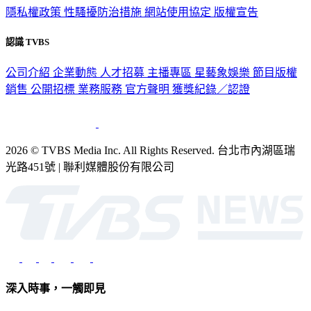
隱私權政策
性騷擾防治措施
網站使用協定
版權宣告
認識 TVBS
公司介紹
企業動態
人才招募
主播專區
星藝象娛樂
節目版權
銷售
公開招標
業務服務
官方聲明
獲獎紀錄／認證
2026 © TVBS Media Inc. All Rights Reserved. 台北市內湖區瑞
光路451號 | 聯利媒體股份有限公司
深入時事，一觸即見