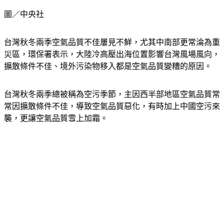
圖／中央社
台灣秋冬兩季空氣品質不佳屢見不鮮，尤其中南部更常淪為重
災區，環保署表示，大陸冷高壓出海位置影響台灣風場風向，
擴散條件不佳、境外污染物移入都是空氣品質變糟的原因。
台灣秋冬兩季總被稱為空污季節，主因西半部地區空氣品質常
常因擴散條件不佳，導致空氣品質惡化，有時加上中國空污來
襲，更讓空氣品質雪上加霜。