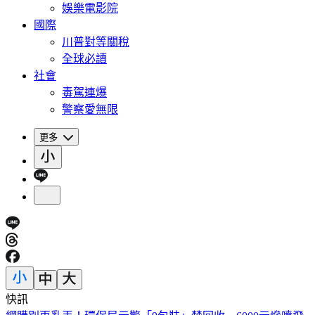
娛樂電影院
國際
川普對等關稅
全球必讀
社會
毒駕連爆
警察愛無限
更多
快訊