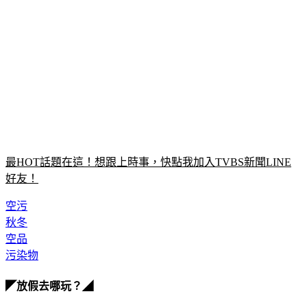
最HOT話題在這！想跟上時事，快點我加入TVBS新聞LINE
好友！
空污
秋冬
空品
污染物
◤放假去哪玩？◢