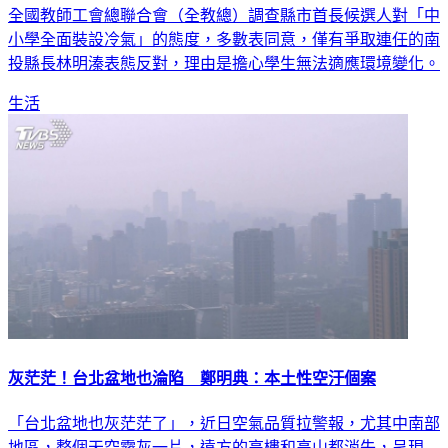
全國教師工會總聯合會（全教總）調查縣市首長候選人對「中
小學全面裝設冷氣」的態度，多數表同意，僅有爭取連任的南
投縣長林明溱表態反對，理由是擔心學生無法適應環境變化。
生活
灰茫茫！台北盆地也淪陷 鄭明典：本土性空汙個案
「台北盆地也灰茫茫了」，近日空氣品質拉警報，尤其中南部