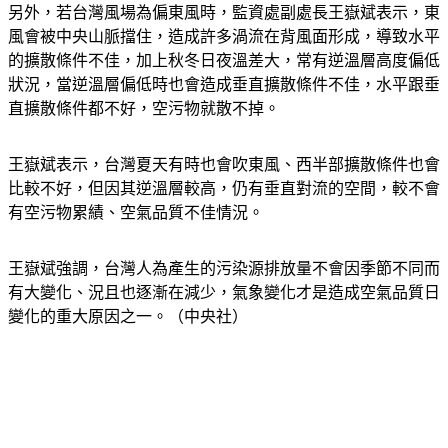
另外，若台灣風場為偏東風時，監資處副處長王嶽斌表示，東
風會被中央山脈擋住，造成許多渦流在背風面形成，導致水平
的擴散條件不佳，加上秋冬日夜溫差大，常有逆溫層高度偏低
狀況，當逆溫層偏低時也會造成垂直擴散條件不佳，水平跟垂
直擴散條件都不好，空污物就散不掉。
王嶽斌表示，台灣夏天有時也會吹東風、西半部擴散條件也會
比較不好，但因其逆溫層較高，仍有垂直對流的空間，較不會
有空污物累績、空氣品質不佳情況。
王嶽斌強調，台灣人為產生的污染源排放量不會因季節不同而
有大變化、況且也逐漸在減少，氣象變化才是造成空氣品質日
變化的重大原因之一。（中央社）