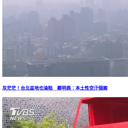
灰茫茫！台北盆地也淪陷 鄭明典：本土性空汙個案