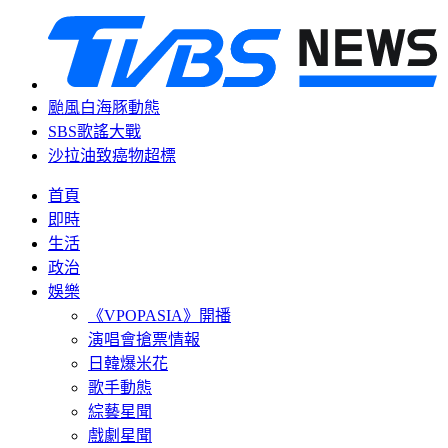
颱風白海豚動態
SBS歌謠大戰
沙拉油致癌物超標
首頁
即時
生活
政治
娛樂
《VPOPASIA》開播
演唱會搶票情報
日韓爆米花
歌手動態
綜藝星聞
戲劇星聞