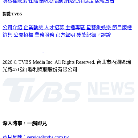
隱私權政策
性騷擾防治措施
網站使用協定
版權宣告
認識 TVBS
公司介紹
企業動態
人才招募
主播專區
星藝象娛樂
節目版權
銷售
公開招標
業務服務
官方聲明
獲獎紀錄／認證
2026 © TVBS Media Inc. All Rights Reserved. 台北市內湖區瑞
光路451號 | 聯利媒體股份有限公司
深入時事，一觸即見