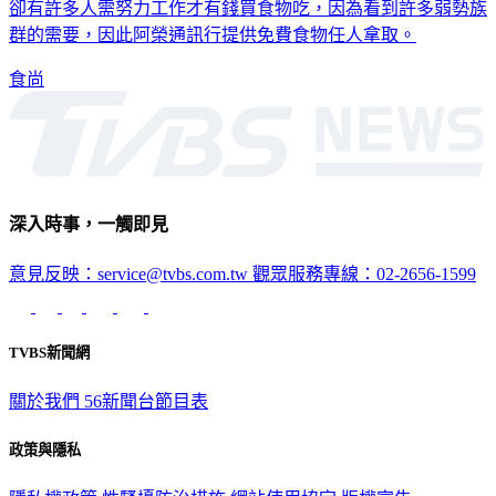
台灣一年能吃卻丟掉銷毀的食物非常多，但在社會的另一處，
卻有許多人需努力工作才有錢買食物吃，因為看到許多弱勢族
群的需要，因此阿榮通訊行提供免費食物任人拿取。
食尚
深入時事，一觸即見
意見反映：service@tvbs.com.tw
觀眾服務專線：02-2656-1599
TVBS新聞網
關於我們
56新聞台節目表
政策與隱私