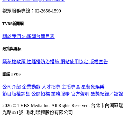
意見反映：service@tvbs.com.tw
觀眾服務專線：02-2656-1599
TVBS新聞網
關於我們
56新聞台節目表
政策與隱私
隱私權政策
性騷擾防治措施
網站使用協定
版權宣告
認識 TVBS
公司介紹
企業動態
人才招募
主播專區
星藝象娛樂
節目版權銷售
公開招標
業務服務
官方聲明
獲獎紀錄／認證
2026 © TVBS Media Inc. All Rights Reserved. 台北市內湖區瑞
光路451號 | 聯利媒體股份有限公司