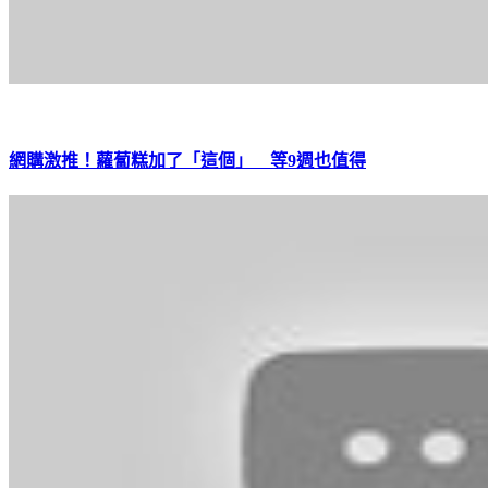
網購激推！蘿蔔糕加了「這個」 等9週也值得