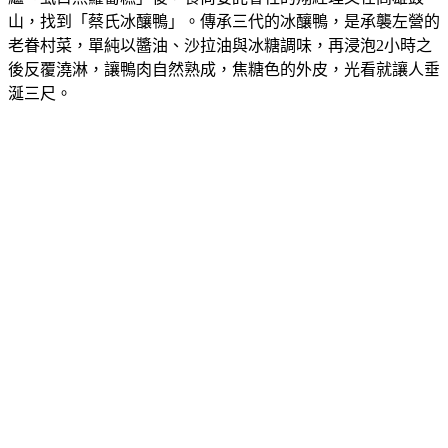
繼「虱目魚蘿蔔糕」後，食尚委託會社的翔經理又在高雄鼓
山，找到「蔡氏冰釀鴨」。傳承三代的冰釀鴨，是承襲左營的
老眷村菜，單純以醬油、沙拉油與冰糖調味，再浸泡2小時之
後反覆澆淋，讓鴨肉自然熟成，焦糖色的外皮，光看就讓人垂
涎三尺。