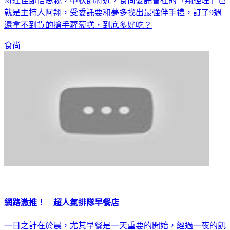
每逢佳節倍思親，中秋節將近，食尚委託會社的「翔經理」也
就是主持人阿翔，受委託要和夢多找出最強伴手禮，訂了9週
還拿不到貨的搶手蘿蔔糕，到底多好吃？
食尚
網路激推！ 超人氣排隊早餐店