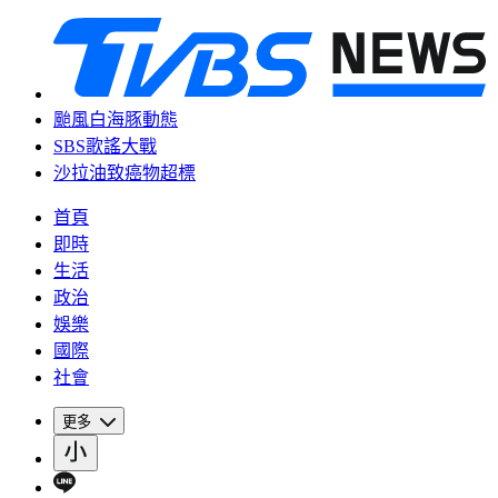
颱風白海豚動態
SBS歌謠大戰
沙拉油致癌物超標
首頁
即時
生活
政治
娛樂
國際
社會
更多